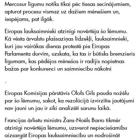
Mercosur līgumu notiks tikai pēc tiesas secinājumiem,
apturot procesu vismaz uz dažiem mēnešiem un,
iespējams, pat ilgāk.
Eiropas lauksaimnieki atzinīgi novērtēja šo lēmumu.
Kā vēsta ārvalstu plašsaziņas līdzekļi, lauksaimnieki,
kuri jau vairākas dienas protestē pie Eiropas
Parlamenta durvīm, uzskata, ka tas ir būtisks bremzieris
līgumam, kas pēdējos mēnešos ir radījis nopietnas
bažas par konkurenci un saimniecību nākotni
.
Eiropas Komisijas pārstāvis Olofs Gils pauda nožēlu
par šo lēmumu, sakot, ka rezolūcijā izvirzītie jautājumi
nav jauni un jau ir sīki analizēti sarunu laikā.
Francijas ārlietu ministrs Žans-Noēls Barro tikmēr
atzinīgi novērtēja lēmumu, uzsverot nepieciešamību
aizsargāt Eiropas lauksaimniecību un nodrošināt