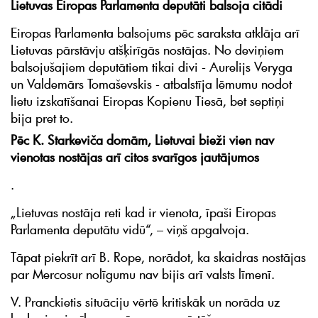
Lietuvas Eiropas Parlamenta deputāti balsoja citādi
Eiropas Parlamenta balsojums pēc saraksta atklāja arī
Lietuvas pārstāvju atšķirīgās nostājas. No deviņiem
balsojušajiem deputātiem tikai divi - Aurelijs Veryga
un Valdemārs Tomaševskis - atbalstīja lēmumu nodot
lietu izskatīšanai Eiropas Kopienu Tiesā, bet septiņi
bija pret to.
Pēc K. Starkeviča domām, Lietuvai bieži vien nav
vienotas nostājas arī citos svarīgos jautājumos
.
„Lietuvas nostāja reti kad ir vienota, īpaši Eiropas
Parlamenta deputātu vidū“, – viņš apgalvoja.
Tāpat piekrīt arī B. Rope, norādot, ka skaidras nostājas
par Mercosur nolīgumu nav bijis arī valsts līmenī.
V. Pranckietis situāciju vērtē kritiskāk un norāda uz