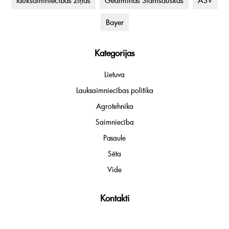
lauksaimniecības ziņas
Gediminas Stanišauskas
ASV
Bayer
Kategorijas
Lietuva
Lauksaimniecības politika
Agrotehnika
Saimniecība
Pasaule
Sēta
Vide
Kontakti