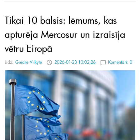
Tikai 10 balsis: lēmums, kas
apturēja Mercosur un izraisīja
vētru Eiropā
Līdz:
Giedrė Vilkytė
2026-01-23 10:02:26
Komentāri:
0