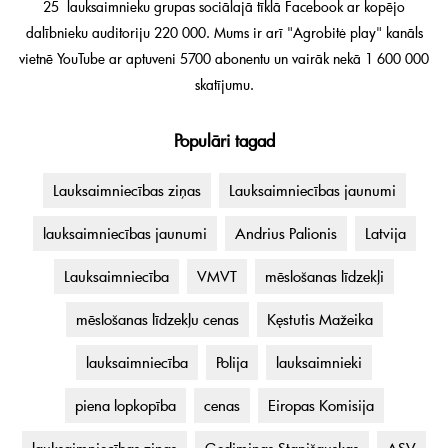
25 lauksaimnieku grupas sociālajā tīklā Facebook ar kopējo
dalībnieku auditoriju 220 000. Mums ir arī "Agrobitė play" kanāls
vietnē YouTube ar aptuveni 5700 abonentu un vairāk nekā 1 600 000
skatījumu.
Populāri tagad
Lauksaimniecības ziņas
Lauksaimniecības jaunumi
lauksaimniecības jaunumi
Andrius Palionis
Latvija
Lauksaimniecība
VMVT
mēslošanas līdzekļi
mēslošanas līdzekļu cenas
Kęstutis Mažeika
lauksaimniecība
Polija
lauksaimnieki
piena lopkopība
cenas
Eiropas Komisija