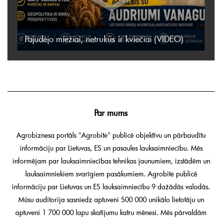
Pajudėjo miežiai, netrukus ir kviečiai (VIDEO)
Par mums
Agrobiznesa portāls "Agrobitė" publicē objektīvu un pārbaudītu
informāciju par Lietuvas, ES un pasaules lauksaimniecību. Mēs
informējam par lauksaimniecības tehnikas jaunumiem, izstādēm un
lauksaimniekiem svarīgiem pasākumiem. Agrobitė publicē
informāciju par Lietuvas un ES lauksaimniecību 9 dažādās valodās.
Mūsu auditorija sasniedz aptuveni 500 000 unikālo lietotāju un
aptuveni 1 700 000 lapu skatījumu katru mēnesi. Mēs pārvaldām