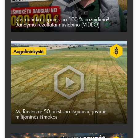
Kas nutinka pupoms po 100 % pažeidimo?
Bandymo rezultatai nustebino (VIDEO)
Augalininkystė
M. Rusteika: 50 tūkst. ha išgulusių javų ir
milijoninės išmokos