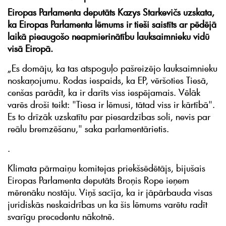
Eiropas Parlamenta deputāts Kazys Starkevičs uzskata,
ka Eiropas Parlamenta lēmums ir tieši saistīts ar pēdējā
laikā pieaugošo neapmierinātību lauksaimnieku vidū
visā Eiropā.
„Es domāju, ka tas atspoguļo pašreizējo lauksaimnieku
noskaņojumu. Rodas iespaids, ka EP, vēršoties Tiesā,
cenšas parādīt, ka ir darīts viss iespējamais. Vēlāk
varēs droši teikt: "Tiesa ir lēmusi, tātad viss ir kārtībā".
Es to drīzāk uzskatītu par piesardzības soli, nevis par
reālu bremzēšanu," saka parlamentārietis.
.
Klimata pārmaiņu komitejas priekšsēdētājs, bijušais
Eiropas Parlamenta deputāts Broņis Rope ieņem
mērenāku nostāju. Viņš sacīja, ka ir jāpārbauda visas
juridiskās neskaidrības un ka šis lēmums varētu radīt
svarīgu precedentu nākotnē.