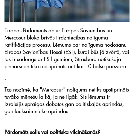
Eiropas Parlaments aptur Eiropas Savienības un
Mercosur bloka brīvās tirdzniecības nolīguma
ratifikācijas procesu. Lēmums par nolīguma nodošanu
Eiropas Savienības Tiesai (EST), kurai būs jāizvērtē, vai
tas ir saderīgs ar ES līgumiem, Strasbūrā notikušajā
plenārsēdē tika apstiprināts ar tikai 10 balsu pārsvaru
.
Tas nozīmē, ka "Mercosur" nolīgums netiks apstiprināts
tuvāko mēnešu laikā, ja ne ilgāk. Šis lēmums ir
izraisījis spraigas debates gan politiskajās aprindās,
gan lauksaimnieku aprindās
.
Pārdomāts solis vai politiska vilcināšanās?