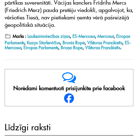
pārtikas suverenitāti. Vācijas kanclers Frīdrihs Mercs
(Friedrich Merz) pauda pretēju viedokli, apgalvojot, ka,
vēršoties Tiesā, nav pietiekami ņemta vērā pašreizējā
ģeopolitiskā situācija.
Marks :
Lauksaimniecības ziņas
,
ES-Mercosur
,
Mercosur
,
Eiropas
Parlaments
,
Kazys Starkevičius
,
Bronis Ropė
,
Viktoras Pranckietis
,
ES-
Mercosur
,
Eiropas Parlaments
,
Broņa Rope
,
Viktoras Pranckietis
.
Norėdami komentuoti prisijunkite prie facebook
Līdzīgi raksti