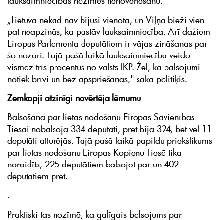
lauksaimniecības nozīmes nenovērtēšanu.
„Lietuva nekad nav bijusi vienota, un Viļņā bieži vien
pat neapzinās, ka pastāv lauksaimniecība. Arī dažiem
Eiropas Parlamenta deputātiem ir vājas zināšanas par
šo nozari. Tajā pašā laikā lauksaimniecība veido
vismaz trīs procentus no valsts IKP. Žēl, ka balsojumi
notiek brīvi un bez apspriešanās," saka politiķis.
Zemkopji atzinīgi novērtēja lēmumu
Balsošanā par lietas nodošanu Eiropas Savienības
Tiesai nobalsoja 334 deputāti, pret bija 324, bet vēl 11
deputāti atturējās. Tajā pašā laikā papildu priekšlikums
par lietas nodošanu Eiropas Kopienu Tiesā tika
noraidīts, 225 deputātiem balsojot par un 402
deputātiem pret.
.
Praktiski tas nozīmē, ka galīgais balsojums par