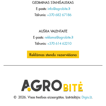
GEDIMINAS STANIŠAUSKAS
E-pasts:
info@agrobite.lt
Tālrunis:
+370 682 67186
AUŠRA VALENTAITĖ
E-pasts:
reklama@agrobite.lt
Tālrunis:
+370 614 62210
Reklāmas stendu rezervēšana
©
2026.
Visas tiesības aizsargātas.
Izstrādājis:
Digis.Lt
.