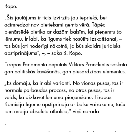
Ropē.
„Šis jautājums ir ticis izvirzīts jau iepriekš, bet
acīmredzot nav pietiekami ņemts vērā. Tāpēc
plenārsēdē pietika ar dažām balsīm, lai pieņemtu šo
lēmumu. Ir labi, ka līgums tiek nosūtīts izskatīšanai, –
tas būs ļoti noderīgi nākotnē, ja būs skaidrs juridisks
apstiprinājums“, –, – saka B. Rope.
Eiropas Parlamenta deputāts Viktors Pranckietis saskata
gan politiskās kavēšanās, gan piesardzības elementus.
„Es domāju, ka ir abi varianti. No vienas puses, tas ir
normāls pārbaudes process, no otras puses, tas ir
veids, kā aizkavēt lēmuma pieņemšanu. Eiropas
Komisijā līgumu apstiprināja ar balsu vairākumu, taču
tam nebija absolūta atbalsta," viņš norāda
.