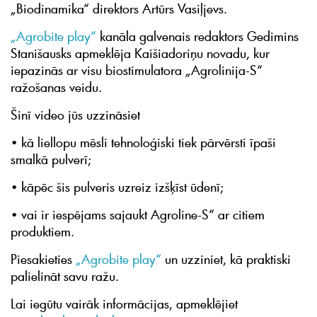
„Biodinamika“ direktors Artūrs Vasiļjevs.
„Agrobite play“
kanāla galvenais redaktors Gedimins
Stanišausks apmeklēja Kaišiadoriņu novadu, kur
iepazinās ar visu biostimulatora „Agrolinija-S“
ražošanas veidu.
Šinī video jūs uzzināsiet
• kā liellopu mēsli tehnoloģiski tiek pārvērsti īpaši
smalkā pulverī;
• kāpēc šis pulveris uzreiz izšķīst ūdenī;
• vai ir iespējams sajaukt Agroline-S“ ar citiem
produktiem.
Piesakieties
„Agrobite play“
un uzziniet, kā praktiski
palielināt savu ražu.
Lai iegūtu vairāk informācijas, apmeklējiet