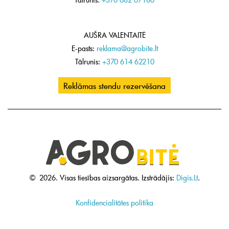
AUŠRA VALENTAITĖ
E-pasts:
reklama@agrobite.lt
Tālrunis:
+370 614 62210
Reklāmas stendu rezervēšana
©
2026.
Visas tiesības aizsargātas.
Izstrādājis:
Digis.Lt
.
Konfidencialitātes politika