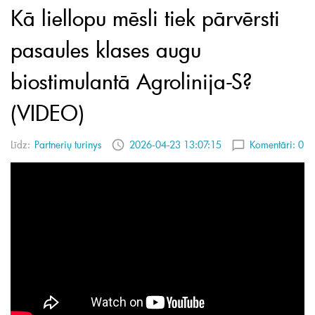
Kā liellopu mēsli tiek pārvērsti
pasaules klases augu
biostimulantā Agrolinija-S?
(VIDEO)
Līdz:
Partnerių turinys
2026-04-23 13:07:15
Komentāri:
0