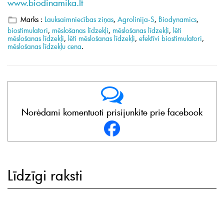
www.biodinamika.lt
Marks :
Lauksaimniecības ziņas
,
Agrolinija-S
,
Biodynamics
,
biostimulatori
,
mēslošanas līdzekļi
,
mēslošanas līdzekļi
,
lēti
mēslošanas līdzekļi
,
lēti mēslošanas līdzekļi
,
efektīvi biostimulatori
,
mēslošanas līdzekļu cena
.
Norėdami komentuoti prisijunkite prie facebook
Līdzīgi raksti