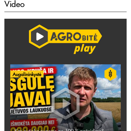
Video
Augalininkystė
Kas nutinka pupoms po 100 % pažeidimo?