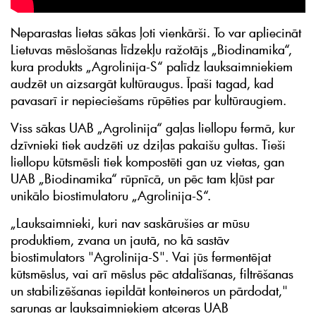
Neparastas lietas sākas ļoti vienkārši. To var apliecināt
Lietuvas mēslošanas līdzekļu ražotājs „Biodinamika“,
kura produkts „Agrolinija-S“ palīdz lauksaimniekiem
audzēt un aizsargāt kultūraugus. Īpaši tagad, kad
pavasarī ir nepieciešams rūpēties par kultūraugiem.
Viss sākas UAB „Agrolinija“ gaļas liellopu fermā, kur
dzīvnieki tiek audzēti uz dziļas pakaišu gultas. Tieši
liellopu kūtsmēsli tiek kompostēti gan uz vietas, gan
UAB „Biodinamika“ rūpnīcā, un pēc tam kļūst par
unikālo biostimulatoru „Agrolinija-S“.
„Lauksaimnieki, kuri nav saskārušies ar mūsu
produktiem, zvana un jautā, no kā sastāv
biostimulators "Agrolinija-S". Vai jūs fermentējat
kūtsmēslus, vai arī mēslus pēc atdalīšanas, filtrēšanas
un stabilizēšanas iepildāt konteineros un pārdodat,"
sarunas ar lauksaimniekiem atceras UAB