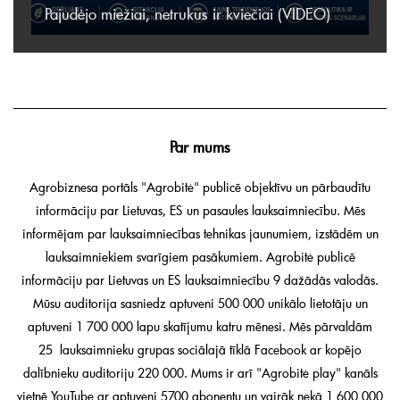
Pajudėjo miežiai, netrukus ir kviečiai (VIDEO)
Par mums
Agrobiznesa portāls "Agrobitė" publicē objektīvu un pārbaudītu
informāciju par Lietuvas, ES un pasaules lauksaimniecību. Mēs
informējam par lauksaimniecības tehnikas jaunumiem, izstādēm un
lauksaimniekiem svarīgiem pasākumiem. Agrobitė publicē
informāciju par Lietuvas un ES lauksaimniecību 9 dažādās valodās.
Mūsu auditorija sasniedz aptuveni 500 000 unikālo lietotāju un
aptuveni 1 700 000 lapu skatījumu katru mēnesi. Mēs pārvaldām
25 lauksaimnieku grupas sociālajā tīklā Facebook ar kopējo
dalībnieku auditoriju 220 000. Mums ir arī "Agrobitė play" kanāls
vietnē YouTube ar aptuveni 5700 abonentu un vairāk nekā 1 600 000