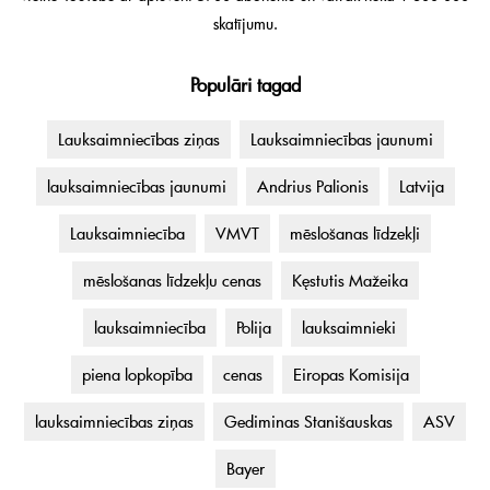
skatījumu.
Populāri tagad
Lauksaimniecības ziņas
Lauksaimniecības jaunumi
lauksaimniecības jaunumi
Andrius Palionis
Latvija
Lauksaimniecība
VMVT
mēslošanas līdzekļi
mēslošanas līdzekļu cenas
Kęstutis Mažeika
lauksaimniecība
Polija
lauksaimnieki
piena lopkopība
cenas
Eiropas Komisija
lauksaimniecības ziņas
Gediminas Stanišauskas
ASV
Bayer