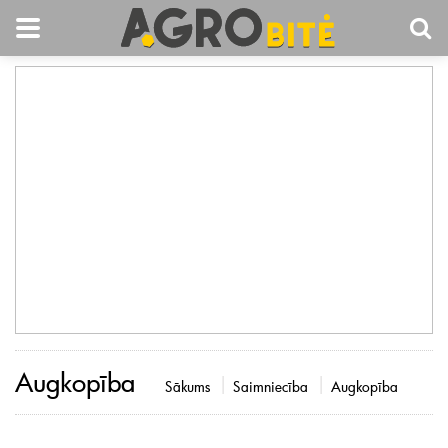
Augkopība
Sākums
Saimniecība
Augkopība