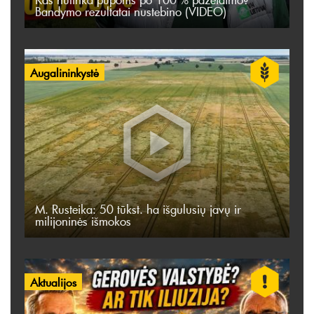
Bandymo rezultatai nustebino (VIDEO)
Augalininkystė
M. Rusteika: 50 tūkst. ha išgulusių javų ir
milijoninės išmokos
Aktualijos