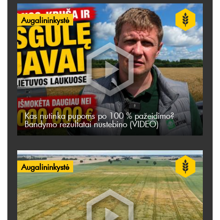
Augalininkystė
Kas nutinka pupoms po 100 % pažeidimo?
Bandymo rezultatai nustebino (VIDEO)
Augalininkystė