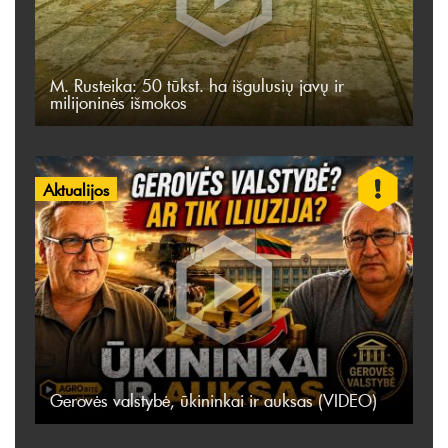
M. Rusteika: 50 tūkst. ha išgulusių javų ir
milijoninės išmokos
Aktualijos
Gerovės valstybė, ūkininkai ir auksas (VIDEO)