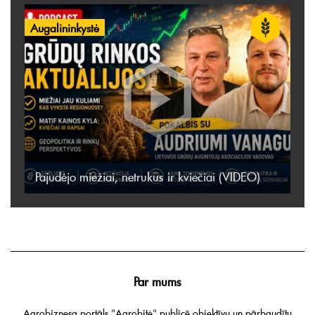
Augalininkystė
Pajudėjo miežiai, netrukus ir kviečiai (VIDEO)
Par mums
Agrobiznesa portāls "Agrobitė" publicē objektīvu un pārbaudītu