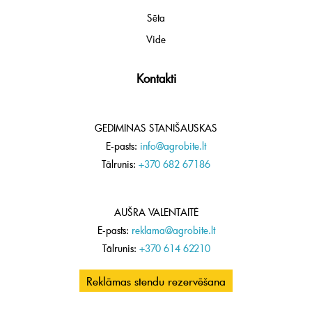
Sēta
Vide
Kontakti
GEDIMINAS STANIŠAUSKAS
E-pasts:
info@agrobite.lt
Tālrunis:
+370 682 67186
AUŠRA VALENTAITĖ
E-pasts:
reklama@agrobite.lt
Tālrunis:
+370 614 62210
Reklāmas stendu rezervēšana