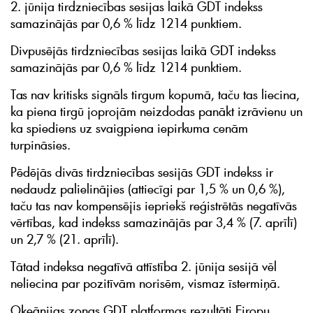
2. jūnija tirdzniecības sesijas laikā GDT indekss
samazinājās par 0,6 % līdz 1214 punktiem.
Divpusējās tirdzniecības sesijas laikā GDT indekss
samazinājās par 0,6 % līdz 1214 punktiem.
Tas nav kritisks signāls tirgum kopumā, taču tas liecina,
ka piena tirgū joprojām neizdodas panākt izrāvienu un
ka spiediens uz svaigpiena iepirkuma cenām
turpināsies.
Pēdējās divās tirdzniecības sesijās GDT indekss ir
nedaudz palielinājies (attiecīgi par 1,5 % un 0,6 %),
taču tas nav kompensējis iepriekš reģistrētās negatīvās
vērtības, kad indekss samazinājās par 3,4 % (7. aprīlī)
un 2,7 % (21. aprīlī).
Tātad indeksa negatīvā attīstība 2. jūnija sesijā vēl
neliecina par pozitīvām norisēm, vismaz īstermiņā.
Okeānijas zonas GDT platformas rezultāti Eiropu