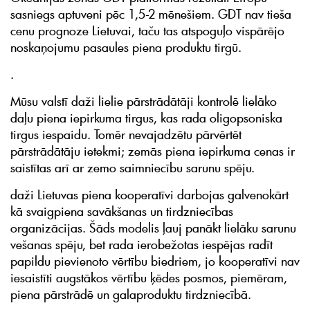
sasniegs aptuveni pēc 1,5-2 mēnešiem. GDT nav tieša
cenu prognoze Lietuvai, taču tas atspoguļo vispārējo
noskaņojumu pasaules piena produktu tirgū.
.
Mūsu valstī daži lielie pārstrādātāji kontrolē lielāko
daļu piena iepirkuma tirgus, kas rada oligopsoniska
tirgus iespaidu. Tomēr nevajadzētu pārvērtēt
pārstrādātāju ietekmi; zemās piena iepirkuma cenas ir
saistītas arī ar zemo saimniecību sarunu spēju.
daži Lietuvas piena kooperatīvi darbojas galvenokārt
kā svaigpiena savākšanas un tirdzniecības
organizācijas. Šāds modelis ļauj panākt lielāku sarunu
vešanas spēju, bet rada ierobežotas iespējas radīt
papildu pievienoto vērtību biedriem, jo kooperatīvi nav
iesaistīti augstākos vērtību ķēdes posmos, piemēram,
piena pārstrādē un galaproduktu tirdzniecībā.