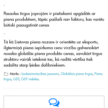
.
Pasaules tirgus joprojām ir pietiekami apgādāts ar
piena produktiem, tāpēc pašlaik nav faktoru, kas varētu
būtiski paaugstināt cenas
.
Tā kā Lietuvas piena nozare ir orientēta uz eksportu,
ilgtermiņā piena iepirkuma cenu virzību galvenokārt
nosaka globālās piena produktu cenas, savukārt tirgus
struktūru vairāk ietekmē tas, kā radītā vērtība tiek
sadalīta starp ķēdes dalībniekiem.
Marks :
Lauksaimniecības jaunumi
,
Globālais piena tirgus
,
Piena
tirgus
,
GDT
,
GDT indekss
.