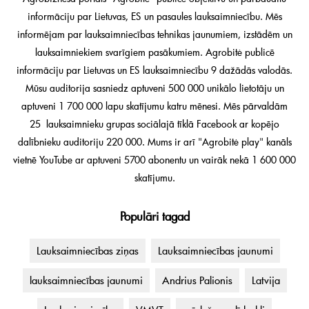
informāciju par Lietuvas, ES un pasaules lauksaimniecību. Mēs
informējam par lauksaimniecības tehnikas jaunumiem, izstādēm un
lauksaimniekiem svarīgiem pasākumiem. Agrobitė publicē
informāciju par Lietuvas un ES lauksaimniecību 9 dažādās valodās.
Mūsu auditorija sasniedz aptuveni 500 000 unikālo lietotāju un
aptuveni 1 700 000 lapu skatījumu katru mēnesi. Mēs pārvaldām
25 lauksaimnieku grupas sociālajā tīklā Facebook ar kopējo
dalībnieku auditoriju 220 000. Mums ir arī "Agrobitė play" kanāls
vietnē YouTube ar aptuveni 5700 abonentu un vairāk nekā 1 600 000
skatījumu.
Populāri tagad
Lauksaimniecības ziņas
Lauksaimniecības jaunumi
lauksaimniecības jaunumi
Andrius Palionis
Latvija