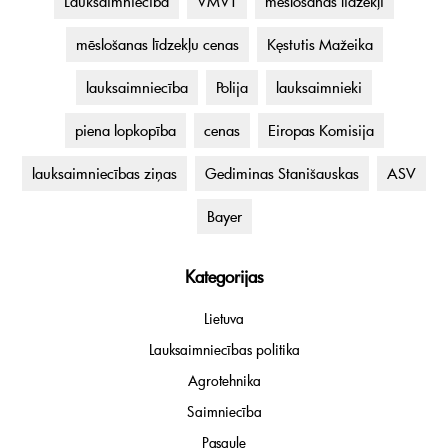
Lauksaimniecība
VMVT
mēslošanas līdzekļi
mēslošanas līdzekļu cenas
Kęstutis Mažeika
lauksaimniecība
Polija
lauksaimnieki
piena lopkopība
cenas
Eiropas Komisija
lauksaimniecības ziņas
Gediminas Stanišauskas
ASV
Bayer
Kategorijas
Lietuva
Lauksaimniecības politika
Agrotehnika
Saimniecība
Pasaule