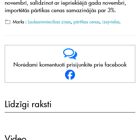
novembrī, salīdzinot ar iepriekšējā gada novembri,
importētās pārtikas cenas samazinājās par 3%.
Marks :
Lauksaimniecības ziņas
,
pārtikas cenas
,
izejvielas
.
Norėdami komentuoti prisijunkite prie facebook
Līdzīgi raksti
Video