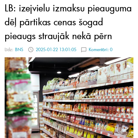
LB: izejvielu izmaksu pieauguma
dēļ pārtikas cenas šogad
pieaugs straujāk nekā pērn
Līdz:
BNS
2025-01-22 13:01:05
Komentāri:
0