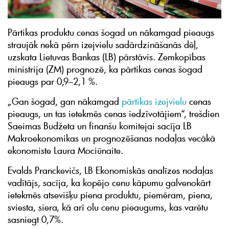
Pārtikas produktu cenas šogad un nākamgad pieaugs
straujāk nekā pērn izejvielu sadārdzināšanās dēļ,
uzskata Lietuvas Bankas (LB) pārstāvis. Zemkopības
ministrija (ZM) prognozē, ka pārtikas cenas šogad
pieaugs par 0,9–2,1 %.
„Gan šogad, gan nākamgad
pārtikas izejvielu
cenas
pieaugs, un tas ietekmēs cenas iedzīvotājiem“, trešdien
Saeimas Budžeta un finanšu komitejai sacīja LB
Makroekonomikas un prognozēšanas nodaļas vecākā
ekonomiste Laura Mociūnaite.
Evalds Pranckevičs, LB Ekonomiskās analīzes nodaļas
vadītājs, sacīja, ka kopējo cenu kāpumu galvenokārt
ietekmēs atsevišķu piena produktu, piemēram, piena,
sviesta, siera, kā arī olu cenu pieaugums, kas varētu
sasniegt 0,7%.