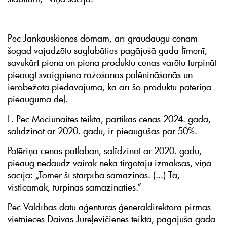
Pēc Jankauskienes domām, arī graudaugu cenām
šogad vajadzētu saglabāties pagājušā gada līmenī,
savukārt piena un piena produktu cenas varētu turpināt
pieaugt svaigpiena ražošanas palēnināšanās un
ierobežotā piedāvājuma, kā arī šo produktu patēriņa
pieauguma dēļ.
L. Pēc Mociūnaites teiktā, pārtikas cenas 2024. gadā,
salīdzinot ar 2020. gadu, ir pieaugušas par 50%.
Patēriņa cenas patlaban, salīdzinot ar 2020. gadu,
pieaug nedaudz vairāk nekā tirgotāju izmaksas, viņa
sacīja: „Tomēr šī starpība samazinās. (...) Tā,
visticamāk, turpinās samazināties.“
Pēc Valdības datu aģentūras ģenerāldirektora pirmās
vietnieces Daivas Jureļevičienes teiktā, pagājušā gada