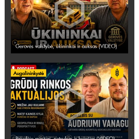
Gerovės valstybė, ūkininkai ir auksas (VIDEO)
Augalininkystė
Pajudėjo miežiai, netrukus ir kviečiai (VIDEO)