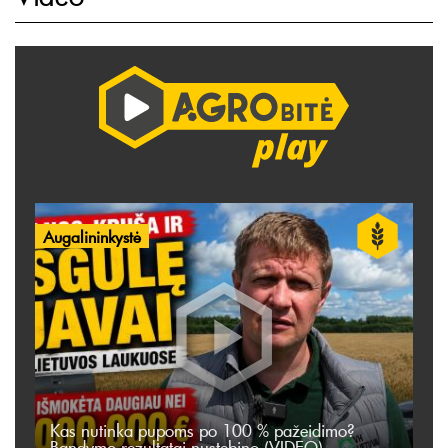
Augalininkystė
Kas nutinka pupoms po 100 % pažeidimo?
Bandymo rezultatai nustebino (VIDEO)