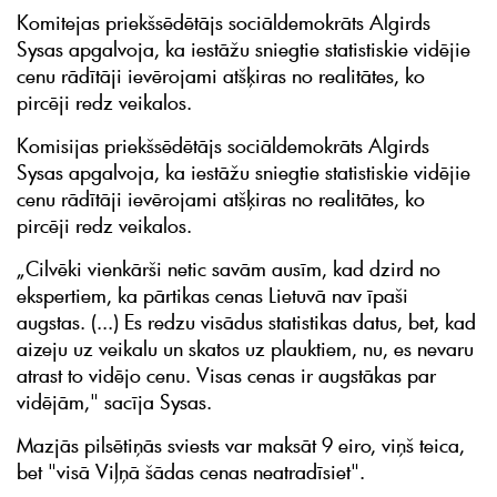
Komitejas priekšsēdētājs sociāldemokrāts Algirds
Sysas apgalvoja, ka iestāžu sniegtie statistiskie vidējie
cenu rādītāji ievērojami atšķiras no realitātes, ko
pircēji redz veikalos.
Komisijas priekšsēdētājs sociāldemokrāts Algirds
Sysas apgalvoja, ka iestāžu sniegtie statistiskie vidējie
cenu rādītāji ievērojami atšķiras no realitātes, ko
pircēji redz veikalos.
„Cilvēki vienkārši netic savām ausīm, kad dzird no
ekspertiem, ka pārtikas cenas Lietuvā nav īpaši
augstas. (...) Es redzu visādus statistikas datus, bet, kad
aizeju uz veikalu un skatos uz plauktiem, nu, es nevaru
atrast to vidējo cenu. Visas cenas ir augstākas par
vidējām," sacīja Sysas.
Mazjās pilsētiņās sviests var maksāt 9 eiro, viņš teica,
bet "visā Viļņā šādas cenas neatradīsiet".