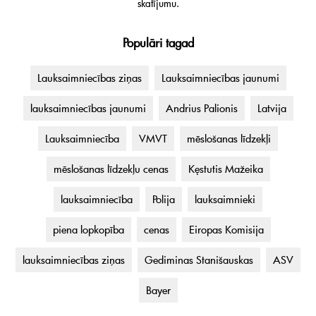
skatījumu.
Populāri tagad
Lauksaimniecības ziņas
Lauksaimniecības jaunumi
lauksaimniecības jaunumi
Andrius Palionis
Latvija
Lauksaimniecība
VMVT
mēslošanas līdzekļi
mēslošanas līdzekļu cenas
Kęstutis Mažeika
lauksaimniecība
Polija
lauksaimnieki
piena lopkopība
cenas
Eiropas Komisija
lauksaimniecības ziņas
Gediminas Stanišauskas
ASV
Bayer