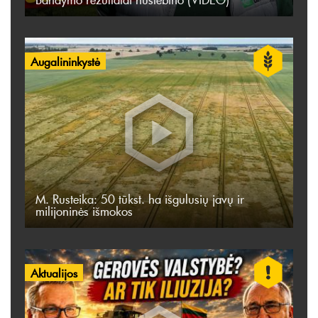
Augalininkystė
M. Rusteika: 50 tūkst. ha išgulusių javų ir
milijoninės išmokos
Aktualijos