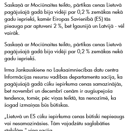
Saskaņā ar Mociūnaites teikto, pārtikas cenas Lietuvā
pagājušajā gadā bija vidēji par 0,2 % zemākas nekā
gadu iepriekš, kamēr Eiropas Savienībā (ES) tās
pieauga par aptuveni 2 %, bet Igaunijā un Latvijā - vēl
vairāk.
Saskaņā ar Mociūnaites teikto, pārtikas cenas Lietuvā
pagājušajā gadā bija vidēji par 0,2 % zemākas nekā
gadu iepriekš.
Irma Jankauskiene no Lauksaimniecības datu centra
Informācijas resursu vadības departamenta sacīja, ka
pagājušajā gadā cūku iepirkuma cenas samazinājās,
bet novembrī un decembrī cenām ir augšupejoša
tendence, tomēr, pēc viņas teiktā, tas nenozīmē, ka
šogad izmaiņas būs būtiskas.
„Lietuvā un ES cūku iepirkuma cenas būtiski nepieaugs
vai nesamazināsies. Tām vajadzētu saglabāties
stabilām," viņa sacīja.