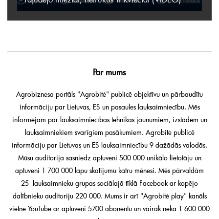
Par mums
Agrobiznesa portāls "Agrobitė" publicē objektīvu un pārbaudītu
informāciju par Lietuvas, ES un pasaules lauksaimniecību. Mēs
informējam par lauksaimniecības tehnikas jaunumiem, izstādēm un
lauksaimniekiem svarīgiem pasākumiem. Agrobitė publicē
informāciju par Lietuvas un ES lauksaimniecību 9 dažādās valodās.
Mūsu auditorija sasniedz aptuveni 500 000 unikālo lietotāju un
aptuveni 1 700 000 lapu skatījumu katru mēnesi. Mēs pārvaldām
25 lauksaimnieku grupas sociālajā tīklā Facebook ar kopējo
dalībnieku auditoriju 220 000. Mums ir arī "Agrobitė play" kanāls
vietnē YouTube ar aptuveni 5700 abonentu un vairāk nekā 1 600 000