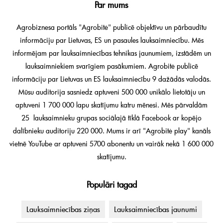
Par mums
Agrobiznesa portāls "Agrobitė" publicē objektīvu un pārbaudītu
informāciju par Lietuvas, ES un pasaules lauksaimniecību. Mēs
informējam par lauksaimniecības tehnikas jaunumiem, izstādēm un
lauksaimniekiem svarīgiem pasākumiem. Agrobitė publicē
informāciju par Lietuvas un ES lauksaimniecību 9 dažādās valodās.
Mūsu auditorija sasniedz aptuveni 500 000 unikālo lietotāju un
aptuveni 1 700 000 lapu skatījumu katru mēnesi. Mēs pārvaldām
25 lauksaimnieku grupas sociālajā tīklā Facebook ar kopējo
dalībnieku auditoriju 220 000. Mums ir arī "Agrobitė play" kanāls
vietnē YouTube ar aptuveni 5700 abonentu un vairāk nekā 1 600 000
skatījumu.
Populāri tagad
Lauksaimniecības ziņas
Lauksaimniecības jaunumi