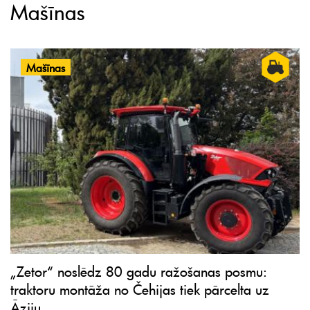
Mašīnas
Mašīnas
„Zetor“ noslēdz 80 gadu ražošanas posmu:
traktoru montāža no Čehijas tiek pārcelta uz
Āziju