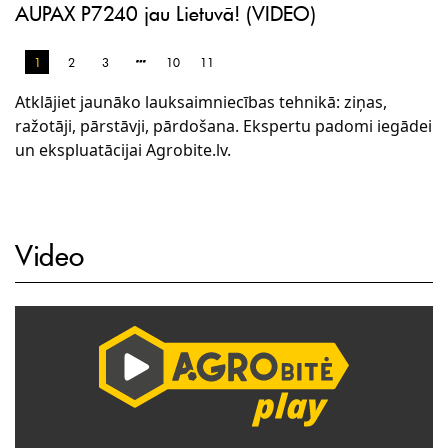
AUPAX P7240 jau Lietuvā! (VIDEO)
1
2
3
10
11
Atklājiet jaunāko lauksaimniecības tehnikā: ziņas,
ražotāji, pārstāvji, pārdošana. Ekspertu padomi iegādei
un ekspluatācijai Agrobite.lv.
Video