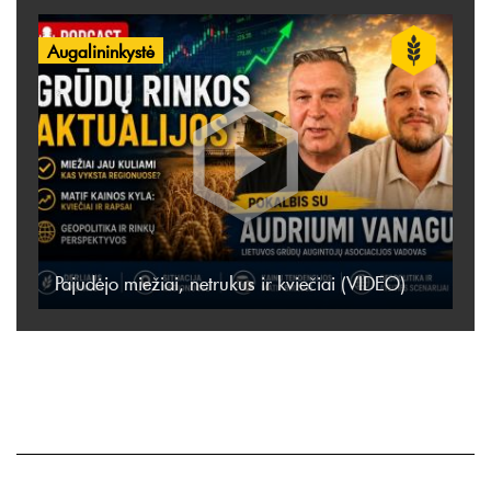
Augalininkystė
Pajudėjo miežiai, netrukus ir kviečiai (VIDEO)