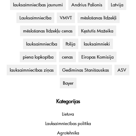
lauksaimniecības jaunumi
Andrius Palionis
Latvija
Lauksaimniecība
VMVT
mēslošanas līdzekļi
mēslošanas līdzekļu cenas
Kęstutis Mažeika
lauksaimniecība
Polija
lauksaimnieki
piena lopkopība
cenas
Eiropas Komisija
lauksaimniecības ziņas
Gediminas Stanišauskas
ASV
Bayer
Kategorijas
Lietuva
Lauksaimniecības politika
Agrotehnika