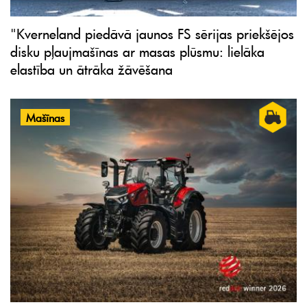
"Kverneland piedāvā jaunos FS sērijas priekšējos
disku pļaujmašīnas ar masas plūsmu: lielāka
elastība un ātrāka žāvēšana
Mašīnas