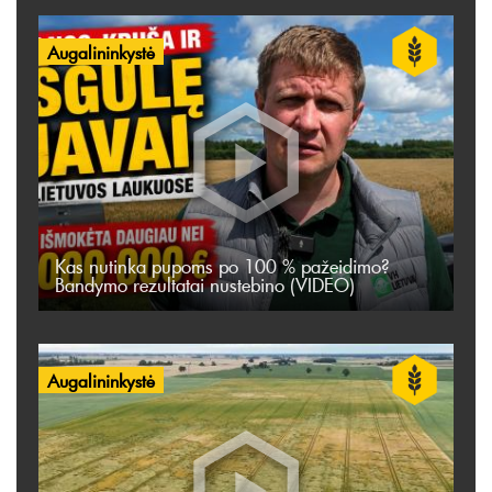
Augalininkystė
Kas nutinka pupoms po 100 % pažeidimo?
Bandymo rezultatai nustebino (VIDEO)
Augalininkystė