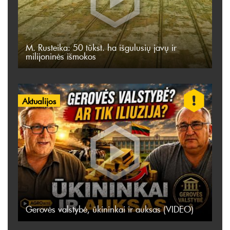
M. Rusteika: 50 tūkst. ha išgulusių javų ir
milijoninės išmokos
Aktualijos
Gerovės valstybė, ūkininkai ir auksas (VIDEO)