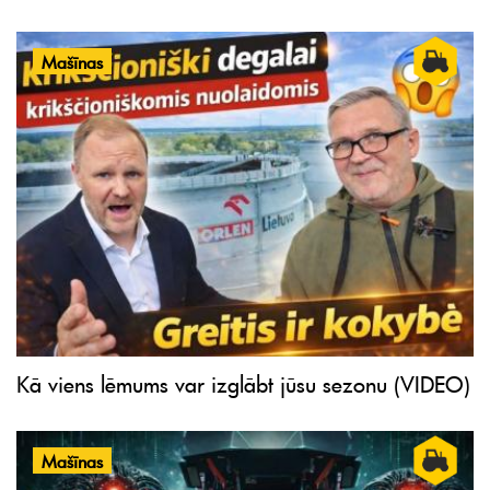
Mašīnas
Kā viens lēmums var izglābt jūsu sezonu (VIDEO)
Mašīnas