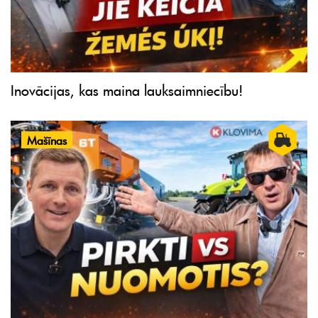
Inovācijas, kas maina lauksaimniecību!
Mašīnas