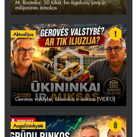
M. Rusteika: 50 tūkst. ha išgulusių javų ir
milijoninės išmokos
Aktualijos
Gerovės valstybė, ūkininkai ir auksas (VIDEO)
Augalininkystė