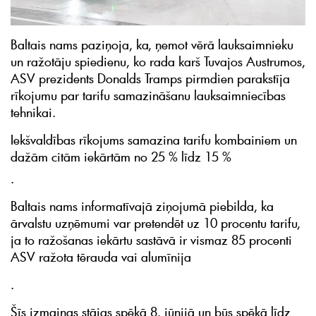
Baltais nams paziņoja, ka, ņemot vērā lauksaimnieku
un ražotāju spiedienu, ko rada karš Tuvajos Austrumos,
ASV prezidents Donalds Tramps pirmdien parakstīja
rīkojumu par tarifu samazināšanu lauksaimniecības
tehnikai.
Iekšvaldības rīkojums samazina tarifu kombainiem un
dažām citām iekārtām no 25 % līdz 15 %
.
Baltais nams informatīvajā ziņojumā piebilda, ka
ārvalstu uzņēmumi var pretendēt uz 10 procentu tarifu,
ja to ražošanas iekārtu sastāvā ir vismaz 85 procenti
ASV ražota tērauda vai alumīnija
.
Šīs izmaiņas stājas spēkā 8. jūnijā un būs spēkā līdz