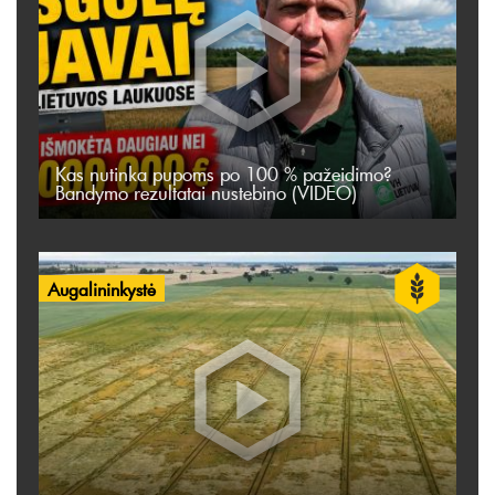
Kas nutinka pupoms po 100 % pažeidimo?
Bandymo rezultatai nustebino (VIDEO)
Augalininkystė