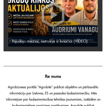
Pajudėjo miežiai, netrukus ir kviečiai (VIDEO)
Par mums
Agrobiznesa portāls "Agrobitė" publicē objektīvu un pārbaudītu
informāciju par Lietuvas, ES un pasaules lauksaimniecību. Mēs
informējam par lauksaimniecības tehnikas jaunumiem, izstādēm un
lauksaimniekiem svarīgiem pasākumiem. Agrobitė publicē