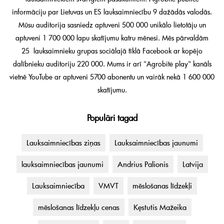
informāciju par Lietuvas un ES lauksaimniecību 9 dažādās valodās.
Mūsu auditorija sasniedz aptuveni 500 000 unikālo lietotāju un
aptuveni 1 700 000 lapu skatījumu katru mēnesi. Mēs pārvaldām
25 lauksaimnieku grupas sociālajā tīklā Facebook ar kopējo
dalībnieku auditoriju 220 000. Mums ir arī "Agrobitė play" kanāls
vietnē YouTube ar aptuveni 5700 abonentu un vairāk nekā 1 600 000
skatījumu.
Populāri tagad
Lauksaimniecības ziņas
Lauksaimniecības jaunumi
lauksaimniecības jaunumi
Andrius Palionis
Latvija
Lauksaimniecība
VMVT
mēslošanas līdzekļi
mēslošanas līdzekļu cenas
Kęstutis Mažeika