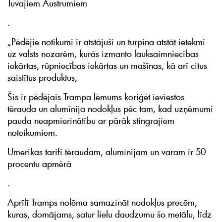
Tuvajiem Austrumiem
.
„Pēdējie notikumi ir atstājuši un turpina atstāt ietekmi
uz valsts nozarēm, kurās izmanto lauksaimniecības
iekārtas, rūpniecības iekārtas un mašīnas, kā arī citus
saistītus produktus,
Šis ir pēdējais Trampa lēmums koriģēt ieviestos
tērauda un alumīnija nodokļus pēc tam, kad uzņēmumi
pauda neapmierinātību ar pārāk stingrajiem
noteikumiem.
Umerikas tarifi tēraudam, alumīnijam un varam ir 50
procentu apmērā
.
Aprīlī Tramps nolēma samazināt nodokļus precēm,
kuras, domājams, satur lielu daudzumu šo metālu, līdz