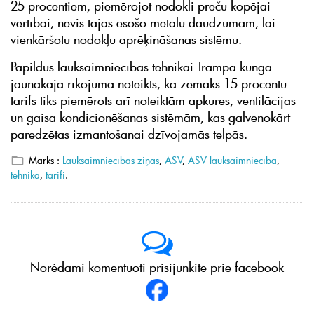
25 procentiem, piemērojot nodokli preču kopējai
vērtībai, nevis tajās esošo metālu daudzumam, lai
vienkāršotu nodokļu aprēķināšanas sistēmu.
Papildus lauksaimniecības tehnikai Trampa kunga
jaunākajā rīkojumā noteikts, ka zemāks 15 procentu
tarifs tiks piemērots arī noteiktām apkures, ventilācijas
un gaisa kondicionēšanas sistēmām, kas galvenokārt
paredzētas izmantošanai dzīvojamās telpās.
Marks :
Lauksaimniecības ziņas
,
ASV
,
ASV lauksaimniecība
,
tehnika
,
tarifi
.
Norėdami komentuoti prisijunkite prie facebook