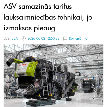
ASV samazinās tarifus
lauksaimniecības tehnikai, jo
izmaksas pieaug
Līdz:
ELTA
2026-06-02 12:50:33
Komentāri:
0