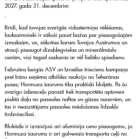
2027. gada 31. decembrim
.
Brīdī, kad tuvojas svarīgās vidustermiņa vēlēšanas,
lauksaimnieki ir sākuši paust bažas par pieaugošajām
izmaksām, un, sākoties karam Tuvajos Austrumos un
strauji pieaugot dīzeļdegvielas un minerālmēslu
cenām, viņi tagad saskaras ar vēl lielāku spiedienu.
Februāra beigās ASV un Izraēlas triecienu kampaņa
pret Irānu saņēma atbildes reakciju no Teherānas
puses; Hormuza šaurums tika praktiski bloķēts. Pa šo
svarīgo ūdensceļu parasti tiek transportēta aptuveni
piektā daļa no pasaules naftas un gāzes rezervēm, un
tas ir neaizstājams pasaules mēslošanas līdzekļu
tirdzniecībai.
Blokāde ir izraisījusi arī alumīnija cenu pieaugumu, jo
Hormuza šaurums ir arī galvenais transporta ceļš no