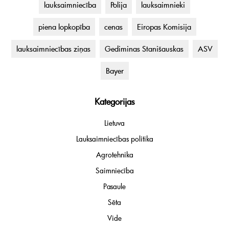
lauksaimniecība
Polija
lauksaimnieki
piena lopkopība
cenas
Eiropas Komisija
lauksaimniecības ziņas
Gediminas Stanišauskas
ASV
Bayer
Kategorijas
Lietuva
Lauksaimniecības politika
Agrotehnika
Saimniecība
Pasaule
Sēta
Vide