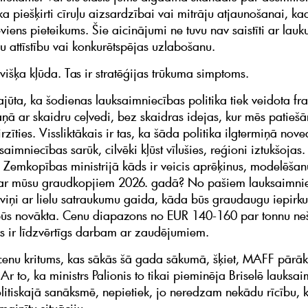
ika piešķirti cīruļu aizsardzībai vai mitrāju atjaunošanai, ka
iens pieteikums. Šie aicinājumi ne tuvu nav saistīti ar lauk
u attīstību vai konkurētspējas uzlabošanu.
višķa kļūda. Tas ir stratēģijas trūkuma simptoms.
ajūta, ka šodienas lauksaimniecības politika tiek veidota fr
aņā ar skaidru ceļvedi, bez skaidras idejas, kur mēs patieš
rzīties. Vissliktākais ir tas, ka šāda politika ilgtermiņā nov
 saimniecības sarūk, cilvēki kļūst vīlušies, reģioni iztukšojas.
Zemkopības ministrijā kāds ir veicis aprēķinus, modelēšanu
s ar mūsu graudkopjiem 2026. gadā? No pašiem lauksaimni
 viņi ar lielu satraukumu gaida, kāda būs graudaugu iepirk
ūs novākta. Cenu diapazons no EUR 140-160 par tonnu nešķ
as ir līdzvērtīgs darbam ar zaudējumiem.
cenu kritums, kas sākās šā gada sākumā, šķiet, MAFF pārāk
Ar to, ka ministrs Palionis to tikai pieminēja Briselē lauksa
olitiskajā sanāksmē, nepietiek, jo neredzam nekādu rīcību, 