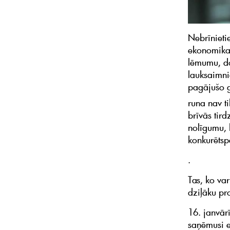
Nebrīnietie
ekonomikas
lēmumu, do
lauksaimni
pagājušo g
runa nav ti
brīvās tir
nolīgumu, 
konkurētsp
.
Tas, ko var
dziļāku pr
16. janvā
saņēmusi e