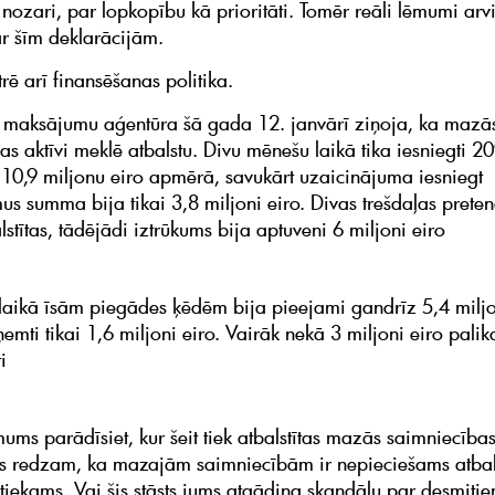
 nozari, par lopkopību kā prioritāti. Tomēr reāli lēmumi arv
r šīm deklarācijām.
strē arī finansēšanas politika.
 maksājumu aģentūra šā gada 12. janvārī ziņoja, ka mazā
as aktīvi meklē atbalstu. Divu mēnešu laikā tika iesniegti 2
 10,9 miljonu eiro apmērā, savukārt uzaicinājuma iesniegt
mus summa bija tikai 3,8 miljoni eiro. Divas trešdaļas prete
lstītas, tādējādi iztrūkums bija aptuveni 6 miljoni eiro
laikā īsām piegādes ķēdēm bija pieejami gandrīz 5,4 miljo
ņemti tikai 1,6 miljoni eiro. Vairāk nekā 3 miljoni eiro palik
i
mums parādīsiet, kur šeit tiek atbalstītas mazās saimniecība
ēs redzam, ka mazajām saimniecībām ir nepieciešams atbals
etiekams. Vai šis stāsts jums atgādina skandālu par desmiti