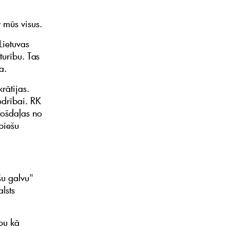
kt mūs visus.
Lietuvas
turību. Tas
a.
rātijas.
edrībai. RK
stošdaļas no
opiešu
šu galvu"
lsts
bu kā