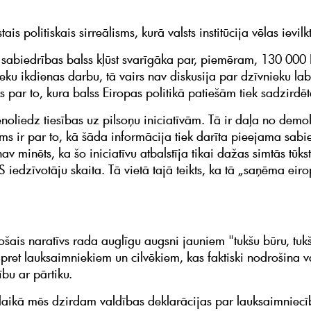
tais politiskais sirreālisms, kurā valsts institūcija vēlas ievil
sabiedrības balss kļūst svarīgāka par, piemēram, 130 000 
eku ikdienas darbu, tā vairs nav diskusija par dzīvnieku lab
s par to, kura balss Eiropas politikā patiešām tiek sadzirdēt
noliedz tiesības uz pilsoņu iniciatīvām. Tā ir daļa no demok
ums ir par to, kā šāda informācija tiek darīta pieejama sabi
v minēts, ka šo iniciatīvu atbalstīja tikai dažas simtās tūk
 iedzīvotāju skaita. Tā vietā tajā teikts, ka tā „saņēma eir
ošais naratīvs rada auglīgu augsni jauniem "tukšu būru, tuk
pret lauksaimniekiem un cilvēkiem, kas faktiski nodrošina va
bu ar pārtiku.
laikā mēs dzirdam valdības deklarācijas par lauksaimniecī