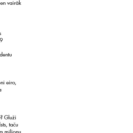
ien vairāk
s
09
ndentu
ni eiro,
a
s? Gluži
ts, taču
em miljonu