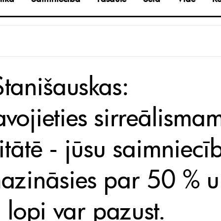
Stanišauskas:
avojieties sirreālisma
itātē - jūsu saimniecī
azināsies par 50 % u
 lopi var pazust.