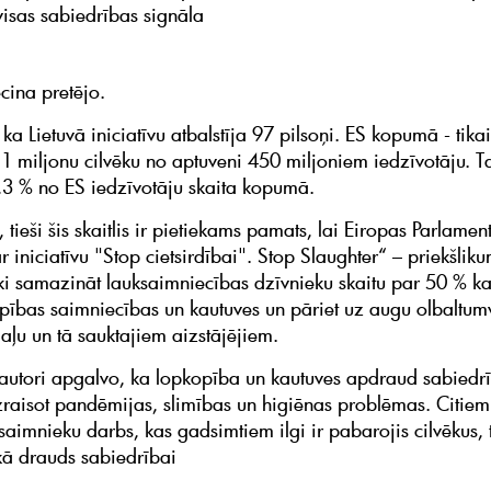
isas sabiedrības signāla
iecina pretējo.
ka Lietuvā iniciatīvu atbalstīja 97 pilsoņi. ES kopumā - tik
 1 miljonu cilvēku no aptuveni 450 miljoniem iedzīvotāju. Ta
,3 % no ES iedzīvotāju skaita kopumā.
 tieši šis skaitlis ir pietiekams pamats, lai Eiropas Parlamen
r iniciatīvu "Stop cietsirdībai". Stop Slaughter“ – priekšlik
i samazināt lauksaimniecības dzīvnieku skaitu par 50 % ka
opības saimniecības un kautuves un pāriet uz augu olbaltum
aļu un tā sauktajiem aizstājējiem.
s autori apgalvo, ka lopkopība un kautuves apdraud sabiedr
izraisot pandēmijas, slimības un higiēnas problēmas. Citie
saimnieku darbs, kas gadsimtiem ilgi ir pabarojis cilvēkus, 
kā drauds sabiedrībai