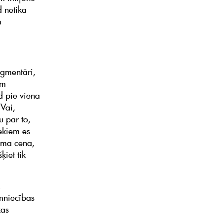
d netika
u
agmentāri,
ām
ed pie viena
 Vai,
 par to,
ekiem es
uma cena,
iet tik
imniecības
kas