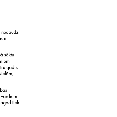
ai nedaudz
s ir
tā sāktu
umiem
tru gadu,
vielām,
ības
m vārdiem
tagad tiek