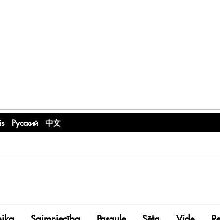
is
Русский
中文
nika
Saimniecība
Pasaule
Sēta
Vide
R