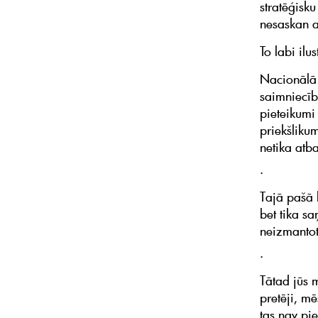
stratēģisku
nesaskan a
To labi ilu
Nacionālā
saimniecīb
pieteikumi
priekšliku
netika atba
.
Tajā pašā 
bet tika sa
neizmantot
.
Tātad jūs 
pretēji, m
tas nav pi