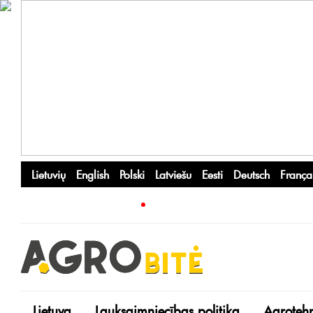
Lietuvių
English
Polski
Latviešu
Eesti
Deutsch
França
Lietuva
Lauksaimniecības politika
Agroteh