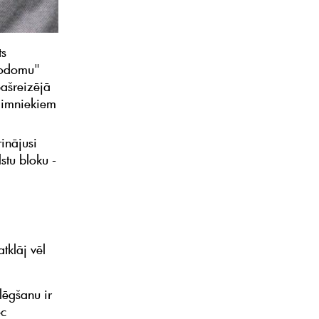
ts
 nodomu"
pašreizējā
aimniekiem
rinājusi
stu bloku -
tklāj vēl
slēgšanu ir
ēc