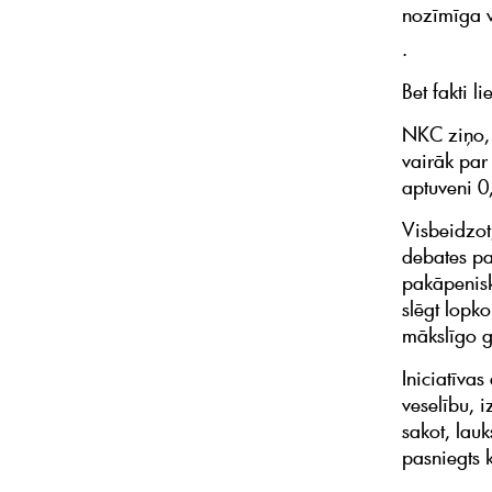
nozīmīga v
.
Bet fakti l
NKC ziņo, 
vairāk par
aptuveni 0
Visbeidzot,
debates pa
pakāpenisk
slēgt lopk
mākslīgo g
Iniciatīva
veselību, 
sakot, lauk
pasniegts 