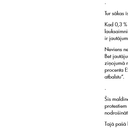
.
Tur sākas īs
Kad 0,3 % 
lauksaimni
ir jautājum
Neviens ne
Bet jautāj
ziņojumā na
procenta ES
atbalstu“.
.
Šis maldin
protestiem 
nodrošinātī
Tajā pašā 