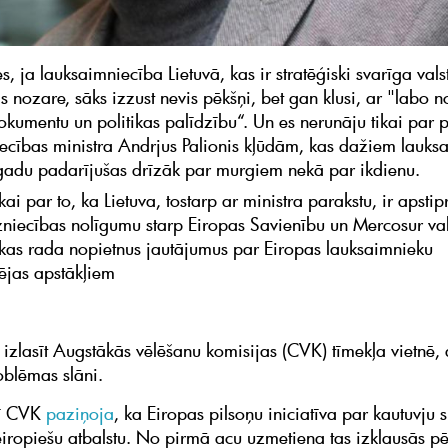
s, ja lauksaimniecība Lietuvā, kas ir stratēģiski svarīga vals
 nozare, sāks izzust nevis pēkšņi, bet gan klusi, ar "labo
kumentu un politikas palīdzību“. Un es nerunāju tikai par 
ecības ministra Andrjus Palionis kļūdām, kas dažiem lauks
adu padarījušas drīzāk par murgiem nekā par ikdienu.
kai par to, ka Lietuva, tostarp ar ministra parakstu, ir apstip
dzniecības nolīgumu starp Eiropas Savienību un Mercosur val
kas rada nopietnus jautājumus par Eiropas lauksaimnieku
ējas apstākļiem
 izlasīt Augstākās vēlēšanu komisijas (CVK) tīmekļa vietnē, a
oblēmas slāni.
rī CVK
paziņoja
, ka Eiropas pilsoņu iniciatīva par kautuvju 
iropiešu atbalstu. No pirmā acu uzmetiena tas izklausās p