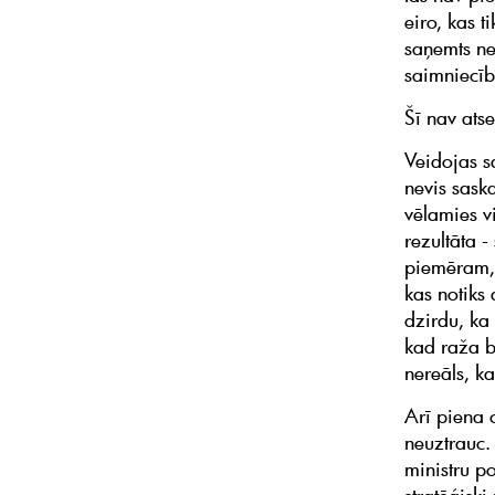
eiro, kas t
saņemts nev
saimniecīb
Šī nav atse
Veidojas s
nevis sask
vēlamies vi
rezultāta -
piemēram, 
kas notik
dzirdu, ka
kad raža b
nereāls, k
Arī piena 
neuztrauc. 
ministru p