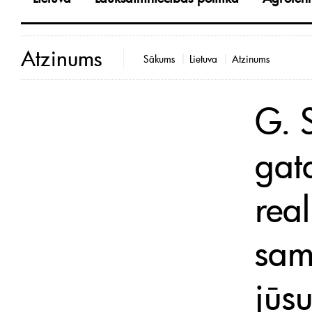
Atzinums
Sākums
Lietuva
Atzinums
G. 
gat
real
sam
jūsu