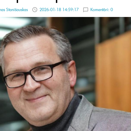
as Stanišauskas
2026-01-18 14:59:17
Komentāri:
0