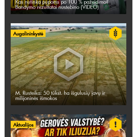
Kas nutinka pupoms po 100 % pažeidimo?
Bandymo rezultatai nustebino (VIDEO)
Augalininkystė
M. Rusteika: 50 tūkst. ha išgulusių javų ir
milijoninės išmokos
Aktualijos