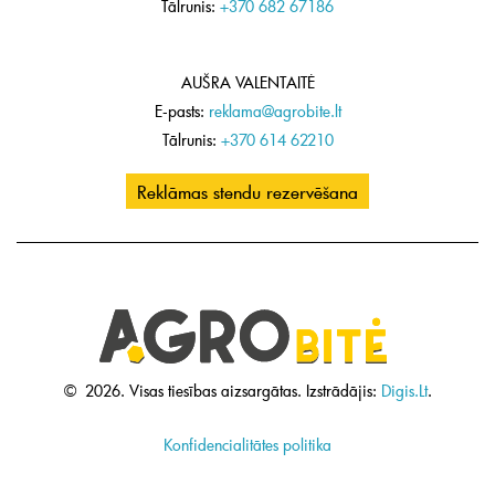
Tālrunis:
+370 682 67186
AUŠRA VALENTAITĖ
E-pasts:
reklama@agrobite.lt
Tālrunis:
+370 614 62210
Reklāmas stendu rezervēšana
©
2026.
Visas tiesības aizsargātas.
Izstrādājis:
Digis.Lt
.
Konfidencialitātes politika