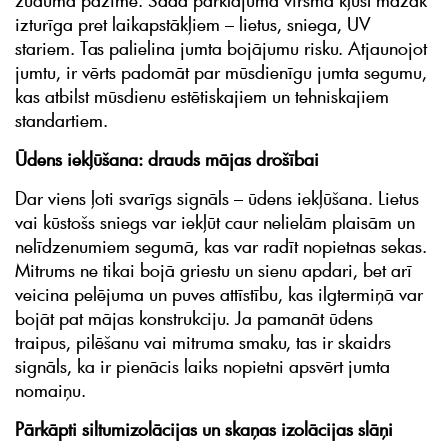
zuduma pazīme. Šāda pārklājuma virsma kļūst mazāk
izturīga pret laikapstākļiem – lietus, sniega, UV
stariem. Tas palielina jumta bojājumu risku. Atjaunojot
jumtu, ir vērts padomāt par mūsdienīgu jumta segumu,
kas atbilst mūsdienu estētiskajiem un tehniskajiem
standartiem.
Ūdens iekļūšana: drauds mājas drošībai
Dar viens ļoti svarīgs signāls – ūdens iekļūšana. Lietus
vai kūstošs sniegs var iekļūt caur nelielām plaisām un
nelīdzenumiem segumā, kas var radīt nopietnas sekas.
Mitrums ne tikai bojā griestu un sienu apdari, bet arī
veicina pelējuma un puves attīstību, kas ilgtermiņā var
bojāt pat mājas konstrukciju. Ja pamanāt ūdens
traipus, pilēšanu vai mitruma smaku, tas ir skaidrs
signāls, ka ir pienācis laiks nopietni apsvērt jumta
nomaiņu.
Pārkāpti siltumizolācijas un skaņas izolācijas slāņi