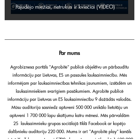
Pajudėjo miežiai, netrukus ir kviečiai (VIDEO)
Par mums
Agrobiznesa portāls "Agrobitė" publicē objektīvu un pārbaudītu
informāciju par Lietuvas, ES un pasaules lauksaimniecību. Mēs
informējam par lauksaimniecības tehnikas jaunumiem, izstādēm un
lauksaimniekiem svarīgiem pasākumiem. Agrobitė publicē
informāciju par Lietuvas un ES lauksaimniecību 9 dažādās valodās.
Mūsu auditorija sasniedz aptuveni 500 000 unikālo lietotāju un
aptuveni 1 700 000 lapu skatījumu katru mēnesi. Mēs pārvaldām
25 lauksaimnieku grupas sociālajā tīklā Facebook ar kopējo
dalībnieku auditoriju 220 000. Mums ir arī "Agrobitė play" kanāls