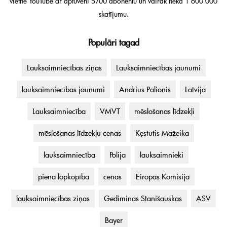
vietnē YouTube ar aptuveni 5700 abonentu un vairāk nekā 1 600 000
skatījumu.
Populāri tagad
Lauksaimniecības ziņas
Lauksaimniecības jaunumi
lauksaimniecības jaunumi
Andrius Palionis
Latvija
Lauksaimniecība
VMVT
mēslošanas līdzekļi
mēslošanas līdzekļu cenas
Kęstutis Mažeika
lauksaimniecība
Polija
lauksaimnieki
piena lopkopība
cenas
Eiropas Komisija
lauksaimniecības ziņas
Gediminas Stanišauskas
ASV
Bayer