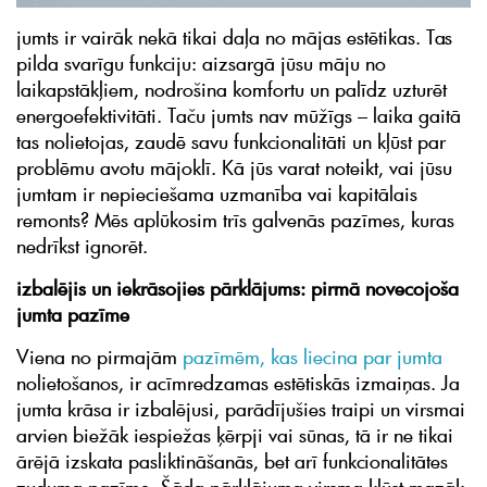
jumts ir vairāk nekā tikai daļa no mājas estētikas. Tas
pilda svarīgu funkciju: aizsargā jūsu māju no
laikapstākļiem, nodrošina komfortu un palīdz uzturēt
energoefektivitāti. Taču jumts nav mūžīgs – laika gaitā
tas nolietojas, zaudē savu funkcionalitāti un kļūst par
problēmu avotu mājoklī. Kā jūs varat noteikt, vai jūsu
jumtam ir nepieciešama uzmanība vai kapitālais
remonts? Mēs aplūkosim trīs galvenās pazīmes, kuras
nedrīkst ignorēt.
izbalējis un iekrāsojies pārklājums: pirmā novecojoša
jumta pazīme
Viena no pirmajām
pazīmēm, kas liecina par
jumta
nolietošanos, ir acīmredzamas estētiskās izmaiņas. Ja
jumta krāsa ir izbalējusi, parādījušies traipi un virsmai
arvien biežāk iespiežas ķērpji vai sūnas, tā ir ne tikai
ārējā izskata pasliktināšanās, bet arī funkcionalitātes