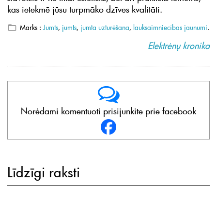
kas ietekmē jūsu turpmāko dzīves kvalitāti.
Marks :
Jumts
,
jumts
,
jumta uzturēšana
,
lauksaimniecības jaunumi
.
Elektrėnų kronika
Norėdami komentuoti prisijunkite prie facebook
Līdzīgi raksti