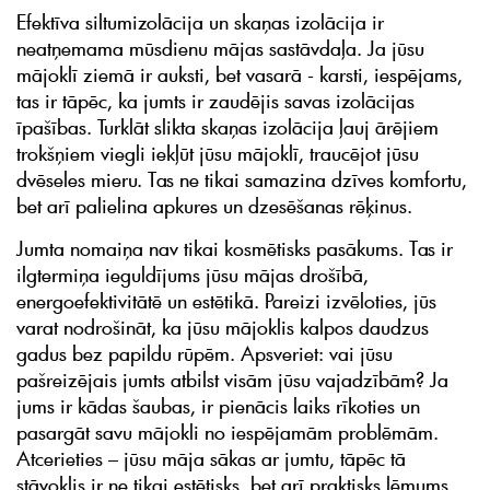
Efektīva siltumizolācija un skaņas izolācija ir
neatņemama mūsdienu mājas sastāvdaļa. Ja jūsu
mājoklī ziemā ir auksti, bet vasarā - karsti, iespējams,
tas ir tāpēc, ka jumts ir zaudējis savas izolācijas
īpašības. Turklāt slikta skaņas izolācija ļauj ārējiem
trokšņiem viegli iekļūt jūsu mājoklī, traucējot jūsu
dvēseles mieru. Tas ne tikai samazina dzīves komfortu,
bet arī palielina apkures un dzesēšanas rēķinus.
Jumta nomaiņa nav tikai kosmētisks pasākums. Tas ir
ilgtermiņa ieguldījums jūsu mājas drošībā,
energoefektivitātē un estētikā. Pareizi izvēloties, jūs
varat nodrošināt, ka jūsu mājoklis kalpos daudzus
gadus bez papildu rūpēm. Apsveriet: vai jūsu
pašreizējais jumts atbilst visām jūsu vajadzībām? Ja
jums ir kādas šaubas, ir pienācis laiks rīkoties un
pasargāt savu mājokli no iespējamām problēmām.
Atcerieties – jūsu māja sākas ar jumtu, tāpēc tā
stāvoklis ir ne tikai estētisks, bet arī praktisks lēmums,