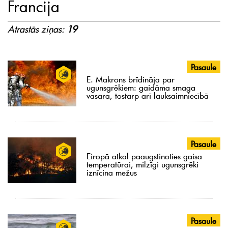
Francija
Atrastās ziņas:
19
Pasaule
E. Makrons brīdināja par
ugunsgrēkiem: gaidāma smaga
vasara, tostarp arī lauksaimniecībā
Pasaule
Eiropā atkal paaugstinoties gaisa
temperatūrai, milzīgi ugunsgrēki
iznīcina mežus
Pasaule