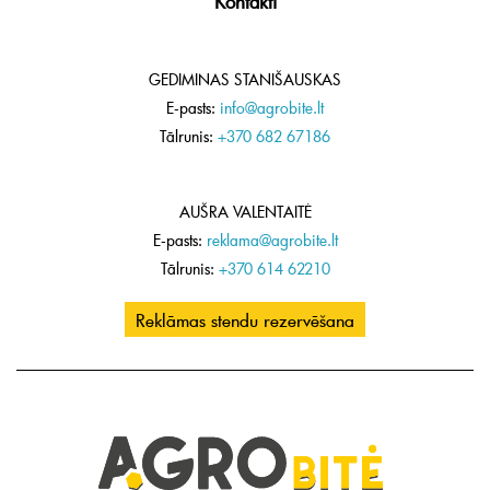
Kontakti
GEDIMINAS STANIŠAUSKAS
E-pasts:
info@agrobite.lt
Tālrunis:
+370 682 67186
AUŠRA VALENTAITĖ
E-pasts:
reklama@agrobite.lt
Tālrunis:
+370 614 62210
Reklāmas stendu rezervēšana