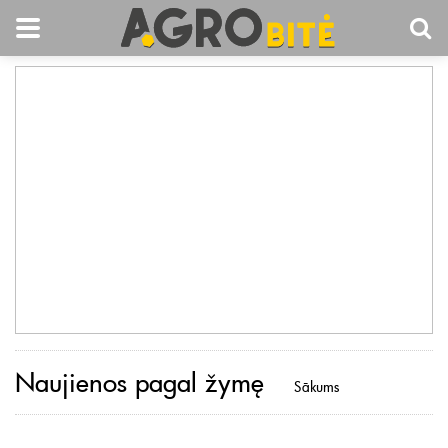
Naujienos pagal žymę
Sākums