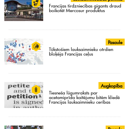
Francijas tirdzniecības gigants draud
boikotēt Mercosur produktus
Pasaule
Tūkstošiem lauksaimnieku otrdien
bloķēja Francijas ceļus
Augkopība
Tiesneša lūgumraksts par
acetamiprīda kaitējumu bitēm kliedē
Francijas lauksaimnieku cerības