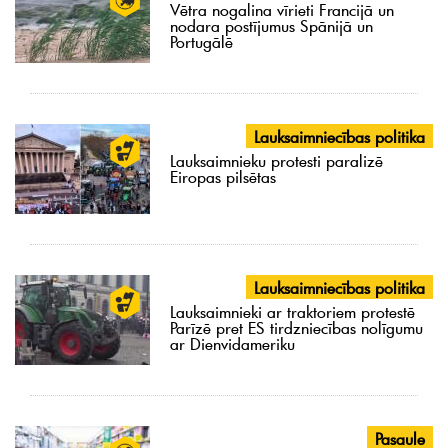
Vētra nogalina vīrieti Francijā un
nodara postījumus Spānijā un
Portugālē
Lauksaimniecības politika
Lauksaimnieku protesti paralizē
Eiropas pilsētas
Lauksaimniecības politika
Lauksaimnieki ar traktoriem protestē
Parīzē pret ES tirdzniecības nolīgumu
ar Dienvidameriku
Pasaule