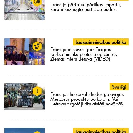
Francija pārtrauc pārtikas importu,
kurā ir aizliegto pesticīdu pēdas.
Lauksaimniecības politika
Francija ir kļuvusi par Eiropas
lauksaimnieku protestu epicentru.
Ziemas miers Lietuvā (VIDEO)
Svarīgi
Francijas lielveikalu ķēdes gatavojas
Mercosur produktu boikotam. Vai
Lietuvas tirgotāji tiks atstāti novārtā?
Lauksaimniecības politika