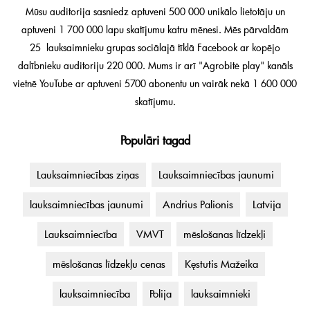
Mūsu auditorija sasniedz aptuveni 500 000 unikālo lietotāju un
aptuveni 1 700 000 lapu skatījumu katru mēnesi. Mēs pārvaldām
25 lauksaimnieku grupas sociālajā tīklā Facebook ar kopējo
dalībnieku auditoriju 220 000. Mums ir arī "Agrobitė play" kanāls
vietnē YouTube ar aptuveni 5700 abonentu un vairāk nekā 1 600 000
skatījumu.
Populāri tagad
Lauksaimniecības ziņas
Lauksaimniecības jaunumi
lauksaimniecības jaunumi
Andrius Palionis
Latvija
Lauksaimniecība
VMVT
mēslošanas līdzekļi
mēslošanas līdzekļu cenas
Kęstutis Mažeika
lauksaimniecība
Polija
lauksaimnieki