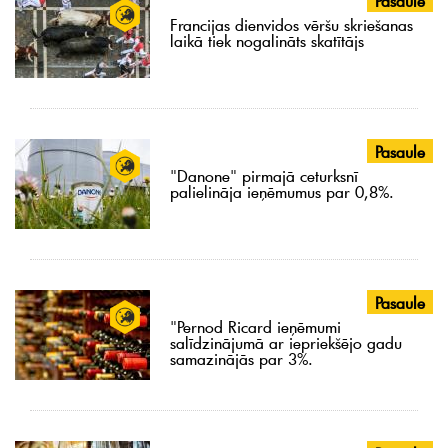
Pasaule
Francijas dienvidos vēršu skriešanas
laikā tiek nogalināts skatītājs
Pasaule
"Danone" pirmajā ceturksnī
palielināja ieņēmumus par 0,8%.
Pasaule
"Pernod Ricard ieņēmumi
salīdzinājumā ar iepriekšējo gadu
samazinājās par 3%.