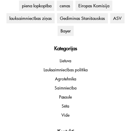
piena lopkopība
cenas
Eiropas Komisija
lauksaimniecības ziņas
Gediminas Stanišauskas
ASV
Bayer
Kategorijas
Lietuva
Lauksaimniecības politika
Agrotehnika
Saimniecība
Pasaule
Sēta
Vide