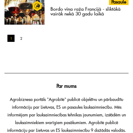
Pasaule
Bordo vīna raža Francijā - sliktākā
vairāk nekā 30 gadu laikā
1
2
Par mums
Agrobiznesa portāls "Agrobitė" publicē objektīvu un pārbaudītu
informāciju par Lietuvas, ES un pasaules lauksaimniecību. Mēs
informējam par lauksaimniecības tehnikas jaunumiem, izstādēm un
lauksaimniekiem svarīgiem pasākumiem. Agrobitė publicē
informāciju par Lietuvas un ES lauksaimniecību 9 dažādās valodās.