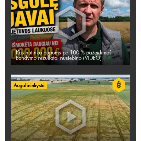
Kas nutinka pupoms po 100 % pažeidimo?
Bandymo rezultatai nustebino (VIDEO)
Augalininkystė