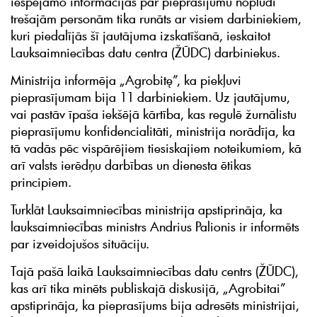
iespējamo informācijas par pieprasījumu noplūdi
trešajām personām tika runāts ar visiem darbiniekiem,
kuri piedalījās šī jautājuma izskatīšanā, ieskaitot
Lauksaimniecības datu centra (ŽŪDC) darbiniekus.
Ministrija informēja „Agrobitę”, ka piekļuvi
pieprasījumam bija 11 darbiniekiem. Uz jautājumu,
vai pastāv īpaša iekšējā kārtība, kas regulē žurnālistu
pieprasījumu konfidencialitāti, ministrija norādīja, ka
tā vadās pēc vispārējiem tiesiskajiem noteikumiem, kā
arī valsts ierēdņu darbības un dienesta ētikas
principiem.
Turklāt Lauksaimniecības ministrija apstiprināja, ka
lauksaimniecības ministrs Andrius Palionis ir informēts
par izveidojušos situāciju.
Tajā pašā laikā Lauksaimniecības datu centrs (ŽŪDC),
kas arī tika minēts publiskajā diskusijā, „Agrobitai”
apstiprināja, ka pieprasījums bija adresēts ministrijai,