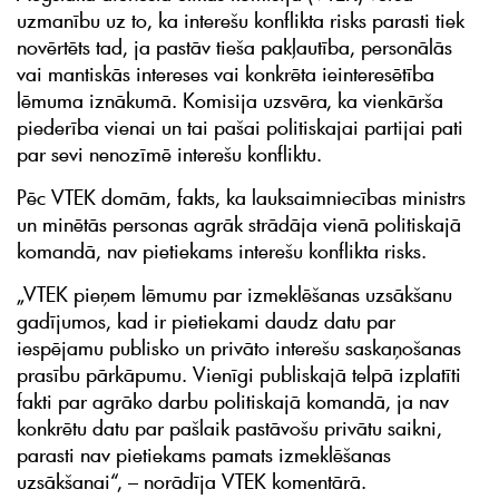
uzmanību uz to, ka interešu konflikta risks parasti tiek
novērtēts tad, ja pastāv tieša pakļautība, personālās
vai mantiskās intereses vai konkrēta ieinteresētība
lēmuma iznākumā. Komisija uzsvēra, ka vienkārša
piederība vienai un tai pašai politiskajai partijai pati
par sevi nenozīmē interešu konfliktu.
Pēc VTEK domām, fakts, ka lauksaimniecības ministrs
un minētās personas agrāk strādāja vienā politiskajā
komandā, nav pietiekams interešu konflikta risks.
„VTEK pieņem lēmumu par izmeklēšanas uzsākšanu
gadījumos, kad ir pietiekami daudz datu par
iespējamu publisko un privāto interešu saskaņošanas
prasību pārkāpumu. Vienīgi publiskajā telpā izplatīti
fakti par agrāko darbu politiskajā komandā, ja nav
konkrētu datu par pašlaik pastāvošu privātu saikni,
parasti nav pietiekams pamats izmeklēšanas
uzsākšanai“, – norādīja VTEK komentārā.