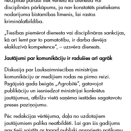
neizpilde parasti tiek vērtēta kā dienesta vai
disciplinārs pārkāpums, ja nav konstatēts pietiekams
nodarījuma bīstamības līmenis, lai rastos
kriminālatbildība.
„Tiesības piemērot dienesta vai disciplināras sankcijas,
kā arī lemt par to pamatotību, ir darba devēja
ekskluzīvā kompetence“, – uzsvēra dienests.
Jautājumi par komunikāciju ir radušies arī agrāk
Diskusija par Lauksaimniecības ministrijas
komunikāciju ar medijiem rodas ne pirmo reizi.
Pagājušā gada beigās „Agrobitė”, gatavojot
publikāciju un iesniedzot ministrijai konkrētus
jautājumus, atbilžu vietā saņēma iestādes sagatavotu
preses paziņojumu.
Pēc redakcijas vērtējuma, daļa no uzdotajiem
jautājumiem palika neatbildēti. Lai gan šis gadījums
nav tieši saistīts ar tagad publiski apspriesto notikumu,