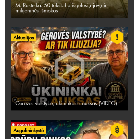
M. Rusteika: 50 tūkst. ha išgulusių javų ir
milijoninės išmokos
Aktualijos
Gerovės valstybė, ūkininkai ir auksas (VIDEO)
Augalininkystė