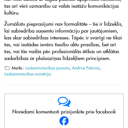
tas arī vērš uzmanību uz valsts iestāžu komunikācijas
kultūru.
Žurnālistu pieprasījumi nav formalitāte – tie ir līdzeklis,
lai sabiedrība saņemtu informāciju par jautājumiem,
kas skar sabiedrības intereses. Tāpēc ir svarīgi ne tikai
tas, vai iestādes ievēro tiesību aktu prasības, bet arī
tas, vai tās vadās pēc profesionālās ētikas un atklātas
sadarbības ar plašsaziņas līdzekļiem principiem.
Marks :
Lauksaimniecības jaunumi
,
Andrius Palionis
,
Lauksaimniecības ministrija
.
Norėdami komentuoti prisijunkite prie facebook