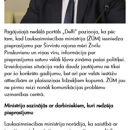
Pagājušajā nedēļā portāls „Delfi“ paziņoja, ka pēc
tam, kad Lauksaimniecības ministrija (ŽŪM) iesniedza
pieprasījumu par Širvintu rajona mēri Živilu
Pinskuvienu un viņas vīru, informācija par
pieprasījuma saturu vēlāk kļuva zināma pašai politiķei.
Izveidojusies situācija rada daudz jautājumu ne tikai
par šo konkrēto gadījumu, bet arī par valsts iestāžu
attiecībām ar plašsaziņas līdzekļiem kopumā. ŽŪM jau
ne pirmo reizi nonāk komunikācijas problēmu
uzmanības centrā.
Ministrija sazinājās ar darbiniekiem, kuri redzēja
pieprasījumu
Lauksaimniecības ministrija norādīja, ka saistībā ar