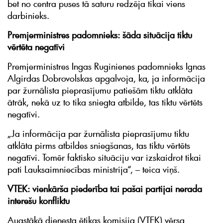
bet no centra puses tā saturu redzēja tikai viens
darbinieks.
Premjerministres padomnieks: šāda situācija tiktu
vērtēta negatīvi
Premjerministres Ingas Ruginienes padomnieks Ignas
Algirdas Dobrovolskas apgalvoja, ka, ja informācija
par žurnālista pieprasījumu patiešām tiktu atklāta
ātrāk, nekā uz to tika sniegta atbilde, tas tiktu vērtēts
negatīvi.
„Ja informācija par žurnālista pieprasījumu tiktu
atklāta pirms atbildes sniegšanas, tas tiktu vērtēts
negatīvi. Tomēr faktisko situāciju var izskaidrot tikai
pati Lauksaimniecības ministrija“, – teica viņš.
VTEK: vienkārša piederība tai pašai partijai nerada
interešu konfliktu
Augstākā dienesta ētikas komisija (VTEK) vērsa