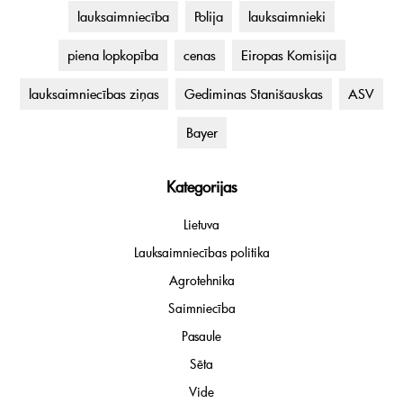
lauksaimniecība
Polija
lauksaimnieki
piena lopkopība
cenas
Eiropas Komisija
lauksaimniecības ziņas
Gediminas Stanišauskas
ASV
Bayer
Kategorijas
Lietuva
Lauksaimniecības politika
Agrotehnika
Saimniecība
Pasaule
Sēta
Vide