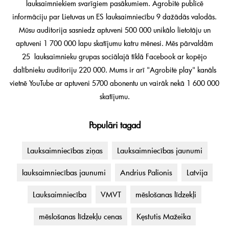
lauksaimniekiem svarīgiem pasākumiem. Agrobitė publicē
informāciju par Lietuvas un ES lauksaimniecību 9 dažādās valodās.
Mūsu auditorija sasniedz aptuveni 500 000 unikālo lietotāju un
aptuveni 1 700 000 lapu skatījumu katru mēnesi. Mēs pārvaldām
25 lauksaimnieku grupas sociālajā tīklā Facebook ar kopējo
dalībnieku auditoriju 220 000. Mums ir arī "Agrobitė play" kanāls
vietnē YouTube ar aptuveni 5700 abonentu un vairāk nekā 1 600 000
skatījumu.
Populāri tagad
Lauksaimniecības ziņas
Lauksaimniecības jaunumi
lauksaimniecības jaunumi
Andrius Palionis
Latvija
Lauksaimniecība
VMVT
mēslošanas līdzekļi
mēslošanas līdzekļu cenas
Kęstutis Mažeika