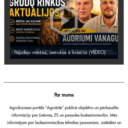
Pajudėjo miežiai, netrukus ir kviečiai (VIDEO)
Par mums
Agrobiznesa portāls "Agrobitė" publicē objektīvu un pārbaudītu
informāciju par Lietuvas, ES un pasaules lauksaimniecību. Mēs
informējam par lauksaimniecības tehnikas jaunumiem, izstādēm un