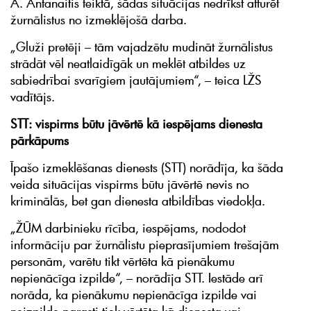
A. Antanaitis teiktā, šādas situācijas nedrīkst atturēt
žurnālistus no izmeklējošā darba.
„Gluži pretēji – tām vajadzētu mudināt žurnālistus
strādāt vēl neatlaidīgāk un meklēt atbildes uz
sabiedrībai svarīgiem jautājumiem“, – teica LŽS
vadītājs.
STT: vispirms būtu jāvērtē kā iespējams dienesta
pārkāpums
Īpašo izmeklēšanas dienests (STT) norādīja, ka šāda
veida situācijas vispirms būtu jāvērtē nevis no
kriminālās, bet gan dienesta atbildības viedokļa.
„ŽŪM darbinieku rīcība, iespējams, nododot
informāciju par žurnālistu pieprasījumiem trešajām
personām, varētu tikt vērtēta kā pienākumu
nepienācīga izpilde“, – norādīja STT. Iestāde arī
norāda, ka pienākumu nepienācīga izpilde vai