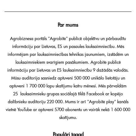
Par mums
Agrobiznesa portāls "Agrobitė" publicē objektīvu un pārbaudītu
informāciju par Lietuvas, ES un pasaules lauksaimniecību. Mēs
informējam par lauksaimniecības tehnikas jaunumiem, izstādēm un
lauksaimniekiem svarīgiem pasākumiem. Agrobitė publicē
informāciju par Lietuvas un ES lauksaimniecību 9 dažādās valodās.
Mūsu auditorija sasniedz aptuveni 500 000 unikālo lietotāju un
aptuveni 1 700 000 lapu skatījumu katru mēnesi. Mēs pārvaldām
25 lauksaimnieku grupas sociālajā tīklā Facebook ar kopējo
dalībnieku auditoriju 220 000. Mums ir arī "Agrobitė play" kanāls
vietnē YouTube ar aptuveni 5700 abonentu un vairāk nekā 1 600 000
skatījumu.
Populāri tagad