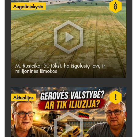
Augalininkystė
M. Rusteika: 50 tūkst. ha išgulusių javų ir
milijoninės išmokos
Aktualijos