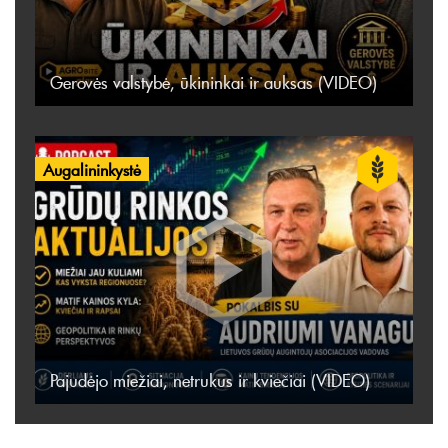
Gerovės valstybė, ūkininkai ir auksas (VIDEO)
Augalininkystė
Pajudėjo miežiai, netrukus ir kviečiai (VIDEO)