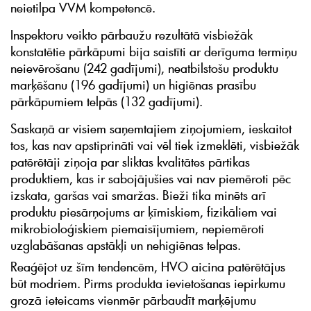
neietilpa VVM kompetencē.
Inspektoru veikto pārbaužu rezultātā visbiežāk
konstatētie pārkāpumi bija saistīti ar derīguma termiņu
neievērošanu (242 gadījumi), neatbilstošu produktu
marķēšanu (196 gadījumi) un higiēnas prasību
pārkāpumiem telpās (132 gadījumi).
Saskaņā ar visiem saņemtajiem ziņojumiem, ieskaitot
tos, kas nav apstiprināti vai vēl tiek izmeklēti, visbiežāk
patērētāji ziņoja par sliktas kvalitātes pārtikas
produktiem, kas ir sabojājušies vai nav piemēroti pēc
izskata, garšas vai smaržas. Bieži tika minēts arī
produktu piesārņojums ar ķīmiskiem, fizikāliem vai
mikrobioloģiskiem piemaisījumiem, nepiemēroti
uzglabāšanas apstākļi un nehigiēnas telpas.
Reaģējot uz šīm tendencēm, HVO aicina patērētājus
būt modriem. Pirms produkta ievietošanas iepirkumu
grozā ieteicams vienmēr pārbaudīt marķējumu