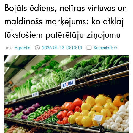
Bojāts ēdiens, netīras virtuves un
maldinošs marķējums: ko atklāj
tūkstošiem patērētāju ziņojumu
Līdz:
Agrobitė
2026-01-12 10:10:10
Komentāri:
0