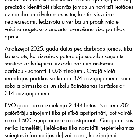
precīzāk identificēt riskantās jomas un novirzīt iestādes
uzmanību un cilvēkresursus tur, kur tie visvairāk
nepieciešami. Iedzīvotāju vērība un proaktivitāte
veicina augstāku standartu ievērošanu visā pārtikas
apritē.
Analizējot 2025. gada datus pēc darbības jomas, tika
konstatēts, ka visvairāk patērētāju sūdzību saņemts
saistībā ar kafejnīcu, uzkodu bāru un restorānu
darbību - saņemti 1 028 ziņojumi. Otrajā vietā
ierindojās pārtikas veikali ar 374 paziņojumiem, kam
sekoja pirmsskolas un skolu ēdināšanas iestādes ar
314 paziņojumiem.
BVO gada laikā izmeklēja 2 444 lietas. No tiem 702
patērētāju ziņojumi tika pilnībā apstiprināti, bet vairāk
nekā 1 500 ziņojumi netika apstiprināti. Gadījumi, kas
netika izmeklēti, lielākoties tika noraidīti nepietiekamas
sniegtās informācijas dēļ vai tāpēc, ka ziņojumi