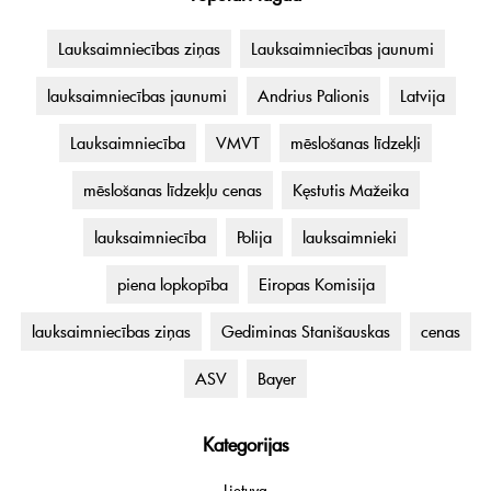
Lauksaimniecības ziņas
Lauksaimniecības jaunumi
lauksaimniecības jaunumi
Andrius Palionis
Latvija
Lauksaimniecība
VMVT
mēslošanas līdzekļi
mēslošanas līdzekļu cenas
Kęstutis Mažeika
lauksaimniecība
Polija
lauksaimnieki
piena lopkopība
Eiropas Komisija
lauksaimniecības ziņas
Gediminas Stanišauskas
cenas
ASV
Bayer
Kategorijas
Lietuva