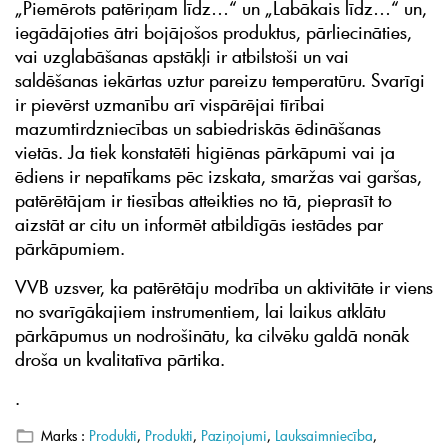
„Piemērots patēriņam līdz…“ un „Labākais līdz…“ un,
iegādājoties ātri bojājošos produktus, pārliecināties,
vai uzglabāšanas apstākļi ir atbilstoši un vai
saldēšanas iekārtas uztur pareizu temperatūru. Svarīgi
ir pievērst uzmanību arī vispārējai tīrībai
mazumtirdzniecības un sabiedriskās ēdināšanas
vietās. Ja tiek konstatēti higiēnas pārkāpumi vai ja
ēdiens ir nepatīkams pēc izskata, smaržas vai garšas,
patērētājam ir tiesības atteikties no tā, pieprasīt to
aizstāt ar citu un informēt atbildīgās iestādes par
pārkāpumiem.
VVB uzsver, ka patērētāju modrība un aktivitāte ir viens
no svarīgākajiem instrumentiem, lai laikus atklātu
pārkāpumus un nodrošinātu, ka cilvēku galdā nonāk
droša un kvalitatīva pārtika.
.
Marks :
Produkti
,
Produkti
,
Paziņojumi
,
Lauksaimniecība
,