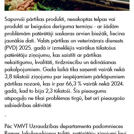
Sapuvuši pārtikas produkti, nesakoptas telpas vai
produkti ar beigušos derīguma termiņu - ar šādām
problēmām patērētāji saskaras arvien biežāk, liecina
jaunākie dati. Valsts pārtikas un veterinārais dienests
(PVD) 2025. gadā ir izmeklējis vairākus tūkstošus
patērētāju ziņojumu, kas saistīti ar pārtikas
nekaitīgumu, kvalitāti, tirdzniecību un ēdināšanas
pakalpojumiem. Gada laikā tika saņemti vairāk nekā
3,8 tūkstoši ziņojumu par iespējamiem pārkāpumiem
pārtikas nozarē, kas ir par 66,3 % vairāk nekā 2024.
gadā, kad to bija 2,3 tūkstoši. Šis pieaugums
atspoguļo ne tikai problēmas tirgū, bet arī pieaugošo
sabiedrības aktivitāti
.
Pēc VMVT Uzraudzības departamenta padomnieces
Ramas Jakubauskienes teiktā, patērētāju ziņojumi ļauj