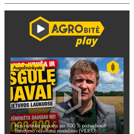
Augalininkystė
Kas nutinka pupoms po 100 % pažeidimo?
Bandymo rezultatai nustebino (VIDEO)