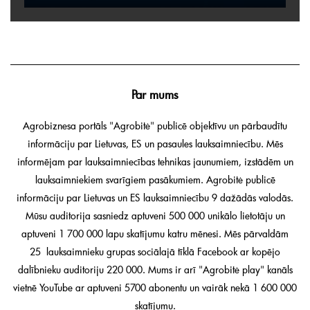
Par mums
Agrobiznesa portāls "Agrobitė" publicē objektīvu un pārbaudītu
informāciju par Lietuvas, ES un pasaules lauksaimniecību. Mēs
informējam par lauksaimniecības tehnikas jaunumiem, izstādēm un
lauksaimniekiem svarīgiem pasākumiem. Agrobitė publicē
informāciju par Lietuvas un ES lauksaimniecību 9 dažādās valodās.
Mūsu auditorija sasniedz aptuveni 500 000 unikālo lietotāju un
aptuveni 1 700 000 lapu skatījumu katru mēnesi. Mēs pārvaldām
25 lauksaimnieku grupas sociālajā tīklā Facebook ar kopējo
dalībnieku auditoriju 220 000. Mums ir arī "Agrobitė play" kanāls
vietnē YouTube ar aptuveni 5700 abonentu un vairāk nekā 1 600 000
skatījumu.