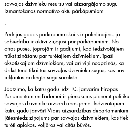
savvaļas dzīvnieku resursu vai aizsargājamo sugu
izmantošanas normatīvo aktu pārkāpumiem
.
Pēdējos gados pārkāpumu skaits ir palielinājies, jo
sabiedrība ir aktīvi ziņojusi par pārkāpumiem. No
otras puses, joprojām ir gadījumi, kad iedzīvotājiem
trūkst zināšanu par turētajiem dzīvniekiem, īpaši
eksotiskajiem dzīvniekiem, vai arī viņi neapzinās, ka
drīkst turēt tikai tās savvaļas dzīvnieku sugas, kas nav
iekļautas aizliegto sugu sarakstā.
Jāatzīmē, ka katru gadu līdz 10. janvārim Eiropas
Parlamentam un Padomei ir pienākums pieņemt politiku
savvaļas dzīvnieku aizsardzības jomā. Iedzīvotājiem
katru gadu janvārī Vides aizsardzības departamentam
jāiesniedz ziņojums par savvaļas dzīvniekiem, kas tiek
turēti aplokos, voljēros vai citās būvēs.