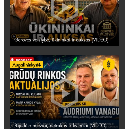
Gerovės valstybė, ūkininkai ir auksas (VIDEO)
Augalininkystė
Pajudėjo miežiai, netrukus ir kviečiai (VIDEO)