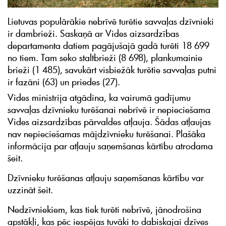
Lietuvas populārākie nebrīvē turētie savvaļas dzīvnieki
ir dambrieži. Saskaņā ar Vides aizsardzības
departamenta datiem pagājušajā gadā turēti 18 699
no tiem. Tam seko staltbrieži (8 698), plankumainie
brieži (1 485), savukārt visbiežāk turētie savvaļas putni
ir fazāni (63) un priedes (27).
Vides ministrija atgādina, ka vairumā gadījumu
savvaļas dzīvnieku turēšanai nebrīvē ir nepieciešama
Vides aizsardzības pārvaldes atļauja. Šādas atļaujas
nav nepieciešamas mājdzīvnieku turēšanai. Plašāka
informācija par atļauju saņemšanas kārtību atrodama
šeit.
Dzīvnieku turēšanas atļauju saņemšanas kārtību var
uzzināt šeit.
Nedzīvniekiem, kas tiek turēti nebrīvē, jānodrošina
apstākļi, kas pēc iespējas tuvāki to dabiskajai dzīves