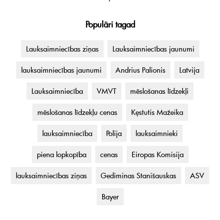
Populāri tagad
Lauksaimniecības ziņas
Lauksaimniecības jaunumi
lauksaimniecības jaunumi
Andrius Palionis
Latvija
Lauksaimniecība
VMVT
mēslošanas līdzekļi
mēslošanas līdzekļu cenas
Kęstutis Mažeika
lauksaimniecība
Polija
lauksaimnieki
piena lopkopība
cenas
Eiropas Komisija
lauksaimniecības ziņas
Gediminas Stanišauskas
ASV
Bayer