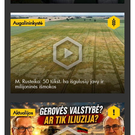
Augalininkystė
M. Rusteika: 50 tūkst. ha išgulusių javų ir
milijoninės išmokos
Aktualijos