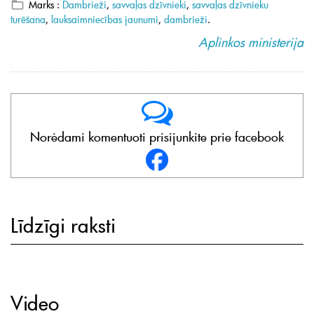
Marks :
Dambrieži
,
savvaļas dzīvnieki
,
savvaļas dzīvnieku
turēšana
,
lauksaimniecības jaunumi
,
dambrieži
.
Aplinkos ministerija
Norėdami komentuoti prisijunkite prie facebook
Līdzīgi raksti
Video