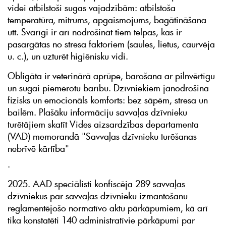
videi atbilstoši sugas vajadzībām: atbilstoša
temperatūra, mitrums, apgaismojums, bagātināšana
utt. Svarīgi ir arī nodrošināt tiem telpas, kas ir
pasargātas no stresa faktoriem (saules, lietus, caurvēja
u. c.), un uzturēt higiēnisku vidi.
Obligāta ir veterinārā aprūpe, barošana ar pilnvērtīgu
un sugai piemērotu barību. Dzīvniekiem jānodrošina
fizisks un emocionāls komforts: bez sāpēm, stresa un
bailēm. Plašāku informāciju savvaļas dzīvnieku
turētājiem skatīt Vides aizsardzības departamenta
(VAD) memorandā "Savvaļas dzīvnieku turēšanas
nebrīvē kārtība"
.
2025. AAD speciālisti konfiscēja 289 savvaļas
dzīvniekus par savvaļas dzīvnieku izmantošanu
reglamentējošo normatīvo aktu pārkāpumiem, kā arī
tika konstatēti 140 administratīvie pārkāpumi par