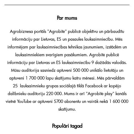
Par mums
Agrobiznesa portāls "Agrobitė" publicē objektīvu un pārbaudītu
informāciju par Lietuvas, ES un pasaules lauksaimniecību. Mēs
informējam par lauksaimniecības tehnikas jaunumiem, izstādēm un
lauksaimniekiem svarīgiem pasākumiem. Agrobitė publicē
informāciju par Lietuvas un ES lauksaimniecību 9 dažādās valodās.
Mūsu auditorija sasniedz aptuveni 500 000 unikālo lietotāju un
aptuveni 1 700 000 lapu skatījumu katru mēnesi. Mēs pārvaldām
25 lauksaimnieku grupas sociālajā tīklā Facebook ar kopējo
dalībnieku auditoriju 220 000. Mums ir arī "Agrobitė play" kanāls
vietnē YouTube ar aptuveni 5700 abonentu un vairāk nekā 1 600 000
skatījumu.
Populāri tagad