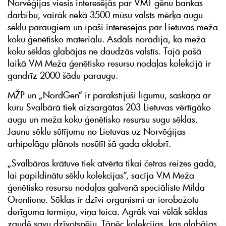
Norvēģijas viesis interesējās par VMT gēnu bankas
darbību, vairāk nekā 3500 mūsu valsts mērķa augu
sēklu paraugiem un īpaši interesējās par Lietuvas meža
koku ģenētisko materiālu. Asdāls norādīja, ka meža
koku sēklas glabājas ne daudzās valstīs. Tajā pašā
laikā VM Meža ģenētisko resursu nodaļas kolekcijā ir
gandrīz 2000 šādu paraugu.
MŽP un „NordGen“ ir parakstījuši līgumu, saskaņā ar
kuru Svalbārā tiek aizsargātas 203 Lietuvas vērtīgāko
augu un meža koku ģenētisko resursu sugu sēklas.
Jaunu sēklu sūtījumu no Lietuvas uz Norvēģijas
arhipelāgu plānots nosūtīt šā gada oktobrī.
„Svalbāras krātuve tiek atvērta tikai četras reizes gadā,
lai papildinātu sēklu kolekcijas“, sacīja VM Meža
ģenētisko resursu nodaļas galvenā speciāliste Milda
Orentiene. Sēklas ir dzīvi organismi ar ierobežotu
derīguma termiņu, viņa teica. Agrāk vai vēlāk sēklas
zaudē savu dzīvotspēju. Tāpēc kolekcijas, kas glabājas