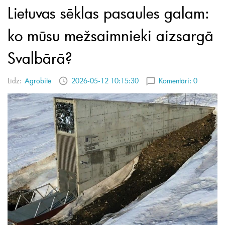
Lietuvas sēklas pasaules galam:
ko mūsu mežsaimnieki aizsargā
Svalbārā?
Līdz:
Agrobitė
2026-05-12 10:15:30
Komentāri:
0