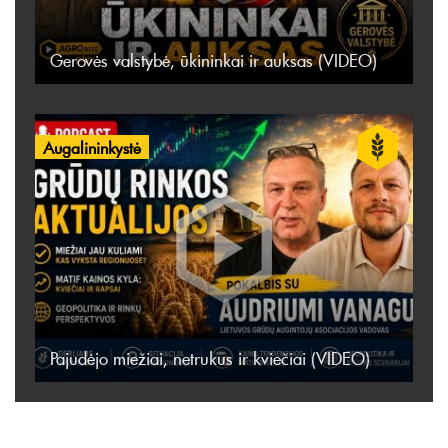
Gerovės valstybė, ūkininkai ir auksas (VIDEO)
Augalininkystė
Pajudėjo miežiai, netrukus ir kviečiai (VIDEO)