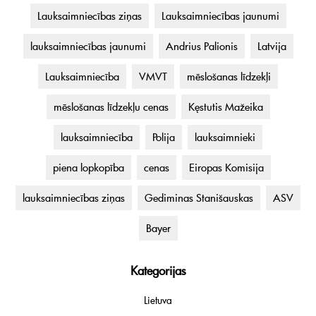
Lauksaimniecības ziņas
Lauksaimniecības jaunumi
lauksaimniecības jaunumi
Andrius Palionis
Latvija
Lauksaimniecība
VMVT
mēslošanas līdzekļi
mēslošanas līdzekļu cenas
Kęstutis Mažeika
lauksaimniecība
Polija
lauksaimnieki
piena lopkopība
cenas
Eiropas Komisija
lauksaimniecības ziņas
Gediminas Stanišauskas
ASV
Bayer
Kategorijas
Lietuva