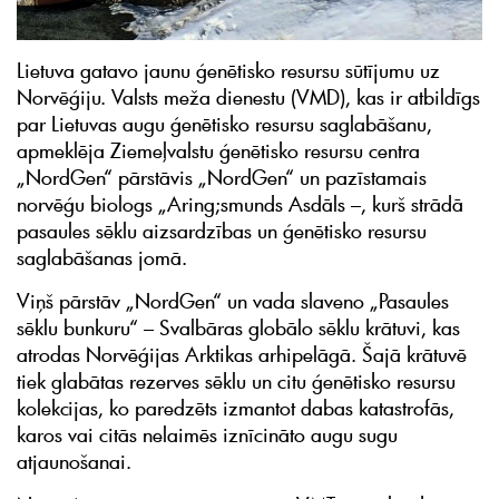
Lietuva gatavo jaunu ģenētisko resursu sūtījumu uz
Norvēģiju. Valsts meža dienestu (VMD), kas ir atbildīgs
par Lietuvas augu ģenētisko resursu saglabāšanu,
apmeklēja Ziemeļvalstu ģenētisko resursu centra
„NordGen“ pārstāvis „NordGen“ un pazīstamais
norvēģu biologs „Aring;smunds Asdāls –, kurš strādā
pasaules sēklu aizsardzības un ģenētisko resursu
saglabāšanas jomā.
Viņš pārstāv „NordGen“ un vada slaveno „Pasaules
sēklu bunkuru“ – Svalbāras globālo sēklu krātuvi, kas
atrodas Norvēģijas Arktikas arhipelāgā. Šajā krātuvē
tiek glabātas rezerves sēklu un citu ģenētisko resursu
kolekcijas, ko paredzēts izmantot dabas katastrofās,
karos vai citās nelaimēs iznīcināto augu sugu
atjaunošanai.