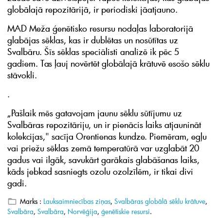
globālajā repozitārijā, ir periodiski jāatjauno.
MAD Meža ģenētisko resursu nodaļas laboratorijā
glabājas sēklas, kas ir dublētas un nosūtītas uz
Svalbāru. Šīs sēklas speciālisti analizē ik pēc 5
gadiem. Tas ļauj novērtēt globālajā krātuvē esošo sēklu
stāvokli.
.
„Pašlaik mēs gatavojam jaunu sēklu sūtījumu uz
Svalbāras repozitāriju, un ir pienācis laiks atjaunināt
kolekcijas," sacīja Orentienas kundze. Piemēram, egļu
vai priežu sēklas zemā temperatūrā var uzglabāt 20
gadus vai ilgāk, savukārt garākais glabāšanas laiks,
kāds jebkad sasniegts ozolu ozolzīlēm, ir tikai divi
gadi.
Marks :
Lauksaimniecības ziņas
,
Svalbāras globālā sēklu krātuve
,
Svalbāra
,
Svalbāra
,
Norvēģija
,
ģenētiskie resursi
.