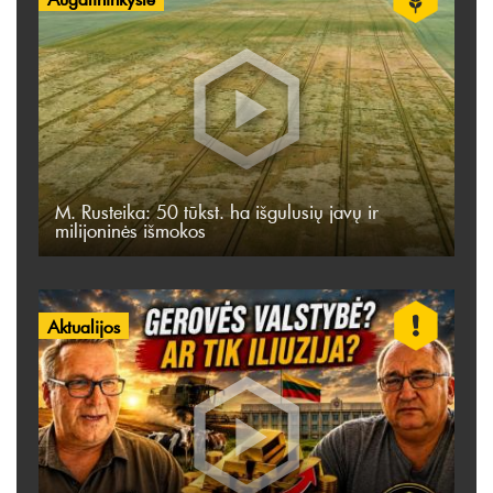
M. Rusteika: 50 tūkst. ha išgulusių javų ir
milijoninės išmokos
Aktualijos