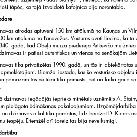
ieši tāpēc, ka tajā izveidotā kafejnīca bija nerentabla.
apdare
navas atrodas aptuveni 150 km attālumā no Kauņas un Viļ
00 km attālumā no Panevēžas. Vēstures avoti liecina, ka tā 
1840. gadā, kad Obeļu muiža piederēja Petkeviču muižniec
zirnavas ir patiesi autentiskas un vienas no senākajām Liet
navas tika privatizētas 1990. gadā, un tās ir labiekārtotas 
apmeklētājiem. Diemžēl iestāde, kas šo vēsturisko objektu 
 un pamazām tas ne tikai tika pamests, bet arī laika gaitā s
.
 dzirnavas iegādājās iepriekš minētais uzņēmējs A. Stainys
a un pielāgota ēdināšanas pakalpojumiem. Uzņēmējdarbība
s, un dzirnavas atkal tika pārdotas, līdz beidzot D. Kieras 
nu iespēju. Diemžēl arī šoreiz tas bija neveiksmīgi.
 darbība