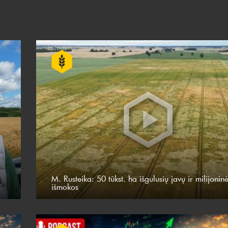
M. Rusteika: 50 tūkst. ha išgulusių javų ir milijonin
išmokos