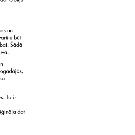
ņas un
varētu būt
ībai. Šādā
uvā.
un
iegādājās,
āka
. Tā ir
mēģināja dot