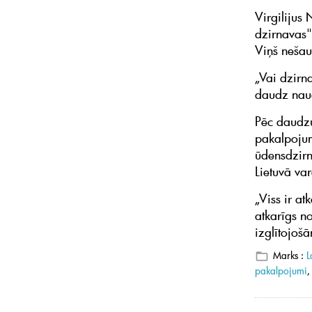
Virgilijus
dzirnavas"
Viņš nešaub
„Vai dzirn
daudz naud
Pēc daudzu
pakalpojumi
ūdensdzirna
Lietuvā var
„Viss ir at
atkarīgs n
izglītojoš
Marks :
L
pakalpojumi