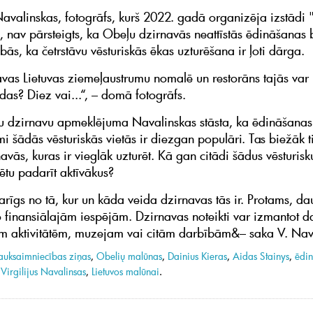
 Navalinskas, fotogrāfs, kurš 2022. gadā organizēja izstādi 
, nav pārsteigts, ka Obeļu dzirnavās neattīstās ēdināšanas 
ās, ka četrstāvu vēsturiskās ēkas uzturēšana ir ļoti dārga.
avas Lietuvas ziemeļaustrumu nomalē un restorāns tajās var r
as? Diez vai...“, – domā fotogrāfs.
 dzirnavu apmeklējuma Navalinskas stāsta, ka ēdināšanas
 šādās vēsturiskās vietās ir diezgan populāri. Tas biežāk tie
vās, kuras ir vieglāk uzturēt. Kā gan citādi šādus vēsturisk
ētu padarīt aktīvākus?
karīgs no tā, kur un kāda veida dzirnavas tās ir. Protams, da
o finansiālajām iespējām. Dzirnavas noteikti var izmantot
ām aktivitātēm, muzejam vai citām darbībām&– saka V. Na
auksaimniecības ziņas
,
Obelių malūnas
,
Dainius Kieras
,
Aidas Stainys
,
ēdi
,
Virgilijus Navalinsas
,
Lietuvos malūnai
.