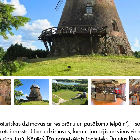
sturiskas dzirnavas ar restorānu un pasākumu telpām“, – so
icēts ieraksts. Obeļu dzirnavas, kurām jau bijis ne viens vie
kušas tirgū. Kāpēc? Tās pašreizējais īpašnieks Dainius Kier