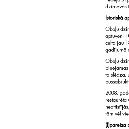
dzirnavas t
Istoriskā 
Obeļu dzir
aptuveni 1
celta jau 
gadījumā d
Obeļu dzir
pieejamas 
to slēdza,
pussabrukt
2008. gadā
restaurēt
neattīstījā
tām vēl vie
(I)pareiza