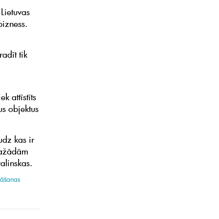
"Lietuvas
bizness.
adīt tik
k attīstīts
us objektus
udz kas ir
 dažādām
valinskas.
nāšanas