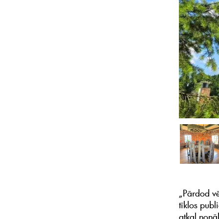
„Pārdod vē
tīklos publ
atkal nonā