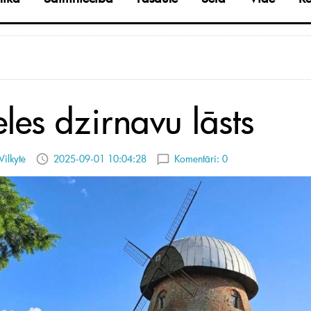
les dzirnavu lāsts
Vilkytė
2025-09-01 10:04:28
Komentāri:
0