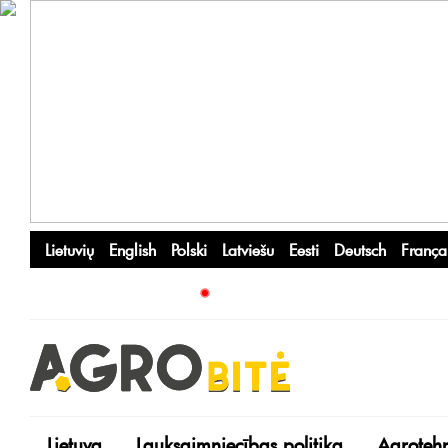
Lietuvių
English
Polski
Latviešu
Eesti
Deutsch
França
Lietuva
Lauksaimniecības politika
Agroteh