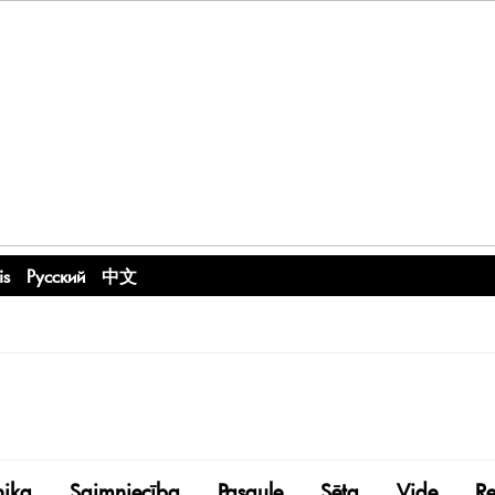
is
Русский
中文
nika
Saimniecība
Pasaule
Sēta
Vide
R