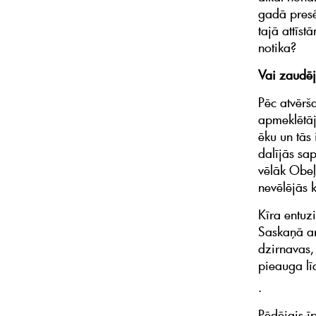
gadā presē 
tajā attīs
notika?
Vai zaudē
Pēc atvērš
apmeklētāj
ēku un tās 
dalījās sa
vēlāk Obeļ
nevēlējās k
Kīra entuz
Saskaņā ar
dzirnavas,
pieauga lī
.
Pēdējais ī