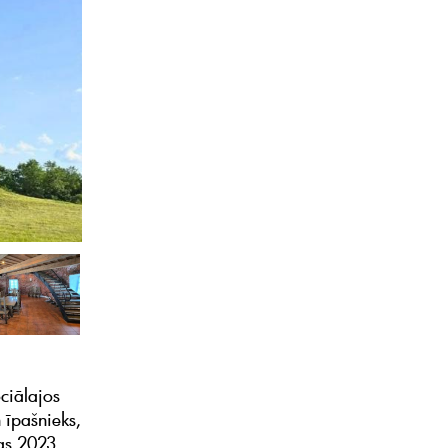
ciālajos
n īpašnieks,
as 2023.