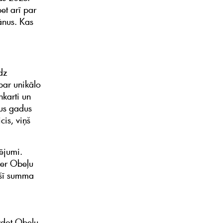
et arī par
ānus. Kas
dz
par unikālo
nkarti un
vus gadus
is, viņš
ējumi.
der Obeļu
 šī summa
rdot Obeļu