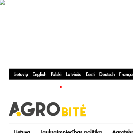
Lietuvių
English
Polski
Latviešu
Eesti
Deutsch
França
Lietuva
Lauksaimniecības politika
Agroteh