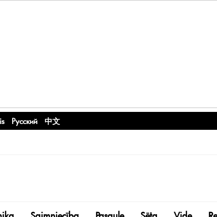
is
Русский
中文
nika
Saimniecība
Pasaule
Sēta
Vide
R