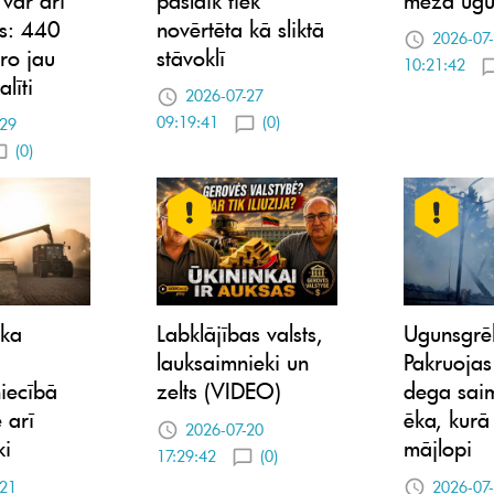
es: 440
novērtēta kā sliktā
2026-07
iro jau
stāvoklī
10:21:42
alīti
2026-07-27
09:19:41
(0)
-29
(0)
ka
Labklājības valsts,
Ugunsgrē
lauksaimnieki un
Pakruojas
iecībā
zelts (VIDEO)
dega sai
 arī
ēka, kurā 
2026-07-20
ki
mājlopi
17:29:42
(0)
-21
2026-07