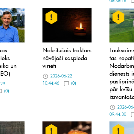
08:38:16
kos:
Nokritušais traktors
Lauksaim
ieks
nāvējoši saspieda
tas nepati
eika un
vīrieti
Nodarbin
DEO)
dienests 
2026-06-22
pastiprinā
10:44:46
(0)
-29
pār kvīšu
(0)
izmantoš
2026-06
09:44:30