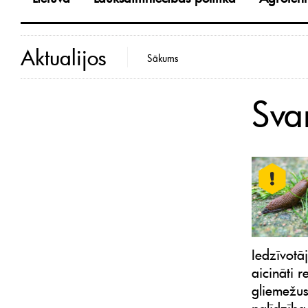
Aktualijos
Sākums
Sva
Iedzīvotāj
aicināti r
gliemežus
palīdzība