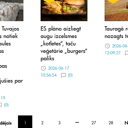
 Tuvajos
ES plāno aizliegt
Tauragē 
 notiek
augu izcelsmes
nozagts t
aules
„kotletes“, taču
2026-06
as
veģetārie „burgers“
12:09:27
paliks
ības
2026-06-17
10:56:54
(0)
ušies par
-19
(0)
kšējais
N
1
2
3
27
28