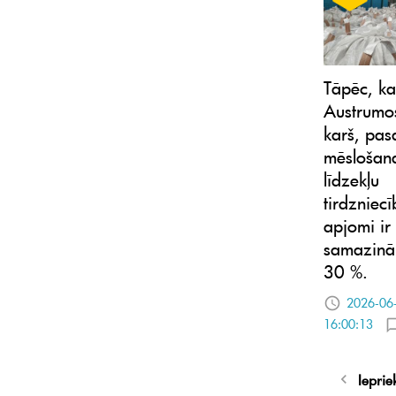
Tāpēc, ka
Austrumos
karš, pas
mēslošan
līdzekļu
tirdzniec
apjomi ir
samazināj
30 %.
2026-06
16:00:13
Ieprie