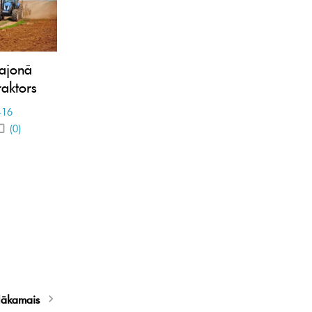
rajonā
raktors
-16
(0)
ākamais