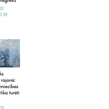
-22
(0)
ks
 rajonā:
mniecības
tika turēti
-15