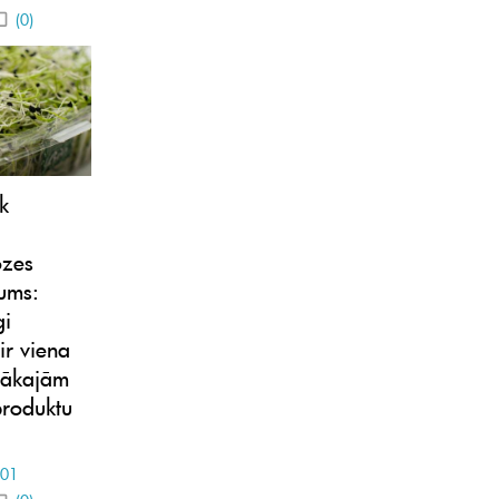
(0)
k
ozes
ums:
gi
ir viena
tākajām
produktu
-01