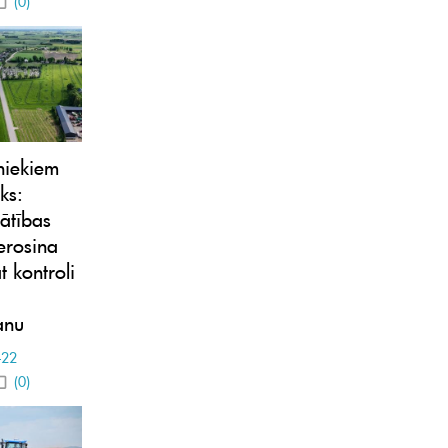
(0)
niekiem
ks:
ātības
ierosina
t kontroli
anu
-22
(0)