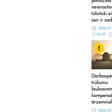
neierasti
tūkstoši e
sen ir sad
2026-07
11:54:29
Darbaspē
trūkumu
lauksaimn
kompensē
ārzemnie
2026-07