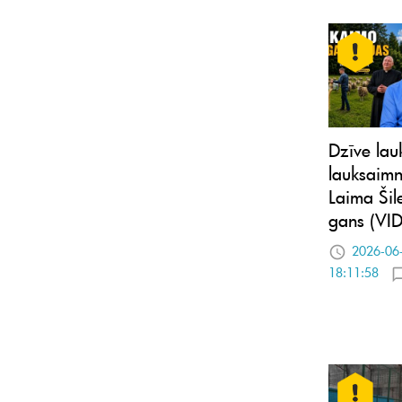
Dzīve lau
lauksaimn
Laima Šil
gans (VI
2026-06
18:11:58