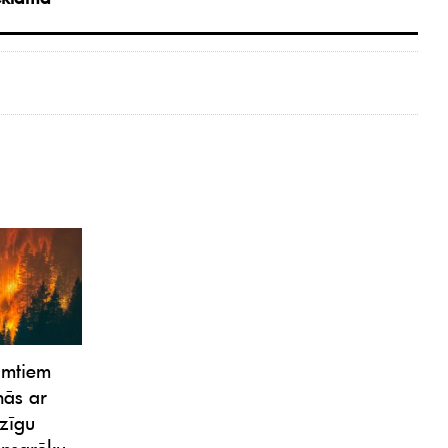
imtiem
nās ar
lzīgu
nsgrēku