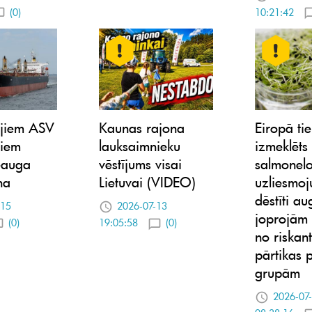
(0)
10:21:42
ajiem ASV
Kaunas rajona
Eiropā tie
iem
lauksaimnieku
izmeklēts
ieauga
vēstījums visai
salmonel
na
Lietuvai (VIDEO)
uzliesmoj
dēstīti au
-15
2026-07-13
joprojām 
(0)
19:05:58
(0)
no riskan
pārtikas 
grupām
2026-07