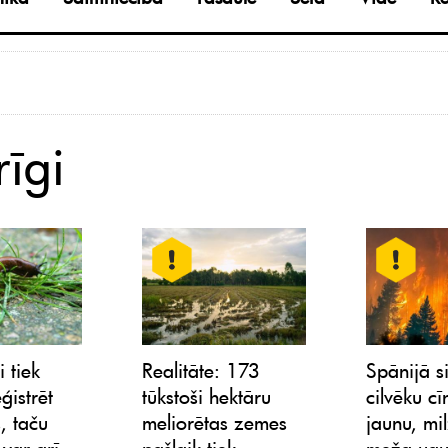
rīgi
i tiek
Realitāte: 173
Spānijā s
eģistrēt
tūkstoši hektāru
cilvēku cī
, taču
meliorētas zemes
jaunu, mi
 var arī
pašlaik tiek
meža ugu