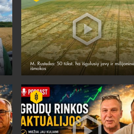
M. Rusteika: 50 tūkst. ha išgulusių javų ir milijonin
išmokos