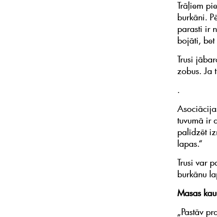
Trāļiem pi
burkāni. P
parasti ir
bojāti, bet
Trusi jābar
zobus. Ja t
.
Asociācija
tuvumā ir d
palīdzēt i
lapas.“
Trusi var 
burkānu la
Masas kau
„Pastāv pra