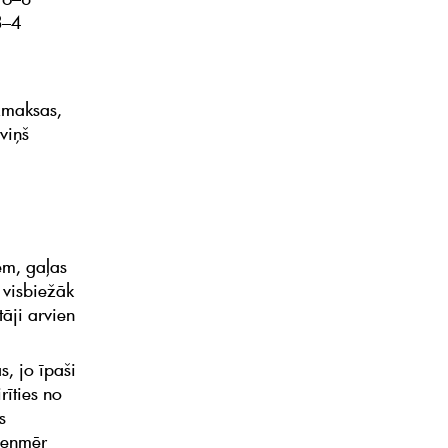
3–4
zmaksas,
viņš
iem, gaļas
 visbiežāk
tāji arvien
s, jo īpaši
rīties no
s
vienmēr