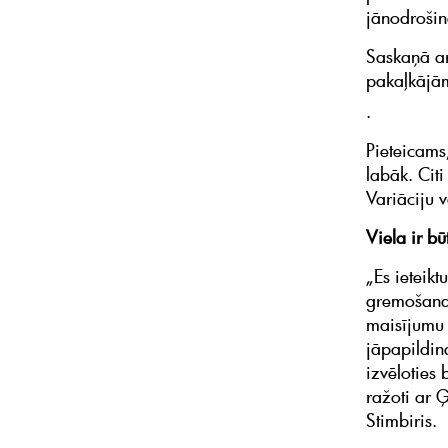
jānodrošina
Saskaņā ar
pakaļkājām
.
Pieteicams
labāk. Citi
Variāciju v
Viela ir bū
„Es ieteikt
gremošanas
maisījumu 
jāpapildin
izvēloties
ražoti ar Ģ
Stimbiris.