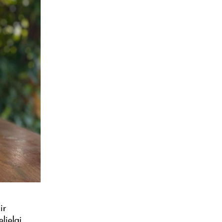
ir
lielai