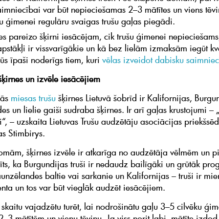
imniecībai var būt nepieciešamas 2–3 mātītes un viens tēviņ
u ģimenei regulāru svaigas trušu gaļas piegādi.
ies pareizo šķirni iesācējam, cik trušu ģimenei nepieciešams
pstākļi ir vissvarīgākie un kā bez lielām izmaksām iegūt kva
būs īpaši noderīgs tiem, kuri
vēlas izveidot
dabisku saimniec
šķirnes un izvēle iesācējiem
kās
miesas trušu
šķirnes Lietuvā šobrīd ir Kalifornijas, Burgu
s un lielie gaiši sudraba šķirnes. Ir arī gaļas krustojumi – 
, – uzskaita Lietuvas Trušu audzētāju asociācijas priekšsēdē
as Stimbirys.
omām, šķirnes izvēle ir atkarīga no audzētāja vēlmēm un p
tīts, ka Burgundijas truši ir nedaudz bailīgāki un grūtāk pr
unzēlandes baltie vai sarkanie un Kalifornijas – truši ir mi
ta un tos var būt vieglāk audzēt iesācējiem.
 skaitu vajadzētu turēt, lai nodrošinātu gaļu 3–5 cilvēku ģi
 2–3 mātītēm un vienu tēviņu. Ja viss norit labi, mātīte izdo