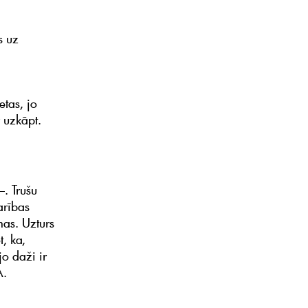
s uz
tas, jo
r uzkāpt.
–. Trušu
arības
as. Uzturs
, ka,
jo daži ir
A.