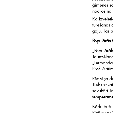
ģimenes sa
nodrošināt
Kā izvēlēt
turēšanas a
gaļu. Tas 
Populārās 
„Populārā
Jaunzēlande
„Termondai“
Prof. Artūr
Pēc viņa d
Tiek uzska
savukārt Ja
temperamen
Kādu trušu
Pietiktu ar