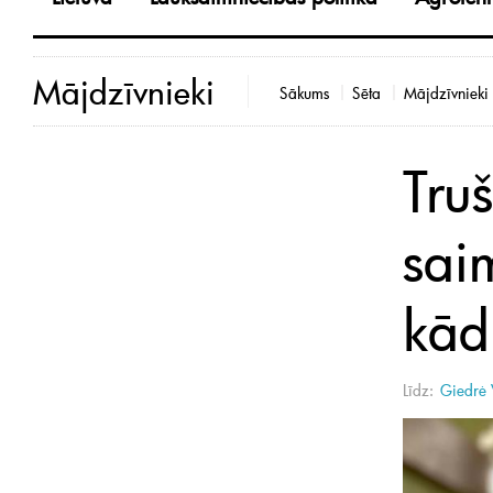
Mājdzīvnieki
Sākums
Sēta
Mājdzīvnieki
Tru
sai
kādu
Līdz:
Giedrė 