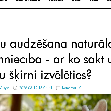
šu audzēšana naturāl
mniecībā - ar ko sākt 
 šķirni izvēlēties?
Vilkytė
2026-03-12 16:04:41
Komentāri:
0