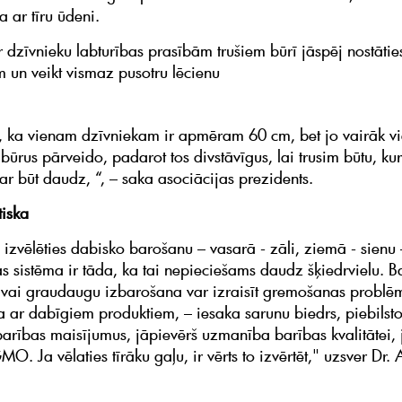
 ar tīru ūdeni.
 dzīvnieku labturības prasībām trušiem būrī jāspēj nostātie
 un veikt vismaz pusotru lēcienu
, ka vienam dzīvniekam ir apmēram 60 cm, bet jo vairāk vie
 būrus pārveido, padarot tos divstāvīgus, lai trusim būtu, ku
ar būt daudz, “, – saka asociācijas prezidents.
tiska
u izvēlēties dabisko barošanu – vasarā - zāli, ziemā - sienu 
 sistēma ir tāda, ka tai nepieciešams daudz šķiedrvielu. B
vai graudaugu izbarošana var izraisīt gremošanas problēm
a ar dabīgiem produktiem, – iesaka sarunu biedrs, piebilstot
 barības maisījumus, jāpievērš uzmanība barības kvalitātei, 
MO. Ja vēlaties tīrāku gaļu, ir vērts to izvērtēt," uzsver Dr. 