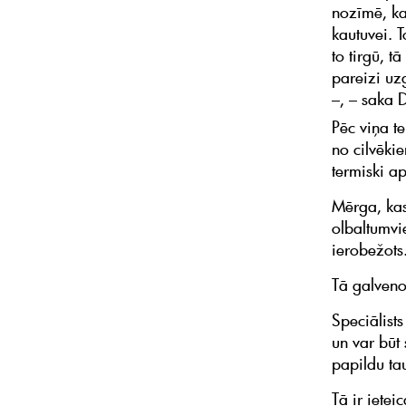
nozīmē, ka,
kautuvei. 
to tirgū, t
pareizi uz
–, – saka D
Pēc viņa t
no cilvēkie
termiski a
Mērga, kas
olbaltumvi
ierobežots
Tā galveno
Speciālists
un var būt 
papildu ta
Tā ir iete