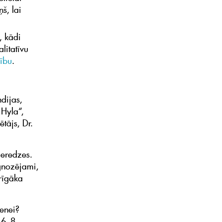
š, lai
, kādi
litatīvu
ību
.
ndijas,
„Hyla“,
tājs, Dr.
ieredzes.
ognozējami,
erīgāka
menei?
d 6–8