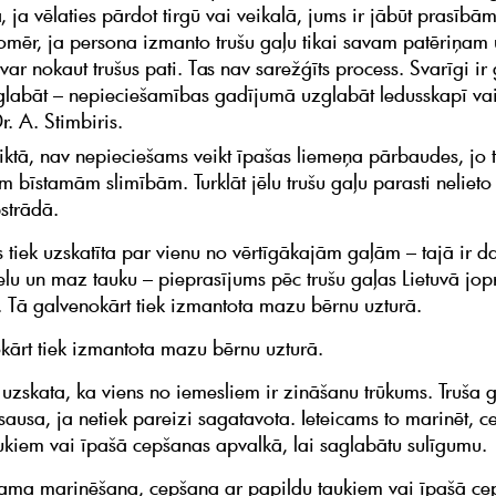
 ja vēlaties pārdot tirgū vai veikalā, jums ir jābūt prasībām
Tomēr, ja persona izmanto trušu gaļu tikai savam patēriņam 
ā var nokaut trušus pati. Tas nav sarežģīts process. Svarīgi ir
glabāt – nepieciešamības gadījumā uzglabāt ledusskapī vai
r. A. Stimbiris.
eiktā, nav nepieciešams veikt īpašas liemeņa pārbaudes, jo t
m bīstamām slimībām. Turklāt jēlu trušu gaļu parasti nelieto 
pstrādā.
 tiek uzskatīta par vienu no vērtīgākajām gaļām – tajā ir 
elu un maz tauku – pieprasījums pēc trušu gaļas Lietuvā jop
. Tā galvenokārt tiek izmantota mazu bērnu uzturā.
kārt tiek izmantota mazu bērnu uzturā.
 uzskata, ka viens no iemesliem ir zināšanu trūkums. Truša g
sausa, ja netiek pareizi sagatavota. Ieteicams to marinēt, c
ukiem vai īpašā cepšanas apvalkā, lai saglabātu sulīgumu.
icama marinēšana, cepšana ar papildu taukiem vai īpašā c