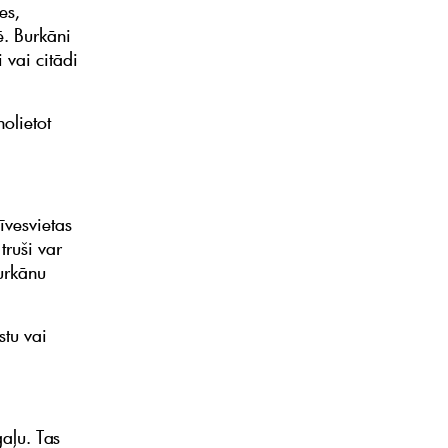
es,
ē. Burkāni
 vai citādi
olietot
īvesvietas
truši var
urkānu
stu vai
gaļu. Tas