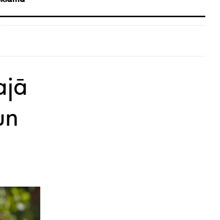
ajā
un