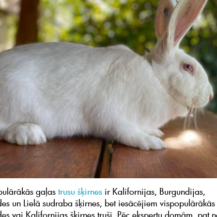
pulārākās gaļas
trusu šķirnes
ir Kalifornijas, Burgundijas,
es un Lielā sudraba šķirnes, bet iesācējiem vispopulārākās 
s vai Kalifornijas šķirnes truši. Pēc ekspertu domām, pat ne