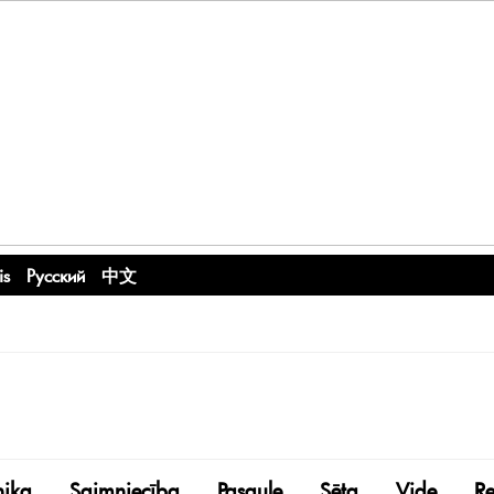
is
Русский
中文
nika
Saimniecība
Pasaule
Sēta
Vide
R