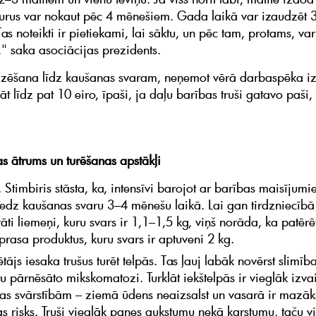
urus var nokaut pēc 4 mēnešiem. Gada laikā var izaudzēt 
as noteikti ir pietiekami, lai sāktu, un pēc tam, protams, var
," saka asociācijas prezidents.
dzēšana līdz kaušanas svaram, neņemot vērā darbaspēka i
t līdz pat 10 eiro, īpaši, ja daļu barības truši gatavo paši, 
 ātrums un turēšanas apstākļi
. Stimbiris stāsta, ka, intensīvi barojot ar barības maisījum
niedz kaušanas svaru 3–4 mēnešu laikā. Lai gan tirdzniecībā
āti liemeņi, kuru svars ir 1,1–1,5 kg, viņš norāda, ka patērē
prasa produktus, kuru svars ir aptuveni 2 kg.
tājs iesaka trušus turēt telpās. Tas ļauj labāk novērst slimība
u pārnēsāto mikskomatozi. Turklāt iekštelpās ir vieglāk izvai
as svārstībām – ziemā ūdens neaizsalst un vasarā ir mazāk
s risks. Truši vieglāk panes aukstumu nekā karstumu, taču 