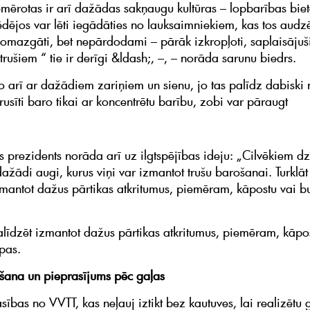
emērotas ir arī dažādas sakņaugu kultūras – lopbarības biet
ēdējos var lēti iegādāties no lauksaimniekiem, kas tos audz
 nomazgāti, bet nepārdodami – pārāk izkropļoti, saplaisājuši
 trušiem “ tie ir derīgi &ldash;, –, – norāda sarunu biedrs.
o arī ar dažādiem zariņiem un sienu, jo tas palīdz dabiski n
rusīti baro tikai ar koncentrētu barību, zobi var pāraugt
s prezidents norāda arī uz ilgtspējības ideju: „Cilvēkiem dz
ažādi augi, kurus viņi var izmantot trušu barošanai. Turklāt 
zmantot dažus pārtikas atkritumus, piemēram, kāpostu vai b
palīdzēt izmantot dažus pārtikas atkritumus, piemēram, kāpo
pas.
šana un pieprasījums pēc gaļas
sības no VVTT, kas neļauj iztikt bez kautuves, lai realizētu 