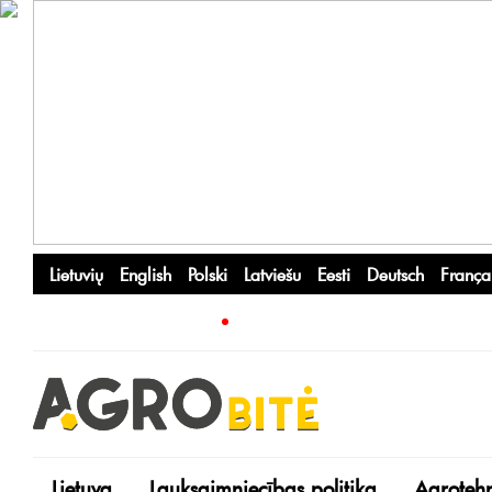
Lietuvių
English
Polski
Latviešu
Eesti
Deutsch
França
Lietuva
Lauksaimniecības politika
Agroteh