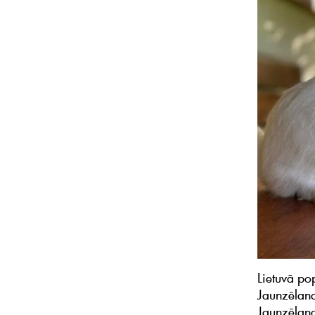
Lietuvā po
Jaunzēland
Jaunzēlande