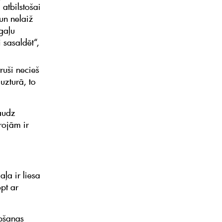
 atbilstošai
un nelaiž
 gaļu
 sasaldēt“,
ruši necieš
uzturā, to
daudz
rojām ir
aļa ir liesa
ept ar
epšanas