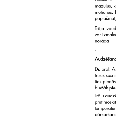
mazuļus, k
metienus. T
paplašināt
Trāļa izau
var izmaksā
norāda
.
Audzēšanas
Dr. prof. A
trusis sas
tiek piedāv
biežāk pie
Trāļu audzē
pret moskīt
temperatūr
pārkaršana