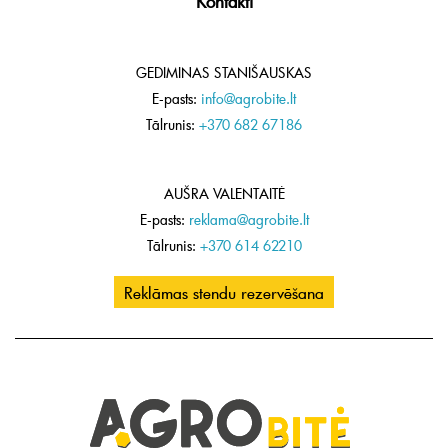
Kontakti
GEDIMINAS STANIŠAUSKAS
E-pasts:
info@agrobite.lt
Tālrunis:
+370 682 67186
AUŠRA VALENTAITĖ
E-pasts:
reklama@agrobite.lt
Tālrunis:
+370 614 62210
Reklāmas stendu rezervēšana