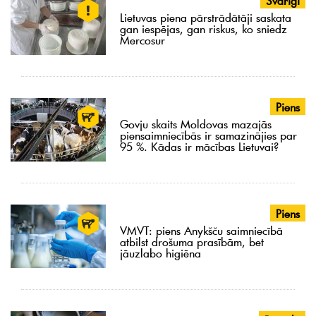
Svarīgi
Lietuvas piena pārstrādātāji saskata
gan iespējas, gan riskus, ko sniedz
Mercosur
Piens
Govju skaits Moldovas mazajās
piensaimniecībās ir samazinājies par
95 %. Kādas ir mācības Lietuvai?
Piens
VMVT: piens Anykšču saimniecībā
atbilst drošuma prasībām, bet
jāuzlabo higiēna