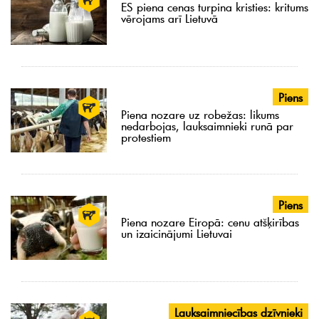
ES piena cenas turpina kristies: kritums
vērojams arī Lietuvā
Piens
Piena nozare uz robežas: likums
nedarbojas, lauksaimnieki runā par
protestiem
Piens
Piena nozare Eiropā: cenu atšķirības
un izaicinājumi Lietuvai
Lauksaimniecības dzīvnieki