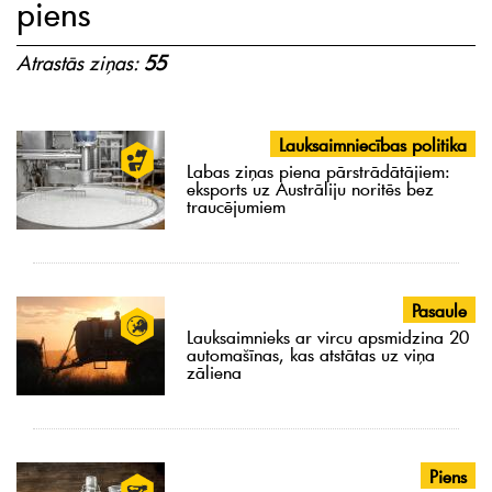
piens
Atrastās ziņas:
55
Lauksaimniecības politika
Labas ziņas piena pārstrādātājiem:
eksports uz Austrāliju noritēs bez
traucējumiem
Pasaule
Lauksaimnieks ar vircu apsmidzina 20
automašīnas, kas atstātas uz viņa
zāliena
Piens