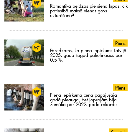
Romantika beidzas pie siena ķīpas: cik
patiesībā maksā vienas govs
uzturēšana?
Piens
Paredzams, ka piena iepirkums Latvijā
2025. gadā šogad palielināsies par
0,5 %.
Piens
Piena iepirkuma cena pagājušajā
gadā pieauga, bet joprojām bija
zemāka par 2022. gada rekordu