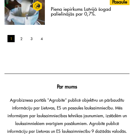
Pasaule
Piena iepirkums Latvijā šogad
palielinājās par 0,7%.
1
2
3
4
Par mums
Agrobiznesa portāls "Agrobitė" publicē objektīvu un pārbaudītu
informāciju par Lietuvas, ES un pasaules lauksaimniecību. Mēs
informējam par lauksaimniecības tehnikas jaunumiem, izstādēm un
lauksaimniekiem svarīgiem pasākumiem. Agrobitė publicē
informāciju par Lietuvas un ES lauksaimniecību 9 dažādās valodās.