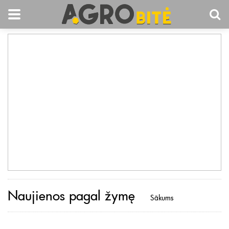
Naujienos pagal žymę
Sākums