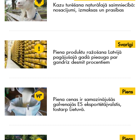
Kazu turēšana naturālajā saimniecībā:
nosacījumi, izmaksas un prasības
Svarīgi
Piena produktu ražošana Latvijā
pagājušajā gadā pieauga par
gandrīz desmit procentiem
Piens
Piena cenas ir samazinājušās
galvenajās ES eksportētājvalstīs,
tostarp Lietuvā.
Piens