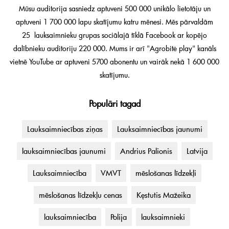
Mūsu auditorija sasniedz aptuveni 500 000 unikālo lietotāju un
aptuveni 1 700 000 lapu skatījumu katru mēnesi. Mēs pārvaldām
25 lauksaimnieku grupas sociālajā tīklā Facebook ar kopējo
dalībnieku auditoriju 220 000. Mums ir arī "Agrobitė play" kanāls
vietnē YouTube ar aptuveni 5700 abonentu un vairāk nekā 1 600 000
skatījumu.
Populāri tagad
Lauksaimniecības ziņas
Lauksaimniecības jaunumi
lauksaimniecības jaunumi
Andrius Palionis
Latvija
Lauksaimniecība
VMVT
mēslošanas līdzekļi
mēslošanas līdzekļu cenas
Kęstutis Mažeika
lauksaimniecība
Polija
lauksaimnieki