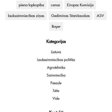
piena lopkopība
cenas
Eiropas Komisija
lauksaimniecības ziņas
Gediminas Stanišauskas
ASV
Bayer
Kategorijas
Lietuva
Lauksaimniecības politika
Agrotehnika
Saimniecība
Pasaule
Sēta
Vide