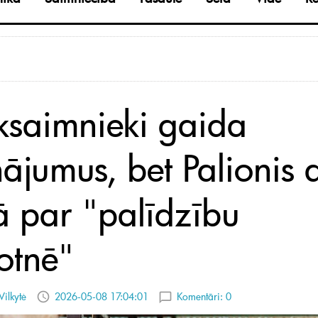
ksaimnieki gaida
nājumus, bet Palionis 
ā par "palīdzību
otnē"
Vilkytė
2026-05-08 17:04:01
Komentāri:
0