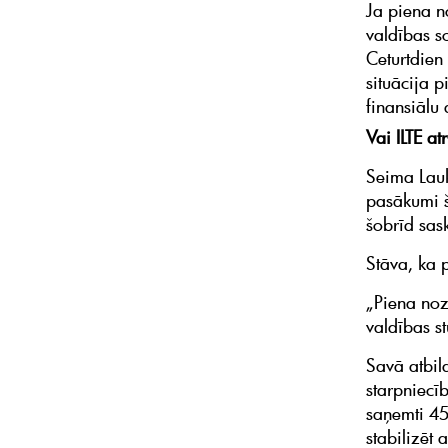
Ja piena n
valdības s
Ceturtdien
situācija 
finansiālu
Vai ILTE a
Seima Lauk
pasākumi šo
šobrīd sas
Stāva, ka 
„Piena noza
valdības s
Savā atbil
starpniecīb
saņemti 45
stabilizēt