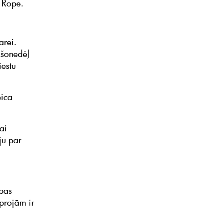
a Rope.
arei.
 šonedēļ
iestu
eica
ai
āju par
ības
projām ir