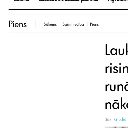
Piens
Sākums
Saimniecība
Piens
Lau
risi
run
nāk
Līdz:
Giedrė 