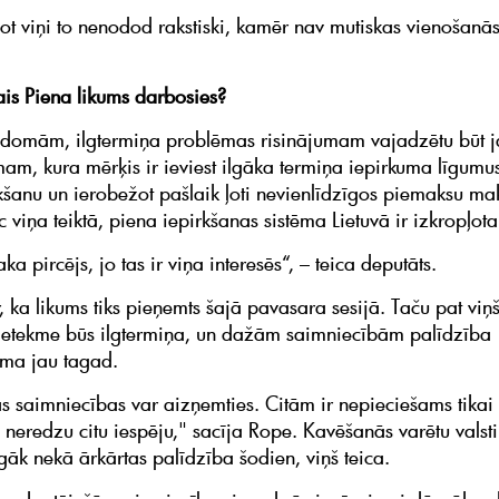
t viņi to nenodod rakstiski, kamēr nav mutiskas vienošanās“
ais Piena likums darbosies?
 domām, ilgtermiņa problēmas risinājumam vajadzētu būt 
mam, kura mērķis ir ieviest ilgāka termiņa iepirkuma līgumu
kšanu un ierobežot pašlaik ļoti nevienlīdzīgos piemaksu m
c viņa teiktā, piena iepirkšanas sistēma Lietuvā ir izkropļota
a pircējs, jo tas ir viņa interesēs“, – teica deputāts.
er, ka likums tiks pieņemts šajā pavasara sesijā. Taču pat viņš
ietekme būs ilgtermiņa, un dažām saimniecībām palīdzība
ma jau tagad.
as saimniecības var aizņemties. Citām ir nepieciešams tikai 
s neredzu citu iespēju," sacīja Rope. Kavēšanās varētu valst
āk nekā ārkārtas palīdzība šodien, viņš teica.