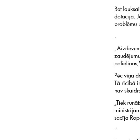
Bet lauksa
dotācija. 
problēmu u
.
„Aizdevums
zaudējumus
palielinās,
Pēc viņa d
Tā rīcībā i
nav skaidr
„Tiek runāt
ministrijām
sacīja Rop
"