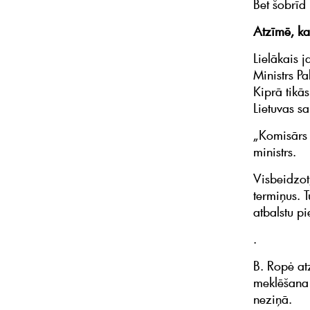
Bet šobrīd 
Atzīmē, ka
Lielākais j
Ministrs P
Kiprā tikā
Lietuvas sa
„Komisārs a
ministrs.
Visbeidzot
termiņus. T
atbalstu p
.
B. Ropė atz
meklēšana 
neziņā.