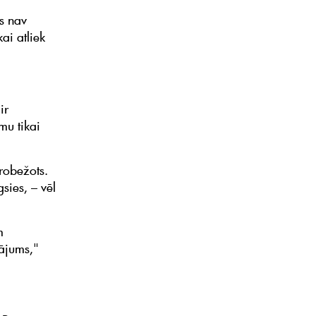
s nav
ai atliek
ir
mu tikai
robežots.
gsies, – vēl
m
nājums,"