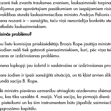
ozarē tiek zvanīts trauksmes zvaniem, lauksaimnieki turpina
olījumus par apsvērtajiem pasākumiem un iespējamiem ris
 valdības stundā lauksaimniecības ministrs Andrjus Palionis 
piena nozarē ir – sarežģīta, taču viņš nenorādīja konkrētu s
 atbalstu lauksaimniekiem.
trisinās problēmu?
u lietu komisijas priekšsēdētājs Broņis Rope jautāja minist
dien reāli tiek gatavoti piensaimniekiem, kuri, pēc viņa tei
karas ar izdzīvošanas problēmu.
piena lopkopji jau šobrīd ir saskārušies ar izdzīvošanas pr
re šodien ir īpaši sarežģītā situācijā, un tā kļūst arvien slik
tundā sacīja B. Rope.
dē ministrs pievērsa uzmanību atviegloto aizdevumu shēmai 
u, kas tika uzsākta 4. maijā. Viņš sacīja, ka pirmajā dienā 
 pieteikumi un ka šim instrumentam būtu jāpalīdz saimnie
 apgrozāmo kapitālu.