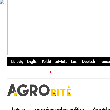
Lietuvių
English
Polski
Latviešu
Eesti
Deutsch
França
Lietuva
Lauksaimniecības politika
Agroteh