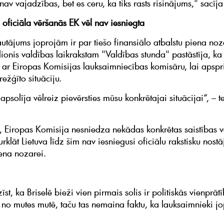
nav vajadzības, bet es ceru, ka tiks rasts risinājums," sacīj
 oficiāla vēršanās EK vēl nav iesniegta
autājums joprojām ir par tiešo finansiālo atbalstu piena noz
alionis valdības laikrakstam "Valdības stunda" pastāstīja, ka
s ar Eiropas Komisijas lauksaimniecības komisāru, lai apspr
režģīto situāciju.
psolīja vēlreiz pievērsties mūsu konkrētajai situācijai“, – t
, Eiropas Komisija nesniedza nekādas konkrētas saistības v
urklāt Lietuva līdz šim nav iesniegusi oficiālu rakstisku nost
iena nozarei.
īst, ka Briselē bieži vien pirmais solis ir politiskās vienprāt
no mutes mutē, taču tas nemaina faktu, ka lauksaimnieki jo