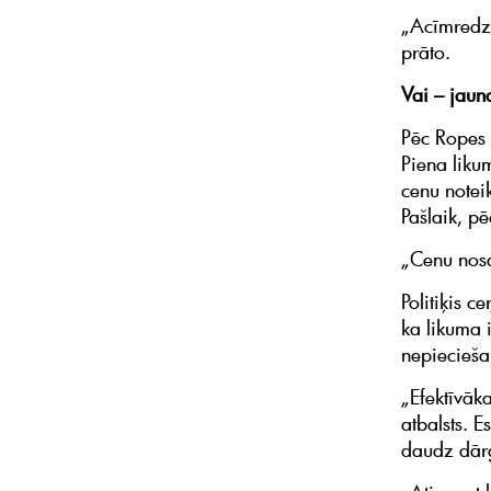
„Acīmredzo
prāto.
Vai – jaun
Pēc Ropes
Piena liku
cenu notei
Pašlaik, pē
„Cenu nosak
Politiķis c
ka likuma 
nepiecieša
„Efektīvāk
atbalsts. E
daudz dārg