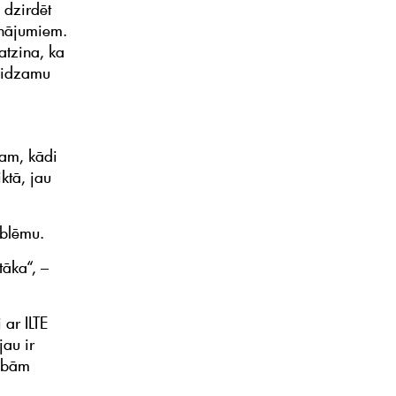
 dzirdēt
inājumiem.
atzina, ka
teidzamu
ram, kādi
ktā, jau
oblēmu.
tāka“, –
ar ILTE
jau ir
cībām