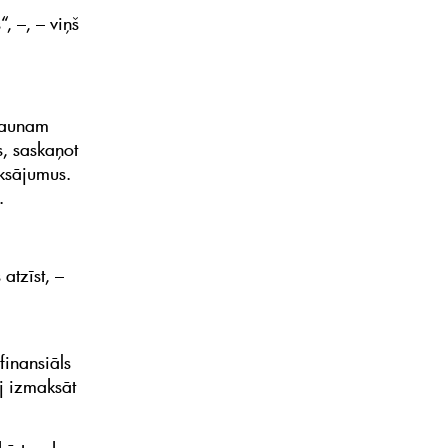
, –, – viņš
jaunam
s, saskaņot
aksājumus.
.
 atzīst, –
finansiāls
ij izmaksāt