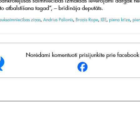
bankrotējušās saimniecības izmaksās ievērojami dārgāk nek
to atbalstīšana tagad“, – brīdināja deputāts.
auksaimniecības ziņas
,
Andrius Palionis
,
Broņis Rope
,
ILTE
,
piena krīze
,
pie
Norėdami komentuoti prisijunkite prie facebook