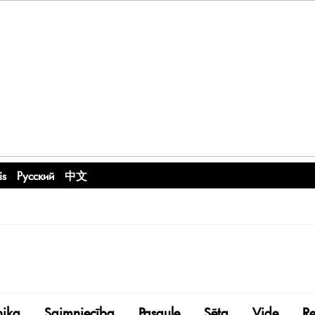
is
Русский
中文
nika
Saimniecība
Pasaule
Sēta
Vide
R