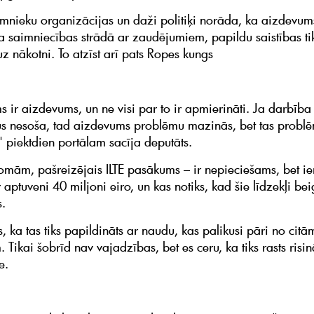
imnieku organizācijas un daži politiķi norāda, ka aizdevum
Ja saimniecības strādā ar zaudējumiem, papildu saistības tik
z nākotni. To atzīst arī pats Ropes kungs
 ir aizdevums, un ne visi par to ir apmierināti. Ja darbība 
 nesoša, tad aizdevums problēmu mazinās, bet tas problē
" piektdien portālam sacīja deputāts.
omām, pašreizējais ILTE pasākums – ir nepieciešams, bet ie
r aptuveni 40 miljoni eiro, un kas notiks, kad šie līdzekļi bei
s.
s, ka tas tiks papildināts ar naudu, kas palikusi pāri no citā
. Tikai šobrīd nav vajadzības, bet es ceru, ka tiks rasts risi
e.