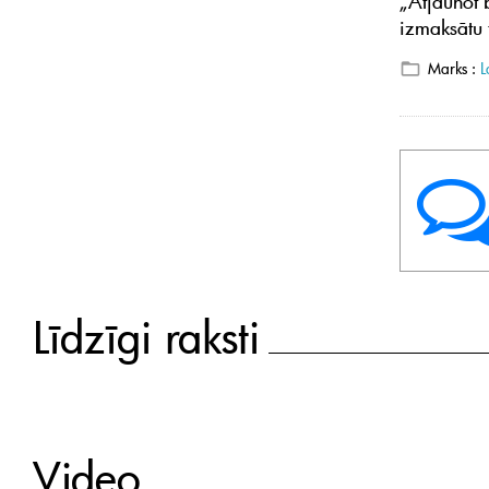
„Atjaunot 
izmaksātu 
Marks :
L
Līdzīgi raksti
Video