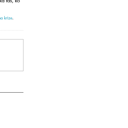
ā tas, ko
na krīze
.