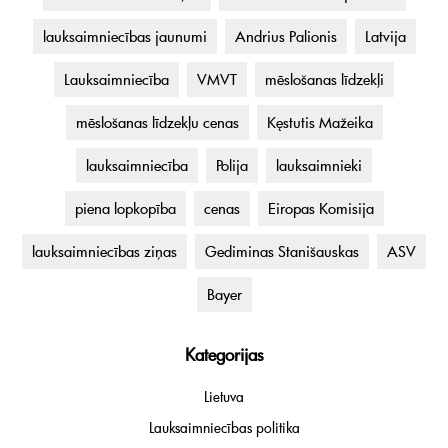
lauksaimniecības jaunumi
Andrius Palionis
Latvija
Lauksaimniecība
VMVT
mēslošanas līdzekļi
mēslošanas līdzekļu cenas
Kęstutis Mažeika
lauksaimniecība
Polija
lauksaimnieki
piena lopkopība
cenas
Eiropas Komisija
lauksaimniecības ziņas
Gediminas Stanišauskas
ASV
Bayer
Kategorijas
Lietuva
Lauksaimniecības politika