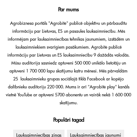
Par mums
Agrobiznesa portāls "Agrobitė" publicē objektīvu un pārbaudītu
informāciju par Lietuvas, ES un pasaules lauksaimniecību. Mēs
informējam par lauksaimniecības tehnikas jaunumiem, izstādēm un
lauksaimniekiem svarīgiem pasākumiem. Agrobitė publicē
informāciju par Lietuvas un ES lauksaimniecību 9 dažādās valodās.
Mūsu auditorija sasniedz aptuveni 500 000 unikālo lietotāju un
aptuveni 1 700 000 lapu skatījumu katru mēnesi. Mēs pārvaldām
25 lauksaimnieku grupas sociālajā tīklā Facebook ar kopējo
dalībnieku auditoriju 220 000. Mums ir arī "Agrobitė play" kanāls
vietnē YouTube ar aptuveni 5700 abonentu un vairāk nekā 1 600 000
skatījumu.
Populāri tagad
Lauksaimniecības ziņas
Lauksaimniecības jaunumi