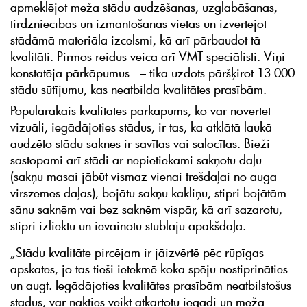
apmeklējot meža stādu audzēšanas, uzglabāšanas,
tirdzniecības un izmantošanas vietas un izvērtējot
stādāmā materiāla izcelsmi, kā arī pārbaudot tā
kvalitāti. Pirmos reidus veica arī VMT speciālisti. Viņi
konstatēja pārkāpumus – tika uzdots pāršķirot 13 000
stādu sūtījumu, kas neatbilda kvalitātes prasībām.
Populārākais kvalitātes pārkāpums, ko var novērtēt
vizuāli, iegādājoties stādus, ir tas, ka atklātā laukā
audzēto stādu saknes ir savītas vai salocītas. Bieži
sastopami arī stādi ar nepietiekami sakņotu daļu
(sakņu masai jābūt vismaz vienai trešdaļai no auga
virszemes daļas), bojātu sakņu kakliņu, stipri bojātām
sānu saknēm vai bez saknēm vispār, kā arī sazarotu,
stipri izliektu un ievainotu stublāju apakšdaļā.
„Stādu kvalitāte pircējam ir jāizvērtē pēc rūpīgas
apskates, jo tas tieši ietekmē koka spēju nostiprināties
un augt. Iegādājoties kvalitātes prasībām neatbilstošus
stādus, var nākties veikt atkārtotu iegādi un meža