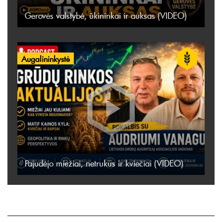
Gerovės valstybė, ūkininkai ir auksas (VIDEO)
Augalininkystė
Pajudėjo miežiai, netrukus ir kviečiai (VIDEO)