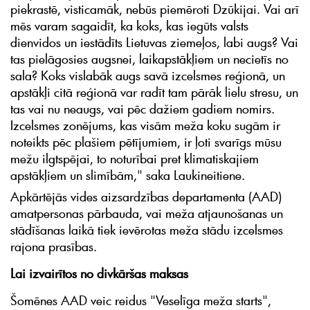
piekrastē, visticamāk, nebūs piemēroti Dzūkijai. Vai arī
mēs varam sagaidīt, ka koks, kas iegūts valsts
dienvidos un iestādīts Lietuvas ziemeļos, labi augs? Vai
tas pielāgosies augsnei, laikapstākļiem un necietīs no
sala? Koks vislabāk augs savā izcelsmes reģionā, un
apstākļi citā reģionā var radīt tam pārāk lielu stresu, un
tas vai nu neaugs, vai pēc dažiem gadiem nomirs.
Izcelsmes zonējums, kas visām meža koku sugām ir
noteikts pēc plašiem pētījumiem, ir ļoti svarīgs mūsu
mežu ilgtspējai, to noturībai pret klimatiskajiem
apstākļiem un slimībām," saka Laukineitiene.
Apkārtējās vides aizsardzības departamenta (AAD)
amatpersonas pārbauda, vai meža atjaunošanas un
stādīšanas laikā tiek ievērotas meža stādu izcelsmes
rajona prasības.
Lai izvairītos no divkāršas maksas
Šomēnes AAD veic reidus "Veselīga meža starts",