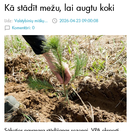
Kā stādīt mežu, lai augtu koki
Līdz:
Valstybinių miškų...
2026-04-23 09:00:08
Komentāri:
0
Sākoties pavasara stādīšanas sezonai, VPA eksperti