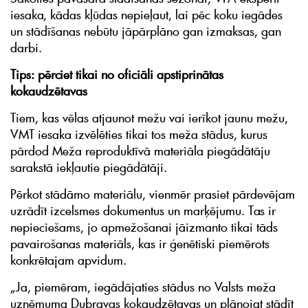
iesaka, kādas kļūdas nepieļaut, lai pēc koku iegādes
un stādīšanas nebūtu jāpārplāno gan izmaksas, gan
darbi.
Tips: pērciet tikai no oficiāli apstiprinātas
kokaudzētavas
Tiem, kas vēlas atjaunot mežu vai ierīkot jaunu mežu,
VMT iesaka izvēlēties tikai tos meža stādus, kurus
pārdod Meža reproduktīvā materiāla piegādātāju
sarakstā iekļautie piegādātāji.
Pērkot stādāmo materiālu, vienmēr prasiet pārdevējam
uzrādīt izcelsmes dokumentus un marķējumu. Tas ir
nepieciešams, jo apmežošanai jāizmanto tikai tāds
pavairošanas materiāls, kas ir ģenētiski piemērots
konkrētajam apvidum.
„Ja, piemēram, iegādājaties stādus no Valsts meža
uzņēmuma Dubravas kokaudzētavas un plānojat stādīt