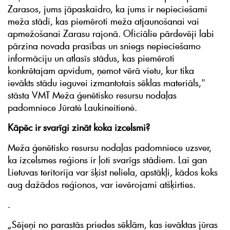
Zarasos, jums jāpaskaidro, ka jums ir nepieciešami
meža stādi, kas piemēroti meža atjaunošanai vai
apmežošanai Zarasu rajonā. Oficiālie pārdevēji labi
pārzina novada prasības un sniegs nepieciešamo
informāciju un atlasīs stādus, kas piemēroti
konkrētajam apvidum, ņemot vērā vietu, kur tika
ievākts stādu ieguvei izmantotais sēklas materiāls,"
stāsta VMT Meža ģenētisko resursu nodaļas
padomniece Jūratė Laukineitienė.
Kāpēc ir svarīgi zināt koka izcelsmi?
Meža ģenētisko resursu nodaļas padomniece uzsver,
ka izcelsmes reģions ir ļoti svarīgs stādiem. Lai gan
Lietuvas teritorija var šķist neliela, apstākļi, kādos koks
aug dažādos reģionos, var ievērojami atšķirties.
.
„Sējeņi no parastās priedes sēklām, kas ievāktas jūras