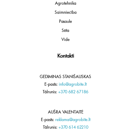
Agrotehnika
Saimniecība
Pasaule
Sēta
Vide
Kontakti
GEDIMINAS STANIŠAUSKAS
E-pasts:
info@agrobite.lt
Tālrunis:
+370 682 67186
AUŠRA VALENTAITĖ
E-pasts:
reklama@agrobite.lt
Tālrunis:
+370 614 62210