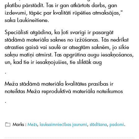
platību pārstādīt. Tas ir gan atkārtots darbs, gan
izdevumi, tāpēc par kvalitāti rūpēties atmaksājas,"
saka Laukineitiene.
Speciālisti atgādina, ka ļoti svarīgi ir pasargāt
stādāmā materiāla saknes no izžūšanas. Tās nedrīkst
atrasties gaisā vai saulē ar atsegtām saknēm, jo sīkie
sakņu matiņi atmirst. Tas apgrūtina augu iesakņošanos,
un, kad tie ir iesakņojušies, tie sliktāk aug
.
Meža stādāmā materiāla kvalitātes prasības ir
noteiktas Meža reproduktīvā materiāla noteikumos
.
Marks :
Mežs
,
lauksaimniecības jaunumi
,
stādīšana
,
padomi
.