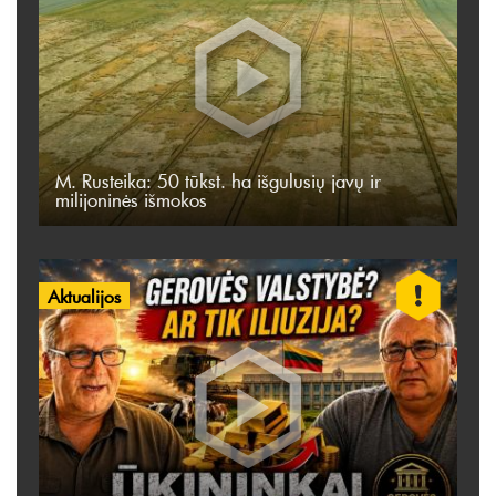
M. Rusteika: 50 tūkst. ha išgulusių javų ir
milijoninės išmokos
Aktualijos