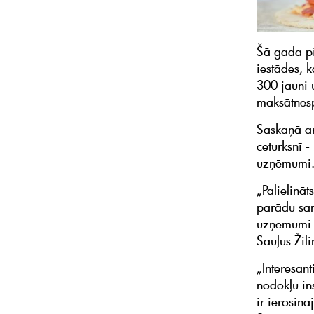
Šā gada pi
iestādes, 
300 jauni 
maksātnesp
Saskaņā ar
ceturksnī -
uzņēmumi
„Palielinā
parādu sam
uzņēmumi a
Sauļus Žili
„Interesant
nodokļu in
ir ierosin