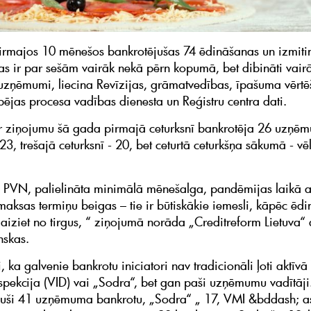
rmajos 10 mēnešos bankrotējušas 74 ēdināšanas un izmiti
kas ir par sešām vairāk nekā pērn kopumā, bet dibināti vair
uzņēmumi, liecina Revīzijas, grāmatvedības, īpašuma vērt
ējas procesa vadības dienesta un Reģistru centra dati.
 ziņojumu šā gada pirmajā ceturksnī bankrotēja 26 uzņēm
 23, trešajā ceturksnī - 20, bet ceturtā ceturkšņa sākumā - vē
.
ts PVN, palielināta minimālā mēnešalga, pandēmijas laikā at
aksas termiņu beigas – tie ir būtiskākie iemesli, kāpēc ēd
iziet no tirgus, “ ziņojumā norāda „Creditreform Lietuva“ 
nskas.
i, ka galvenie bankrotu iniciatori nav tradicionāli ļoti aktīvā 
spekcija (VID) vai „Sodra“, bet gan paši uzņēmumu vadītāji. 
ājuši 41 uzņēmuma bankrotu, „Sodra“ „ 17, VMI &bddash; a