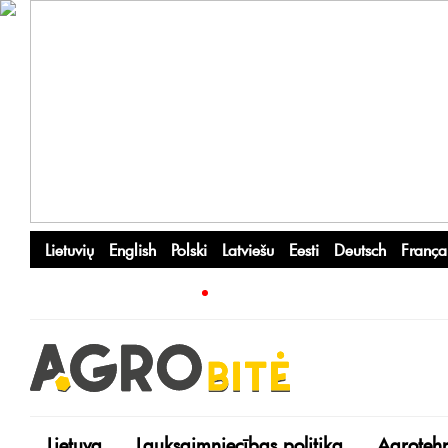
Lietuvių
English
Polski
Latviešu
Eesti
Deutsch
França
Lietuva
Lauksaimniecības politika
Agroteh