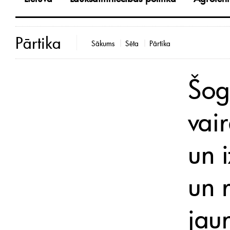
Pārtika
Sākums
Sēta
Pārtika
Šog
vai
un 
un 
jaun