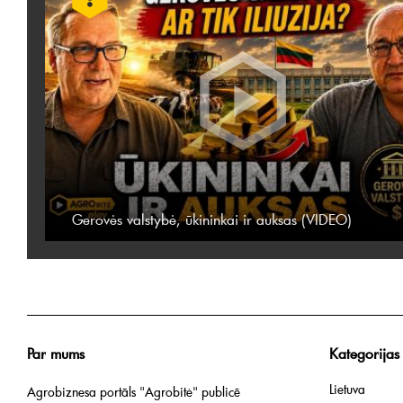
Gerovės valstybė, ūkininkai ir auksas (VIDEO)
Par mums
Kategorijas
Lietuva
Agrobiznesa portāls "Agrobitė" publicē