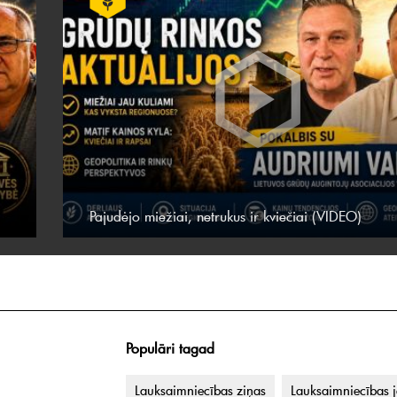
Pajudėjo miežiai, netrukus ir kviečiai (VIDEO)
Populāri tagad
Lauksaimniecības ziņas
Lauksaimniecības 