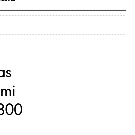
as
umi
 300