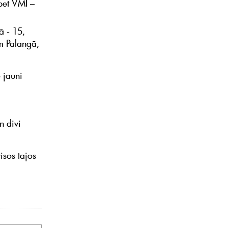
 bet VMI –
ā - 15,
m Palangā,
5 jauni
n divi
sos tajos