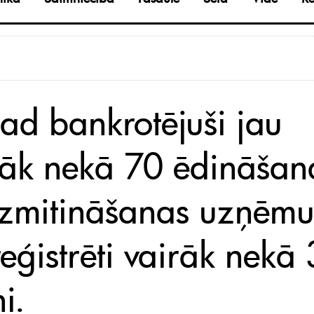
ad bankrotējuši jau
rāk nekā 70 ēdināšan
izmitināšanas uzņēm
reģistrēti vairāk nekā
i.