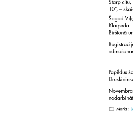
Starp citu,
10“, – skai
Šogad Viļņ
Klaipēdā -
Birštonā un
Registrācij
ēdināšanas
.
Papildus š
Druskinink
Novembra s
nodarbināt
Marks :
L