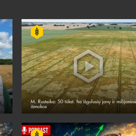
M. Rusteika: 50 tūkst. ha išgulusių javų ir milijonin
išmokos