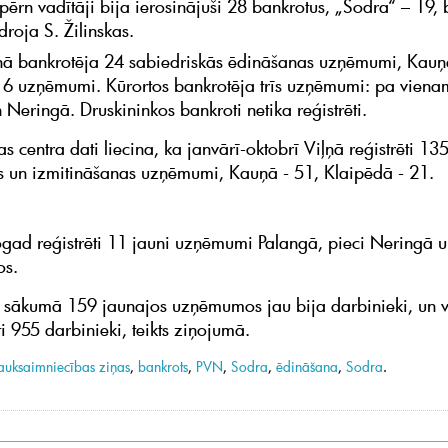
 pērn vadītāji bija ierosinājuši 28 bankrotus, „Sodra“ – 19,
droja S. Žilinskas.
ā bankrotēja 24 sabiedriskās ēdināšanas uzņēmumi, Kauņ
 6 uzņēmumi. Kūrortos bankrotēja trīs uzņēmumi: pa viena
 Neringā. Druskininkos bankroti netika reģistrēti.
as centra dati liecina, ka janvārī-oktobrī Viļņā reģistrēti 13
 un izmitināšanas uzņēmumi, Kauņā - 51, Klaipēdā - 21.
ogad reģistrēti 11 jauni uzņēmumi Palangā, pieci Neringā u
os.
ākumā 159 jaunajos uzņēmumos jau bija darbinieki, un vi
i 955 darbinieki, teikts ziņojumā.
auksaimniecības ziņas
,
bankrots
,
PVN
,
Sodra
,
ēdināšana
,
Sodra
.