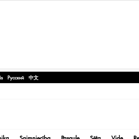
is
Русский
中文
nika
Saimniecība
Pasaule
Sēta
Vide
R