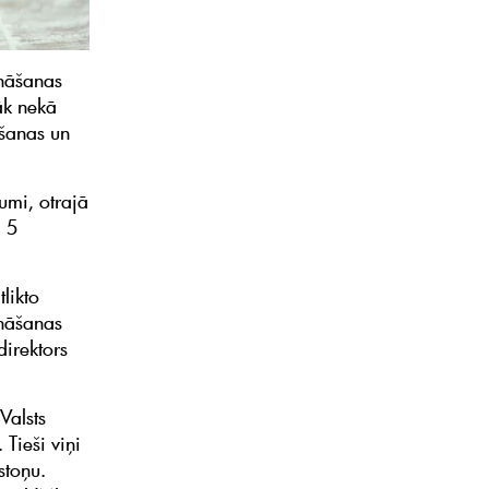
nāšanas
āk nekā
ēšanas un
umi, otrajā
l 5
likto
ināšanas
direktors
Valsts
Tieši viņi
stoņu.