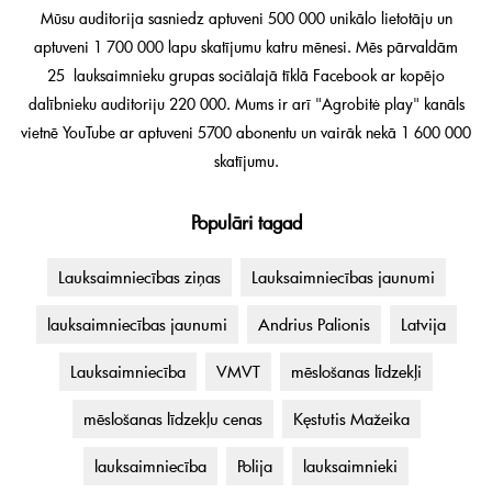
Mūsu auditorija sasniedz aptuveni 500 000 unikālo lietotāju un
aptuveni 1 700 000 lapu skatījumu katru mēnesi. Mēs pārvaldām
25 lauksaimnieku grupas sociālajā tīklā Facebook ar kopējo
dalībnieku auditoriju 220 000. Mums ir arī "Agrobitė play" kanāls
vietnē YouTube ar aptuveni 5700 abonentu un vairāk nekā 1 600 000
skatījumu.
Populāri tagad
Lauksaimniecības ziņas
Lauksaimniecības jaunumi
lauksaimniecības jaunumi
Andrius Palionis
Latvija
Lauksaimniecība
VMVT
mēslošanas līdzekļi
mēslošanas līdzekļu cenas
Kęstutis Mažeika
lauksaimniecība
Polija
lauksaimnieki