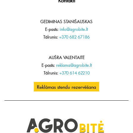
Kontakti
GEDIMINAS STANIŠAUSKAS
E-pasts:
info@agrobite.lt
Tālrunis:
+370 682 67186
AUŠRA VALENTAITĖ
E-pasts:
reklama@agrobite.lt
Tālrunis:
+370 614 62210
Reklāmas stendu rezervēšana