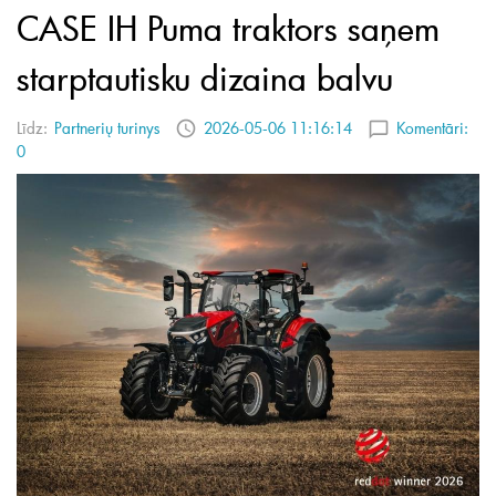
CASE IH Puma traktors saņem
starptautisku dizaina balvu
Līdz:
Partnerių turinys
2026-05-06 11:16:14
Komentāri:
0