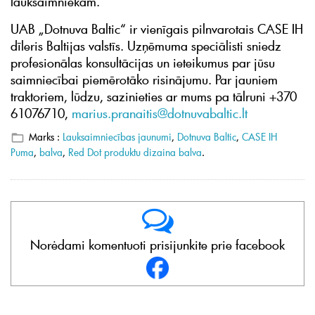
lauksaimniekam.
UAB „Dotnuva Baltic“ ir vienīgais pilnvarotais CASE IH
dīleris Baltijas valstīs. Uzņēmuma speciālisti sniedz
profesionālas konsultācijas un ieteikumus par jūsu
saimniecībai piemērotāko risinājumu. Par jauniem
traktoriem, lūdzu, sazinieties ar mums pa tālruni +370
61076710,
marius.pranaitis@dotnuvabaltic.lt
Marks :
Lauksaimniecības jaunumi
,
Dotnuva Baltic
,
CASE IH
Puma
,
balva
,
Red Dot produktu dizaina balva
.
Norėdami komentuoti prisijunkite prie facebook