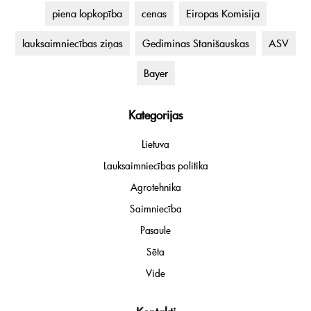
piena lopkopība
cenas
Eiropas Komisija
lauksaimniecības ziņas
Gediminas Stanišauskas
ASV
Bayer
Kategorijas
Lietuva
Lauksaimniecības politika
Agrotehnika
Saimniecība
Pasaule
Sēta
Vide