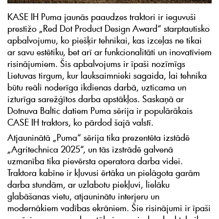
KASE IH Puma jaunās paaudzes traktori ir ieguvuši
prestižo „Red Dot Product Design Award“ starptautisko
apbalvojumu, ko piešķir tehnikai, kas izceļas ne tikai
ar savu estētiku, bet arī ar funkcionalitāti un inovatīviem
risinājumiem. Šis apbalvojums ir īpaši nozīmīgs
Lietuvas tirgum, kur lauksaimnieki sagaida, lai tehnika
būtu reāli noderīga ikdienas darbā, uzticama un
izturīga sarežģītos darba apstākļos. Saskaņā ar
Dotnuva Baltic datiem Puma sērija ir populārākais
CASE IH traktors, ko pārdod šajā valstī.
Atjauninātā „Puma“ sērija tika prezentēta izstādē
„Agritechnica 2025“, un tās izstrādē galvenā
uzmanība tika pievērsta operatora darba videi.
Traktora kabīne ir kļuvusi ērtāka un pielāgota garām
darba stundām, ar uzlabotu piekļuvi, lielāku
glabāšanas vietu, atjauninātu interjeru un
modernākiem vadības ekrāniem. Šie risinājumi ir īpaši