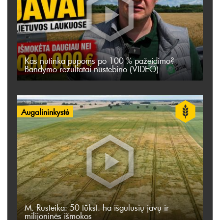
Kas nutinka pupoms po 100 % pažeidimo?
Bandymo rezultatai nustebino (VIDEO)
Augalininkystė
M. Rusteika: 50 tūkst. ha išgulusių javų ir
milijoninės išmokos