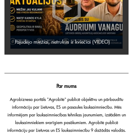
Pajudėjo miežiai, netrukus ir kviečiai (VIDEO)
Par mums
Agrobiznesa portāls "Agrobitė" publicē objektīvu un pārbaudītu
informāciju par Lietuvas, ES un pasaules lauksaimniecību. Mēs
informējam par lauksaimniecības tehnikas jaunumiem, izstādēm un
lauksaimniekiem svarīgiem pasākumiem. Agrobitė publicē
informāciju par Lietuvas un ES lauksaimniecību 9 dažādās valodās.