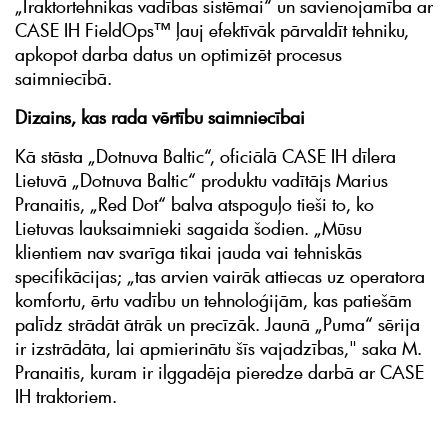
„Traktortehnikas vadības sistēmai“ un savienojamība ar
CASE IH FieldOps™ ļauj efektīvāk pārvaldīt tehniku,
apkopot darba datus un optimizēt procesus
saimniecībā.
Dizains, kas rada vērtību saimniecībai
Kā stāsta „Dotnuva Baltic“, oficiālā CASE IH dīlera
Lietuvā „Dotnuva Baltic“ produktu vadītājs Marius
Pranaitis, „Red Dot“ balva atspoguļo tieši to, ko
Lietuvas lauksaimnieki sagaida šodien. „Mūsu
klientiem nav svarīga tikai jauda vai tehniskās
specifikācijas; „tas arvien vairāk attiecas uz operatora
komfortu, ērtu vadību un tehnoloģijām, kas patiešām
palīdz strādāt ātrāk un precīzāk. Jaunā „Puma“ sērija
ir izstrādāta, lai apmierinātu šīs vajadzības," saka M.
Pranaitis, kuram ir ilggadēja pieredze darbā ar CASE
IH traktoriem.