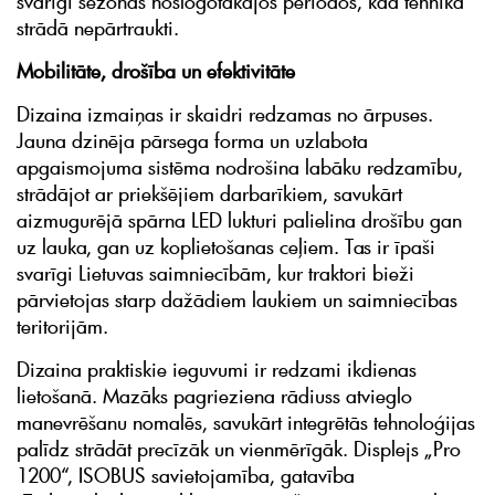
svarīgi sezonas noslogotākajos periodos, kad tehnika
strādā nepārtraukti.
Mobilitāte, drošība un efektivitāte
Dizaina izmaiņas ir skaidri redzamas no ārpuses.
Jauna dzinēja pārsega forma un uzlabota
apgaismojuma sistēma nodrošina labāku redzamību,
strādājot ar priekšējiem darbarīkiem, savukārt
aizmugurējā spārna LED lukturi palielina drošību gan
uz lauka, gan uz koplietošanas ceļiem. Tas ir īpaši
svarīgi Lietuvas saimniecībām, kur traktori bieži
pārvietojas starp dažādiem laukiem un saimniecības
teritorijām.
Dizaina praktiskie ieguvumi ir redzami ikdienas
lietošanā. Mazāks pagrieziena rādiuss atvieglo
manevrēšanu nomalēs, savukārt integrētās tehnoloģijas
palīdz strādāt precīzāk un vienmērīgāk. Displejs „Pro
1200“, ISOBUS savietojamība, gatavība