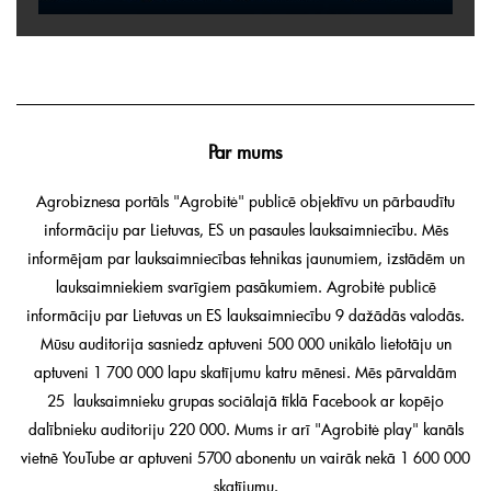
Par mums
Agrobiznesa portāls "Agrobitė" publicē objektīvu un pārbaudītu
informāciju par Lietuvas, ES un pasaules lauksaimniecību. Mēs
informējam par lauksaimniecības tehnikas jaunumiem, izstādēm un
lauksaimniekiem svarīgiem pasākumiem. Agrobitė publicē
informāciju par Lietuvas un ES lauksaimniecību 9 dažādās valodās.
Mūsu auditorija sasniedz aptuveni 500 000 unikālo lietotāju un
aptuveni 1 700 000 lapu skatījumu katru mēnesi. Mēs pārvaldām
25 lauksaimnieku grupas sociālajā tīklā Facebook ar kopējo
dalībnieku auditoriju 220 000. Mums ir arī "Agrobitė play" kanāls
vietnē YouTube ar aptuveni 5700 abonentu un vairāk nekā 1 600 000
skatījumu.