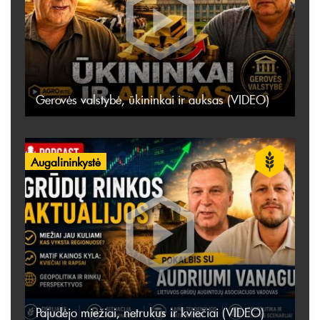
Gerovės valstybė, ūkininkai ir auksas (VIDEO)
Augalininkystė
Pajudėjo miežiai, netrukus ir kviečiai (VIDEO)