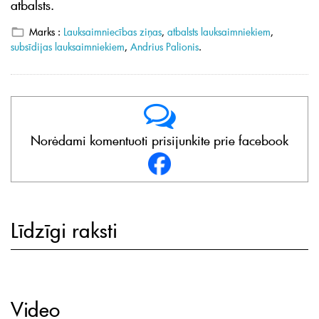
atbalsts.
Marks :
Lauksaimniecības ziņas
,
atbalsts lauksaimniekiem
,
subsīdijas lauksaimniekiem
,
Andrius Palionis
.
Norėdami komentuoti prisijunkite prie facebook
Līdzīgi raksti
Video