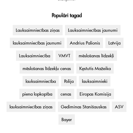
Populāri tagad
Lauksaimniecības ziņas
Lauksaimniecības jaunumi
lauksaimniecības jaunumi
Andrius Palionis
Latvija
Lauksaimniecība
VMVT
mēslošanas līdzekļi
mēslošanas līdzekļu cenas
Kęstutis Mažeika
lauksaimniecība
Polija
lauksaimnieki
piena lopkopība
cenas
Eiropas Komisija
lauksaimniecības ziņas
Gediminas Stanišauskas
ASV
Bayer