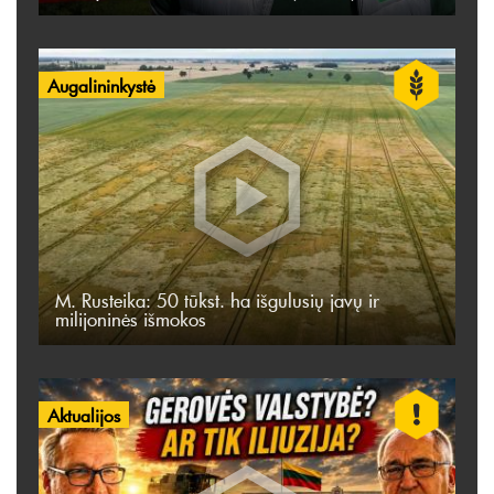
Augalininkystė
M. Rusteika: 50 tūkst. ha išgulusių javų ir
milijoninės išmokos
Aktualijos