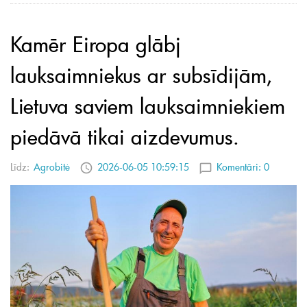
Kamēr Eiropa glābj
lauksaimniekus ar subsīdijām,
Lietuva saviem lauksaimniekiem
piedāvā tikai aizdevumus.
Līdz:
Agrobitė
2026-06-05 10:59:15
Komentāri:
0