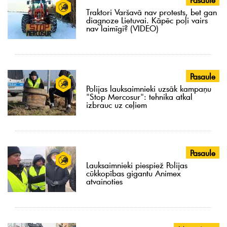
Traktori Varšavā nav protests, bet gan
diagnoze Lietuvai. Kāpēc poļi vairs
nav laimīgi? (VIDEO)
Pasaule
Polijas lauksaimnieki uzsāk kampaņu
"Stop Mercosur": tehnika atkal
izbrauc uz ceļiem
Pasaule
Lauksaimnieki piespiež Polijas
cūkkopības gigantu Animex
atvainoties