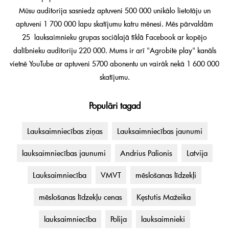
Mūsu auditorija sasniedz aptuveni 500 000 unikālo lietotāju un
aptuveni 1 700 000 lapu skatījumu katru mēnesi. Mēs pārvaldām
25 lauksaimnieku grupas sociālajā tīklā Facebook ar kopējo
dalībnieku auditoriju 220 000. Mums ir arī "Agrobitė play" kanāls
vietnē YouTube ar aptuveni 5700 abonentu un vairāk nekā 1 600 000
skatījumu.
Populāri tagad
Lauksaimniecības ziņas
Lauksaimniecības jaunumi
lauksaimniecības jaunumi
Andrius Palionis
Latvija
Lauksaimniecība
VMVT
mēslošanas līdzekļi
mēslošanas līdzekļu cenas
Kęstutis Mažeika
lauksaimniecība
Polija
lauksaimnieki