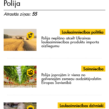
Polija
Atrastās ziņas:
55
Lauksaimniecības politika
Polija neplāno atcelt Ukrainas
lauksaimniecības produktu importa
aizliegumu
Saimniecība
Polija joprojām ir viena no
galvenajām zemeņu audzētājvalstīm
Eiropas Savienībā
Lauksaimniecības dzīvnieki