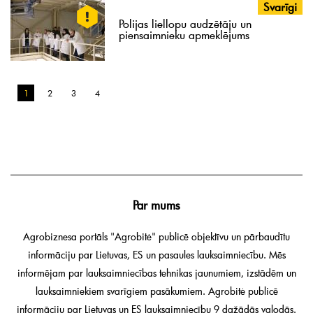
Svarīgi
Polijas liellopu audzētāju un
piensaimnieku apmeklējums
1
2
3
4
Par mums
Agrobiznesa portāls "Agrobitė" publicē objektīvu un pārbaudītu
informāciju par Lietuvas, ES un pasaules lauksaimniecību. Mēs
informējam par lauksaimniecības tehnikas jaunumiem, izstādēm un
lauksaimniekiem svarīgiem pasākumiem. Agrobitė publicē
informāciju par Lietuvas un ES lauksaimniecību 9 dažādās valodās.