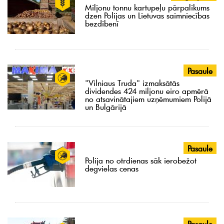
Miljonu tonnu kartupeļu pārpalikums
dzen Polijas un Lietuvas saimniecības
bezdibenī
Pasaule
"Vilniaus Truda" izmaksātās
dividendes 424 miljonu eiro apmērā
no atsavinātajiem uzņēmumiem Polijā
un Bulgārijā
Pasaule
Polija no otrdienas sāk ierobežot
degvielas cenas
Pasaule