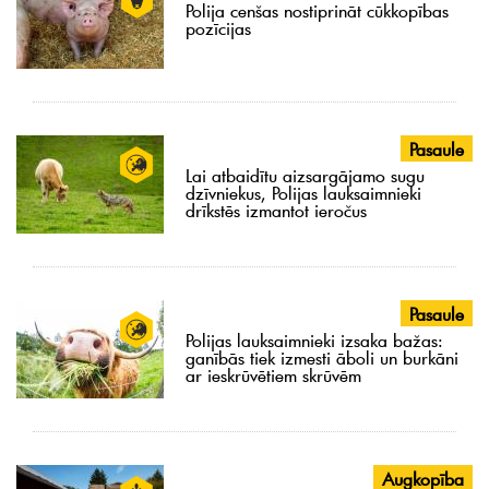
Polija cenšas nostiprināt cūkkopības
pozīcijas
Pasaule
Lai atbaidītu aizsargājamo sugu
dzīvniekus, Polijas lauksaimnieki
drīkstēs izmantot ieročus
Pasaule
Polijas lauksaimnieki izsaka bažas:
ganībās tiek izmesti āboli un burkāni
ar ieskrūvētiem skrūvēm
Augkopība