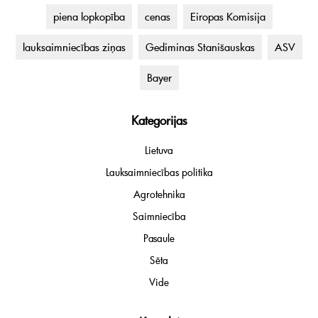
piena lopkopība
cenas
Eiropas Komisija
lauksaimniecības ziņas
Gediminas Stanišauskas
ASV
Bayer
Kategorijas
Lietuva
Lauksaimniecības politika
Agrotehnika
Saimniecība
Pasaule
Sēta
Vide