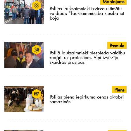
Mantojums
Polijas lauksaimnieki izvirza ultimātu
valdībai: "Lauksaimniecība klusībā iet
bojā
Pasaule
Polijā lauksaimnieki piespieda valdību
reaģēt uz protestiem. Viņi izvirzīja
skaidras prasības
Piens
Polijas piena iepirkuma cenas oktobrī
samazinās