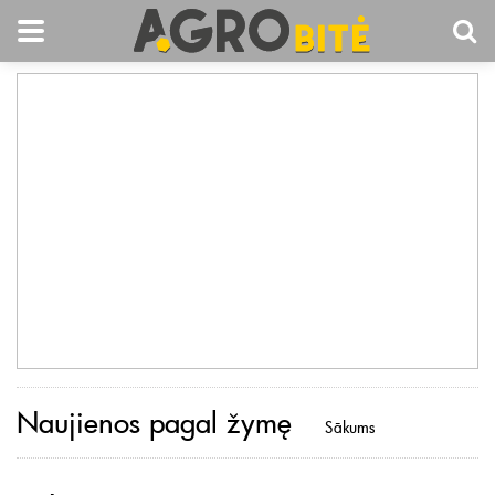
Naujienos pagal žymę
Sākums