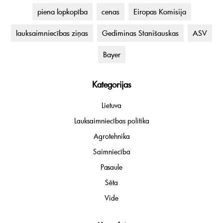
piena lopkopība
cenas
Eiropas Komisija
lauksaimniecības ziņas
Gediminas Stanišauskas
ASV
Bayer
Kategorijas
Lietuva
Lauksaimniecības politika
Agrotehnika
Saimniecība
Pasaule
Sēta
Vide