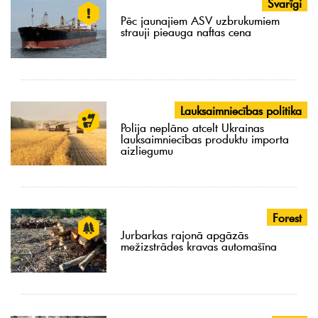
Svarīgi
Pēc jaunajiem ASV uzbrukumiem
strauji pieauga naftas cena
Lauksaimniecības politika
Polija neplāno atcelt Ukrainas
lauksaimniecības produktu importa
aizliegumu
Forest
Jurbarkas rajonā apgāzās
mežizstrādes kravas automašīna