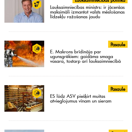
Lauksaimniecības ministrs: ir jācenšas
maksimāli izmantot valsts mēslošanas
līdzekļu ražošanas jaudu
Pasaule
E. Makrons brīdināja par
ugunsgrēkiem: gaidāma smaga
vasara, tostarp arī lauksaimniecībā
Pasaule
ES lūdz ASV piešķirt muitas
atvieglojumus vīnam un sieram