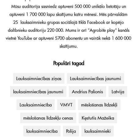
Mūsu auditorija sasniedz aptuveni 500 000 unikālo lietotāju un
aptuveni 1 700 000 lapu skatījumu katru mēnesi. Mēs pārvaldām
25 lauksaimnieku grupas sociālajā tīklā Facebook ar kopējo
dalībnieku auditoriju 220 000. Mums ir arī "Agrobitė play" kanāls
vietnē YouTube ar aptuveni 5700 abonentu un vairāk nekā 1 600 000
skatījumu.
Populāri tagad
Lauksaimniecības ziņas
Lauksaimniecības jaunumi
lauksaimniecības jaunumi
Andrius Palionis
Latvija
Lauksaimniecība
VMVT
mēslošanas līdzekļi
mēslošanas līdzekļu cenas
Kęstutis Mažeika
lauksaimniecība
Polija
lauksaimnieki