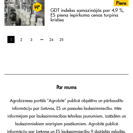
Piens
GDT indekss samazinājās par 4,9 %,
ES piena iepirkuma cenas turpina
kristies
1
2
3
24
25
Par mums
Agrobiznesa portāls "Agrobitė" publicē objektīvu un pārbaudītu
informāciju par Lietuvas, ES un pasaules lauksaimniecību. Mēs
informējam par lauksaimniecības tehnikas jaunumiem, izstādēm un
lauksaimniekiem svarīgiem pasākumiem. Agrobitė publicē
informāciju par Lietuvas un ES lauksaimniecību 9 dažādās valodās.