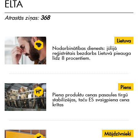
ELTA
Atrastās ziņas:
368
Lietuva
Nodarbinātības dienests: jūlijā
reģistrētais bezdarbs Lietuvā pieauga
līdz 8 procentiem.
Piens
Piena produktu cenas pasaules tirgū
stabilizējas, taču ES svaigpiena cena
krītas
Mājdzīvnieki