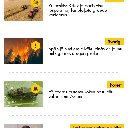
Zelenskis: Krievija darīs visu
iespējamo, lai bloķētu graudu
koridorus
Svarīgi
Spānijā simtiem cilvēku cīnās ar jaunu,
milzīgu meža ugunsgrēku
Forest
ES atklāts bīstams kokus postījošs
vabolis no Āzijas
Lauksaimniecības politika