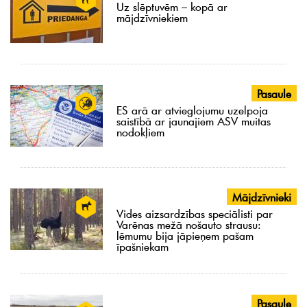
Uz slēptuvēm – kopā ar
mājdzīvniekiem
Pasaule
ES arā ar atvieglojumu uzelpoja
saistībā ar jaunajiem ASV muitas
nodokļiem
Mājdzīvnieki
Vides aizsardzības speciālisti par
Varēnas mežā nošauto strausu:
lēmumu bija jāpieņem pašam
īpašniekam
Pasaule