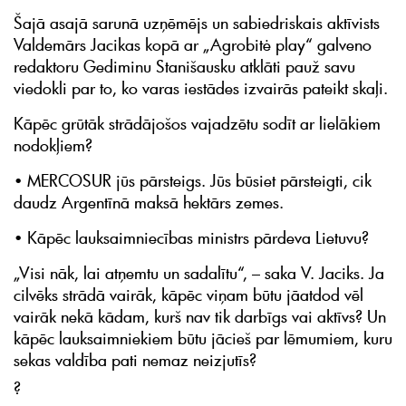
Šajā asajā sarunā uzņēmējs un sabiedriskais aktīvists
Valdemārs Jacikas kopā ar „Agrobitė play“ galveno
redaktoru Gediminu Stanišausku atklāti pauž savu
viedokli par to, ko varas iestādes izvairās pateikt skaļi.
Kāpēc grūtāk strādājošos vajadzētu sodīt ar lielākiem
nodokļiem?
• MERCOSUR jūs pārsteigs. Jūs būsiet pārsteigti, cik
daudz Argentīnā maksā hektārs zemes.
• Kāpēc lauksaimniecības ministrs pārdeva Lietuvu?
„Visi nāk, lai atņemtu un sadalītu“, – saka V. Jaciks. Ja
cilvēks strādā vairāk, kāpēc viņam būtu jāatdod vēl
vairāk nekā kādam, kurš nav tik darbīgs vai aktīvs? Un
kāpēc lauksaimniekiem būtu jācieš par lēmumiem, kuru
sekas valdība pati nemaz neizjutīs?
?