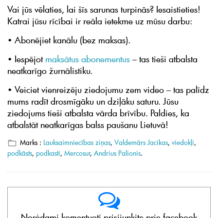
Vai jūs vēlaties, lai šīs sarunas turpinās? Iesaistieties!
Katrai jūsu rīcībai ir reāla ietekme uz mūsu darbu:
• Abonējiet kanālu (bez maksas).
• Iespējot
maksātus abonementus
– tas tieši atbalsta
neatkarīgo žurnālistiku.
• Veiciet vienreizēju ziedojumu zem video – tas palīdz
mums radīt drosmīgāku un dziļāku saturu. Jūsu
ziedojums tieši atbalsta vārda brīvību. Paldies, ka
atbalstāt neatkarīgas balss paušanu Lietuvā!
Marks :
Lauksaimniecības ziņas
,
Valdemārs Jacikas
,
viedokļi
,
podkāsts
,
podkasti
,
Mercosur
,
Andrius Palionis
.
Norėdami komentuoti prisijunkite prie facebook