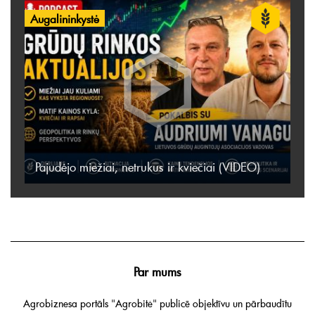
Augalininkystė
Pajudėjo miežiai, netrukus ir kviečiai (VIDEO)
Par mums
Agrobiznesa portāls "Agrobitė" publicē objektīvu un pārbaudītu