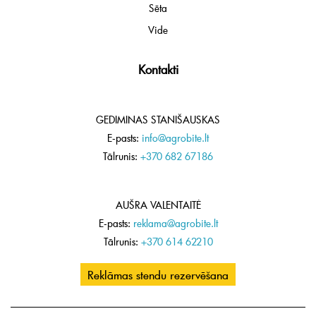
Sēta
Vide
Kontakti
GEDIMINAS STANIŠAUSKAS
E-pasts:
info@agrobite.lt
Tālrunis:
+370 682 67186
AUŠRA VALENTAITĖ
E-pasts:
reklama@agrobite.lt
Tālrunis:
+370 614 62210
Reklāmas stendu rezervēšana