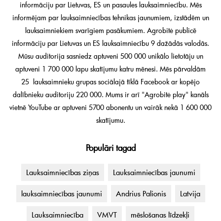
informāciju par Lietuvas, ES un pasaules lauksaimniecību. Mēs
informējam par lauksaimniecības tehnikas jaunumiem, izstādēm un
lauksaimniekiem svarīgiem pasākumiem. Agrobitė publicē
informāciju par Lietuvas un ES lauksaimniecību 9 dažādās valodās.
Mūsu auditorija sasniedz aptuveni 500 000 unikālo lietotāju un
aptuveni 1 700 000 lapu skatījumu katru mēnesi. Mēs pārvaldām
25 lauksaimnieku grupas sociālajā tīklā Facebook ar kopējo
dalībnieku auditoriju 220 000. Mums ir arī "Agrobitė play" kanāls
vietnē YouTube ar aptuveni 5700 abonentu un vairāk nekā 1 600 000
skatījumu.
Populāri tagad
Lauksaimniecības ziņas
Lauksaimniecības jaunumi
lauksaimniecības jaunumi
Andrius Palionis
Latvija
Lauksaimniecība
VMVT
mēslošanas līdzekļi