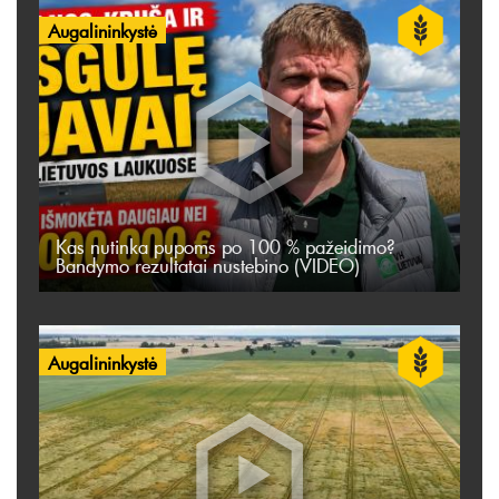
Augalininkystė
Kas nutinka pupoms po 100 % pažeidimo?
Bandymo rezultatai nustebino (VIDEO)
Augalininkystė