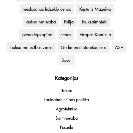
mēslošanas līdzekļu cenas
Kęstutis Mažeika
lauksaimniecība
Polija
lauksaimnieki
piena lopkopība
cenas
Eiropas Komisija
lauksaimniecības ziņas
Gediminas Stanišauskas
ASV
Bayer
Kategorijas
Lietuva
Lauksaimniecības politika
Agrotehnika
Saimniecība
Pasaule