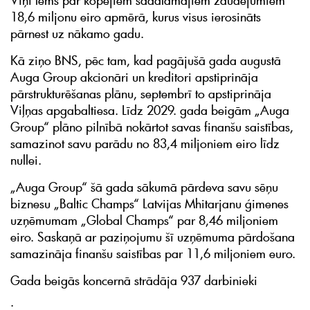
Viņi lems par kopējiem sadalāmajiem zaudējumiem
18,6 miljonu eiro apmērā, kurus visus ierosināts
pārnest uz nākamo gadu.
Kā ziņo BNS, pēc tam, kad pagājušā gada augustā
Auga Group akcionāri un kreditori apstiprināja
pārstrukturēšanas plānu, septembrī to apstiprināja
Viļņas apgabaltiesa. Līdz 2029. gada beigām „Auga
Group“ plāno pilnībā nokārtot savas finanšu saistības,
samazinot savu parādu no 83,4 miljoniem eiro līdz
nullei.
„Auga Group“ šā gada sākumā pārdeva savu sēņu
biznesu „Baltic Champs“ Latvijas Mhitarjanu ģimenes
uzņēmumam „Global Champs“ par 8,46 miljoniem
eiro. Saskaņā ar paziņojumu šī uzņēmuma pārdošana
samazināja finanšu saistības par 11,6 miljoniem euro.
Gada beigās koncernā strādāja 937 darbinieki
.