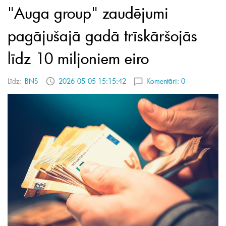
"Auga group" zaudējumi
pagājušajā gadā trīskāršojās
līdz 10 miljoniem eiro
Līdz:
BNS
2026-05-05 15:15:42
Komentāri:
0