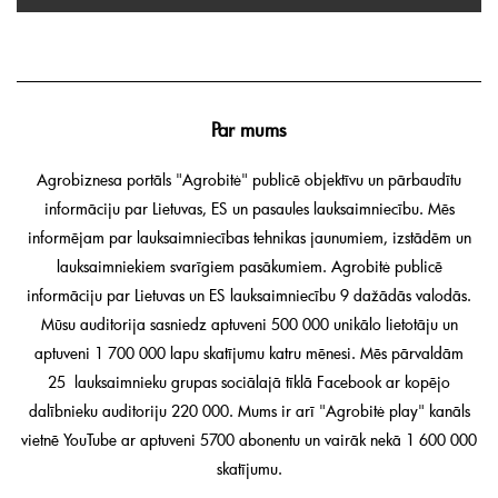
Par mums
Agrobiznesa portāls "Agrobitė" publicē objektīvu un pārbaudītu
informāciju par Lietuvas, ES un pasaules lauksaimniecību. Mēs
informējam par lauksaimniecības tehnikas jaunumiem, izstādēm un
lauksaimniekiem svarīgiem pasākumiem. Agrobitė publicē
informāciju par Lietuvas un ES lauksaimniecību 9 dažādās valodās.
Mūsu auditorija sasniedz aptuveni 500 000 unikālo lietotāju un
aptuveni 1 700 000 lapu skatījumu katru mēnesi. Mēs pārvaldām
25 lauksaimnieku grupas sociālajā tīklā Facebook ar kopējo
dalībnieku auditoriju 220 000. Mums ir arī "Agrobitė play" kanāls
vietnē YouTube ar aptuveni 5700 abonentu un vairāk nekā 1 600 000
skatījumu.