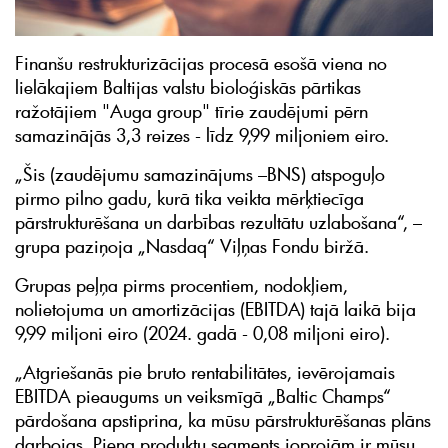
Finanšu restrukturizācijas procesā esošā viena no
lielākajiem Baltijas valstu bioloģiskās pārtikas
ražotājiem "Auga group" tīrie zaudējumi pērn
samazinājās 3,3 reizes - līdz 9,99 miljoniem eiro.
„Šis (zaudējumu samazinājums –BNS) atspoguļo
pirmo pilno gadu, kurā tika veikta mērķtiecīga
pārstrukturēšana un darbības rezultātu uzlabošana“, –
grupa paziņoja „Nasdaq“ Viļņas Fondu biržā.
Grupas peļņa pirms procentiem, nodokļiem,
nolietojuma un amortizācijas (EBITDA) tajā laikā bija
9,99 miljoni eiro (2024. gadā - 0,08 miljoni eiro).
„Atgriešanās pie bruto rentabilitātes, ievērojamais
EBITDA pieaugums un veiksmīgā „Baltic Champs“
pārdošana apstiprina, ka mūsu pārstrukturēšanas plāns
darbojas. Piena produktu segments joprojām ir mūsu