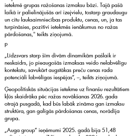
ietekmē grupas ražošanas izmaksu bāzi. Tajā pašā
laikā ir palielinājušās arī izejvielu, tostarp graudaugu
un citu lauksaimniecības produktu, cenas, un, ja tas
turpināsies, pozitīvi ietekmēs ienākumus no ražas
pārdošanas," teikts ziņojumā.
p
„Līdzsvars starp šīm divām dinamikām pašlaik ir
neskaidrs, jo pieaugošās izmaksas veido nelabvēlīgu
kontekstu, savukārt augstākas preču cenas rada
potenciāli labvēlīgas iespējas“, –, teikts ziņojumā.
Ģeopolitiskās situācijas ietekme uz finanšu rezultātiem
kļūs skaidrāka pēc ražas novākšanas 2026. gada
otrajā pusgadā, kad būs labāk zināma gan izmaksu
struktūra, gan galīgās pārdošanas cenas, norādīja
grupa.
„Auga group“ ieņēmumi 2025. gadā bija 51,48