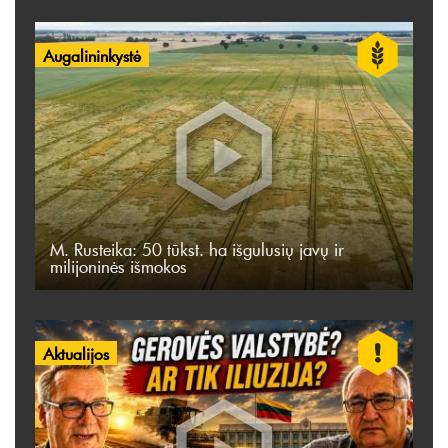
Augalininkystė
M. Rusteika: 50 tūkst. ha išgulusių javų ir
milijoninės išmokos
Aktualijos