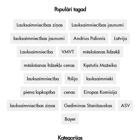
Populāri tagad
Lauksaimniecības ziņas
Lauksaimniecības jaunumi
lauksaimniecības jaunumi
Andrius Palionis
Latvija
Lauksaimniecība
VMVT
mēslošanas līdzekļi
mēslošanas līdzekļu cenas
Kęstutis Mažeika
lauksaimniecība
Polija
lauksaimnieki
piena lopkopība
cenas
Eiropas Komisija
lauksaimniecības ziņas
Gediminas Stanišauskas
ASV
Bayer
Kategorijas