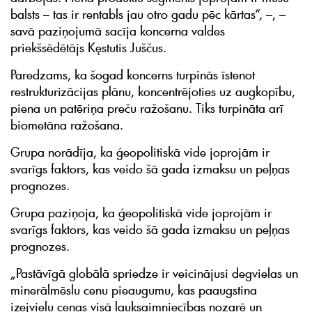
balsts – tas ir rentabls jau otro gadu pēc kārtas“, –, –
savā paziņojumā sacīja koncerna valdes
priekšsēdētājs Kęstutis Juščus.
Paredzams, ka šogad koncerns turpinās īstenot
restrukturizācijas plānu, koncentrējoties uz augkopību,
piena un patēriņa preču ražošanu. Tiks turpināta arī
biometāna ražošana.
Grupa norādīja, ka ģeopolitiskā vide joprojām ir
svarīgs faktors, kas veido šā gada izmaksu un peļņas
prognozes.
Grupa paziņoja, ka ģeopolitiskā vide joprojām ir
svarīgs faktors, kas veido šā gada izmaksu un peļņas
prognozes.
„Pastāvīgā globālā spriedze ir veicinājusi degvielas un
minerālmēslu cenu pieaugumu, kas paaugstina
izejvielu cenas visā lauksaimniecības nozarē un