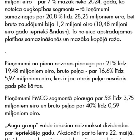
miljoni eiro – par 7 % mazāk nekā 2024. gadā, ko
noteica augkopības segments – tā ieņēmumi
samazinājās par 20,8 % līdz 28,25 miljoniem eiro, bet
bruto zaudējumi bija 1,2 miljoni eiro (10,48 miljoni
eiro gadu iepriekš &ndash). To noteica apstrādājamās
platības samazināšanās un mazāka kopējā raža.
.
Pieņēmumi no piena nozares pieauga par 21% līdz
19,48 miljoniem eiro, bruto peļņa - par 16,6% līdz
5,97 miljoniem eiro, kas ir jau otrais peļņu nesošais
gads pēc kārtas.
Pieņēmumi FMCG segmentā pieauga par 5% līdz 3,75
miljoniem eiro un bruto peļņa par 40% līdz 0,59
miljoniem eiro.
„Auga group“ valde ierosina neizmaksāt dividendes
par iepriekšējo gadu. Akcionāri par to lems 22. maijā.