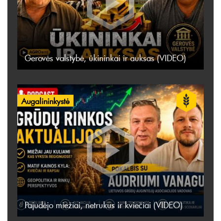
Gerovės valstybė, ūkininkai ir auksas (VIDEO)
Augalininkystė
Pajudėjo miežiai, netrukus ir kviečiai (VIDEO)