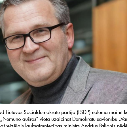
ad Lietuvas Sociāldemokrātu partija (LSDP) nolēma mainīt ko
 „Nemuno aušros“ vietā uzaicināt Demokrātu savienību „Va
 pašreizējais lauksaimniecības ministrs Andrius Palionis pēd