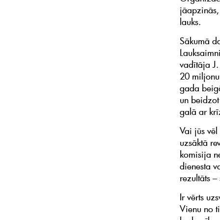
jāapzinās, 
lauks.
Sākumā dau
Lauksaimni
vadītāja J
20 miljonu
gada beigā
un beidzot
galā ar kr
Vai jūs vēl
uzsāktā rev
komisija n
dienesta v
rezultāts –
Ir vērts u
Vienu no t