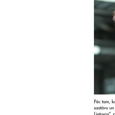
Pēc tam, k
sastāvu un
Lietuvos“,