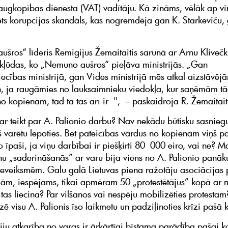
 augkopības dienesta (VAT) vadītāju. Kā zināms, vēlāk ap vi
ts korupcijas skandāls, kas nogremdēja gan K. Starkeviču,
šros“ līderis Remigijus Žemaitaitis sarunā ar Arnu Kliveč
kļūdas, ko „Nemuno aušros“ pieļāva ministrijās. „Gan
ecības ministrijā, gan Vides ministrijā mēs atkal aizstāvēj
n, ja raugāmies no lauksaimnieku viedokļa, kur saņēmām t
no kopienām, tad tā tas arī ir ", – paskaidroja R. Žemaitait
ar teikt par A. Palionio darbu? Nav nekādu būtisku sasnieg
š varētu lepoties. Bet pateicības vārdus no kopienām viņš p
o īpaši, ja viņu darbībai ir piešķirti 80 000 eiro, vai ne? M
enu „saderināšanās” ar varu bija viens no A. Palionio panā
eveiksmēm. Galu galā Lietuvas piena ražotāju asociācijas 
ām, iespējams, tikai apmēram 50 „protestētājus” kopā ar m
 tas liecina? Par vilšanos vai nespēju mobilizēties protestam?
zē visu A. Palionis īso laikmetu un padziļinoties krīzi pašā
ju atkarība no varas ir ārkārtīgi bīstama parādība pašai k