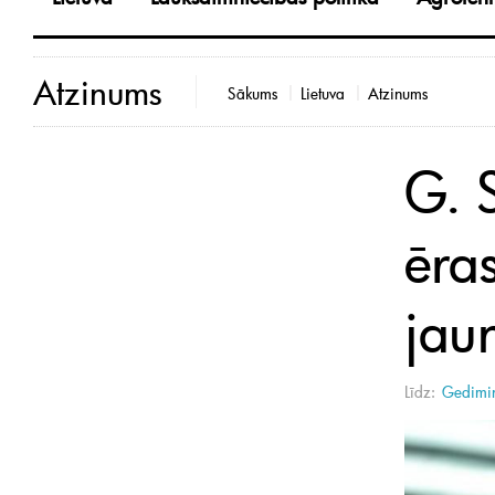
Atzinums
Sākums
Lietuva
Atzinums
G. 
ēra
jau
Līdz:
Gedimin