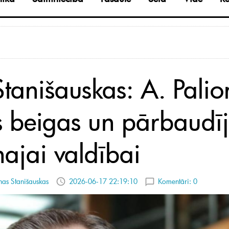
Stanišauskas: A. Palio
s beigas un pārbaudī
najai valdībai
as Stanišauskas
2026-06-17 22:19:10
Komentāri:
0