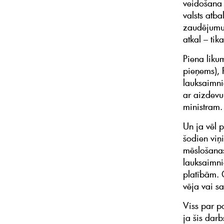
veidošana 
valsts atb
zaudējumu 
atkal – tik
Piena likum
pieņems), 
lauksaimni
ar aizdevu
ministram
Un ja vēl p
šodien viņi
mēslošanas
lauksaimni
platībām. 
vēja vai s
Viss par po
ja šis darb