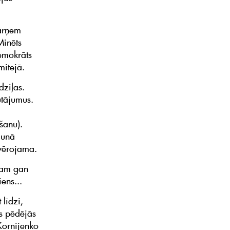
pārņem
Minēts
demokrāts
mitejā.
dziļas.
utājumus.
šanu).
aunā
evērojama.
 kam gan
ens...
 līdzi,
ās pēdējās
Kornijenko