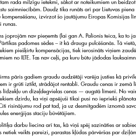
tam rada milzīgu ietekmi, sākot ar noteikumiem un beidzot 
alstu saimniecībām. Daudz tika runāts arī par Lietuvas piena
kompensēšanu, izvirzot šo jautājumu Eiropas Komisijas līm
ai runas.
s joprojām nav pieņemts (lai gan A. Palionis teica, ka to ja
Pārtikas padomes sēdes – it kā draugu pulcēšanās. Tā vietā,
ekiem piešķirtu kompensācijas, tiek ierosināts viņiem zaud
miem no ILTE. Tas nav ceļš, pa kuru būtu jādodas lauksaimn
.
irms pāris gadiem graudu audzētāji varēja justies kā privile
em ir grūti iztikt, strādājot rentabli. Graudu cenas ir zemā l
 līdzekļu un dīzeļdegvielas cenas — augstā līmenī. No va
ekiem dzirdu, ka viņi apsējuši tikai pusi no iepriekš plānot
Citi risinājumu rod pat tad, ja uz desmitgadēm iznomā sav
aules enerģijas staciju būvētājiem.
litiķa darbu liecina arī tas, kā viņš spēj sazināties ar sabie
s netiek veikts pareizi, parastas kļūdas pārvēršas par dziļā