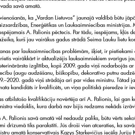
avada savā amatā.
 vienošanās, ka „Vardan Lietuvos” jaunajā valdībā būtu jā
aizsardzības, Enerģētikas un Lauksaimniecības ministrijas. 
iespējamais A. Palionis pēctecis. Par tādu, iespējams, kļūs 
ažeika, kurš jau vairākus gadus strādā Seima Lauku lietu ko
anas par lauksaimniecības problēmām, šķiet, ir pietiekami 
ietis vairākkārt ir aktualizējis lauksaimniekiem svarīgus ja
eterinārārsta izglītība, kopš 2009. gada viņš nodarbojās ar
ecību (augu audzēšanu, biškopību, dekoratīvo putnu audzē
19.–2020. gadā viņš strādāja arī par vides ministru. Tātad j
ata kandidāts ir kvalificēts, un viņa politiskā pieredze ir i
 atbilstošo kvalifikāciju novērtēja arī A. Palionis, lai gan
nistra viedoklis, kura darbā nav bijis redzams nekāds izrāvi
 A. Palionis savā amatā vēl nedaudz paliks, būtu vērts sekot
mi drīzumā tiks parakstīti. Jūs droši vien atceraties, ka sav
istru amatā konservatīvais Kazys Starkevičius iecēla Juriju 