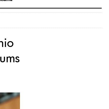
nio
jums