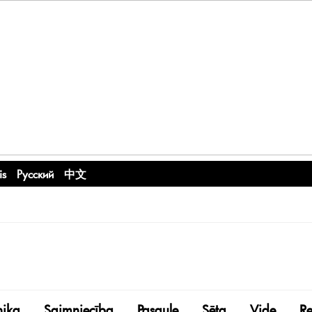
is
Русский
中文
nika
Saimniecība
Pasaule
Sēta
Vide
R