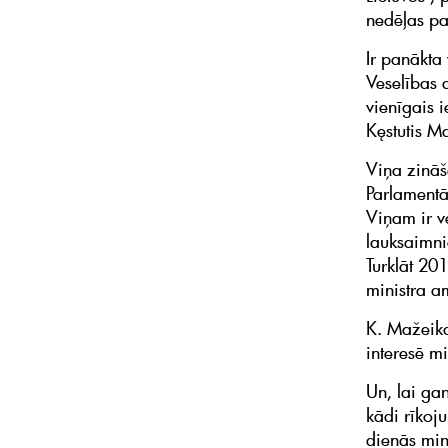
nedēļas p
Ir panākta
Veselības 
vienīgais 
Kęstutis M
Viņa zināš
Parlamentār
Viņam ir v
lauksaimni
Turklāt 20
ministra am
K. Mažeikas
interesē mi
Un, lai gan
kādi rīkoju
dienās min