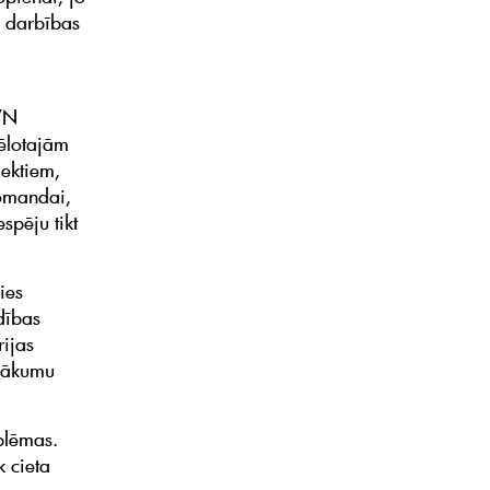
a darbības
PVN
vēlotajām
ektiem,
komandai,
spēju tikt
ies
ldības
rijas
asākumu
blēmas.
 cieta