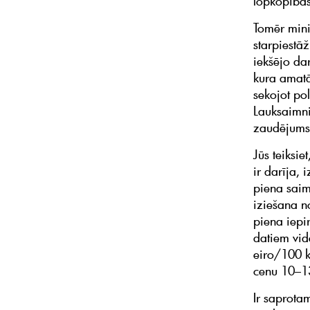
lopkopības
Tomēr mini
starpiestā
iekšējo dar
kura amatā
sekojot po
Lauksaimni
zaudējums 
Jūs teiksie
ir darīja,
piena saim
iziešana no
piena iepi
datiem vid
eiro/100 k
cenu 10–1
Ir saprotam