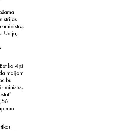
gt.
ciešama
istrijas
ceministra,
. Un ja,
s
 Bet ko viņš
ada maijam
iecību
r ministrs,
ostat”
5,56
āji min
tikas