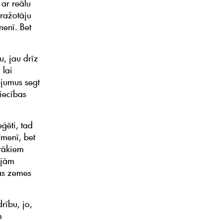
ar reālu
 ražotāju
enī. Bet
u, jau drīz
 lai
ējumus segt
iecības
ģēti, tad
īmenī, bet
irākiem
ajām
as zemes
drību, jo,
m