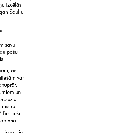
ņu izcēlās
 gan Sauliu
ku
ām savu
ādu pašu
is.
umu, ar
atiešām var
anuprāt,
kumiem un
protestā
inistru
 Bet tieši
 kopienā.
opienai, jo