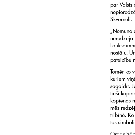
par Valsts
nepieredzē
Skverneli.
„Nemuno au
neredzēja 
Lauksaimni
nostāju. U
pateicību 
Tomēr ko v
kuriem viņ
sagaidīt. J
tieši kopi
kopienas n
mēs redzēj
tribīnē. Ko
tas simboli
Organizāci