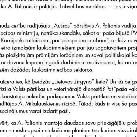
ka A. Palionis ir politiķis. Labvēlības medības – tas ir viņ
dz cerību radījušais „Aušros“ pārstāvis A. Palionis vadīja
ecības ministriju, netrūka skandālu, sākot ar paša bijušā 
. Kornijenko atlaišanu „par pārspētām cerībām”, ar līdz no
 eiro izmaksām lauksaimniekiem par jau sagatavotiem proj
s piešķirtajām prēmijām ierēdņiem un savai politiskajai 
 ar dāvanu kuponu iegādi darbinieku motivēšanai, kā arī ne
īzēm dažādos lauksaimniecības sektoros.
 atceraties, kā beidzās „Lietuvos žirgyno” lieta? Un kā beigs
īzija Valsts pārtikas un veterinārajā dienestā? Pat īpaša va
ekonstatēja nekādus pārkāpumus Valsts pārtikas un veterinā
adītājas A. Mikalauskienes rīcībā. Tātad, kāds ir visu šo p
 secinājumus varat izdarīt paši.
zsvērt, ka A. Palionis mantoja daudzas savu priekšgājēju pro
iem – mēslu apsaimniekošanas plāniem (no kuriem visvairāk