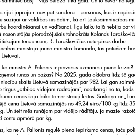
 saimniecības) – viņš beidzot tika galā. Un to nevar nolie
strijai joprojām nav pat kanclera – personas, kas ir nepie
žu saziņai ar valdības iestādēm, kā arī Lauksaimniecības min
bu koordinēšanai un vadīšanai. Ilgu laiku tajā nebija pat vi
 nesen stājās pieredzējušais tehnokrāts Rolands Taraškevičs
litiskajām tendencēm, R. Taraškevičius neturpinās darbu
ecības ministrijā jaunā ministra komandā, tas patiešām bū
Lietuvai.
t, ka ministrs A. Palionis ir pievērsis uzmanību piena krīzei?
 izņemot runas un bažas? No 2025. gada oktobra līdz šā g
niecību skaits Lietuvā samazinājās par 982. Lai gan saimn
 tirgus „atbilda vidējam rādītājam”, neatkarīgi no tā, kāds i
rkuma cenas šajā laikā tomēr strauji kritās. Saskaņā ar „Eur
ējā cena Lietuvā samazinājās no 49,24 eiro/100 kg līdz 3
g. Un šeit mēs runājam par vidējo rādītāju, jo mazie ražot
3 centu apmērā par kg.
s, ka ne A. Palionis regulē piena iepirkuma cenas, taču poli