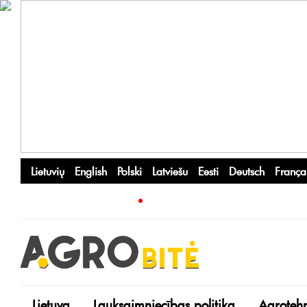
Lietuvių
English
Polski
Latviešu
Eesti
Deutsch
França
Lietuva
Lauksaimniecības politika
Agroteh