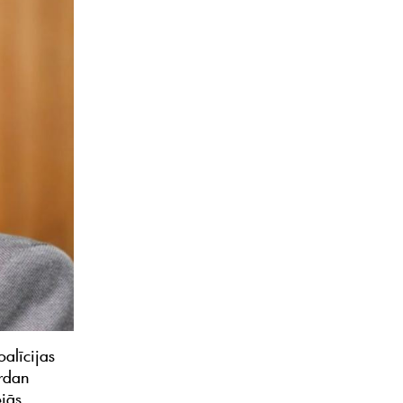
alīcijas
rdan
ējās