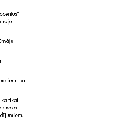
rocentus”
ūmāju
rūmāju
m
emeļiem, un
ka tikai
rāk nekā
adījumiem.