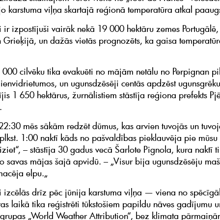
o karstuma viļņa skartajā reģionā temperatūra atkal paaugs
 ir izpostījuši vairāk nekā 19 000 hektāru zemes Portugālē,
n Grieķijā, un dažās vietās prognozēts, ka gaisa temperatū
 000 cilvēku tika evakuēti no mājām netālu no Perpignan pi
dienvidrietumos, un ugunsdzēsēji centās apdzēst ugunsgrēku
ījis 1 650 hektārus, žurnālistiem stāstīja reģiona prefekts P
.
 22:30 mēs sākām redzēt dūmus, kas arvien tuvojās un tuvoj
kst. 1:00 naktī kāds no pašvaldības pieklauvēja pie mūsu
ziet“, – stāstīja 30 gadus vecā Šarlote Pignola, kura naktī t
o savas mājas šajā apvidū. – „Visur bija ugunsdzēsēju maš
acēja elpu.„
 izcēlās drīz pēc jūnija karstuma viļņa — viena no spēcīg
as laikā tika reģistrēti tūkstošiem papildu nāves gadījumu u
 grupas „World Weather Attribution“, bez klimata pārmaiņā