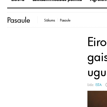
Pasaule
Sākums
Pasaule
Eir
gai
ugu
Līdz:
ELTA