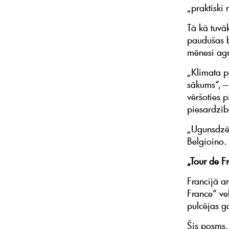
„praktiski
Tā kā tuvā
paudušas b
mēnesi ag
„Klimata pā
sākums“, –
vēršoties p
piesardzīb
„Ugunsdzēs
Belgioino.
„Tour de F
Francijā a
France“ ve
pulcējas g
Šis posms,