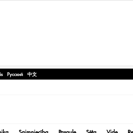
is
Русский
中文
nika
Saimniecība
Pasaule
Sēta
Vide
R