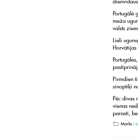
dienvidau
Portugālē 
meža uguns
valsts ziem
Lieli ugun
Horvātijas 
Portugāles
pastiprinā
Pirmdien t
sinoptiķi n
Pēc divas 
vienas ned
parasti, b
Marks :
L