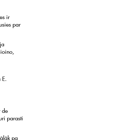
es ir
usies par
ja
ioino,
 E.
r de
ri parasti
tālāk pa