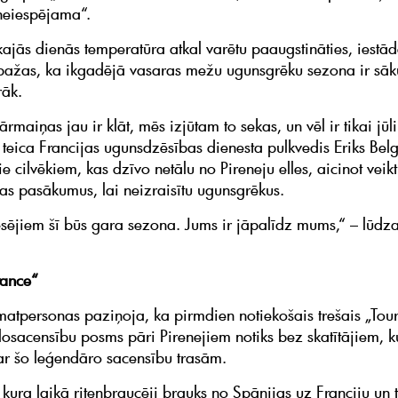
 neiespējama“.
kajās dienās temperatūra atkal varētu paaugstināties, iestād
ažas, ka ikgadējā vasaras mežu ugunsgrēku sezona ir sāk
rāk.
rmaiņas jau ir klāt, mēs izjūtam to sekas, un vēl ir tikai jūli
 teica Francijas ugunsdzēsības dienesta pulkvedis Eriks Belg
ie cilvēkiem, kas dzīvo netālu no Pireneju elles, aicinot veikt
as pasākumus, lai neizraisītu ugunsgrēkus.
ējiem šī būs gara sezona. Jums ir jāpalīdz mums,“ – lūdza
rance“
matpersonas paziņoja, ka pirmdien notiekošais trešais „Tou
losacensību posms pāri Pirenejiem notiks bez skatītājiem, ku
ar šo leģendāro sacensību trasām.
 kura laikā riteņbraucēji brauks no Spānijas uz Franciju un 