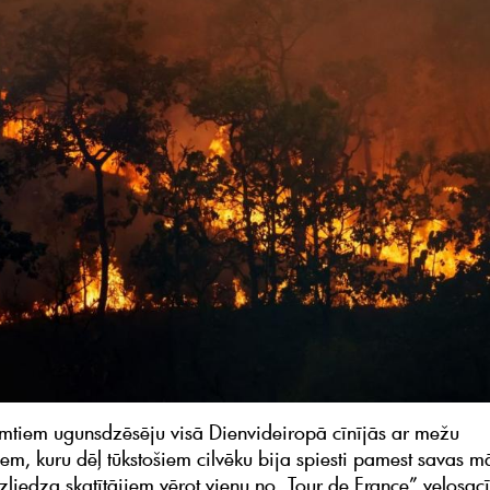
imtiem ugunsdzēsēju visā Dienvideiropā cīnījās ar mežu
em, kuru dēļ tūkstošiem cilvēku bija spiesti pamest savas mā
izliedza skatītājiem vērot vienu no „Tour de France” velosac