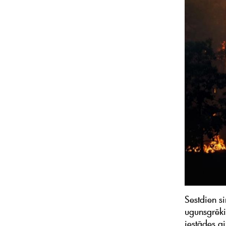
Sestdien s
ugunsgrēki
iestādes a