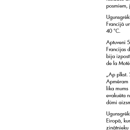
posmiem, j
Ugunsgrēki
Francijā u
40 °C.
Aptuveni 5
Francijas 
bija izpost
de la Motē
„Ap plkst.
Apmēram pl
lika mums i
evakuēta n
dūmi aizsm
Ugunsgrēki
Eiropā, kur
zinātnieku