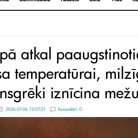
opā atkal paaugstinoti
sa temperatūrai, milzī
nsgrēki iznīcina mež
2026-07-06 12:07:21
Komentāri:
0