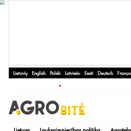
Lietuvių
English
Polski
Latviešu
Eesti
Deutsch
França
Lietuva
Lauksaimniecības politika
Agroteh