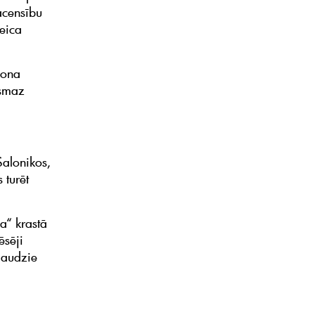
sacensību
teica
ģiona
ismaz
Salonikos,
 turēt
a“ krastā
ēsēji
daudzie