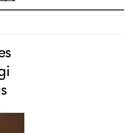
es
gi
us