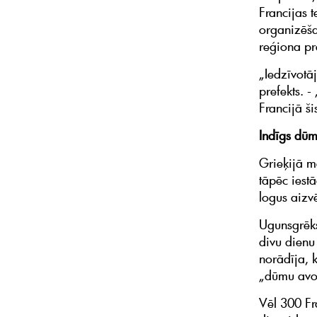
Francijas t
organizēša
reģiona pr
„Iedzīvotāj
prefekts. 
Francijā ši
Indīgs dū
Grieķijā m
tāpēc iestā
logus aizvē
Ugunsgrēks
divu dienu
norādīja, 
„dūmu avot
Vēl 300 Fr