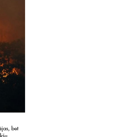
jas, bet
īkšu