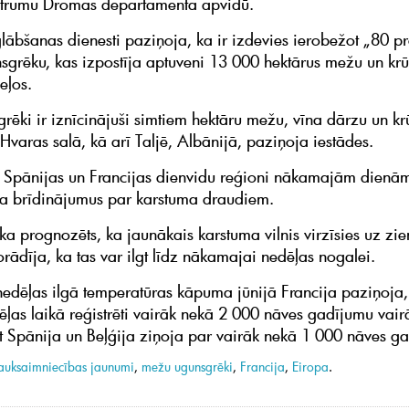
strumu Dromas departamenta apvidū.
glābšanas dienesti paziņoja, ka ir izdevies ierobežot „80 p
grēku, kas izpostīja aptuveni 13 000 hektārus mežu un kr
eļos.
sgrēki ir iznīcinājuši simtiem hektāru mežu, vīna dārzu un k
Hvaras salā, kā arī Taljē, Albānijā, paziņoja iestādes.
, Spānijas un Francijas dienvidu reģioni nākamajām dienā
ja brīdinājumus par karstuma draudiem.
ika prognozēts, ka jaunākais karstuma vilnis virzīsies uz zi
orādīja, ka tas var ilgt līdz nākamajai nedēļas nogalei.
nedēļas ilgā temperatūras kāpuma jūnijā Francija paziņoja, 
ēļas laikā reģistrēti vairāk nekā 2 000 nāves gadījumu vai
et Spānija un Beļģija ziņoja par vairāk nekā 1 000 nāves g
auksaimniecības jaunumi
,
mežu ugunsgrēki
,
Francija
,
Eiropa
.