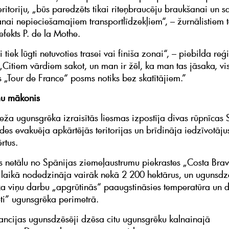
eritoriju, „būs paredzēts tikai riteņbraucēju braukšanai un 
nai nepieciešamajiem transportlīdzekļiem“, – žurnālistiem 
efekts P. de la Mothe.
i tiek lūgti netuvoties trasei vai finiša zonai“, – piebilda re
- „Citiem vārdiem sakot, un man ir žēl, ka man tas jāsaka, v
s „Tour de France“ posms notiks bez skatītājiem.”
mu mākonis
eža ugunsgrēka izraisītās liesmas izpostīja divas rūpnīcas 
des evakuēja apkārtējās teritorijas un brīdināja iedzīvotājus
rtus.
 netālu no Spānijas ziemeļaustrumu piekrastes „Costa Brav
 laikā nodedzināja vairāk nekā 2 200 hektārus, un ugunsdz
ka viņu darbu „apgrūtinās“ paaugstināsies temperatūra un 
i” ugunsgrēka perimetrā.
ancijas ugunsdzēsēji dzēsa citu ugunsgrēku kalnainajā