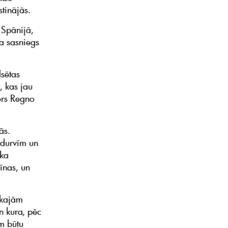
tinājās.
 Spānijā,
ra sasniegs
lsētas
, kas jau
jērs Regno
ās.
 durvīm un
ika
īnas, un
ākajām
n kura, pēc
m būtu