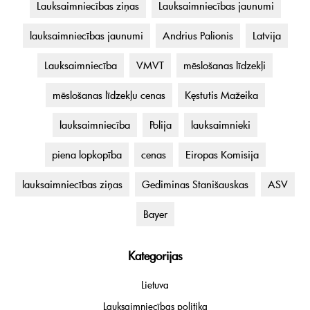
Lauksaimniecības ziņas
Lauksaimniecības jaunumi
lauksaimniecības jaunumi
Andrius Palionis
Latvija
Lauksaimniecība
VMVT
mēslošanas līdzekļi
mēslošanas līdzekļu cenas
Kęstutis Mažeika
lauksaimniecība
Polija
lauksaimnieki
piena lopkopība
cenas
Eiropas Komisija
lauksaimniecības ziņas
Gediminas Stanišauskas
ASV
Bayer
Kategorijas
Lietuva
Lauksaimniecības politika