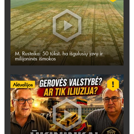
M. Rusteika: 50 tūkst. ha išgulusių javų ir
milijoninės išmokos
Aktualijos