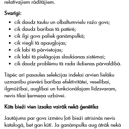
relatīvajiem rādītājiem.
Svarīgi:
cik daudz tauku un olbaltumvielu ražo govs;
cik daudz barības tā patērē;
cik ilgi govs paliek ganāmpulkā;
cik viegli tā apaugļojas;
cik labi tā pārvietojas;
cik labi tā pielāgojas slaukšanas sistēmai;
cik daudz problēmu tā rada ikdienas pārvaldībā.
Tāpēc arī pasaules selekcijas indeksi arvien lielāku
uzmanību pievērš barības efektivitātei, veselībai,
ilgmūžībai, auglībai un funkcionālajam līdzsvaram,
nevis tikai ķermeņa uzbūvei.
Kūts bieži vien izsaka vairāk nekā ģenētika
Jautājums par govs izmēru ļoti bieži atrisinās nevis
katalogā, bet gan kūtī. Ja ganāmpulks aug ātrāk nekā