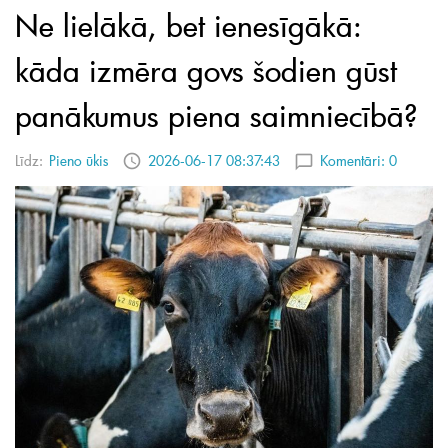
Ne lielākā, bet ienesīgākā:
kāda izmēra govs šodien gūst
panākumus piena saimniecībā?
Līdz:
Pieno ūkis
2026-06-17 08:37:43
Komentāri:
0