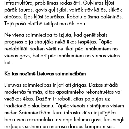
infrastruktūra, problēmas rodas ātri. Guļvietas kļūst
pārāk šauras, govis guļ šķībi, vairāk stāv kājās, sliktāk
atpūšas. Ejas kļūst šaurākas. Robotu plūsma palēninās.
Tajā pašā platībā ietilpst mazāk lopu.
Ne viena saimniecība to izjuta, kad ģenētiskais
progress bija straujāks nekā ēkas iespējas. Tāpēc
rentabilitāti šodien vērtē ne tikai pēc ienākumiem no
vienas govs, bet arī pēc ienākumiem no vienas vietas
kūtī.
Ko tas nozīmē Lietuvas saimniecībām
Lietuvas saimniecības ir ļoti atšķirīgas. Dažas strādā
modernās fermās, citas apsaimnieko rekonstruētas vai
vecākas ēkas. Dažām ir roboti, citas paļaujas uz
tradicionālo slaukšanu. Tāpēc vienots risinājums visiem
neder. Saimniecībām, kuru infrastruktūra ir jutīgāka,
bieži vien racionālāka ir vidēja lieluma govs, kas viegli
iekļaujas sistēmā un neprasa dārgus kompromisus.