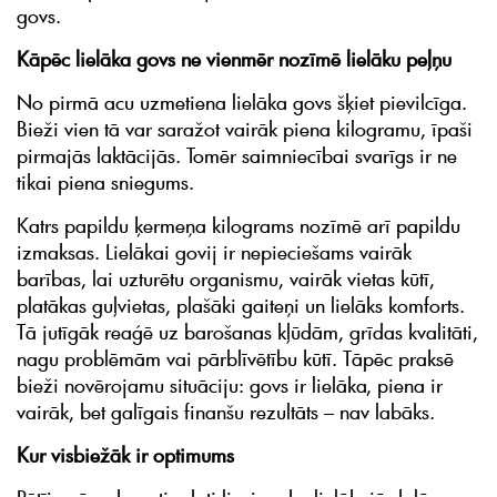
govs.
Kāpēc lielāka govs ne vienmēr nozīmē lielāku peļņu
No pirmā acu uzmetiena lielāka govs šķiet pievilcīga.
Bieži vien tā var saražot vairāk piena kilogramu, īpaši
pirmajās laktācijās. Tomēr saimniecībai svarīgs ir ne
tikai piena sniegums.
Katrs papildu ķermeņa kilograms nozīmē arī papildu
izmaksas. Lielākai govij ir nepieciešams vairāk
barības, lai uzturētu organismu, vairāk vietas kūtī,
platākas guļvietas, plašāki gaiteņi un lielāks komforts.
Tā jutīgāk reaģē uz barošanas kļūdām, grīdas kvalitāti,
nagu problēmām vai pārblīvētību kūtī. Tāpēc praksē
bieži novērojamu situāciju: govs ir lielāka, piena ir
vairāk, bet galīgais finanšu rezultāts – nav labāks.
Kur visbiežāk ir optimums