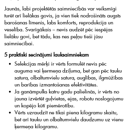
Jaunās, labi projektētās saimniecībās var veiksmīgi
turēt arī lielākas govis, ja vien tiek nodrošināts augsts
barošanas līmenis, labs komforts, reprodukcija un
veselība. Svarīgākais – nevis audzēt pēc iespējas
lielāku govi, bet tādu, kas nes peļņu tieši jūsu
saimniecībai.
5 praktiski secinājumi lauksaimniekam
Selekcijas mērķi ir vērts formulēt nevis pēc
auguma vai ķermeņa dziļuma, bet gan pēc tauku
satura, olbaltumvielu satura, auglības, ilgmūžības
un barības izmantošanas efektivitātes.
Ja ganāmpulks katru gadu palielinās, ir vērts no
jauna izvērtēt guļvietas, ejas, robotu noslogojumu
un kopējo kūtī piemērotību.
Vērts uzraudzīt ne tikai piena kilogramu skaitu,
bet arī tauku un olbaltumvielu daudzumu uz vienu
ķermeņa kilogramu.