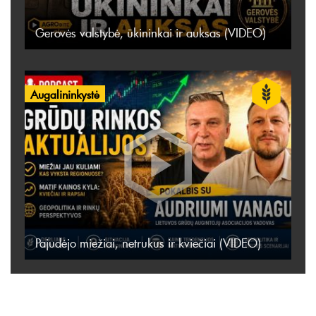
Gerovės valstybė, ūkininkai ir auksas (VIDEO)
Augalininkystė
Pajudėjo miežiai, netrukus ir kviečiai (VIDEO)