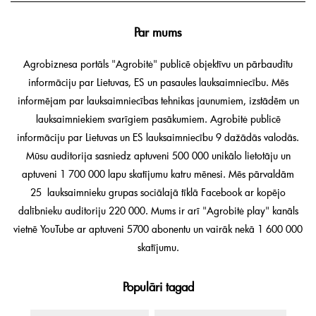
Par mums
Agrobiznesa portāls "Agrobitė" publicē objektīvu un pārbaudītu
informāciju par Lietuvas, ES un pasaules lauksaimniecību. Mēs
informējam par lauksaimniecības tehnikas jaunumiem, izstādēm un
lauksaimniekiem svarīgiem pasākumiem. Agrobitė publicē
informāciju par Lietuvas un ES lauksaimniecību 9 dažādās valodās.
Mūsu auditorija sasniedz aptuveni 500 000 unikālo lietotāju un
aptuveni 1 700 000 lapu skatījumu katru mēnesi. Mēs pārvaldām
25 lauksaimnieku grupas sociālajā tīklā Facebook ar kopējo
dalībnieku auditoriju 220 000. Mums ir arī "Agrobitė play" kanāls
vietnē YouTube ar aptuveni 5700 abonentu un vairāk nekā 1 600 000
skatījumu.
Populāri tagad