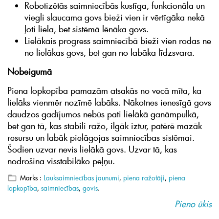
Robotizētās saimniecībās kustīga, funkcionāla un
viegli slaucama govs bieži vien ir vērtīgāka nekā
ļoti liela, bet sistēmā lēnāka govs.
Lielākais progress saimniecībā bieži vien rodas ne
no lielākas govs, bet gan no labāka līdzsvara.
Nobeigumā
Piena lopkopība pamazām atsakās no vecā mīta, ka
lielāks vienmēr nozīmē labāks. Nākotnes ienesīgā govs
daudzos gadījumos nebūs pati lielākā ganāmpulkā,
bet gan tā, kas stabili ražo, ilgāk iztur, patērē mazāk
resursu un labāk pielāgojas saimniecības sistēmai.
Šodien uzvar nevis lielākā govs. Uzvar tā, kas
nodrošina visstabilāko peļņu.
Marks :
Lauksaimniecības jaunumi
,
piena ražotāji
,
piena
lopkopība
,
saimniecības
,
govis
.
Pieno ūkis