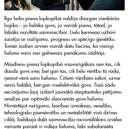
Ilgu laiku piena lopkopībā valdīja diezgan vienkārša
loģika – jo lielāka govs, jo vairāk piena, tātad, jo
labāks rezultāts saimniecībai. Lielu ķermeņa uzbūvi
saistīja ar ražīgumu, progresu un spēcīgu ģenētiku.
Tomēr šodien arvien vairāk datu liecina, ka vienīgi
lielums vairs nav galvenais panākumu rādītājs.
Mūsdienu piena lopkopībā vissvarīgākais nav tas, cik
daudz govs sver, bet gan tas, cik lielu vērtību tā rada,
ņemot vērā savu lielumu. Citiem vārdiem sakot, uzvar
nevis lielākā, bet gan visefektīvākā govs. Tieši šādu
secinājumu ļauj izdarīt jaunākā starptautisko pētījumu
analīze par optimālo slaucamās govs lielumu.
Novērtējot ražīgumu, barības izmaksas, veselību,
tehnoloģisko piemērotību un rentabilitāti visā dzīves
ciklā, lielākajā daļā saimniecību racionālākais izvēles
variants parasti ir vidēja lieluma, labi sabalansēta