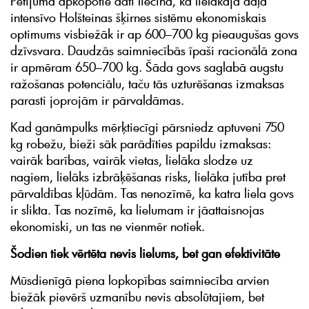
Pētījumā apkopotie dati liecina, ka lielākajā daļā
intensīvo Holšteinas šķirnes sistēmu ekonomiskais
optimums visbiežāk ir ap 600–700 kg pieaugušas govs
dzīvsvara. Daudzās saimniecībās īpaši racionālā zona
ir apmēram 650–700 kg. Šāda govs saglabā augstu
ražošanas potenciālu, taču tās uzturēšanas izmaksas
parasti joprojām ir pārvaldāmas.
Kad ganāmpulks mērķtiecīgi pārsniedz aptuveni 750
kg robežu, bieži sāk parādīties papildu izmaksas:
vairāk barības, vairāk vietas, lielāka slodze uz
nagiem, lielāks izbrāķēšanas risks, lielāka jutība pret
pārvaldības kļūdām. Tas nenozīmē, ka katra liela govs
ir slikta. Tas nozīmē, ka lielumam ir jāattaisnojas
ekonomiski, un tas ne vienmēr notiek.
Šodien tiek vērtēta nevis lielums, bet gan efektivitāte
Mūsdienīgā piena lopkopības saimniecība arvien
biežāk pievērš uzmanību nevis absolūtajiem, bet