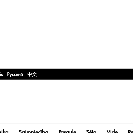
is
Русский
中文
nika
Saimniecība
Pasaule
Sēta
Vide
R