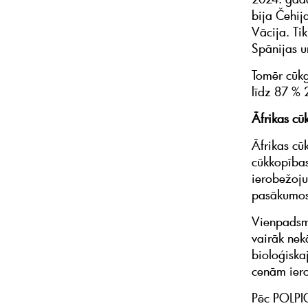
bija Čehij
Vācija. Ti
Spānijas u
Tomēr cūk
līdz 87 % 
Āfrikas cū
Āfrikas cū
cūkkopības 
ierobežoju
pasākumos 
Vienpadsmi
vairāk nekā
bioloģisk
cenām ier
Pēc POLPIG