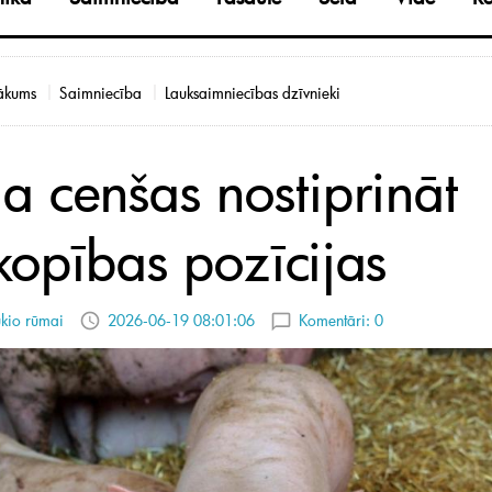
ākums
Saimniecība
Lauksaimniecības dzīvnieki
ja cenšas nostiprināt
kopības pozīcijas
kio rūmai
2026-06-19 08:01:06
Komentāri:
0