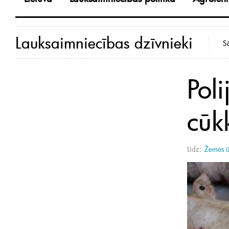
Lauksaimniecības dzīvnieki
S
Poli
cūk
Līdz:
Žemės ū