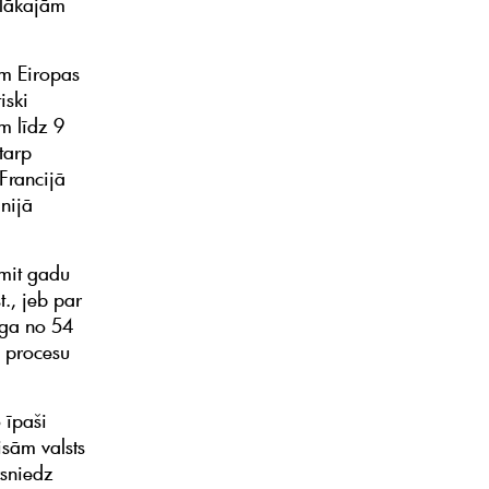
ielākajām
ām Eiropas
iski
m līdz 9
tarp
Francijā
nijā
smit gadu
t., jeb par
uga no 54
s procesu
 īpaši
isām valsts
rsniedz