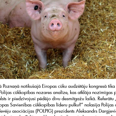
 Poznaņā notikušajā Eiropas cūku audzētāju kongresā tika
 Polijas cūkkopības nozares analīze, kas atklāja nozīmīgas
lsts ir piedzīvojusi pēdējo divu desmitgažu laikā. Referātu 
ropas Savienības cūkkopības līderu pulku?” nolasīja Polijas
evēju asociācijas (POLPIG) prezidents Aleksandrs Dargjevi