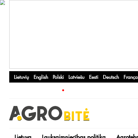
Lietuvių
English
Polski
Latviešu
Eesti
Deutsch
França
Lietuva
Lauksaimniecības politika
Agroteh