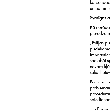
konsolidāc
un adminis
Svarīgas a
Kā norāda 
pieredze i
„Polijas p
pietiekama
importētie
saglabāt s
nozare kļū
saka Lietu
Pēc viņa t
problēmām 
procedūrām
spiedienam
„Ja Eiropa