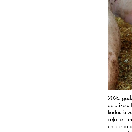
2026. gadā
detalizēta
kādas šī va
ceļā uz Ei
un darba d