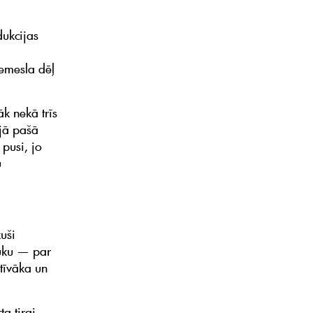
dukcijas
iemesla dēļ
k nekā trīs
ajā pašā
pusi, jo
u
uši
cūku — par
tīvāka un
a tirgi