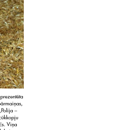
 prezentēta
 pārmaiņas,
„Polija –
 cūkkopju
čs. Viņa