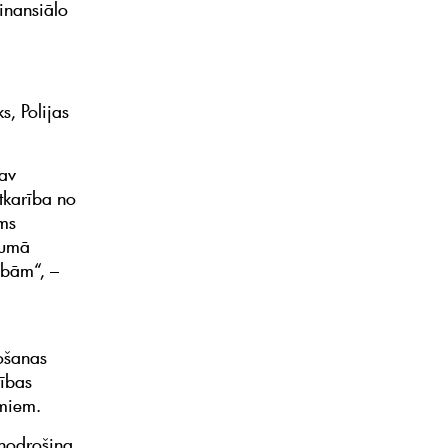
inansiālo
s, Polijas
nav
tkarība no
ams
jumā
ībām“, –
ošanas
ības
umiem.
ānodrošina