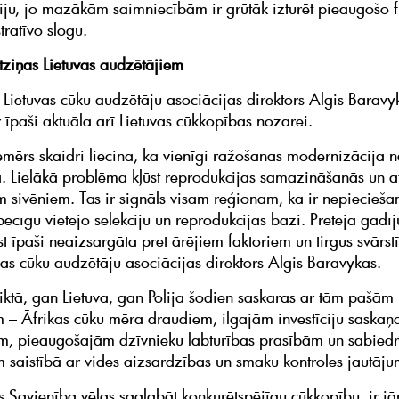
iju, jo mazākām saimniecībām ir grūtāk izturēt pieaugošo f
tratīvo slogu.
tziņas Lietuvas audzētājiem
Lietuvas cūku audzētāju asociācijas direktors Algis Baravyk
r īpaši aktuāla arī Lietuvas cūkkopības nozarei.
iemērs skaidri liecina, ka vienīgi ražošanas modernizācija 
. Lielākā problēma kļūst reprodukcijas samazināšanās un a
m sivēniem. Tas ir signāls visam reģionam, ka ir nepiecieš
pēcīgu vietējo selekciju un reprodukcijas bāzi. Pretējā gadī
st īpaši neaizsargāta pret ārējiem faktoriem un tirgus svārst
vas cūku audzētāju asociācijas direktors Algis Baravykas.
eiktā, gan Lietuva, gan Polija šodien saskaras ar tām pašām
– Āfrikas cūku mēra draudiem, ilgajām investīciju saskaņ
, pieaugošajām dzīvnieku labturības prasībām un sabiedr
 saistībā ar vides aizsardzības un smaku kontroles jautāj
s Savienība vēlas saglabāt konkurētspējīgu cūkkopību, ir j