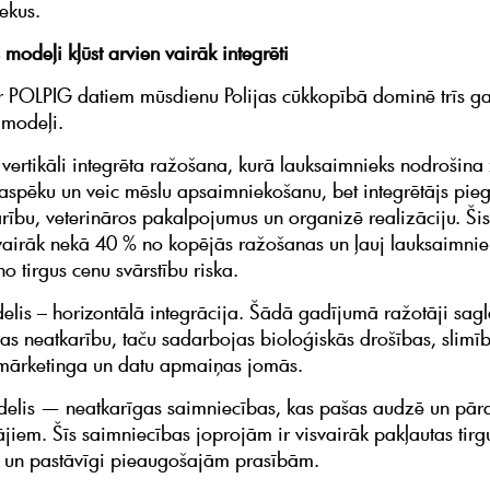
ekus.
modeļi kļūst arvien vairāk integrēti
 POLPIG datiem mūsdienu Polijas cūkkopībā dominē trīs ga
 modeļi.
vertikāli integrēta ražošana, kurā lauksaimnieks nodrošina
aspēku un veic mēslu apsaimniekošanu, bet integrētājs pie
arību, veterināros pakalpojumus un organizē realizāciju. Ši
vairāk nekā 40 % no kopējās ražošanas un ļauj lauksaimni
 no tirgus cenu svārstību riska.
elis – horizontālā integrācija. Šādā gadījumā ražotāji sag
as neatkarību, taču sadarbojas bioloģiskās drošības, slimī
 mārketinga un datu apmaiņas jomās.
delis — neatkarīgas saimniecības, kas pašas audzē un pār
ājiem. Šīs saimniecības joprojām ir visvairāk pakļautas tirg
 un pastāvīgi pieaugošajām prasībām.