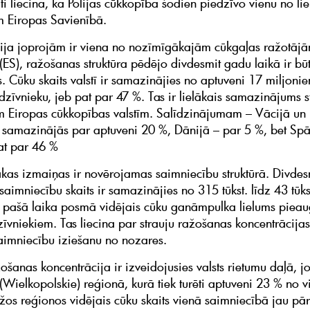
ati liecina, ka Polijas cūkkopība šodien piedzīvo vienu no l
 Eiropas Savienībā.
lija joprojām ir viena no nozīmīgākajām cūkgaļas ražotāj
(ES), ražošanas struktūra pēdējo divdesmit gadu laikā ir būt
s. Cūku skaits valstī ir samazinājies no aptuveni 17 miljonie
dzīvnieku, jeb pat par 47 %. Tas ir lielākais samazinājums s
 Eiropas cūkkopības valstīm. Salīdzinājumam – Vācijā un 
s samazinājās par aptuveni 20 %, Dānijā – par 5 %, bet Spā
at par 46 %
tākas izmaiņas ir novērojamas saimniecību struktūrā. Divde
saimniecību skaits ir samazinājies no 315 tūkst. līdz 43 tūks
 pašā laika posmā vidējais cūku ganāmpulka lielums piea
zīvniekiem. Tas liecina par strauju ražošanas koncentrācija
imniecību iziešanu no nozares.
ošanas koncentrācija ir izveidojusies valsts rietumu daļā, jo
 (Wielkopolskie) reģionā, kurā tiek turēti aptuveni 23 % no v
os reģionos vidējais cūku skaits vienā saimniecībā jau pā