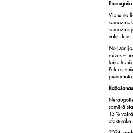
Pieaugošā 
Viens no l
samazināša
samazināji
valsts kļūs
No Dānijas
reizes – n
laikā kauš
Polija cenš
pievienoto
Ražošanas 
Neraugotie
samērā sta
13 % vairā
efektīvāka.
2024. gadā