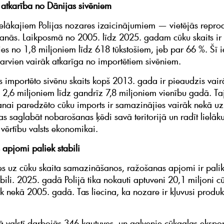
atkarība no Dānijas sivēniem
ielākajiem Polijas nozares izaicinājumiem — vietējās repro
nās. Laikposmā no 2005. līdz 2025. gadam cūku skaits ir
es no 1,8 miljoniem līdz 618 tūkstošiem, jeb par 66 %. Šī 
t arvien vairāk atkarīga no importētiem sivēniem.
 importēto sivēnu skaits kopš 2013. gada ir pieaudzis vairā
o 2,6 miljoniem līdz gandrīz 7,8 miljoniem vienību gadā. T
anai paredzēto cūku imports ir samazinājies vairāk nekā uz 
as saglabāt nobarošanas ķēdi savā teritorijā un radīt lielāk
 vērtību valsts ekonomikai.
apjomi paliek stabili
s uz cūku skaita samazināšanos, ražošanas apjomi ir palik
bili. 2025. gadā Polijā tika nokauti aptuveni 20,1 miljoni 
k nekā 2005. gadā. Tas liecina, ka nozare ir kļuvusi produk
 valstī darbojās 346 kautuves, un galvenie cūkgaļas eksport