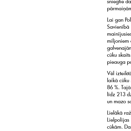
sniegtie d
pārmaiņām
Lai gan Po
Savienībā 
mainījusie
miljoniem 
galvenajām
cūku skait
pieauga p
Vēl izteik
laikā cūku 
86 %. Tajā
līdz 213 d
un mazo sa
Lielākā raž
Lielpolijas
cūkām. Daž