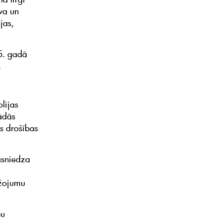
uva un
jas,
5. gadā
.
lijas
žādās
s drošības
asniedza
m
ažojumu
bu