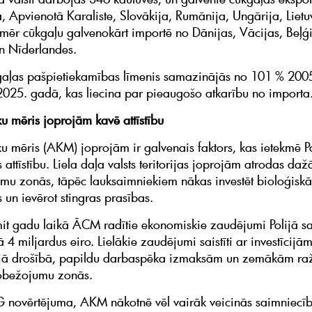
a, Apvienotā Karaliste, Slovākija, Rumānija, Ungārija, Liet
kmēr cūkgaļu galvenokārt importē no Dānijas, Vācijas, Beļģi
n Nīderlandes.
gaļas pašpietiekamības līmenis samazinājās no 101 % 200
2025. gadā, kas liecina par pieaugošo atkarību no importa
ku mēris joprojām kavē attīstību
ku mēris (AKM) joprojām ir galvenais faktors, kas ietekmē Po
attīstību. Liela daļa valsts teritorijas joprojām atrodas da
mu zonās, tāpēc lauksaimniekiem nākas investēt bioloģiskā
un ievērot stingras prasības.
t gadu laikā ĀCM radītie ekonomiskie zaudējumi Polijā s
 4 miljardus eiro. Lielākie zaudējumi saistīti ar investīcijā
ajā drošībā, papildu darbaspēka izmaksām un zemākām r
obežojumu zonās.
 novērtējuma, AKM nākotnē vēl vairāk veicinās saimniecī