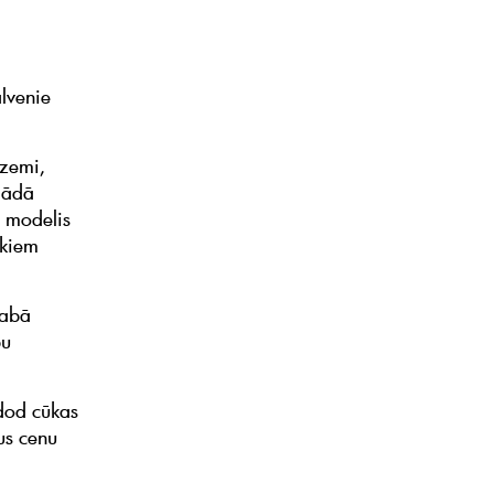
lvenie
 zemi,
gādā
s modelis
ekiem
labā
bu
dod cūkas
us cenu