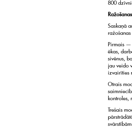
800 dzīvni
Ražošanas 
Saskaņā ar
ražošanas
Pirmais — 
ēkas, darb
sivēnus, b
jau veido 
izvairīties
Otrais mod
saimniecīb
kontroles,
Trešais mo
pārstrādāt
svārstībām