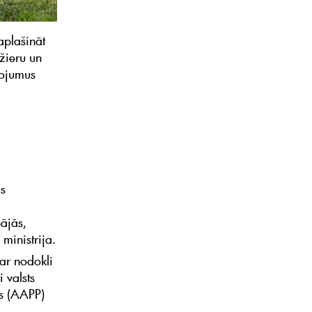
aplašināt
žieru un
lojumus
as
ājās,
ministrija.
 ar nodokli
 valsts
as (AAPP)