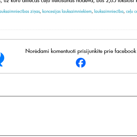
auksaimniecības ziņas
,
koncesijas lauksaimniekiem
,
lauksaimniecība
,
ceļu c
Norėdami komentuoti prisijunkite prie facebook