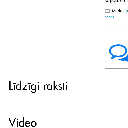
Marks :
L
cenas
.
Līdzīgi raksti
Video