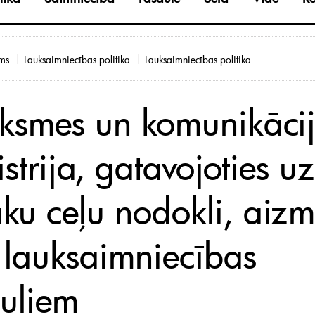
ms
Lauksaimniecības politika
Lauksaimniecības politika
iksmes un komunikāci
strija, gatavojoties uz
āku ceļu nodokli, aizm
 lauksaimniecības
muliem