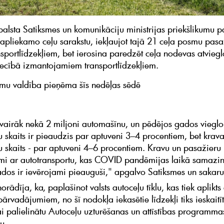
balsta Satiksmes un komunikāciju ministrijas priekšlikumu p
 apliekamo ceļu sarakstu, iekļaujot tajā 21 ceļa posmu pasa
nsportlīdzekļiem, bet ierosina paredzēt ceļa nodevas atvieg
ecībā izmantojamiem transportlīdzekļiem.
mu valdība pieņēma šīs nedēļas sēdē
r vairāk nekā 2 miljoni automašīnu, un pēdējos gados vieglo
 skaits ir pieaudzis par aptuveni 3–4 procentiem, bet krav
 skaits - par aptuveni 4–6 procentiem. Kravu un pasažieru
i ar autotransportu, kas COVID pandēmijas laikā samazin
dos ir ievērojami pieauguši," apgalvo Satiksmes un sakaru 
norādīja, ka, paplašinot valsts autoceļu tīklu, kas tiek aplikts
ārvadājumiem, no šī nodokļa iekasētie līdzekļi tiks ieskaitīti
ai palielinātu Autoceļu uzturēšanas un attīstības programm
u.