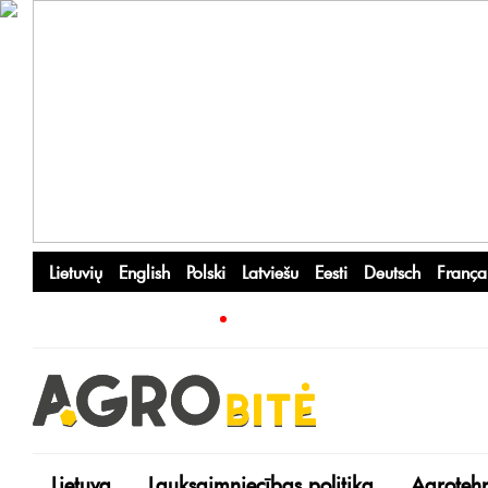
Lietuvių
English
Polski
Latviešu
Eesti
Deutsch
França
Lietuva
Lauksaimniecības politika
Agroteh