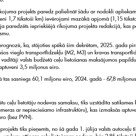
īkojuma projekts paredz palielināt šādu ar nodokli aplieka
uveni 1,7 tūkstoši km) ievērojami mazākā apjomā (1,15 tūksto
ija paredzēts iepriekšējā rīkojuma projekta redakcijā, kas 
osmu.
 prognozē, ka, stājoties spēkā šim dekrētam, 2025. gada pi
šos vieglo transportlīdzekļu (M2, M3) un kravas transportlī
vadītāji valsts budžetā ceļu lietošanas maksājumos papild
ptuveni 3,5 miljonus eiro.
 tas sasniegs 60,1 miljonu eiro, 2024. gadā - 67,8 miljonus
ētu ceļu lietotāju nodevas samaksu, tiks uzstādīta satiksmes 
ameras ar nepieciešamo infrastruktūru), kas izmaksās aptuv
uro (bez PVN).
projekts tiks pieņemts, no šā gada 1. jūlija valsts autoceļu tī
 uz kuru attiecas ceļu lietošanas nodeva, būs 2,85 tūkstoši