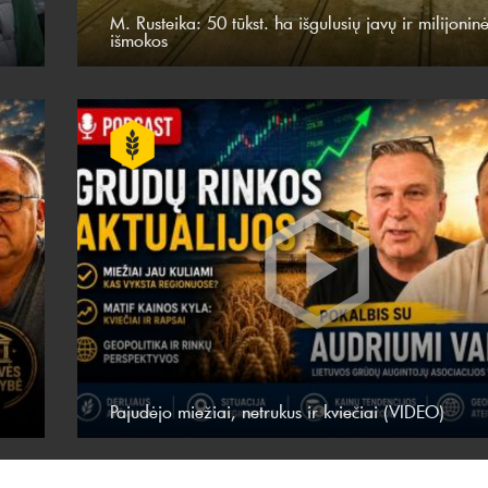
M. Rusteika: 50 tūkst. ha išgulusių javų ir milijonin
išmokos
Pajudėjo miežiai, netrukus ir kviečiai (VIDEO)