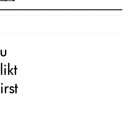
ju
likt
irst