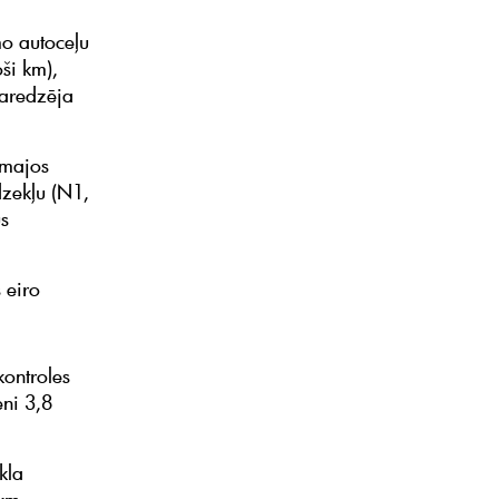
mo autoceļu
ši km),
paredzēja
rmajos
dzekļu (N1,
us
 eiro
kontroles
eni 3,8
kla
 km.