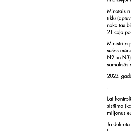
Minētais r
tīklu (apt
nekā tas b
21 ceļa p
Ministrija
sešos mēne
N2 un N3) 
samaksās a
2023. gadā
.
Lai kontrol
sistēma (k
miljonus e
Ja dekrēta 
kopgarums,