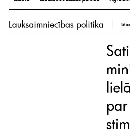
Lauksaimniecības politika
Sāku
Sat
mini
liel
par
sti