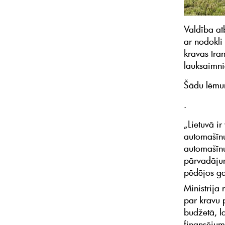
Valdība at
ar nodokli
kravas tra
lauksaimni
Šādu lēmu
.
„Lietuvā i
automašīnu
automašīnu
pārvadājum
pēdējos ga
Ministrija 
par kravu p
budžetā, l
finansējum