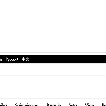
is
Русский
中文
nika
Saimniecība
Pasaule
Sēta
Vide
R