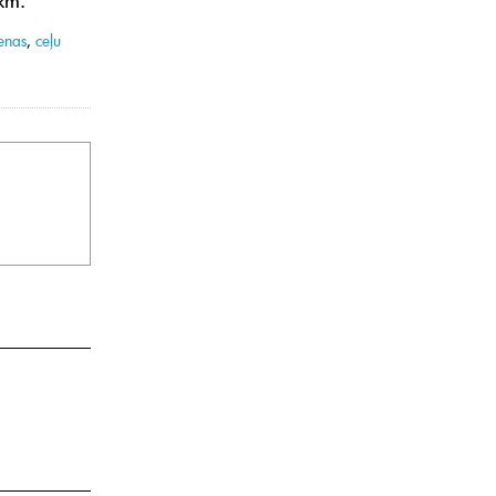
enas
,
ceļu