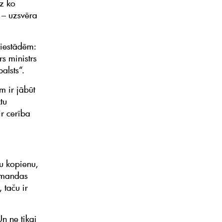
dz ko
 – uzsvēra
s iestādēm:
rs ministrs
alsts“.
m ir jābūt
tu
r cerība
u kopienu,
komandas
 taču ir
n ne tikai