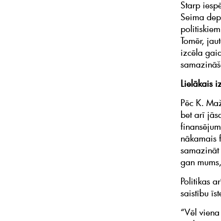
Starp iesp
Seima depu
politiskie
Tomēr, jau
izcēla gai
samazināša
Lielākais 
Pēc K. Maž
bet arī jā
finansējum
nākamais f
samazināt 
gan mums,
Politikas 
saistību ī
“Vēl viena