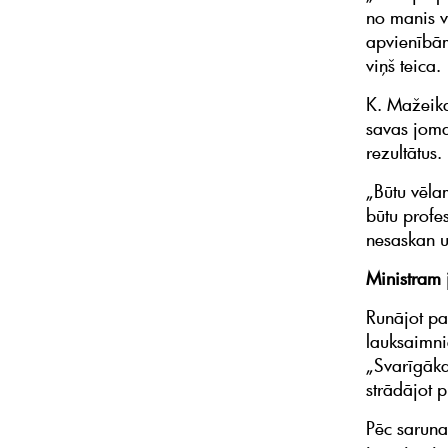
no manis v
apvienībām
viņš teica.
K. Mažeikas
savas jomas
rezultātus.
„Būtu vēla
būtu profes
nesaskan u
Ministram 
Runājot pa
lauksaimni
„Svarīgāka
strādājot p
Pēc sarunas