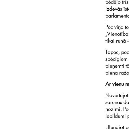
pēdējo trīs
izdevās īs
parlamenta
Pēc viņa te
„Vienotība 
tikai runā 
Tāpēc, pēc
spēcīgiem 
pieņemti t
piena ražot
Ar vienu mi
Novērtējot
sarunas dal
nozīmi. Pēc
iebildumi p
„Runājot p