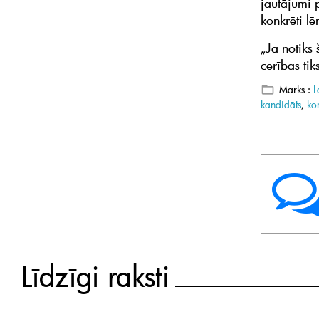
jautājumi p
konkrēti l
„Ja notiks 
cerības ti
Marks :
L
kandidāts
,
ko
Līdzīgi raksti