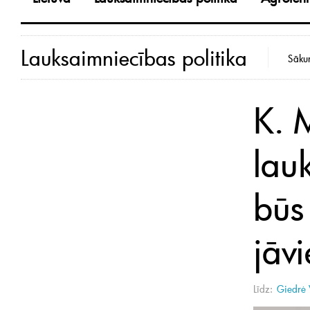
Lauksaimniecības politika
Sāku
K. 
lau
būs 
jāvi
Līdz:
Giedrė 