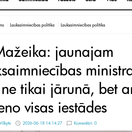
ms
Lauksaimniecības politika
Lauksaimniecības politika
Mažeika: jaunajam
ksaimniecības minist
ne tikai jārunā, bet a
eno visas iestādes
Vilkytė
2026-06-18 14:14:27
Komentāri:
0