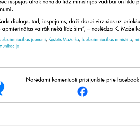
ēc iespējas ātrāk nonāktu līdz ministrijas vadībai un tiktu 
ēmumi.
šāds dialogs, tad, iespējams, daži darbi virzīsies uz priekšu
ks apmierinātas vairāk nekā līdz šim“, – noslēdza K. Mažeik
auksaimniecības jaunumi
,
Kęstutis Mažeika
,
Lauksaimniecības ministrija
,
mi
munikācija
.
Norėdami komentuoti prisijunkite prie facebook