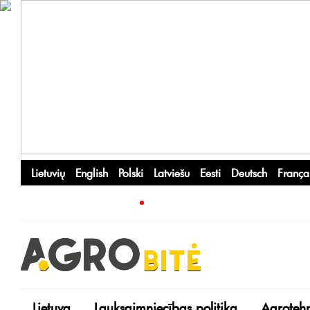
Lietuvių
English
Polski
Latviešu
Eesti
Deutsch
França
Lietuva
Lauksaimniecības politika
Agroteh