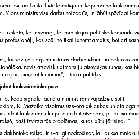
iena, bet arī Lauku lietu komitejā un kopumā no lauksaimni
. Viens ministrs visu darbu neizdarīs, ir jābūt spēcīgai ko
 uzskata, ka ir svarīgi, lai ministrijas politisko komandu v
 profesionāļi, kas spēj ne tikai ieņemt amatus, bet arī sasn
ms, lai saziņa starp ministrijas darbiniekiem un politisko 
ionālāka, nevis atsevišķu dimensiju atsevišķas runas, kas bi
n neļauj pieņemt lēmumus“, – teica politiķis.
jābūt lauksaimnieku pusē
r to, kādu signālu jaunajam ministram vajadzētu sūtīt
ekiem, K. Mažeika vispirms uzsvēra atklātības un dialoga 
is ir būt lauksaimnieku pusē un būt atvērtam, jo lauksaimnie
raksē, paši izvirza tās problēmas, kuras būtu jārisina. “
 dalībnieka teiktā, ir svarīgi nodrošināt, lai lauksaimnieku i