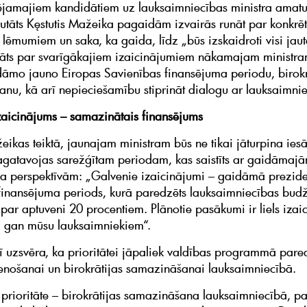
ējamajiem kandidātiem uz lauksaimniecības ministra amatu
tāts Kęstutis Mažeika pagaidām izvairās runāt par konkrē
m lēmumiem un saka, ka gaida, līdz „būs izskaidroti visi jaut
tāts par svarīgākajiem izaicinājumiem nākamajam ministra
dāmo jauno Eiropas Savienības finansējuma periodu, birokr
nu, kā arī nepieciešamību stiprināt dialogu ar lauksaimni
izaicinājums – samazinātais finansējums
eikas teiktā, jaunajam ministram būs ne tikai jāturpina iesā
sagatavojas sarežģītam periodam, kas saistīts ar gaidāmaj
a perspektīvām: „Galvenie izaicinājumi – gaidāmā prezide
inansējuma periods, kurā paredzēts lauksaimniecības budž
par aptuveni 20 procentiem. Plānotie pasākumi ir liels izai
 gan mūsu lauksaimniekiem“.
arī uzsvēra, ka prioritātei jāpaliek valdības programmā pare
stenošanai un birokrātijas samazināšanai lauksaimniecībā.
 prioritāte – birokrātijas samazināšana lauksaimniecībā, pa