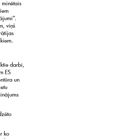
 minētais
tiem
ājumi”.
m, viņš
ātijas
ekiem.
ktie darbi,
ām ES
ntūra un
etu
cinājums
dzēto
r ko