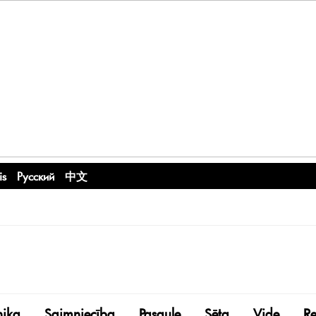
is
Русский
中文
nika
Saimniecība
Pasaule
Sēta
Vide
R