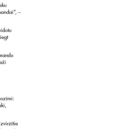
eku
mandai“, –
eidotu
iegt
komandu
eži
nozīmi:
ki,
zvirzītie