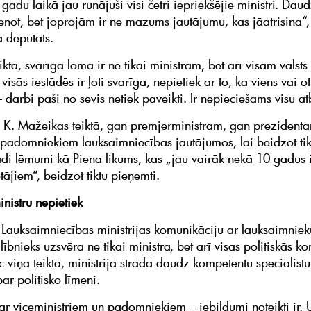
 gadu laikā jau runājuši visi četri iepriekšējie ministri. Dau
tenot, bet joprojām ir ne mazums jautājumu, kas jāatrisina“,
 deputāts.
iktā, svarīga loma ir ne tikai ministram, bet arī visām valst
visās iestādēs ir ļoti svarīga, nepietiek ar to, ka viens vai ot
– darbi paši no sevis netiek paveikti. Ir nepieciešams visu atb
 K. Mažeikas teiktā, gan premjerministram, gan prezidenta
padomniekiem lauksaimniecības jautājumos, lai beidzot tik
ādi lēmumi kā Piena likums, kas „jau vairāk nekā 10 gadus i
ājiem“, beidzot tiktu pieņemti.
nistru nepietiek
 Lauksaimniecības ministrijas komunikāciju ar lauksaimniek
ībnieks uzsvēra ne tikai ministra, bet arī visas politiskās 
 viņa teiktā, ministrijā strādā daudz kompetentu speciālistu,
ar politisko līmeni.
ar viceministriem un padomniekiem – iebildumi noteikti ir. U