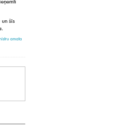
pieņemti
 un šīs
a.
nistru amata