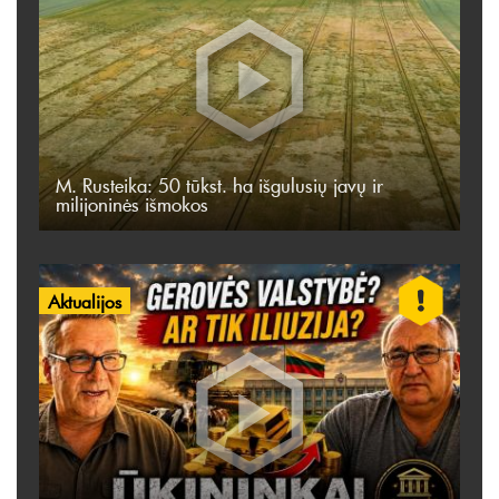
M. Rusteika: 50 tūkst. ha išgulusių javų ir
milijoninės išmokos
Aktualijos