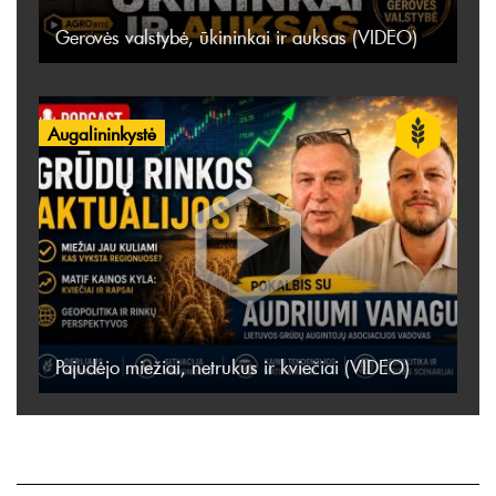
Gerovės valstybė, ūkininkai ir auksas (VIDEO)
Augalininkystė
Pajudėjo miežiai, netrukus ir kviečiai (VIDEO)