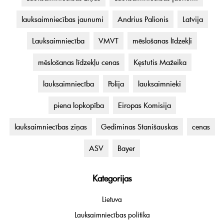
lauksaimniecības jaunumi
Andrius Palionis
Latvija
Lauksaimniecība
VMVT
mēslošanas līdzekļi
mēslošanas līdzekļu cenas
Kęstutis Mažeika
lauksaimniecība
Polija
lauksaimnieki
piena lopkopība
Eiropas Komisija
lauksaimniecības ziņas
Gediminas Stanišauskas
cenas
ASV
Bayer
Kategorijas
Lietuva
Lauksaimniecības politika