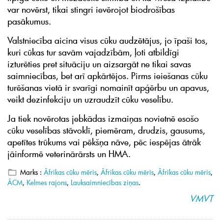
var novērst, tikai stingri ievērojot biodrošības
pasākumus.
Valstniecība aicina visus cūku audzētājus, jo īpaši tos,
kuri cūkas tur savām vajadzībām, ļoti atbildīgi
izturēties pret situāciju un aizsargāt ne tikai savas
saimniecības, bet arī apkārtējos. Pirms ieiešanas cūku
turēšanas vietā ir svarīgi nomainīt apģērbu un apavus,
veikt dezinfekciju un uzraudzīt cūku veselību.
Ja tiek novērotas jebkādas izmaiņas novietnē esošo
cūku veselības stāvoklī, piemēram, drudzis, gausums,
apetītes trūkums vai pēkšņa nāve, pēc iespējas ātrāk
jāinformē veterinārārsts un HMA.
Marks :
Āfrikas cūku mēris
,
Āfrikas cūku mēris
,
Āfrikas cūku mēris
,
ĀCM
,
Kelmes rajons
,
Lauksaimniecības ziņas
.
VMVT