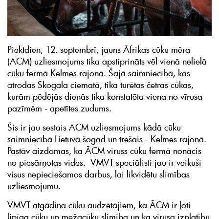
Piektdien, 12. septembrī, jauns Āfrikas cūku mēra
(ĀCM) uzliesmojums tika apstiprināts vēl vienā nelielā
cūku fermā Kelmes rajonā. Šajā saimniecībā, kas
atrodas Skogala ciematā, tika turētas četras cūkas,
kurām pēdējās dienās tika konstatēta viena no vīrusa
pazīmēm - apetītes zudums.
Šis ir jau sestais ĀCM uzliesmojums kādā cūku
saimniecībā Lietuvā šogad un trešais - Kelmes rajonā.
Pastāv aizdomas, ka ĀCM vīruss cūku fermā nonācis
no piesārņotas vides. VMVT speciālisti jau ir veikuši
visus nepieciešamos darbus, lai likvidētu slimības
uzliesmojumu.
VMVT atgādina cūku audzētājiem, ka ĀCM ir ļoti
lipīga cūku un mežacūku slimība un ka vīrusa izplatību