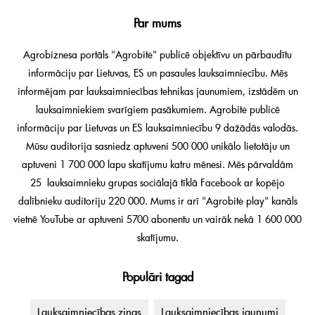
Par mums
Agrobiznesa portāls "Agrobitė" publicē objektīvu un pārbaudītu
informāciju par Lietuvas, ES un pasaules lauksaimniecību. Mēs
informējam par lauksaimniecības tehnikas jaunumiem, izstādēm un
lauksaimniekiem svarīgiem pasākumiem. Agrobitė publicē
informāciju par Lietuvas un ES lauksaimniecību 9 dažādās valodās.
Mūsu auditorija sasniedz aptuveni 500 000 unikālo lietotāju un
aptuveni 1 700 000 lapu skatījumu katru mēnesi. Mēs pārvaldām
25 lauksaimnieku grupas sociālajā tīklā Facebook ar kopējo
dalībnieku auditoriju 220 000. Mums ir arī "Agrobitė play" kanāls
vietnē YouTube ar aptuveni 5700 abonentu un vairāk nekā 1 600 000
skatījumu.
Populāri tagad
Lauksaimniecības ziņas
Lauksaimniecības jaunumi