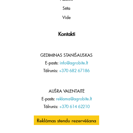
Sēta
Vide
Kontakti
GEDIMINAS STANIŠAUSKAS
E-pasts:
info@agrobite.lt
Tālrunis:
+370 682 67186
AUŠRA VALENTAITĖ
E-pasts:
reklama@agrobite.lt
Tālrunis:
+370 614 62210
Reklāmas stendu rezervēšana