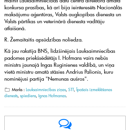
mainīt Lauksaimniecības datu centra direktora amata
konkursa prasības, kā arī bija ieinteresēts Nacionālās
maksājumu aģentūras, Valsts augkopības dienesta un
Valsts pārtikas un veterinārā dienesta vadītāju
atlaišanā.
R. Žemaitaitis apsūdzības noliedza.
Kā jau rakstīja BNS, līdzšinējais Lauksaimniecības
padomes priekšsēdētājs I. Hofmans vairs nebūs
ministrs jaunajā Ingas Ruginienes valdībā, un viņa
vietā ministru amatā stāsies Andrius Palionis, kuru
nominējusi partija "Nemunas aušros".
Marks :
Lauksaimniecības ziņas
,
STT
,
Īpašais izmeklēšanas
dienests
,
spiediens
,
Ignas Hofmanas
.