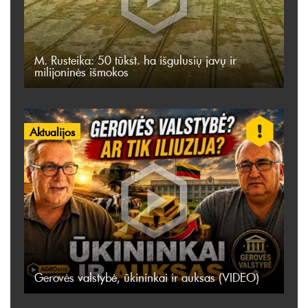
M. Rusteika: 50 tūkst. ha išgulusių javų ir
milijoninės išmokos
Aktualijos
Gerovės valstybė, ūkininkai ir auksas (VIDEO)