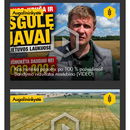
Augalininkystė
Kas nutinka pupoms po 100 % pažeidimo?
Bandymo rezultatai nustebino (VIDEO)
Augalininkystė