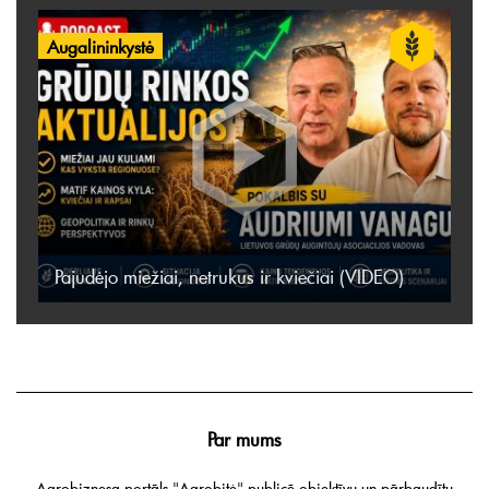
Augalininkystė
Pajudėjo miežiai, netrukus ir kviečiai (VIDEO)
Par mums
Agrobiznesa portāls "Agrobitė" publicē objektīvu un pārbaudītu