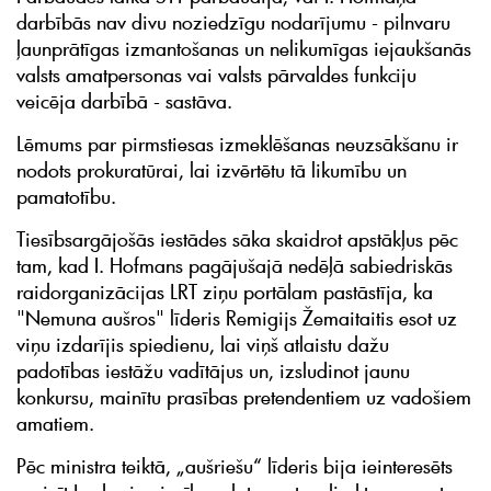
darbībās nav divu noziedzīgu nodarījumu - pilnvaru
ļaunprātīgas izmantošanas un nelikumīgas iejaukšanās
valsts amatpersonas vai valsts pārvaldes funkciju
veicēja darbībā - sastāva.
Lēmums par pirmstiesas izmeklēšanas neuzsākšanu ir
nodots prokuratūrai, lai izvērtētu tā likumību un
pamatotību.
Tiesībsargājošās iestādes sāka skaidrot apstākļus pēc
tam, kad I. Hofmans pagājušajā nedēļā sabiedriskās
raidorganizācijas LRT ziņu portālam pastāstīja, ka
"Nemuna aušros" līderis Remigijs Žemaitaitis esot uz
viņu izdarījis spiedienu, lai viņš atlaistu dažu
padotības iestāžu vadītājus un, izsludinot jaunu
konkursu, mainītu prasības pretendentiem uz vadošiem
amatiem.
Pēc ministra teiktā, „aušriešu“ līderis bija ieinteresēts