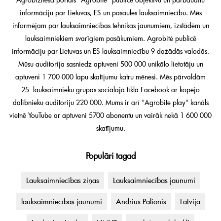
informāciju par Lietuvas, ES un pasaules lauksaimniecību. Mēs
informējam par lauksaimniecības tehnikas jaunumiem, izstādēm un
lauksaimniekiem svarīgiem pasākumiem. Agrobitė publicē
informāciju par Lietuvas un ES lauksaimniecību 9 dažādās valodās.
Mūsu auditorija sasniedz aptuveni 500 000 unikālo lietotāju un
aptuveni 1 700 000 lapu skatījumu katru mēnesi. Mēs pārvaldām
25 lauksaimnieku grupas sociālajā tīklā Facebook ar kopējo
dalībnieku auditoriju 220 000. Mums ir arī "Agrobitė play" kanāls
vietnē YouTube ar aptuveni 5700 abonentu un vairāk nekā 1 600 000
skatījumu.
Populāri tagad
Lauksaimniecības ziņas
Lauksaimniecības jaunumi
lauksaimniecības jaunumi
Andrius Palionis
Latvija