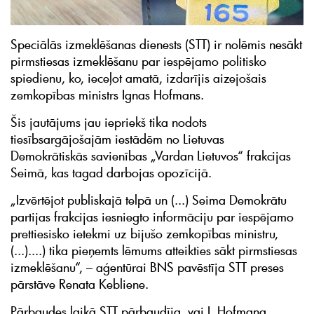
Speciālās izmeklēšanas dienests (STT) ir nolēmis nesākt
pirmstiesas izmeklēšanu par iespējamo politisko
spiedienu, ko, ieceļot amatā, izdarījis aizejošais
zemkopības ministrs Ignas Hofmans.
Šis jautājums jau iepriekš tika nodots
tiesībsargājošajām iestādēm no Lietuvas
Demokrātiskās savienības „Vardan Lietuvos“ frakcijas
Seimā, kas tagad darbojas opozīcijā.
„Izvērtējot publiskajā telpā un (...) Seima Demokrātu
partijas frakcijas iesniegto informāciju par iespējamo
prettiesisko ietekmi uz bijušo zemkopības ministru,
(...)....) tika pieņemts lēmums atteikties sākt pirmstiesas
izmeklēšanu“, – aģentūrai BNS pavēstīja STT preses
pārstāve Renata Kebliene.
Pārbaudes laikā STT pārbaudīja, vai I. Hofmaņa