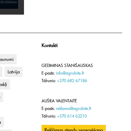
Kontakti
jaunumi
GEDIMINAS STANIŠAUSKAS
Latvija
E-pasts:
info@agrobite.lt
Tālrunis:
+370 682 67186
ekļi
a
AUŠRA VALENTAITĖ
E-pasts:
reklama@agrobite.lt
Tālrunis:
+370 614 62210
a
Reklāmas stendu rezervēšana