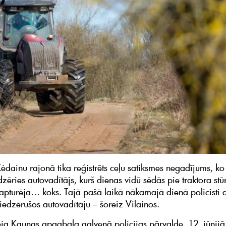
ėdainu rajonā tika reģistrēts ceļu satiksmes negadījums, ko 
dzēries autovadītājs, kurš dienas vidū sēdās pie traktora stū
apturēja… koks. Tajā pašā laikā nākamajā dienā policisti a
piedzērušos autovadītāju – šoreiz Vilainos.
ja Kaunas apgabala galvenā policijas pārvalde, 12. jūni