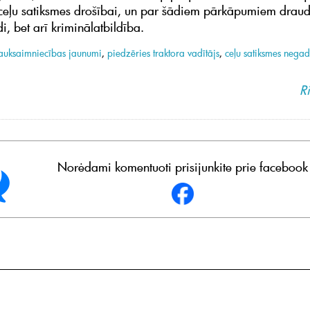
eļu satiksmes drošībai, un par šādiem pārkāpumiem draud 
, bet arī kriminālatbildība.
auksaimniecības jaunumi
,
piedzēries traktora vadītājs
,
ceļu satiksmes nega
Ri
Norėdami komentuoti prisijunkite prie facebook