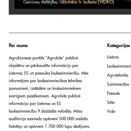
Gerovės valstybė, ūkininkai ir auksas (VIDEO)
Par mums
Kategorijas
Lietuva
Agrobiznesa portāls "Agrobitė" publicē
objektīvu un pārbaudītu informāciju par
Lauksaimniecī
Lietuvas, ES un pasaules lauksaimniecību. Mēs
Agrotehnika
informējam par lauksaimniecības tehnikas
Saimniecība
jaunumiem, izstādēm un lauksaimniekiem
Pasaule
svarīgiem pasākumiem. Agrobitė publicē
Sēta
informāciju par Lietuvas un ES
lauksaimniecību 9 dažādās valodās. Mūsu
Vide
auditorija sasniedz aptuveni 500 000 unikālo
lietotāju un aptuveni 1 700 000 lapu skatījumu