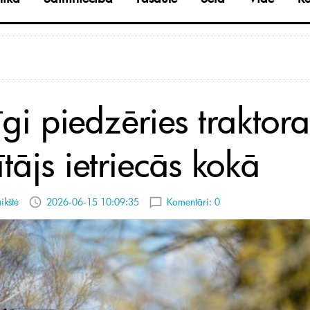
īgi piedzēries traktora
tājs ietriecās kokā
ikštė
2026-06-15 10:09:35
Komentāri:
0