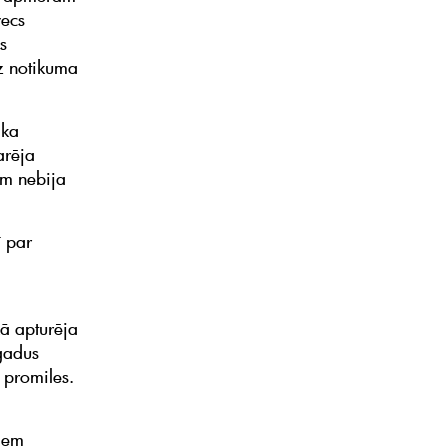
vecs
s
uz notikuma
ika
arēja
am nebija
ī par
.
kā apturēja
 gadus
4 promiles.
jiem