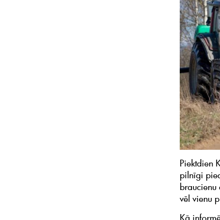
Piektdien K
pilnīgi pie
braucienu 
vēl vienu 
Kā informē