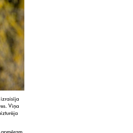
izraisīja
res. Viņa
izturēja
jā apmēram