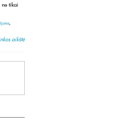
ne tikai
dījums
,
nkos aikštė