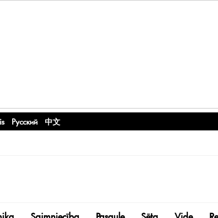
is
Русский
中文
nika
Saimniecība
Pasaule
Sēta
Vide
R