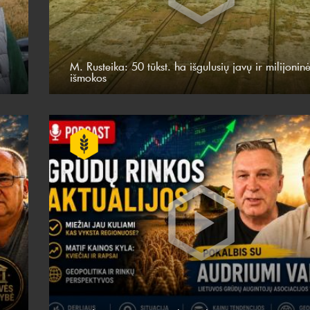
M. Rusteika: 50 tūkst. ha išgulusių javų ir milijonin
išmokos