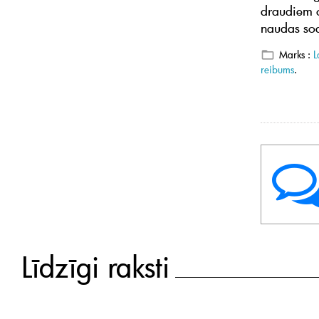
draudiem c
naudas sodi
Marks :
L
reibums
.
Līdzīgi raksti