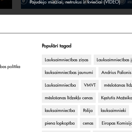
Pajudėjo miežiai, netrukus ir kviečiai (VIDEO)
Populāri tagad
Lauksaimniecības ziņas
Lauksaimniecības 
bas politika
lauksaimniecības jaunumi
Andrius Palionis
Lauksaimniecība
VMVT
mēslošanas līdz
mēslošanas līdzekļu cenas
Kęstutis Mažeik
lauksaimniecība
Polija
lauksaimnieki
piena lopkopība
cenas
Eiropas Komisij