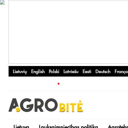
Lietuvių
English
Polski
Latviešu
Eesti
Deutsch
França
Lietuva
Lauksaimniecības politika
Agroteh