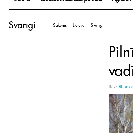
Svarīgi
Sākums
Lietuva
Svarīgi
Piln
vadī
Līdz:
Rinkos a