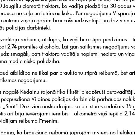
10 Jaugiliu ciematā traktors, ko vadīja piedzēries 30 gadus 
nobrauca no ceļa un ietriecās kokā. Par negadījumu Vispārējā
 centram ziņoja garām braucošs iedzīvotājs, un drīz vien 
ās policijas darbinieki.
adītāja reibumu, atklājās, ka viņš bija stipri piedzēries – t
 pat 2,74 promiles alkohola. Lai gan satiksmes negadījums v
audz smagāk, pats traktora vadītājs nopietni necieta un viņ
ma medicīniskā palīdzība.
raud atbildība ne tikai par braukšanu stiprā reibumā, bet ar
satiksmes negadījumu.
s nogalē Kėdainu rajonā tika fiksēti piedzēruši autovadītāji
 pēcpusdienā Vilainos policijas darbinieki pārbaudes nolū
 „Seat”. Drīz vien noskaidrojās, ka pie stūres sēdošais 35
etis arī bija ievērojami iereibis – alkometrā viņš iepūta 2,1
t vidējam reibuma līmenim.
atgādina, ka braukšana reibumā joprojām ir viens no lielāka