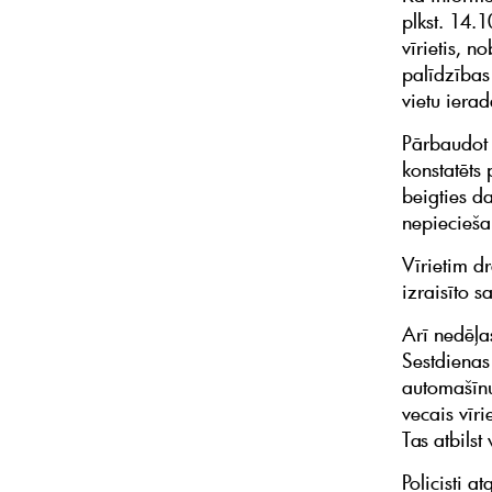
plkst. 14.
vīrietis, 
palīdzības
vietu ierad
Pārbaudot v
konstatēts
beigties d
nepiecieša
Vīrietim d
izraisīto 
Arī nedēļa
Sestdienas
automašīnu
vecais vīri
Tas atbils
Policisti 