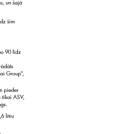
s, un šajā
īdz šim
no 90 līdz
rādāts
hai Group“,
am pieder
s tikai ASV,
ngs.
 litru