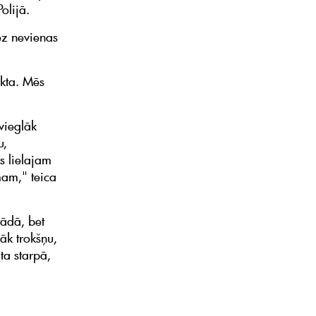
olijā.
ez nevienas
ukta. Mēs
vieglāk
u,
s lielajam
mam," teica
rādā, bet
āk trokšņu,
ta starpā,