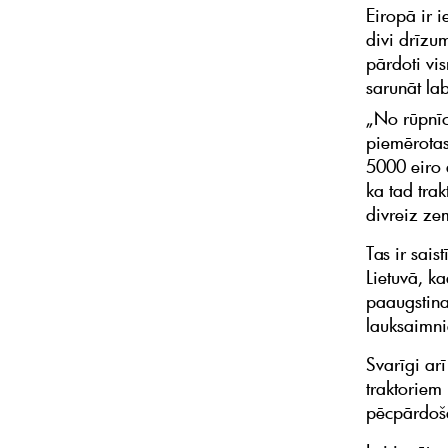
Eiropā ir 
divi drīzum
pārdoti vi
sarunāt la
„No rūpnīc
piemērotas
5000 eiro a
ka tad tra
divreiz z
Tas ir sais
Lietuvā, ka
paaugstina
lauksaimni
Svarīgi ar
traktoriem
pēcpārdoša