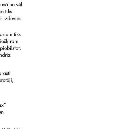
tuvā un vēl
ā tiks
r izdevies
oriem tiks
iešķiram
piebilstot,
ndrīz
arasti
retēji,
ax“
un