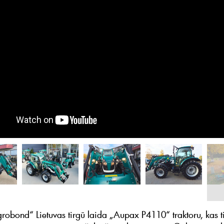
obond“ Lietuvas tirgū laida „Aupax P4110“ traktoru, kas t