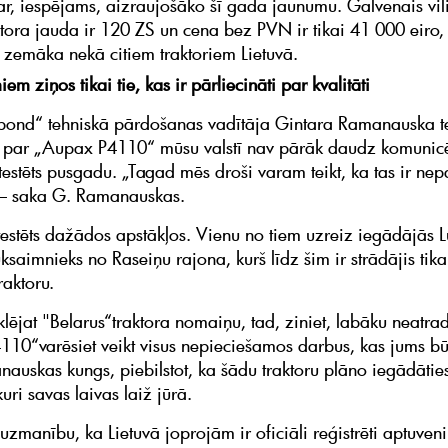
par, iespējams, aizraujošāko šī gada jaunumu. Galvenais vil
ktora jauda ir 120 ZS un cena bez PVN ir tikai 41 000 eiro, 
 zemāka nekā citiem traktoriem Lietuvā.
em ziņos tikai tie, kas ir pārliecināti par kvalitāti
ond“ tehniskā pārdošanas vadītāja Gintara Ramanauska te
ar „Aupax P4110“ mūsu valstī nav pārāk daudz komunicēji
testēts pusgadu. „Tagad mēs droši varam teikt, ka tas ir nep
 – saka G. Ramanauskas.
 testēts dažādos apstākļos. Vienu no tiem uzreiz iegādājās L
ksaimnieks no Raseiņu rajona, kurš līdz šim ir strādājis tika
raktoru.
lējat "Belarus“traktora nomaiņu, tad, ziniet, labāku neatrad
10“varēsiet veikt visus nepieciešamos darbus, kas jums bū
auskas kungs, piebilstot, ka šādu traktoru plāno iegādātie
kuri savas laivas laiž jūrā.
uzmanību, ka Lietuvā joprojām ir oficiāli reģistrēti aptuven