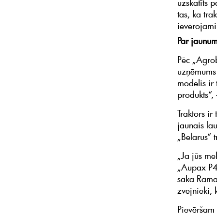
uzskatīts 
tas, ka tra
ievērojami
Par jaunumi
Pēc „Agrob
uzņēmums p
modelis ir 
produkts“,
Traktors ir
jaunais lau
„Belarus“ t
„Ja jūs mek
„Aupax P41
saka Raman
zvejnieki, 
Pievēršam 