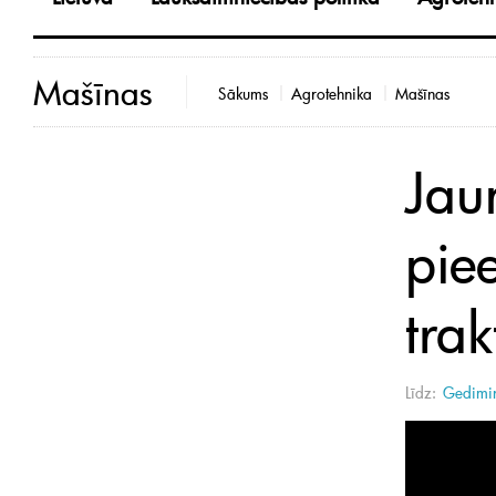
Mašīnas
Sākums
Agrotehnika
Mašīnas
Jaun
piee
tra
Līdz:
Gedimin