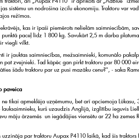
iti traktori, arī „Aupax P4110“ ir aprīkots ar „AdBlue“ izme
ijas sistēmu un nodrošina izcilu ekonomiju. Traktoru var vadīt
ajos režīmos.
 iekrāvējs, kas ir īpaši piemērots nelielām saimniecībām, sa
 punktā paceļ līdz 1 800 kg. Savukārt 2,5 m darba platuma 
ir viegli vilkt.
nti ir jauktas saimniecības, mežsaimnieki, komunālo pakal
n pat zvejnieki. Tad kāpēc gan pirkt traktoru par 80 000 eir
āties šādu traktoru par uz pusi mazāku cenu?", - saka Ra
to paveica
 ne tikai apmeklēja uzņēmumu, bet arī apciemoja Lūkasu,
lauksaimnieku, kurš uzaudzis Anglijā, izglītību ieguvis Lielb
avu māju ārzemēs un iegādājies viensētu ar 22 ha zemes 
s uzzināja par traktoru Aupax P4110 laikā, kad šis traktors 