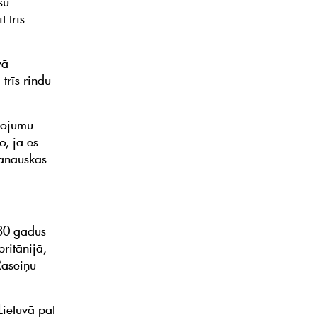
šu
 trīs
vā
trīs rindu
pojumu
o, ja es
manauskas
 30 gadus
ritānijā,
Raseiņu
Lietuvā pat