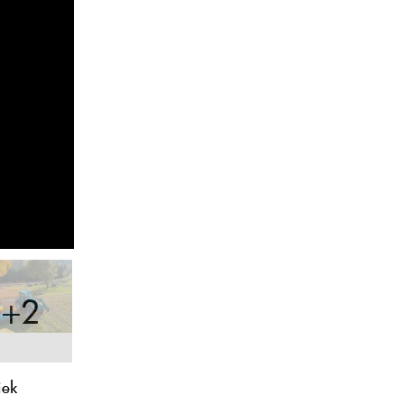
+2
iek