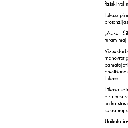
fiziski vēl
Lūkass pir
pretenzija
„Apkārt Ši
turam mājl
Visus darb
manevrēt g
pamatojoti
presēšanas
Lūkass.
Lūkasa saim
otru pusi 
un karstās 
sakrāmējis
Unikāla ie