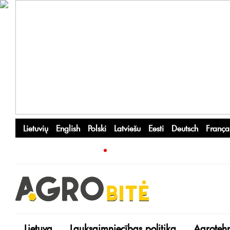
Lietuvių
English
Polski
Latviešu
Eesti
Deutsch
França
Lietuva
Lauksaimniecības politika
Agroteh