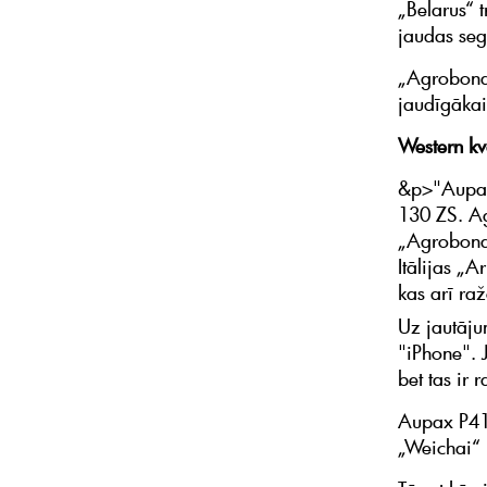
„Belarus“ 
jaudas seg
„Agrobond“
jaudīgākai
Western kv
&p>"Aupax 
130 ZS. Ag
„Agrobond“
Itālijas „
kas arī raž
Uz jautājum
"iPhone". J
bet tas ir 
Aupax P411
„Weichai“ 