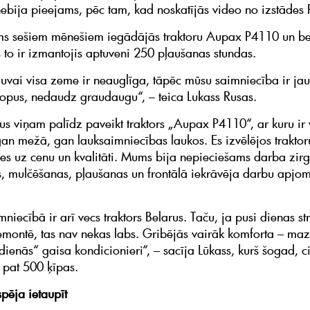
 nebija pieejams, pēc tam, kad noskatījās video no izstādes P
ms sešiem mēnešiem iegādājās traktoru Aupax P4110 un b
s to ir izmantojis aptuveni 250 pļaušanas stundas.
luvai visa zeme ir neauglīga, tāpēc mūsu saimniecība ir ja
opus, nedaudz graudaugu“, – teica Lukass Rusas.
us viņam palīdz paveikt traktors „Aupax P4110“, ar kuru ir 
an mežā, gan lauksaimniecības laukos. Es izvēlējos traktor
es uz cenu un kvalitāti. Mums bija nepieciešams darba zirg
, mulčēšanas, pļaušanas un frontālā iekrāvēja darbu apjo
niecībā ir arī vecs traktors Belarus. Taču, ja pusi dienas st
remontē, tas nav nekas labs. Gribējās vairāk komforta – maz
dienās“ gaisa kondicionieri“, – sacīja Lūkass, kurš šogad, ci
 pat 500 ķīpas.
spēja ietaupīt