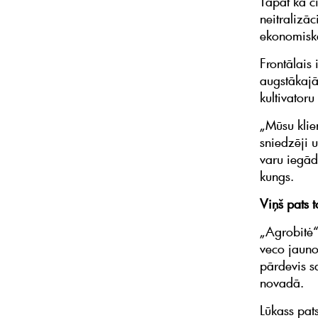
Tāpat kā c
neitralizāc
ekonomisk
Frontālais
augstākajā
kultivatoru 
„Mūsu klie
sniedzēji u
varu iegād
kungs.
Viņš pats 
„Agrobitė“
veco jauno 
pārdevis s
novadā.
Lūkass pat