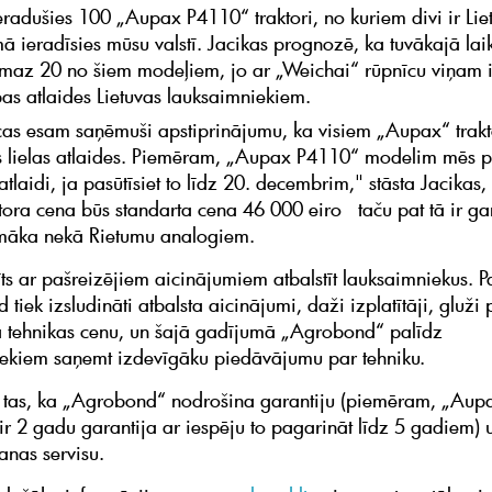
ieradušies 100 „Aupax P4110“ traktori, no kuriem divi ir Lie
ā ieradīsies mūsu valstī. Jacikas prognozē, ka tuvākajā laik
smaz 20 no šiem modeļiem, jo ar „Weichai“ rūpnīcu viņam i
bas atlaides Lietuvas lauksaimniekiem.
as esam saņēmuši apstiprinājumu, ka visiem „Aupax“ trakt
 lielas atlaides. Piemēram, „Aupax P4110“ modelim mēs p
tlaidi, ja pasūtīsiet to līdz 20. decembrim," stāsta Jacikas, 
ktora cena būs standarta cena 46 000 eiro taču pat tā ir ga
emāka nekā Rietumu analogiem.
tīts ar pašreizējiem aicinājumiem atbalstīt lauksaimniekus. P
d tiek izsludināti atbalsta aicinājumi, daži izplatītāji, gluži p
 tehnikas cenu, un šajā gadījumā „Agrobond“ palīdz
ekiem saņemt izdevīgāku piedāvājumu par tehniku.
ī tas, ka „Agrobond“ nodrošina garantiju (piemēram, „Aup
 ir 2 gadu garantija ar iespēju to pagarināt līdz 5 gadiem) 
nas servisu.