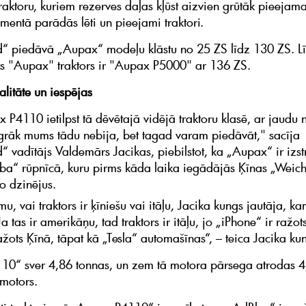
traktoru, kuriem rezerves daļas kļūst aizvien grūtāk pieejama
mentā parādās lēti un pieejami traktori.
 piedāvā „Aupax“ modeļu klāstu no 25 ZS līdz 130 ZS. L
s "Aupax" traktors ir "Aupax P5000" ar 136 ZS.
alitāte un iespējas
P4110 ietilpst tā dēvētajā vidējā traktoru klasē, ar jaudu 
rāk mums tādu nebija, bet tagad varam piedāvāt," sacīja
 vadītājs Valdemārs Jacikas, piebilstot, ka „Aupax“ ir izst
Arba“ rūpnīcā, kuru pirms kāda laika iegādājās Ķīnas „Weic
o dzinējus.
u, vai traktors ir ķīniešu vai itāļu, Jacika kungs jautāja, k
a tas ir amerikāņu, tad traktors ir itāļu, jo „iPhone“ ir ražot
ražots Ķīnā, tāpat kā „Tesla“ automašīnas“, – teica Jacika ku
0“ sver 4,86 tonnas, un zem tā motora pārsega atrodas 4,6
motors.