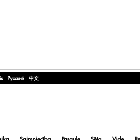
is
Русский
中文
nika
Saimniecība
Pasaule
Sēta
Vide
R