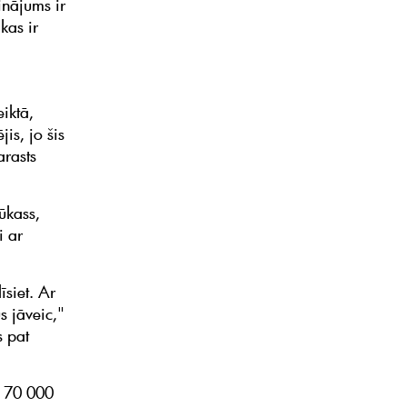
inājums ir
kas ir
iktā,
s, jo šis
arasts
ūkass,
i ar
īsiet. Ar
s jāveic,"
s pat
i 70 000