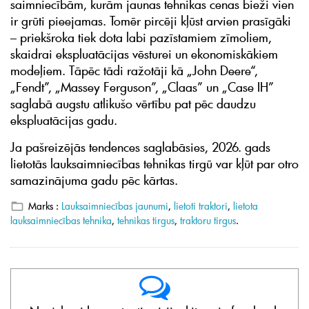
saimniecībām, kurām jaunas tehnikas cenas bieži vien
ir grūti pieejamas. Tomēr pircēji kļūst arvien prasīgāki
– priekšroka tiek dota labi pazīstamiem zīmoliem,
skaidrai ekspluatācijas vēsturei un ekonomiskākiem
modeļiem. Tāpēc tādi ražotāji kā „John Deere“,
„Fendt”, „Massey Ferguson”, „Claas” un „Case IH”
saglabā augstu atlikušo vērtību pat pēc daudzu
ekspluatācijas gadu.
Ja pašreizējās tendences saglabāsies, 2026. gads
lietotās lauksaimniecības tehnikas tirgū var kļūt par otro
samazinājuma gadu pēc kārtas.
Marks :
Lauksaimniecības jaunumi
,
lietoti traktori
,
lietota
lauksaimniecības tehnika
,
tehnikas tirgus
,
traktoru tirgus
.