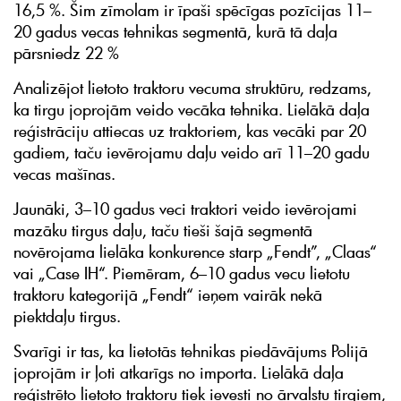
16,5 %. Šim zīmolam ir īpaši spēcīgas pozīcijas 11–
20 gadus vecas tehnikas segmentā, kurā tā daļa
pārsniedz 22 %
Analizējot lietoto traktoru vecuma struktūru, redzams,
ka tirgu joprojām veido vecāka tehnika. Lielākā daļa
reģistrāciju attiecas uz traktoriem, kas vecāki par 20
gadiem, taču ievērojamu daļu veido arī 11–20 gadu
vecas mašīnas.
Jaunāki, 3–10 gadus veci traktori veido ievērojami
mazāku tirgus daļu, taču tieši šajā segmentā
novērojama lielāka konkurence starp „Fendt”, „Claas“
vai „Case IH“. Piemēram, 6–10 gadus vecu lietotu
traktoru kategorijā „Fendt“ ieņem vairāk nekā
piektdaļu tirgus.
Svarīgi ir tas, ka lietotās tehnikas piedāvājums Polijā
joprojām ir ļoti atkarīgs no importa. Lielākā daļa
reģistrēto lietoto traktoru tiek ievesti no ārvalstu tirgiem,