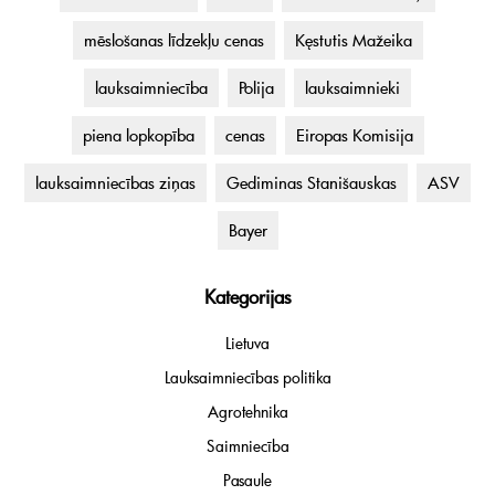
mēslošanas līdzekļu cenas
Kęstutis Mažeika
lauksaimniecība
Polija
lauksaimnieki
piena lopkopība
cenas
Eiropas Komisija
lauksaimniecības ziņas
Gediminas Stanišauskas
ASV
Bayer
Kategorijas
Lietuva
Lauksaimniecības politika
Agrotehnika
Saimniecība
Pasaule