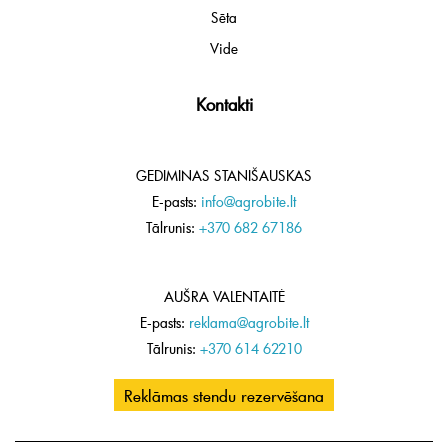
Sēta
Vide
Kontakti
GEDIMINAS STANIŠAUSKAS
E-pasts:
info@agrobite.lt
Tālrunis:
+370 682 67186
AUŠRA VALENTAITĖ
E-pasts:
reklama@agrobite.lt
Tālrunis:
+370 614 62210
Reklāmas stendu rezervēšana