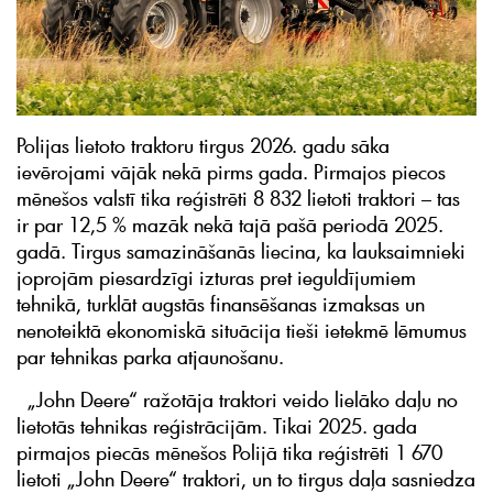
Polijas lietoto traktoru tirgus 2026. gadu sāka
ievērojami vājāk nekā pirms gada. Pirmajos piecos
mēnešos valstī tika reģistrēti 8 832 lietoti traktori – tas
ir par 12,5 % mazāk nekā tajā pašā periodā 2025.
gadā. Tirgus samazināšanās liecina, ka lauksaimnieki
joprojām piesardzīgi izturas pret ieguldījumiem
tehnikā, turklāt augstās finansēšanas izmaksas un
nenoteiktā ekonomiskā situācija tieši ietekmē lēmumus
par tehnikas parka atjaunošanu.
„John Deere“ ražotāja traktori veido lielāko daļu no
lietotās tehnikas reģistrācijām. Tikai 2025. gada
pirmajos piecās mēnešos Polijā tika reģistrēti 1 670
lietoti „John Deere“ traktori, un to tirgus daļa sasniedza