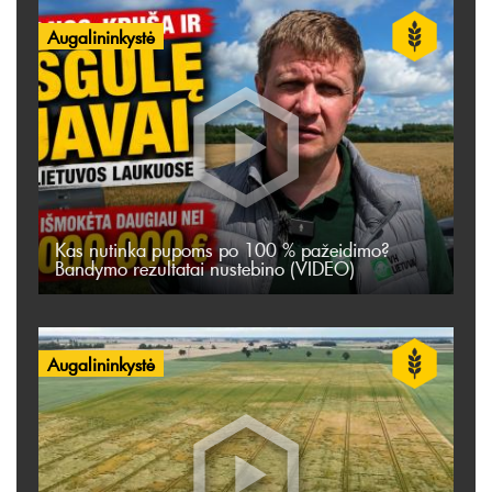
Augalininkystė
Kas nutinka pupoms po 100 % pažeidimo?
Bandymo rezultatai nustebino (VIDEO)
Augalininkystė