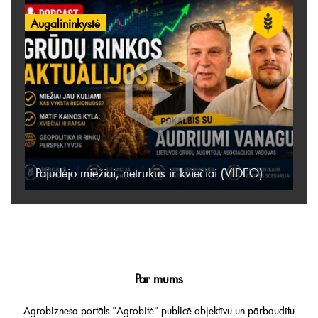
Augalininkystė
Pajudėjo miežiai, netrukus ir kviečiai (VIDEO)
Par mums
Agrobiznesa portāls "Agrobitė" publicē objektīvu un pārbaudītu