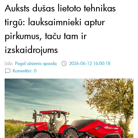
Auksts dušas lietoto tehnikas
tirgū: lauksaimnieki aptur
pirkumus, taču tam ir
izskaidrojums
Līdz:
Pagal užsienio spaudą
2026-06-12 16:00:18
Komentāri:
0