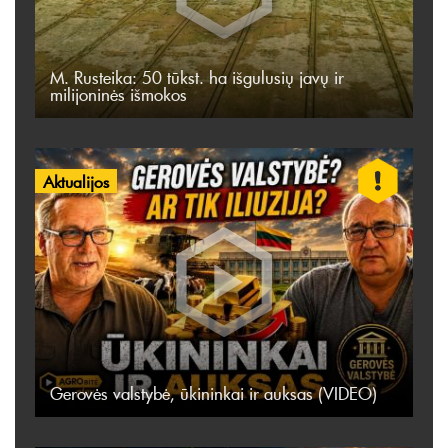
M. Rusteika: 50 tūkst. ha išgulusių javų ir
milijoninės išmokos
Aktualijos
Gerovės valstybė, ūkininkai ir auksas (VIDEO)