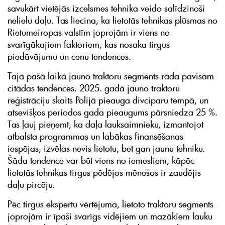
savukārt vietējās izcelsmes tehnika veido salīdzinoši
nelielu daļu. Tas liecina, ka lietotās tehnikas plūsmas no
Rietumeiropas valstīm joprojām ir viens no
svarīgākajiem faktoriem, kas nosaka tirgus
piedāvājumu un cenu tendences.
Tajā pašā laikā jauno traktoru segments rāda pavisam
citādas tendences. 2025. gadā jauno traktoru
reģistrāciju skaits Polijā pieauga divciparu tempā, un
atsevišķos periodos gada pieaugums pārsniedza 25 %.
Tas ļauj pieņemt, ka daļa lauksaimnieku, izmantojot
atbalsta programmas un labākas finansēšanas
iespējas, izvēlas nevis lietotu, bet gan jaunu tehniku.
Šāda tendence var būt viens no iemesliem, kāpēc
lietotās tehnikas tirgus pēdējos mēnešos ir zaudējis
daļu pircēju.
Pēc tirgus ekspertu vērtējuma, lietoto traktoru segments
joprojām ir īpaši svarīgs vidējiem un mazākiem lauku