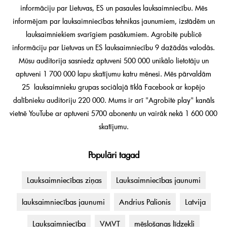
informāciju par Lietuvas, ES un pasaules lauksaimniecību. Mēs
informējam par lauksaimniecības tehnikas jaunumiem, izstādēm un
lauksaimniekiem svarīgiem pasākumiem. Agrobitė publicē
informāciju par Lietuvas un ES lauksaimniecību 9 dažādās valodās.
Mūsu auditorija sasniedz aptuveni 500 000 unikālo lietotāju un
aptuveni 1 700 000 lapu skatījumu katru mēnesi. Mēs pārvaldām
25 lauksaimnieku grupas sociālajā tīklā Facebook ar kopējo
dalībnieku auditoriju 220 000. Mums ir arī "Agrobitė play" kanāls
vietnē YouTube ar aptuveni 5700 abonentu un vairāk nekā 1 600 000
skatījumu.
Populāri tagad
Lauksaimniecības ziņas
Lauksaimniecības jaunumi
lauksaimniecības jaunumi
Andrius Palionis
Latvija
Lauksaimniecība
VMVT
mēslošanas līdzekļi