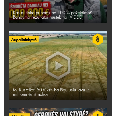
Kas nutinka pupoms po 100 % pažeidimo?
Bandymo rezultatai nustebino (VIDEO)
Augalininkystė
M. Rusteika: 50 tūkst. ha išgulusių javų ir
milijoninės išmokos