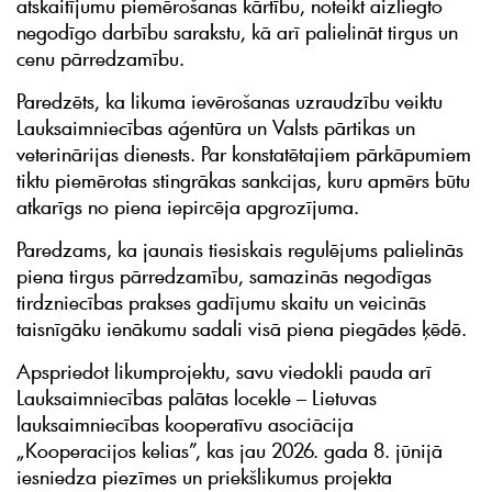
atskaitījumu piemērošanas kārtību, noteikt aizliegto
negodīgo darbību sarakstu, kā arī palielināt tirgus un
cenu pārredzamību.
Paredzēts, ka likuma ievērošanas uzraudzību veiktu
Lauksaimniecības aģentūra un Valsts pārtikas un
veterinārijas dienests. Par konstatētajiem pārkāpumiem
tiktu piemērotas stingrākas sankcijas, kuru apmērs būtu
atkarīgs no piena iepircēja apgrozījuma.
Paredzams, ka jaunais tiesiskais regulējums palielinās
piena tirgus pārredzamību, samazinās negodīgas
tirdzniecības prakses gadījumu skaitu un veicinās
taisnīgāku ienākumu sadali visā piena piegādes ķēdē.
Apspriedot likumprojektu, savu viedokli pauda arī
Lauksaimniecības palātas locekle – Lietuvas
lauksaimniecības kooperatīvu asociācija
„Kooperacijos kelias”, kas jau 2026. gada 8. jūnijā
iesniedza piezīmes un priekšlikumus projekta