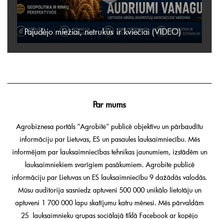
Pajudėjo miežiai, netrukus ir kviečiai (VIDEO)
Par mums
Agrobiznesa portāls "Agrobitė" publicē objektīvu un pārbaudītu
informāciju par Lietuvas, ES un pasaules lauksaimniecību. Mēs
informējam par lauksaimniecības tehnikas jaunumiem, izstādēm un
lauksaimniekiem svarīgiem pasākumiem. Agrobitė publicē
informāciju par Lietuvas un ES lauksaimniecību 9 dažādās valodās.
Mūsu auditorija sasniedz aptuveni 500 000 unikālo lietotāju un
aptuveni 1 700 000 lapu skatījumu katru mēnesi. Mēs pārvaldām
25 lauksaimnieku grupas sociālajā tīklā Facebook ar kopējo