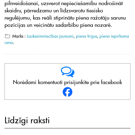
pilnveidošanai, uzsverot nepieciešamību nodrošināt
skaidru, pārredzamu un līdzsvarotu tiesisko
regulējumu, kas reāli stiprinātu piena ražotāju sarunu
pozīcijas un veicinātu sadarbību piena nozarē.
Marks :
Lauksaimniecības jaunumi
,
piena tirgus
,
piena iepirkuma
cena
.
Norėdami komentuoti prisijunkite prie facebook
Līdzīgi raksti