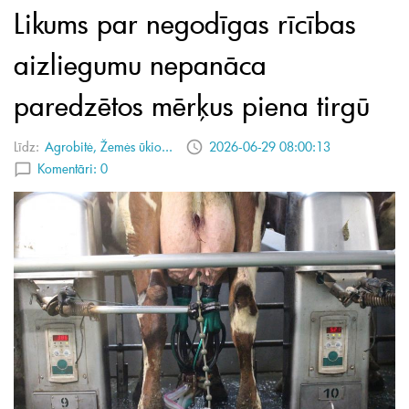
Likums par negodīgas rīcības
aizliegumu nepanāca
paredzētos mērķus piena tirgū
Līdz:
Agrobitė, Žemės ūkio...
2026-06-29 08:00:13
Komentāri:
0