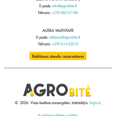
E-pasts:
info@agrobite.lt
Tālrunis:
+370 682 67186
AUŠRA VALENTAITĖ
E-pasts:
reklama@agrobite.lt
Tālrunis:
+370 614 62210
Reklāmas stendu rezervēšana
©
2026.
Visas tiesības aizsargātas.
Izstrādājis:
Digis.Lt
.
Konfidencialitātes politika