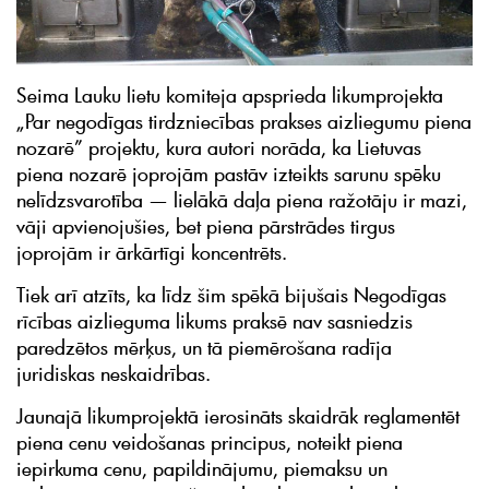
Seima Lauku lietu komiteja apsprieda likumprojekta
„Par negodīgas tirdzniecības prakses aizliegumu piena
nozarē” projektu, kura autori norāda, ka Lietuvas
piena nozarē joprojām pastāv izteikts sarunu spēku
nelīdzsvarotība — lielākā daļa piena ražotāju ir mazi,
vāji apvienojušies, bet piena pārstrādes tirgus
joprojām ir ārkārtīgi koncentrēts.
Tiek arī atzīts, ka līdz šim spēkā bijušais Negodīgas
rīcības aizlieguma likums praksē nav sasniedzis
paredzētos mērķus, un tā piemērošana radīja
juridiskas neskaidrības.
Jaunajā likumprojektā ierosināts skaidrāk reglamentēt
piena cenu veidošanas principus, noteikt piena
iepirkuma cenu, papildinājumu, piemaksu un