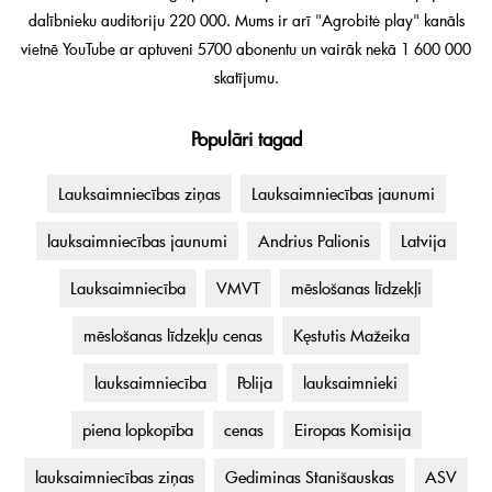
dalībnieku auditoriju 220 000. Mums ir arī "Agrobitė play" kanāls
vietnē YouTube ar aptuveni 5700 abonentu un vairāk nekā 1 600 000
skatījumu.
Populāri tagad
Lauksaimniecības ziņas
Lauksaimniecības jaunumi
lauksaimniecības jaunumi
Andrius Palionis
Latvija
Lauksaimniecība
VMVT
mēslošanas līdzekļi
mēslošanas līdzekļu cenas
Kęstutis Mažeika
lauksaimniecība
Polija
lauksaimnieki
piena lopkopība
cenas
Eiropas Komisija
lauksaimniecības ziņas
Gediminas Stanišauskas
ASV