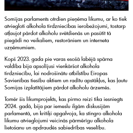
Somijas parlaments otrdien pieņēma likumu, ar ko tiek
atviegloti alkohola tirdzniecības ierobežojumi, tostarp
atļaujot pārdot alkoholu svētdienās un pasūtīt tā
piegādi no veikaliem, restorāniem un interneta
uzņēmumiem.
Kopš 2023. gada pie varas esošā labējā spārna
valdība bija apsolījusi vienkāršot alkohola
tirdzniecību, lai nodrošinātu atbilstību Eiropas
Savienības tiesību aktiem un radītu apstākļus, kas ļautu
Somijas izplatītājiem pārdot alkoholu ārzemēs.
Tomēr šis likumprojekts, kas pirmo reizi tika iesniegts
2024. gadā, bija par iemeslu ilgām diskusijām
parlamentā, un kritiķi apgalvoja, ka stingro alkohola
likumu atvieglojumi veicinās pārmērīgu alkohola
lietošanu un apdraudēs sabiedrības veselību.