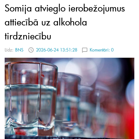
Somija atvieglo ierobežojumus
attiecībā uz alkohola
tirdzniecību
Līdz:
BNS
2026-06-24 13:51:28
Komentāri:
0