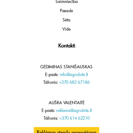
Saimniecība
Pasaule
Sēta
Vide
Kontakti
GEDIMINAS STANIŠAUSKAS
E-pasts:
info@agrobite.lt
Tālrunis:
+370 682 67186
AUŠRA VALENTAITĖ
E-pasts:
reklama@agrobite.lt
Tālrunis:
+370 614 62210
Reklāmas stendu rezervēšana