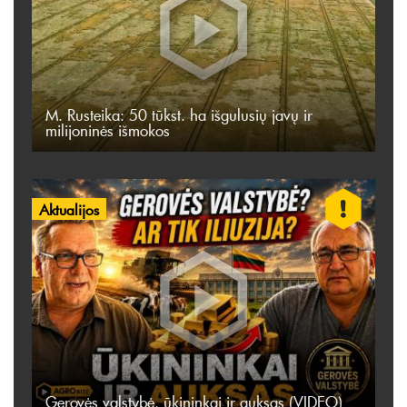
M. Rusteika: 50 tūkst. ha išgulusių javų ir
milijoninės išmokos
Aktualijos
Gerovės valstybė, ūkininkai ir auksas (VIDEO)