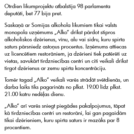
Otrdien likumprojektu atbalstīja 98 parlamenta
deputāti, bet 77 bija pret.
Saskaņā ar Somijas alkohola likumiem tikai valsts
monopola uzņēmums „Alko“ drīkst pārdot stipros
alkoholiskos dzērienus, vīnu, alu vai sidru, kuru spirta
saturs pārsniedz astoņus procentus. Izņēmums attiecas
uz licencētiem restorāniem, ja dzērieni tiek patērēti uz
vietas, savukārt tirdzniecības centri un citi veikali drīkst
tirgot dzērienus ar zemu spirta koncentrāciju.
Tomēr tagad „Alko” veikali varēs strādāt svētdienās, un
darba laiks tiks pagarināts no plkst. 19.00 līdz plkst.
21.00 katru nedēļas dienu.
„Alko“ arī varēs sniegt piegādes pakalpojumus, tāpat
kā tirdzniecības centri un restorāni, lai gan pagaidām
tikai dzērieniem, kuru spirta saturs ir mazāks par 8
procentiem.