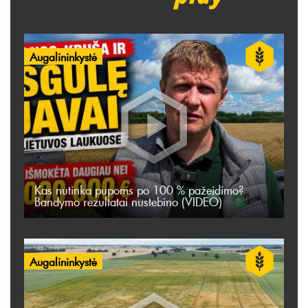
Augalininkystė
Kas nutinka pupoms po 100 % pažeidimo?
Bandymo rezultatai nustebino (VIDEO)
Augalininkystė