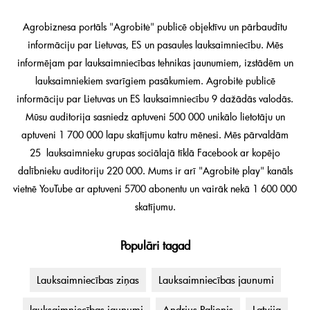
Agrobiznesa portāls "Agrobitė" publicē objektīvu un pārbaudītu
informāciju par Lietuvas, ES un pasaules lauksaimniecību. Mēs
informējam par lauksaimniecības tehnikas jaunumiem, izstādēm un
lauksaimniekiem svarīgiem pasākumiem. Agrobitė publicē
informāciju par Lietuvas un ES lauksaimniecību 9 dažādās valodās.
Mūsu auditorija sasniedz aptuveni 500 000 unikālo lietotāju un
aptuveni 1 700 000 lapu skatījumu katru mēnesi. Mēs pārvaldām
25 lauksaimnieku grupas sociālajā tīklā Facebook ar kopējo
dalībnieku auditoriju 220 000. Mums ir arī "Agrobitė play" kanāls
vietnē YouTube ar aptuveni 5700 abonentu un vairāk nekā 1 600 000
skatījumu.
Populāri tagad
Lauksaimniecības ziņas
Lauksaimniecības jaunumi
lauksaimniecības jaunumi
Andrius Palionis
Latvija