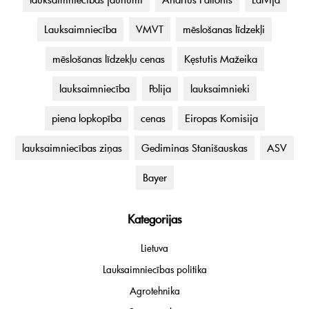
Lauksaimniecība
VMVT
mēslošanas līdzekļi
mēslošanas līdzekļu cenas
Kęstutis Mažeika
lauksaimniecība
Polija
lauksaimnieki
piena lopkopība
cenas
Eiropas Komisija
lauksaimniecības ziņas
Gediminas Stanišauskas
ASV
Bayer
Kategorijas
Lietuva
Lauksaimniecības politika
Agrotehnika