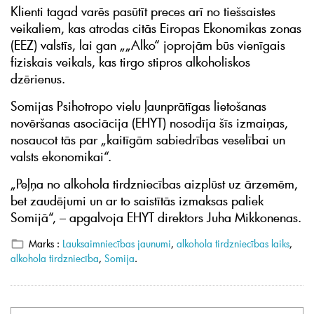
Klienti tagad varēs pasūtīt preces arī no tiešsaistes
veikaliem, kas atrodas citās Eiropas Ekonomikas zonas
(EEZ) valstīs, lai gan „„Alko“ joprojām būs vienīgais
fiziskais veikals, kas tirgo stipros alkoholiskos
dzērienus.
Somijas Psihotropo vielu ļaunprātīgas lietošanas
novēršanas asociācija (EHYT) nosodīja šīs izmaiņas,
nosaucot tās par „kaitīgām sabiedrības veselībai un
valsts ekonomikai“.
„Peļņa no alkohola tirdzniecības aizplūst uz ārzemēm,
bet zaudējumi un ar to saistītās izmaksas paliek
Somijā“, – apgalvoja EHYT direktors Juha Mikkonenas.
Marks :
Lauksaimniecības jaunumi
,
alkohola tirdzniecības laiks
,
alkohola tirdzniecība
,
Somija
.