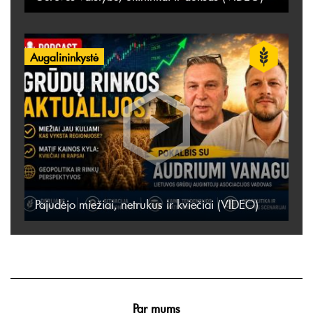
Augalininkystė
Pajudėjo miežiai, netrukus ir kviečiai (VIDEO)
Par mums