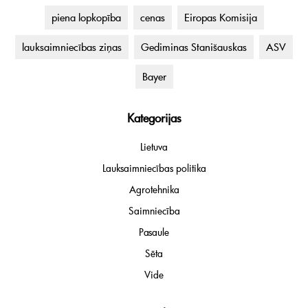
piena lopkopība
cenas
Eiropas Komisija
lauksaimniecības ziņas
Gediminas Stanišauskas
ASV
Bayer
Kategorijas
Lietuva
Lauksaimniecības politika
Agrotehnika
Saimniecība
Pasaule
Sēta
Vide