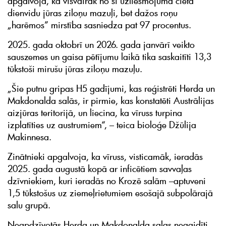
apgalvoja, ka visvairāk no šī uzliesmojuma cieta
dienvidu jūras ziloņu mazuļi, bet dažos roņu
„harēmos” mirstība sasniedza pat 97 procentus.
2025. gada oktobrī un 2026. gada janvārī veikto
sauszemes un gaisa pētījumu laikā tika saskaitīti 13,3
tūkstoši mirušu jūras ziloņu mazuļu.
„Šie putnu gripas H5 gadījumi, kas reģistrēti Herda un
Makdonalda salās, ir pirmie, kas konstatēti Austrālijas
aizjūras teritorijā, un liecina, ka vīruss turpina
izplatīties uz austrumiem“, – teica bioloģe Džūlija
Makinnesa.
Zinātnieki apgalvoja, ka vīruss, visticamāk, ieradās
2025. gada augustā kopā ar inficētiem savvaļas
dzīvniekiem, kuri ieradās no Krozē salām –aptuveni
1,5 tūkstošus uz ziemeļrietumiem esošajā subpolārajā
salu grupā.
Neapdzīvotās Herda un Makdonalda salas negaidīti