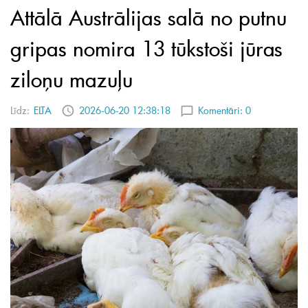
Attālā Austrālijas salā no putnu
gripas nomira 13 tūkstoši jūras
ziloņu mazuļu
Līdz:
ELTA
2026-06-20 12:38:18
Komentāri:
0