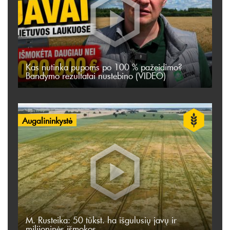
Kas nutinka pupoms po 100 % pažeidimo?
Bandymo rezultatai nustebino (VIDEO)
Augalininkystė
M. Rusteika: 50 tūkst. ha išgulusių javų ir
milijoninės išmokos