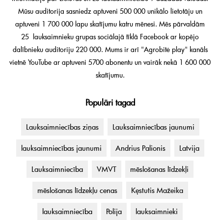
Mūsu auditorija sasniedz aptuveni 500 000 unikālo lietotāju un
aptuveni 1 700 000 lapu skatījumu katru mēnesi. Mēs pārvaldām
25 lauksaimnieku grupas sociālajā tīklā Facebook ar kopējo
dalībnieku auditoriju 220 000. Mums ir arī "Agrobitė play" kanāls
vietnē YouTube ar aptuveni 5700 abonentu un vairāk nekā 1 600 000
skatījumu.
Populāri tagad
Lauksaimniecības ziņas
Lauksaimniecības jaunumi
lauksaimniecības jaunumi
Andrius Palionis
Latvija
Lauksaimniecība
VMVT
mēslošanas līdzekļi
mēslošanas līdzekļu cenas
Kęstutis Mažeika
lauksaimniecība
Polija
lauksaimnieki