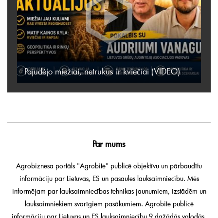
Pajudėjo miežiai, netrukus ir kviečiai (VIDEO)
Par mums
Agrobiznesa portāls "Agrobitė" publicē objektīvu un pārbaudītu
informāciju par Lietuvas, ES un pasaules lauksaimniecību. Mēs
informējam par lauksaimniecības tehnikas jaunumiem, izstādēm un
lauksaimniekiem svarīgiem pasākumiem. Agrobitė publicē
informāciju par Lietuvas un ES lauksaimniecību 9 dažādās valodās.