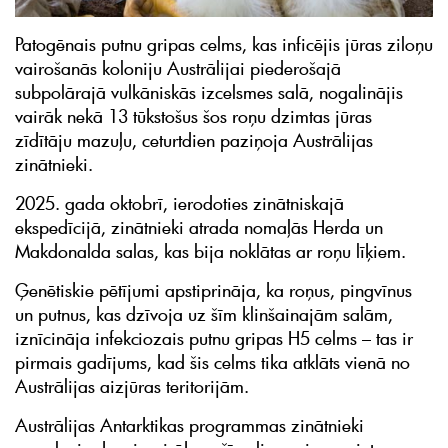
Patogēnais putnu gripas celms, kas inficējis jūras ziloņu
vairošanās koloniju Austrālijai piederošajā
subpolārajā vulkāniskās izcelsmes salā, nogalinājis
vairāk nekā 13 tūkstošus šos roņu dzimtas jūras
zīdītāju mazuļu, ceturtdien paziņoja Austrālijas
zinātnieki.
2025. gada oktobrī, ierodoties zinātniskajā
ekspedīcijā, zinātnieki atrada nomaļās Herda un
Makdonalda salas, kas bija noklātas ar roņu līķiem.
Ģenētiskie pētījumi apstiprināja, ka roņus, pingvīnus
un putnus, kas dzīvoja uz šīm klinšainajām salām,
iznīcināja infekciozais putnu gripas H5 celms – tas ir
pirmais gadījums, kad šis celms tika atklāts vienā no
Austrālijas aizjūras teritorijām.
Austrālijas Antarktikas programmas zinātnieki