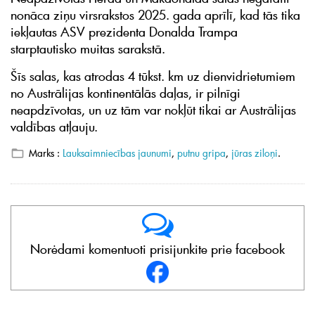
nonāca ziņu virsrakstos 2025. gada aprīlī, kad tās tika
iekļautas ASV prezidenta Donalda Trampa
starptautisko muitas sarakstā.
Šīs salas, kas atrodas 4 tūkst. km uz dienvidrietumiem
no Austrālijas kontinentālās daļas, ir pilnīgi
neapdzīvotas, un uz tām var nokļūt tikai ar Austrālijas
valdības atļauju.
Marks :
Lauksaimniecības jaunumi
,
putnu gripa
,
jūras ziloņi
.
Norėdami komentuoti prisijunkite prie facebook