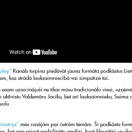
play"
Kanāls turpina piedāvāt jauna formāta podkāstus Lie
iem, kas strādā lauksaimniecībā vai simpatizē tai.
 esam uzaicinājuši ne tikai mūsu tradicionālo viesi, uzņēm
o aktīvistu Valdemāru Jaciku, bet arī lauksaimnieku, Seima 
uolu
inistrija"
mēs runājām par četrām tēmām. Šī podkāsta form
ies, bet gan sniegt padziļinātu analīzi, kurā klausītāji un skat