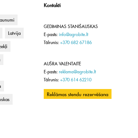
Kontakti
jaunumi
GEDIMINAS STANIŠAUSKAS
Latvija
E-pasts:
info@agrobite.lt
Tālrunis:
+370 682 67186
ekļi
a
AUŠRA VALENTAITĖ
E-pasts:
reklama@agrobite.lt
Tālrunis:
+370 614 62210
a
Reklāmas stendu rezervēšana
uskas