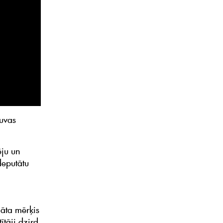
tuvas
ēju un
deputātu
āta mērķis
ītāji dzird,