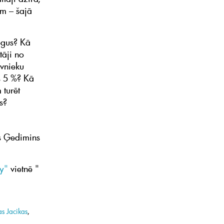
ām – šajā
logus? Kā
tāji no
īvnieku
s 5 %? Kā
 turēt
s?
s Ģedimins
y"
vietnē "
s Jacikas
,