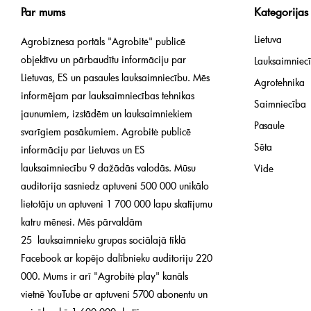
Par mums
Kategorijas
Lietuva
Agrobiznesa portāls "Agrobitė" publicē
objektīvu un pārbaudītu informāciju par
Lauksaimniecī
Lietuvas, ES un pasaules lauksaimniecību. Mēs
Agrotehnika
informējam par lauksaimniecības tehnikas
Saimniecība
jaunumiem, izstādēm un lauksaimniekiem
Pasaule
svarīgiem pasākumiem. Agrobitė publicē
Sēta
informāciju par Lietuvas un ES
lauksaimniecību 9 dažādās valodās. Mūsu
Vide
auditorija sasniedz aptuveni 500 000 unikālo
lietotāju un aptuveni 1 700 000 lapu skatījumu
katru mēnesi. Mēs pārvaldām
25 lauksaimnieku grupas sociālajā tīklā
Facebook ar kopējo dalībnieku auditoriju 220
000. Mums ir arī "Agrobitė play" kanāls
vietnē YouTube ar aptuveni 5700 abonentu un