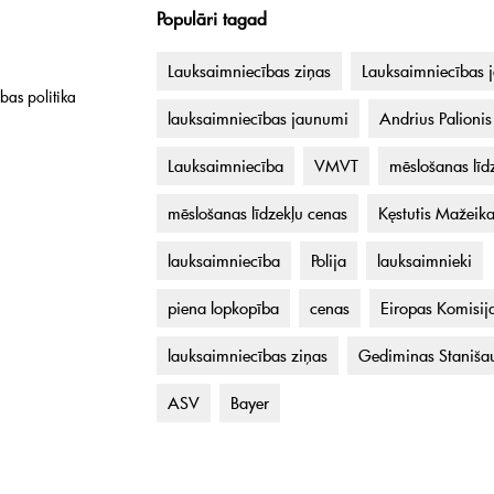
Populāri tagad
Lauksaimniecības ziņas
Lauksaimniecības 
bas politika
lauksaimniecības jaunumi
Andrius Palionis
Lauksaimniecība
VMVT
mēslošanas līdz
mēslošanas līdzekļu cenas
Kęstutis Mažeik
lauksaimniecība
Polija
lauksaimnieki
piena lopkopība
cenas
Eiropas Komisij
lauksaimniecības ziņas
Gediminas Staniša
ASV
Bayer