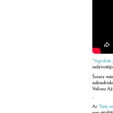
"Agrobite 
iedzīvotāj
Šoreiz mēs
sabiedrisk
Valiusu Ąž
.
Ar
"lietu m
nav strīdēt