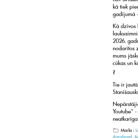
kā tiek pi
gadījumā -
Kā dzīvos 
lauksaimnie
2026. gada
nodarītos 
mums jāska
cūkas un k
?
Tie ir jau
Stanišausks
Nepārstāj
Youtube" - 
neatkarī
Marks :
L
Agrobond
,
An