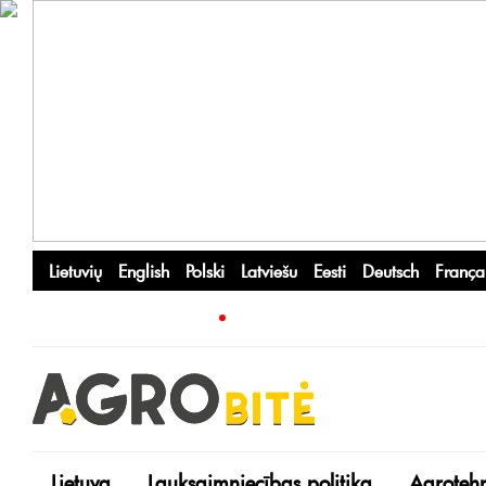
Lietuvių
English
Polski
Latviešu
Eesti
Deutsch
França
Lietuva
Lauksaimniecības politika
Agroteh