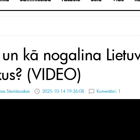
 un kā nogalina Lietu
kus? (VIDEO)
as Stanišauskas
2025-10-14 19:36:08
Komentāri:
1