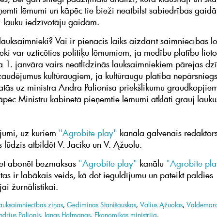
eņemti lēmumi un kāpēc tie bieži neatbilst sabiedrības gaid
 lauku iedzīvotāju gaidām.
lauksaimnieki? Vai ir pienācis laiks aizdarīt saimniecības 
ki var uzticēties politiķu lēmumiem, ja medību platību lieto
 1. janvāra vairs neatlīdzinās lauksaimniekiem pārejas dz
zaudējumus kultūraugiem, ja kultūraugu platība nepārsnieg
tās uz ministra Andra Palionisa priekšlikumu graudkopjiem
āpēc Ministru kabinetā pieņemtie lēmumi atklāti grauj lauku
tājumi, uz kuriem
"Agrobite play"
kanāla galvenais redaktor
 lūdzis atbildēt V. Jaciku un V. Ąžuolu.
iet abonēt bezmaksas
"Agrobite play"
kanālu
"Agrobite pla
tas ir labākais veids, kā dot ieguldījumu un pateikt paldies
gajai žurnālistikai.
auksaimniecības ziņas
,
Gediminas Stanišauskas
,
Valius Ąžuolas
,
Valdemara
drius Palionis
,
Ignas Hofmanas
,
Ekonomikas ministrija
.