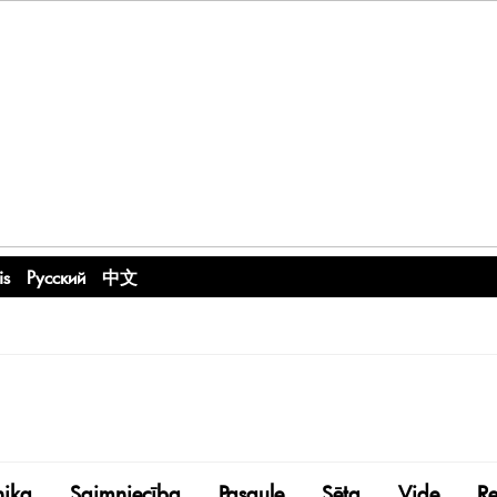
is
Русский
中文
nika
Saimniecība
Pasaule
Sēta
Vide
R