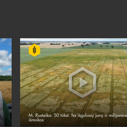
M. Rusteika: 50 tūkst. ha išgulusių javų ir milijonin
išmokos