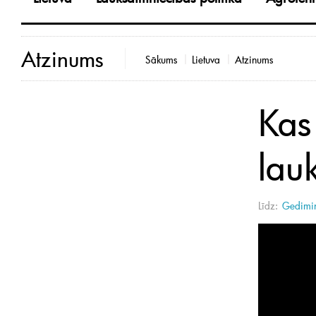
Atzinums
Sākums
Lietuva
Atzinums
Kas
lau
Līdz:
Gedimin