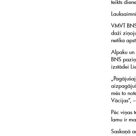
teikts die
Lauksaimnie
VMVT BNS n
daži ziņoj
netika aps
Alpaku un 
BNS paziņo
izstādei L
„Pagājušaj
aizpagājuš
mēs to note
Vācijas“, –
Pēc viņas 
lamu ir ma
Saskaņā ar