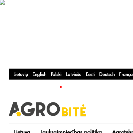
Lietuvių
English
Polski
Latviešu
Eesti
Deutsch
França
Lietuva
Lauksaimniecības politika
Agroteh