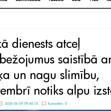
ā dienests atceļ
obežojumus saistībā a
ķa un nagu slimību,
tembrī notiks alpu izs
2026-06-09 09:40:18
Komentāri:
0