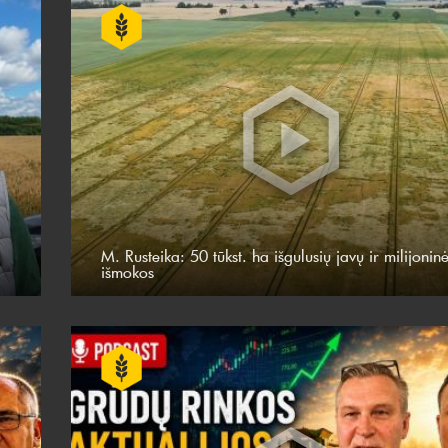
M. Rusteika: 50 tūkst. ha išgulusių javų ir milijonin
išmokos