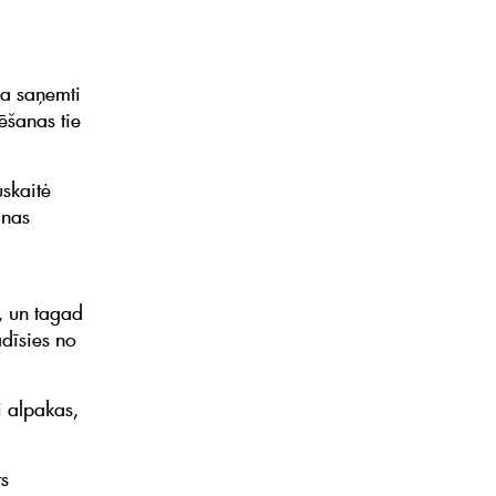
a saņemti
ēšanas tie
skaitė
lnas
, un tagad
adīsies no
i alpakas,
ts