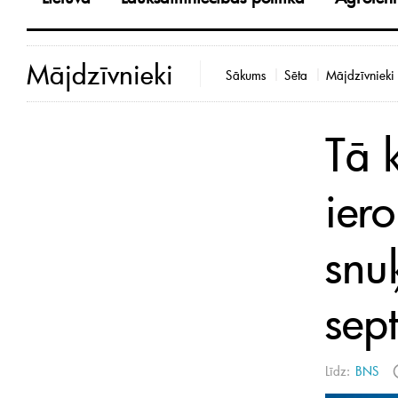
Mājdzīvnieki
Sākums
Sēta
Mājdzīvnieki
Tā k
ier
snu
sep
Līdz:
BNS