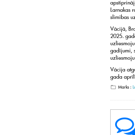
apstiprinā
Larnakas r
slimības u
Vācijā, Br
2025. gada
uzliesmoju
gadījumi, 
uzliesmoju
Vācija atg
gada aprīl
Marks :
L