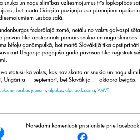
ja snuķa un nagu slimības uzliesmojumus trīs lopkopības s
ajonā, bet martā Grieķija paziņoja par pirmajiem apstipri
zliesmojumiem Lesbas salā.
andenburģes federālajā zemē, netālu no valsts galvaspilsēta
 janvārī tika apstiprināts pirmais snukio un nagu slimības
ms bifeļu ganāmpulkā, bet martā Slovākijā tika apstiprināti 
savukārt Ungārijā pagājušā gada pavasarī tika reģistrēti se
mi.
uva statusu kā valsts, kas nav skarta ar snukio un nagu slim
ī, Ungārija — septembrī, bet Slovākija — oktobra beigās.
auksaimniecības jaunumi
,
alpakas
,
alpu audzēšana
,
VMVT
.
Norėdami komentuoti prisijunkite prie facebook