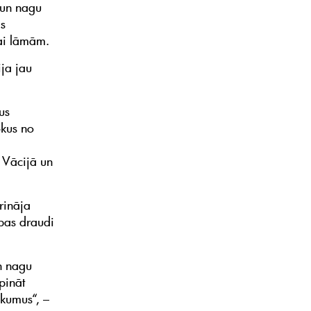
a un nagu
as
ai lāmām.
ja jau
us
ekus no
s Vācijā un
rināja
ības draudi
n nagu
pināt
ākumus“, –