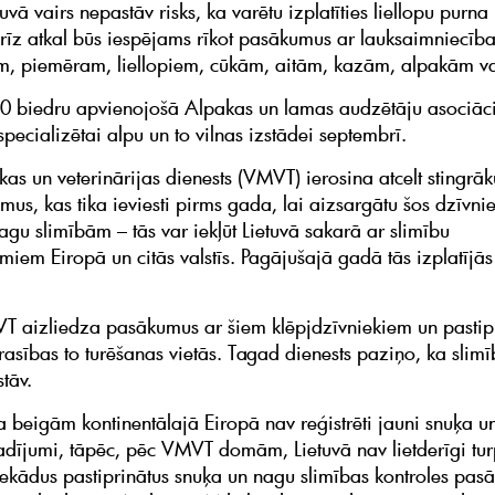
vā vairs nepastāv risks, ka varētu izplatīties liellopu purn
drīz atkal būs iespējams rīkot pasākumus ar lauksaimniecīb
m, piemēram, liellopiem, cūkām, aitām, kazām, alpakām v
0 biedru apvienojošā Alpakas un lamas audzētāju asociāci
pecializētai alpu un to vilnas izstādei septembrī.
ikas un veterinārijas dienests (VMVT) ierosina atcelt stingrāk
mus, kas tika ieviesti pirms gada, lai aizsargātu šos dzīvni
agu slimībām – tās var iekļūt Lietuvā sakarā ar slimību
miem Eiropā un citās valstīs. Pagājušajā gadā tās izplatījā
 aizliedza pasākumus ar šiem klēpjdzīvniekiem un pastip
rasības to turēšanas vietās. Tagad dienests paziņo, ka slim
tāv.
a beigām kontinentālajā Eiropā nav reģistrēti jauni snuķa u
adījumi, tāpēc, pēc VMVT domām, Lietuvā nav lietderīgi tur
ekādus pastiprinātus snuķa un nagu slimības kontroles pas