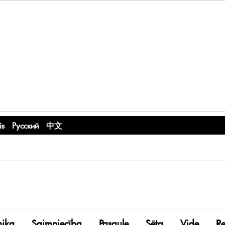
is
Русский
中文
nika
Saimniecība
Pasaule
Sēta
Vide
R