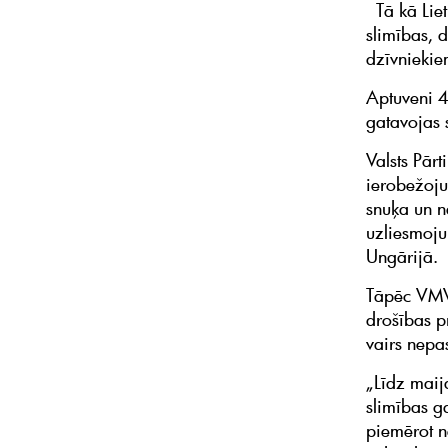
Tā kā Lietu
slimības, 
dzīvniekie
Aptuveni 4
gatavojas s
Valsts Pārt
ierobežoju
snuķa un n
uzliesmoju
Ungārijā.
Tāpēc VMVT
drošības p
vairs nepas
„Līdz maij
slimības g
piemērot n