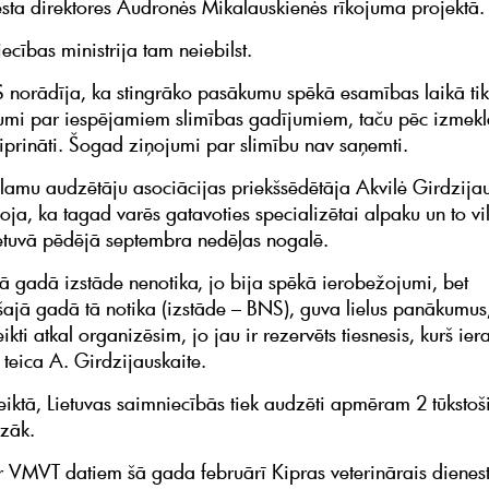
nesta direktores Audronės Mikalauskienės rīkojuma projektā.
cības ministrija tam neiebilst.
orādīja, ka stingrāko pasākumu spēkā esamības laikā tik
umi par iespējamiem slimības gadījumiem, taču pēc izmekl
tiprināti. Šogad ziņojumi par slimību nav saņemti.
lamu audzētāju asociācijas priekšsēdētāja Akvilė Girdzijau
ja, ka tagad varēs gatavoties specializētai alpaku un to vi
ietuvā pēdējā septembra nedēļas nogalē.
ā gadā izstāde nenotika, jo bija spēkā ierobežojumi, bet
ajā gadā tā notika (izstāde – BNS), guva lielus panākumus
ikti atkal organizēsim, jo jau ir rezervēts tiesnesis, kurš ier
 teica A. Girdzijauskaite.
teiktā, Lietuvas saimniecībās tiek audzēti apmēram 2 tūkstoš
zāk.
 VMVT datiem šā gada februārī Kipras veterinārais dienes