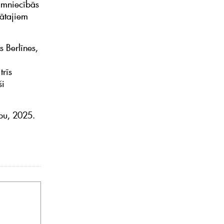
aimniecībās
nātajiem
s Berlīnes,
trīs
ši
ību, 2025.