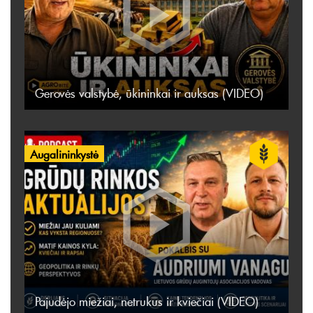
Gerovės valstybė, ūkininkai ir auksas (VIDEO)
Augalininkystė
Pajudėjo miežiai, netrukus ir kviečiai (VIDEO)