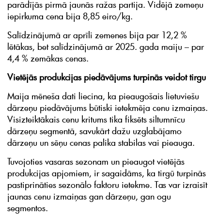
parādījās pirmā jaunās ražas partija. Vidējā zemeņu
iepirkuma cena bija 8,85 eiro/kg.
Salīdzinājumā ar aprīli zemenes bija par 12,2 %
lētākas, bet salīdzinājumā ar 2025. gada maiju – par
4,4 % zemākas cenas.
Vietējās produkcijas piedāvājums turpinās veidot tirgu
Maija mēneša dati liecina, ka pieaugošais lietuviešu
dārzeņu piedāvājums būtiski ietekmēja cenu izmaiņas.
Visizteiktākais cenu kritums tika fiksēts siltumnīcu
dārzeņu segmentā, savukārt dažu uzglabājamo
dārzeņu un sēņu cenas palika stabilas vai pieauga.
Tuvojoties vasaras sezonam un pieaugot vietējās
produkcijas apjomiem, ir sagaidāms, ka tirgū turpinās
pastiprināties sezonālo faktoru ietekme. Tas var izraisīt
jaunas cenu izmaiņas gan dārzeņu, gan ogu
segmentos.