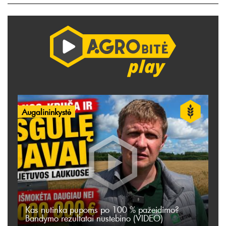
Augalininkystė
Kas nutinka pupoms po 100 % pažeidimo?
Bandymo rezultatai nustebino (VIDEO)