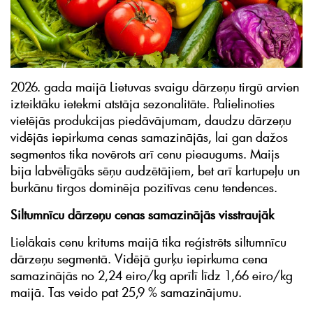
2026. gada maijā Lietuvas svaigu dārzeņu tirgū arvien
izteiktāku ietekmi atstāja sezonalitāte. Palielinoties
vietējās produkcijas piedāvājumam, daudzu dārzeņu
vidējās iepirkuma cenas samazinājās, lai gan dažos
segmentos tika novērots arī cenu pieaugums. Maijs
bija labvēlīgāks sēņu audzētājiem, bet arī kartupeļu un
burkānu tirgos dominēja pozitīvas cenu tendences.
Siltumnīcu dārzeņu cenas samazinājās visstraujāk
Lielākais cenu kritums maijā tika reģistrēts siltumnīcu
dārzeņu segmentā. Vidējā gurķu iepirkuma cena
samazinājās no 2,24 eiro/kg aprīlī līdz 1,66 eiro/kg
maijā. Tas veido pat 25,9 % samazinājumu.