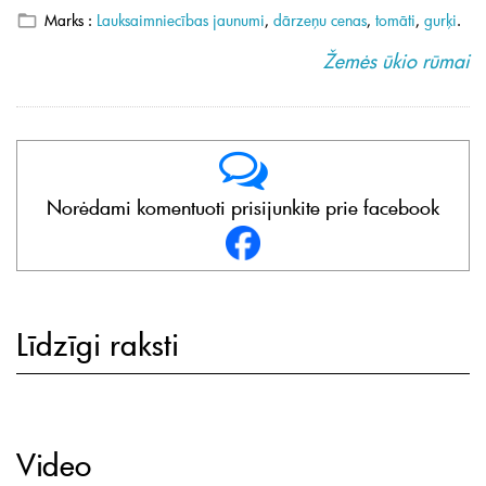
Marks :
Lauksaimniecības jaunumi
,
dārzeņu cenas
,
tomāti
,
gurķi
.
Žemės ūkio rūmai
Norėdami komentuoti prisijunkite prie facebook
Līdzīgi raksti
Video