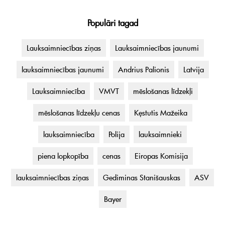
Populāri tagad
Lauksaimniecības ziņas
Lauksaimniecības jaunumi
lauksaimniecības jaunumi
Andrius Palionis
Latvija
Lauksaimniecība
VMVT
mēslošanas līdzekļi
mēslošanas līdzekļu cenas
Kęstutis Mažeika
lauksaimniecība
Polija
lauksaimnieki
piena lopkopība
cenas
Eiropas Komisija
lauksaimniecības ziņas
Gediminas Stanišauskas
ASV
Bayer