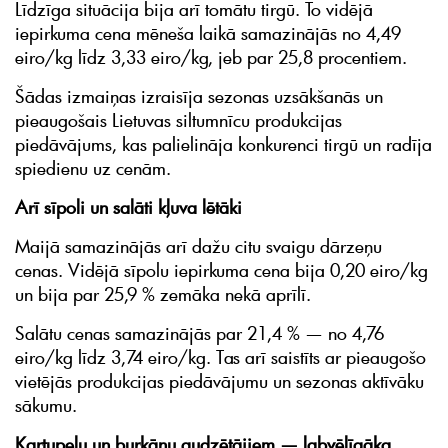
Līdzīga situācija bija arī tomātu tirgū. To vidējā
iepirkuma cena mēneša laikā samazinājās no 4,49
eiro/kg līdz 3,33 eiro/kg, jeb par 25,8 procentiem.
Šādas izmaiņas izraisīja sezonas uzsākšanās un
pieaugošais Lietuvas siltumnīcu produkcijas
piedāvājums, kas palielināja konkurenci tirgū un radīja
spiedienu uz cenām.
Arī sīpoli un salāti kļuva lētāki
Maijā samazinājās arī dažu citu svaigu dārzeņu
cenas. Vidējā sīpolu iepirkuma cena bija 0,20 eiro/kg
un bija par 25,9 % zemāka nekā aprīlī.
Salātu cenas samazinājās par 21,4 % — no 4,76
eiro/kg līdz 3,74 eiro/kg. Tas arī saistīts ar pieaugošo
vietējās produkcijas piedāvājumu un sezonas aktīvāku
sākumu.
Kartupeļu un burkānu audzētājiem — labvēlīgāka