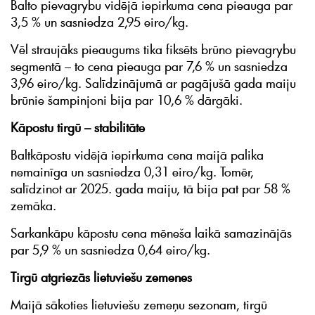
Balto pievagrybu vidējā iepirkuma cena pieauga par
3,5 % un sasniedza 2,95 eiro/kg.
Vēl straujāks pieaugums tika fiksēts brūno pievagrybu
segmentā – to cena pieauga par 7,6 % un sasniedza
3,96 eiro/kg. Salīdzinājumā ar pagājušā gada maiju
brūnie šampinjoni bija par 10,6 % dārgāki.
Kāpostu tirgū – stabilitāte
Baltkāpostu vidējā iepirkuma cena maijā palika
nemainīga un sasniedza 0,31 eiro/kg. Tomēr,
salīdzinot ar 2025. gada maiju, tā bija pat par 58 %
zemāka.
Sarkankāpu kāpostu cena mēneša laikā samazinājās
par 5,9 % un sasniedza 0,64 eiro/kg.
Tirgū atgriezās lietuviešu zemenes
Maijā sākoties lietuviešu zemeņu sezonam, tirgū