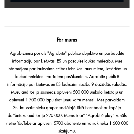
Par mums
Agrobiznesa portāls "Agrobitė" publicē objektīvu un pārbaudītu
informāciju par Lietuvas, ES un pasaules lauksaimniecību. Mēs
informējam par lauksaimniecības tehnikas jaunumiem, izstādēm un
lauksaimniekiem svarīgiem pasākumiem. Agrobitė publicē
informāciju par Lietuvas un ES lauksaimniecību 9 dažādās valodās.
Mūsu auditorija sasniedz aptuveni 500 000 unikālo lietotāju un
aptuveni 1 700 000 lapu skatījumu katru mēnesi. Mēs pārvaldām
25 lauksaimnieku grupas sociālajā tīklā Facebook ar kopējo
dalībnieku auditoriju 220 000. Mums ir arī "Agrobitė play" kanāls
vietnē YouTube ar aptuveni 5700 abonentu un vairāk nekā 1 600 000
skatījumu.