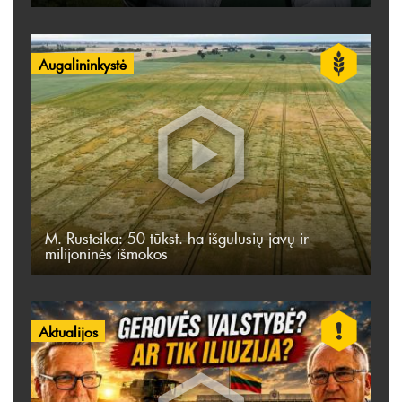
Augalininkystė
M. Rusteika: 50 tūkst. ha išgulusių javų ir
milijoninės išmokos
Aktualijos