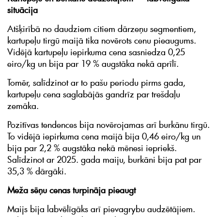
situācija
Atšķirībā no daudziem citiem dārzeņu segmentiem,
kartupeļu tirgū maijā tika novērots cenu pieaugums.
Vidējā kartupeļu iepirkuma cena sasniedza 0,25
eiro/kg un bija par 19 % augstāka nekā aprīlī.
Tomēr, salīdzinot ar to pašu periodu pirms gada,
kartupeļu cena saglabājās gandrīz par trešdaļu
zemāka.
Pozitīvas tendences bija novērojamas arī burkānu tirgū.
To vidējā iepirkuma cena maijā bija 0,46 eiro/kg un
bija par 2,2 % augstāka nekā mēnesi iepriekš.
Salīdzinot ar 2025. gada maiju, burkāni bija pat par
35,3 % dārgāki.
Meža sēņu cenas turpināja pieaugt
Maijs bija labvēlīgāks arī pievagrybu audzētājiem.