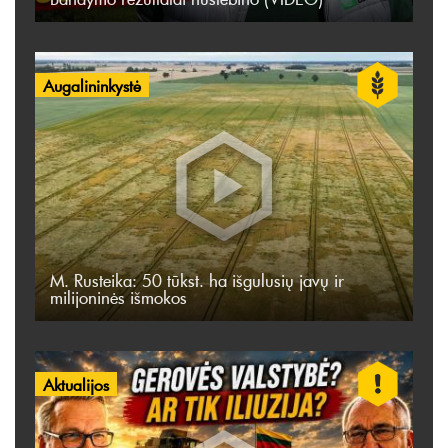
Augalininkystė
M. Rusteika: 50 tūkst. ha išgulusių javų ir
milijoninės išmokos
Aktualijos