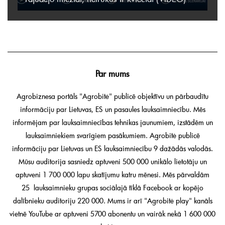
Par mums
Agrobiznesa portāls "Agrobitė" publicē objektīvu un pārbaudītu
informāciju par Lietuvas, ES un pasaules lauksaimniecību. Mēs
informējam par lauksaimniecības tehnikas jaunumiem, izstādēm un
lauksaimniekiem svarīgiem pasākumiem. Agrobitė publicē
informāciju par Lietuvas un ES lauksaimniecību 9 dažādās valodās.
Mūsu auditorija sasniedz aptuveni 500 000 unikālo lietotāju un
aptuveni 1 700 000 lapu skatījumu katru mēnesi. Mēs pārvaldām
25 lauksaimnieku grupas sociālajā tīklā Facebook ar kopējo
dalībnieku auditoriju 220 000. Mums ir arī "Agrobitė play" kanāls
vietnē YouTube ar aptuveni 5700 abonentu un vairāk nekā 1 600 000