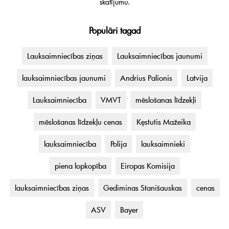
skatījumu.
Populāri tagad
Lauksaimniecības ziņas
Lauksaimniecības jaunumi
lauksaimniecības jaunumi
Andrius Palionis
Latvija
Lauksaimniecība
VMVT
mēslošanas līdzekļi
mēslošanas līdzekļu cenas
Kęstutis Mažeika
lauksaimniecība
Polija
lauksaimnieki
piena lopkopība
Eiropas Komisija
lauksaimniecības ziņas
Gediminas Stanišauskas
cenas
ASV
Bayer