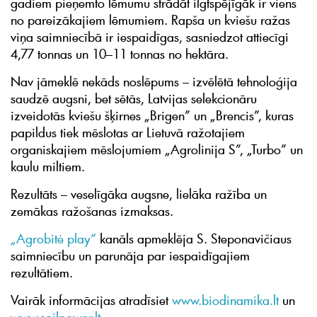
gadiem pieņemto lēmumu strādāt ilgtspējīgāk ir viens
no pareizākajiem lēmumiem. Rapša un kviešu ražas
viņa saimniecībā ir iespaidīgas, sasniedzot attiecīgi
4,77 tonnas un 10–11 tonnas no hektāra.
Nav jāmeklē nekāds noslēpums – izvēlētā tehnoloģija
saudzē augsni, bet sētās, Latvijas selekcionāru
izveidotās kviešu šķirnes „Brigen” un „Brencis”, kuras
papildus tiek mēslotas ar Lietuvā ražotajiem
organiskajiem mēslojumiem „Agrolinija S”, „Turbo” un
kaulu miltiem.
Rezultāts – veselīgāka augsne, lielāka ražība un
zemākas ražošanas izmaksas.
„Agrobitė play“
kanāls apmeklēja S. Steponavičiaus
saimniecību un parunāja par iespaidīgajiem
rezultātiem.
Vairāk informācijas atradīsiet
www.biodinamika.lt
un
www.soilpower.lt