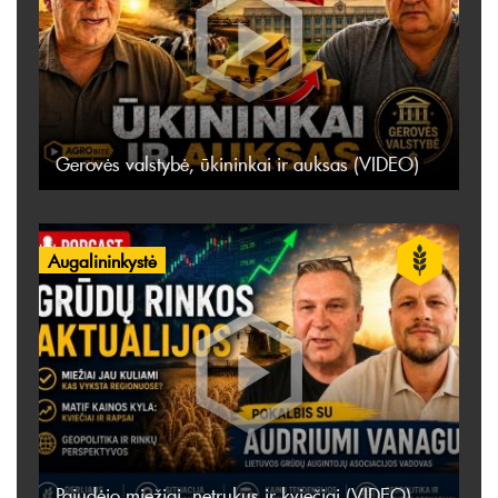
Gerovės valstybė, ūkininkai ir auksas (VIDEO)
Augalininkystė
Pajudėjo miežiai, netrukus ir kviečiai (VIDEO)