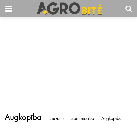
Augkopība
Sākums
Saimniecība
Augkopība