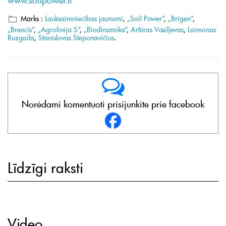
Marks :
Lauksaimniecības jaunumi
,
„Soil Power“
,
„Brigen“
,
„Brencis“
,
„Agrolinija S“
,
„Biodinamika“
,
Artūras Vasiljevas
,
Laimonas
Ruzgaila
,
Stanislovas Steponavičius
.
Norėdami komentuoti prisijunkite prie facebook
Līdzīgi raksti
Video