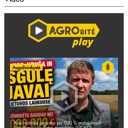
Augalininkystė
Kas nutinka pupoms po 100 % pažeidimo?
Bandymo rezultatai nustebino (VIDEO)