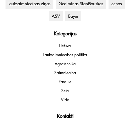
lauksaimniecības ziņas
Gediminas Stanišauskas
cenas
ASV
Bayer
Kategorijas
Lietuva
Lauksaimniecības politika
Agrotehnika
Saimniecība
Pasaule
Sēta
Vide
Kontakti