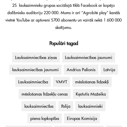
25 lauksaimnieku grupas sociālajā tīklā Facebook ar kopējo
dalībnieku auditoriju 220 000. Mums ir arī "Agrobitė play" kanāls
vietnē YouTube ar aptuveni 5700 abonentu un vairāk nekā 1 600 000
skatījumu.
Populāri tagad
Lauksaimniecības ziņas
Lauksaimniecības jaunumi
lauksaimniecības jaunumi
Andrius Palionis
Latvija
Lauksaimniecība
VMVT
mēslošanas līdzekļi
mēslošanas līdzekļu cenas
Kęstutis Mažeika
lauksaimniecība
Polija
lauksaimnieki
piena lopkopība
Eiropas Komisija