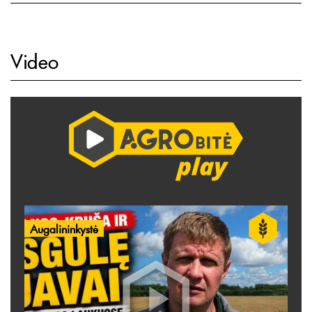
Video
Augalininkystė