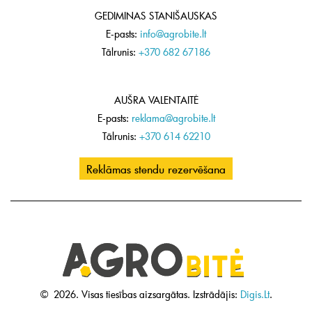
GEDIMINAS STANIŠAUSKAS
E-pasts:
info@agrobite.lt
Tālrunis:
+370 682 67186
AUŠRA VALENTAITĖ
E-pasts:
reklama@agrobite.lt
Tālrunis:
+370 614 62210
Reklāmas stendu rezervēšana
©
2026.
Visas tiesības aizsargātas.
Izstrādājis:
Digis.Lt
.