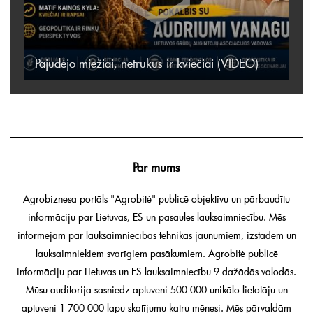
Pajudėjo miežiai, netrukus ir kviečiai (VIDEO)
Par mums
Agrobiznesa portāls "Agrobitė" publicē objektīvu un pārbaudītu
informāciju par Lietuvas, ES un pasaules lauksaimniecību. Mēs
informējam par lauksaimniecības tehnikas jaunumiem, izstādēm un
lauksaimniekiem svarīgiem pasākumiem. Agrobitė publicē
informāciju par Lietuvas un ES lauksaimniecību 9 dažādās valodās.
Mūsu auditorija sasniedz aptuveni 500 000 unikālo lietotāju un
aptuveni 1 700 000 lapu skatījumu katru mēnesi. Mēs pārvaldām