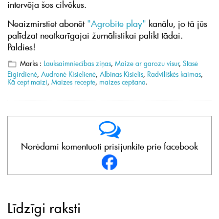
intervēja šos cilvēkus.
Neaizmirstiet abonēt
"Agrobite play"
kanālu, jo tā jūs
palīdzat neatkarīgajai žurnālistikai palikt tādai.
Paldies!
Marks :
Lauksaimniecības ziņas
,
Maize ar garozu visur
,
Stasė
Eigirdienė
,
Audronė Kisielienė
,
Albinas Kisielis
,
Radviliškės kaimas
,
Kā cept maizi
,
Maizes recepte
,
maizes cepšana
.
Norėdami komentuoti prisijunkite prie facebook
Līdzīgi raksti