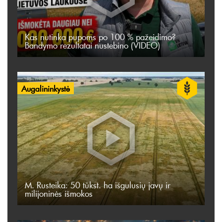
Kas nutinka pupoms po 100 % pažeidimo?
Bandymo rezultatai nustebino (VIDEO)
Augalininkystė
M. Rusteika: 50 tūkst. ha išgulusių javų ir
milijoninės išmokos