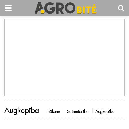
Augkopība
Sākums
Saimniecība
Augkopība