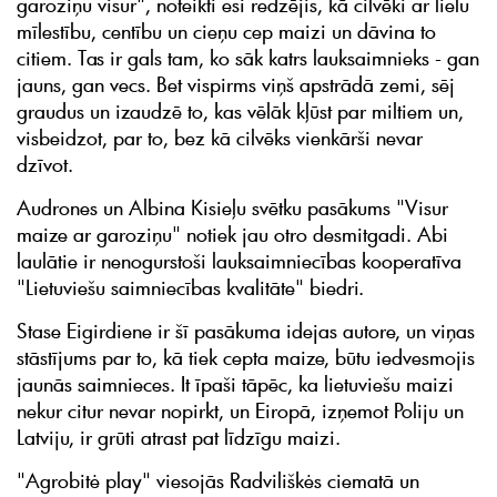
garoziņu visur", noteikti esi redzējis, kā cilvēki ar lielu
mīlestību, centību un cieņu cep maizi un dāvina to
citiem. Tas ir gals tam, ko sāk katrs lauksaimnieks - gan
jauns, gan vecs. Bet vispirms viņš apstrādā zemi, sēj
graudus un izaudzē to, kas vēlāk kļūst par miltiem un,
visbeidzot, par to, bez kā cilvēks vienkārši nevar
dzīvot.
Audrones un Albina Kisieļu svētku pasākums "Visur
maize ar garoziņu" notiek jau otro desmitgadi. Abi
laulātie ir nenogurstoši lauksaimniecības kooperatīva
"Lietuviešu saimniecības kvalitāte" biedri.
Stase Eigirdiene ir šī pasākuma idejas autore, un viņas
stāstījums par to, kā tiek cepta maize, būtu iedvesmojis
jaunās saimnieces. It īpaši tāpēc, ka lietuviešu maizi
nekur citur nevar nopirkt, un Eiropā, izņemot Poliju un
Latviju, ir grūti atrast pat līdzīgu maizi.
"Agrobitė play" viesojās Radviliškės ciematā un