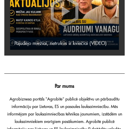
Pajudėjo miežiai, netrukus ir kviečiai (VIDEO)
Par mums
Agrobiznesa portāls "Agrobitė" publicē objektīvu un pārbaudītu
informāciju par Lietuvas, ES un pasaules lauksaimniecību. Mēs
informējam par lauksaimniecības tehnikas jaunumiem, izstādēm un
lauksaimniekiem svarīgiem pasākumiem. Agrobitė publicē
informāciju par Lietuvas un ES lauksaimniecību 9 dažādās valodās.