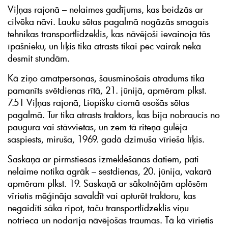
Viļņas rajonā – nelaimes gadījums, kas beidzās ar
cilvēka nāvi. Lauku sētas pagalmā nogāzās smagais
tehnikas transportlīdzeklis, kas nāvējoši ievainoja tās
īpašnieku, un līķis tika atrasts tikai pēc vairāk nekā
desmit stundām.
Kā ziņo amatpersonas, šausminošais atradums tika
pamanīts svētdienas rītā, 21. jūnijā, apmēram plkst.
7.51 Viļņas rajonā, Liepišku ciemā esošās sētas
pagalmā. Tur tika atrasts traktors, kas bija nobraucis no
paugura vai stāvvietas, un zem tā riteņa gulēja
saspiests, miruša, 1969. gadā dzimuša vīrieša līķis.
Saskaņā ar pirmstiesas izmeklēšanas datiem, pati
nelaime notika agrāk – sestdienas, 20. jūnija, vakarā
apmēram plkst. 19. Saskaņā ar sākotnējām aplēsēm
vīrietis mēģināja savaldīt vai apturēt traktoru, kas
negaidīti sāka ripot, taču transportlīdzeklis viņu
notrieca un nodarīja nāvējošas traumas. Tā kā vīrietis