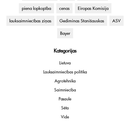
piena lopkopība
cenas
Eiropas Komisija
lauksaimniecības ziņas
Gediminas Stanišauskas
ASV
Bayer
Kategorijas
Lietuva
Lauksaimniecības politika
Agrotehnika
Saimniecība
Pasaule
Sēta
Vide