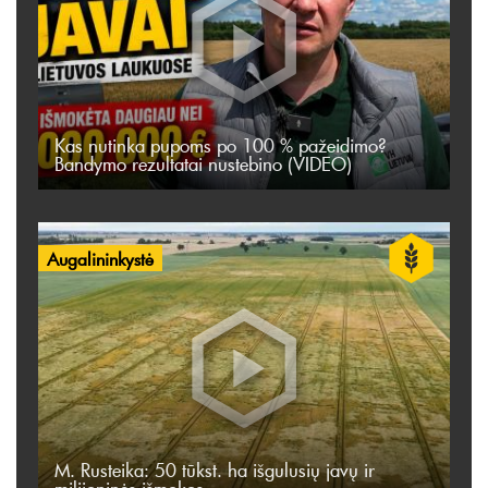
Kas nutinka pupoms po 100 % pažeidimo?
Bandymo rezultatai nustebino (VIDEO)
Augalininkystė
M. Rusteika: 50 tūkst. ha išgulusių javų ir