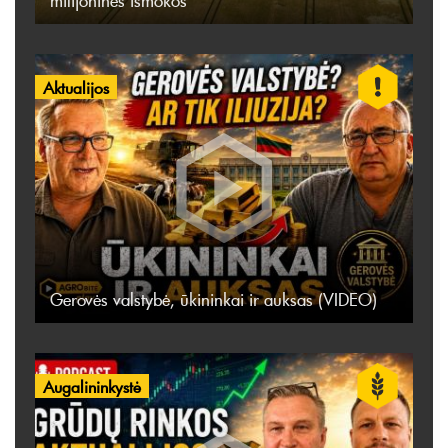
milijoninės išmokos
Aktualijos
Gerovės valstybė, ūkininkai ir auksas (VIDEO)
Augalininkystė