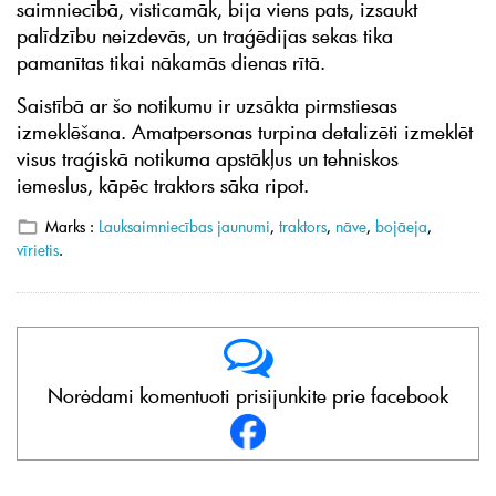
saimniecībā, visticamāk, bija viens pats, izsaukt
palīdzību neizdevās, un traģēdijas sekas tika
pamanītas tikai nākamās dienas rītā.
Saistībā ar šo notikumu ir uzsākta pirmstiesas
izmeklēšana. Amatpersonas turpina detalizēti izmeklēt
visus traģiskā notikuma apstākļus un tehniskos
iemeslus, kāpēc traktors sāka ripot.
Marks :
Lauksaimniecības jaunumi
,
traktors
,
nāve
,
bojāeja
,
vīrietis
.
Norėdami komentuoti prisijunkite prie facebook