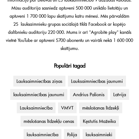
Mūsu auditorija sasniedz aptuveni 500 000 unikālo lietotāju un
aptuveni 1 700 000 lapu skatījumu katru mēnesi. Mēs pārvaldām
25 lauksaimnieku grupas sociālajā tīklā Facebook ar kopējo
dalībnieku auditoriju 220 000. Mums ir arī "Agrobitė play" kanāls
vietnē YouTube ar aptuveni 5700 abonentu un vairāk nekā 1 600 000
skatījumu.
Populāri tagad
Lauksaimniecības ziņas
Lauksaimniecības jaunumi
lauksaimniecības jaunumi
Andrius Palionis
Latvija
Lauksaimniecība
VMVT
mēslošanas līdzekļi
mēslošanas līdzekļu cenas
Kęstutis Mažeika
lauksaimniecība
Polija
lauksaimnieki