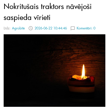
Nokritušais traktors nāvējoši
saspieda vīrieti
Līdz:
Agrobitė
2026-06-22 10:44:46
Komentāri:
0