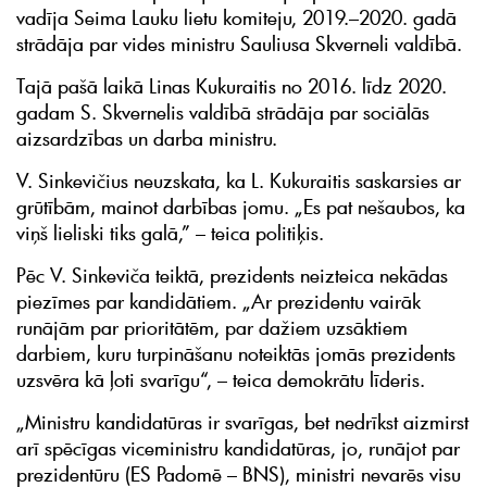
vadīja Seima Lauku lietu komiteju, 2019.–2020. gadā
strādāja par vides ministru Sauliusa Skverneli valdībā.
Tajā pašā laikā Linas Kukuraitis no 2016. līdz 2020.
gadam S. Skvernelis valdībā strādāja par sociālās
aizsardzības un darba ministru.
V. Sinkevičius neuzskata, ka L. Kukuraitis saskarsies ar
grūtībām, mainot darbības jomu. „Es pat nešaubos, ka
viņš lieliski tiks galā,” – teica politiķis.
Pēc V. Sinkeviča teiktā, prezidents neizteica nekādas
piezīmes par kandidātiem. „Ar prezidentu vairāk
runājām par prioritātēm, par dažiem uzsāktiem
darbiem, kuru turpināšanu noteiktās jomās prezidents
uzsvēra kā ļoti svarīgu“, – teica demokrātu līderis.
„Ministru kandidatūras ir svarīgas, bet nedrīkst aizmirst
arī spēcīgas viceministru kandidatūras, jo, runājot par
prezidentūru (ES Padomē – BNS), ministri nevarēs visu