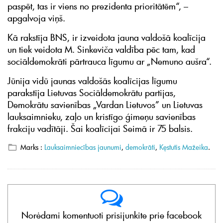
paspēt, tas ir viens no prezidenta prioritātēm“, –
apgalvoja viņš.
Kā rakstīja BNS, ir izveidota jauna valdošā koalīcija
un tiek veidota M. Sinkeviča valdība pēc tam, kad
sociāldemokrāti pārtrauca līgumu ar „Nemuno aušra“.
Jūnija vidū jaunas valdošās koalīcijas līgumu
parakstīja Lietuvas Sociāldemokrātu partijas,
Demokrātu savienības „Vardan Lietuvos” un Lietuvas
lauksaimnieku, zaļo un kristīgo ģimeņu savienības
frakciju vadītāji. Šai koalīcijai Seimā ir 75 balsis.
Marks :
Lauksaimniecības jaunumi
,
demokrāti
,
Kęstutis Mažeika
.
Norėdami komentuoti prisijunkite prie facebook