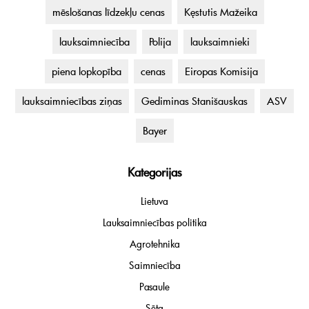
mēslošanas līdzekļu cenas
Kęstutis Mažeika
lauksaimniecība
Polija
lauksaimnieki
piena lopkopība
cenas
Eiropas Komisija
lauksaimniecības ziņas
Gediminas Stanišauskas
ASV
Bayer
Kategorijas
Lietuva
Lauksaimniecības politika
Agrotehnika
Saimniecība
Pasaule
Sēta