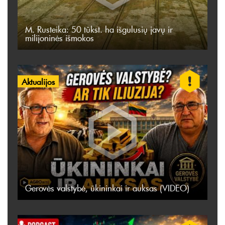
M. Rusteika: 50 tūkst. ha išgulusių javų ir
milijoninės išmokos
Aktualijos
Gerovės valstybė, ūkininkai ir auksas (VIDEO)