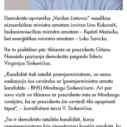
Demokrātu apvienība „Vardan Lietuvos” veselības
aizsardzības ministra amatam izvirza Linu Kukuraiti,
lauksaimniecības ministra amatam – Kęstuti Mažeiku,
bet enerģētikas ministra amatam – Luku Savicku.
Par to piektdien pēc tikšanās ar prezidentu Gitanu
Nausēdu paziņoja demokrātu pagaidu līderis
Virginijus Sinkevičius.
„Kandidāti tiek ieteikti premjerministram, un esmu
saskaņojis šos uzvārdus ar (premjerministra amata
kandidātu – BNS) Mindaugu Sinkevičiumi. Arī par
savu vizīti un tikšanos ar prezidentu mēs ar Mindaugu
runājām, ka ar prezidentu šie uzvārdi tiks apspriesti
tāpat“, – žurnālistiem teica V. Sinkevičius.
„Tie ir demokrātu ieteiktie kandidāti, kurus
premjerministram būs jāapstiprina kopējā sarakstā, ko