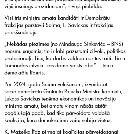
viņš iesniegs prezidentam“, – viņš piebilda.
Visi trīs ministru amata kandidāti ir Demokrātu
frakcijas pārstāvji Seimā, L. Savickas ir frakcijas
priekšsēdētājs.
„Nekādas piezīmes (no Mindauga Sinkeviča – BNS)
neesmu saņēmis, tie ir labi pazīstami cilvēki, politikas
profesionāļi. Ticu, ka darbs valdībā noritēs raiti. Tie ir
komandas cilvēki, kas domā valsts labā“, – teica
demokrātu līderis.
Pēc 2024. gada Seima vēlēšanām, izveidojot
sociāldemokrāta Gintauta Palucko Ministru kabinetu,
Lukass Savickas ieņēma ekonomikas un inovāciju
ministra amatu, bet amatu viņam nācās atstāt
pagājušajā gadā, kad tika pārveidota valdošā
koalīcija, kurā demokrātiem vairs nebija vietas.
K. Mažeika līdz pirmajai koalīcijas pārveidošanai