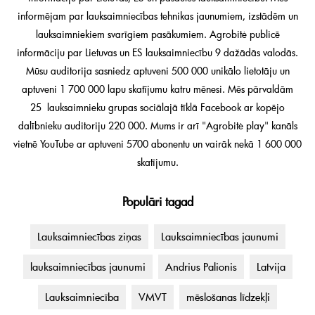
informējam par lauksaimniecības tehnikas jaunumiem, izstādēm un
lauksaimniekiem svarīgiem pasākumiem. Agrobitė publicē
informāciju par Lietuvas un ES lauksaimniecību 9 dažādās valodās.
Mūsu auditorija sasniedz aptuveni 500 000 unikālo lietotāju un
aptuveni 1 700 000 lapu skatījumu katru mēnesi. Mēs pārvaldām
25 lauksaimnieku grupas sociālajā tīklā Facebook ar kopējo
dalībnieku auditoriju 220 000. Mums ir arī "Agrobitė play" kanāls
vietnē YouTube ar aptuveni 5700 abonentu un vairāk nekā 1 600 000
skatījumu.
Populāri tagad
Lauksaimniecības ziņas
Lauksaimniecības jaunumi
lauksaimniecības jaunumi
Andrius Palionis
Latvija
Lauksaimniecība
VMVT
mēslošanas līdzekļi