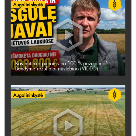
Augalininkystė
Kas nutinka pupoms po 100 % pažeidimo?
Bandymo rezultatai nustebino (VIDEO)
Augalininkystė