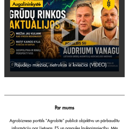
Augalininkystė
Pajudėjo miežiai, netrukus ir kviečiai (VIDEO)
Par mums
Agrobiznesa portāls "Agrobitė" publicē objektīvu un pārbaudītu
informāciju par Lietuvas, ES un pasaules lauksaimniecību. Mēs