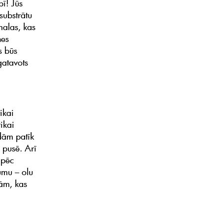
pī! Jūs
substrātu
malas, kas
nes
s būs
gatavots
ikai
ikai
dām patīk
u pusē. Arī
āpēc
umu – olu
lām, kas