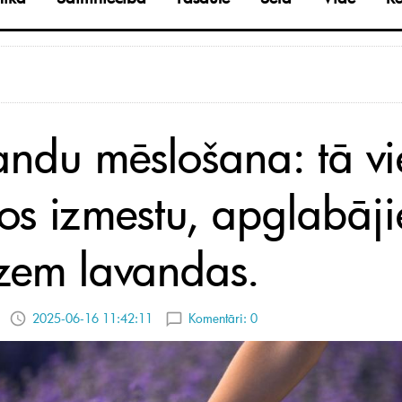
andu mēslošana: tā vi
tos izmestu, apglabāji
 zem lavandas.
2025-06-16 11:42:11
Komentāri:
0