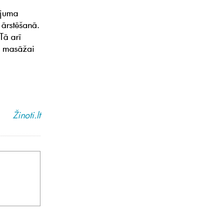
ojuma
 ārstēšanā.
Tā arī
to masāžai
Žinoti.lt