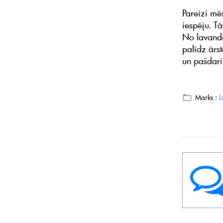
Pareizi mē
iespēju. T
No lavanda
palīdz ārst
un pašdari
Marks :
L