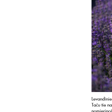
Levandīnie
Taču tie n
nomierinoš