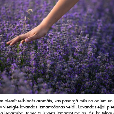
m piemīt reibinošs aromāts, kas pasargā mūs no odiem un
av vienīgie lavandas izmantošanas veidi. Lavandas eļļai pie
a iedarbība, tāpēc to ir vērts izmantot mājās. Arī kā telp