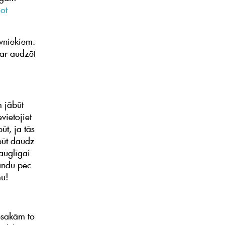
ot
vniekiem.
var audzēt
.
m jābūt
vietojiet
ūt, ja tās
būt daudz
auglīgai
vandu pēc
mu!
esakām to