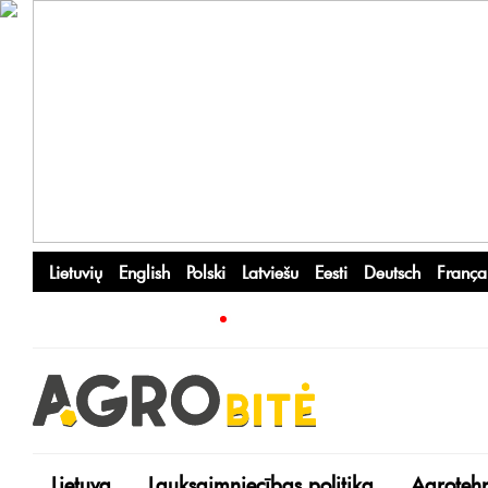
Lietuvių
English
Polski
Latviešu
Eesti
Deutsch
França
Lietuva
Lauksaimniecības politika
Agroteh