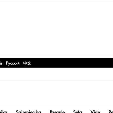
is
Русский
中文
nika
Saimniecība
Pasaule
Sēta
Vide
R