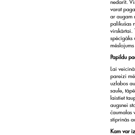
nedarīt. Vi
varat paga
ar augam n
palikušas 
virskārtai
spēcīgāks 
mēslojums 
Papildu pa
Lai veicin
pareizi mēs
uzlabos au
saule, tāpē
laistiet t
augsnei st
čaumalas v
stiprinās 
Kam var i