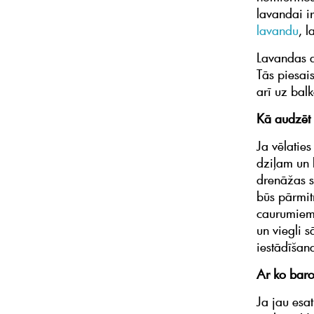
lavandai i
lavandu
, l
Lavandas a
Tās piesai
arī uz bal
Kā audzēt 
Ja vēlatie
dziļam un 
drenāžas sl
būs pārmit
caurumiem,
un viegli 
iestādīšan
Ar ko baro
Ja jau esa