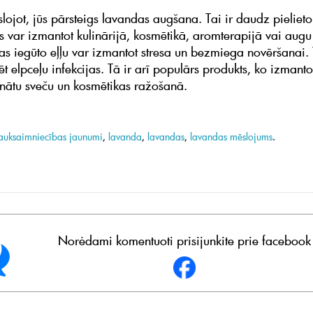
slojot, jūs pārsteigs lavandas augšana. Tai ir daudz pieliet
ās var izmantot kulinārijā, kosmētikā, aromterapijā vai augu
s iegūto eļļu var izmantot stresa un bezmiega novēršanai. 
ēt elpceļu infekcijas. Tā ir arī populārs produkts, ko izman
nātu sveču un kosmētikas ražošanā.
auksaimniecības jaunumi
,
lavanda
,
lavandas
,
lavandas mēslojums
.
Norėdami komentuoti prisijunkite prie facebook