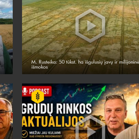
M. Rusteika: 50 tūkst. ha išgulusių javų ir milijonin
išmokos