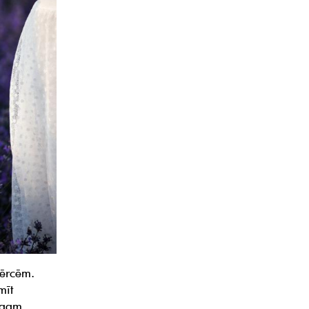
 ērcēm.
mīt
augam