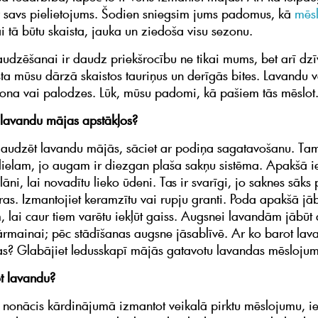
r savs pielietojums. Šodien sniegsim jums padomus, kā
mēsl
ai tā būtu skaista, jauka un ziedoša visu sezonu.
udzēšanai ir daudz priekšrocību ne tikai mums, bet arī dzī
sta mūsu dārzā skaistos tauriņus un derīgās bites. Lavandu 
kona vai palodzes. Lūk, mūsu padomi, kā pašiem tās mēslot
lavandu mājas apstākļos?
s audzēt lavandu mājās, sāciet ar podiņa sagatavošanu. Ta
lielam, jo augam ir diezgan plaša sakņu sistēma. Apakšā ie
āni, lai novadītu lieko ūdeni. Tas ir svarīgi, jo saknes sāks p
ras. Izmantojiet keramzītu vai rupju granti. Poda apakšā jā
 lai caur tiem varētu iekļūt gaiss. Augsnei lavandām jābūt 
sārmainai; pēc stādīšanas augsne jāsablīvē. Ar ko barot la
as? Glabājiet ledusskapī mājās gatavotu lavandas mēsloju
t lavandu?
t nonācis kārdinājumā izmantot veikalā pirktu mēslojumu, i