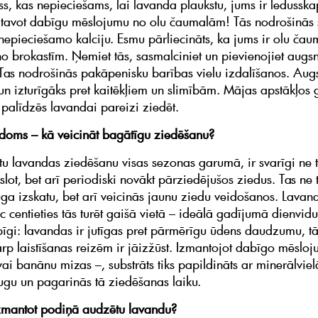
ss, kas nepieciešams, lai lavanda plaukstu, jums ir ledusska
tavot dabīgu mēslojumu no olu čaumalām! Tās nodrošinās 
epieciešamo kalciju. Esmu pārliecināts, ka jums ir olu čau
no brokastīm. Ņemiet tās, sasmalciniet un pievienojiet augs
. Tas nodrošinās pakāpenisku barības vielu izdalīšanos. Aug
un izturīgāks pret kaitēkļiem un slimībām. Mājas apstākļos 
palīdzēs lavandai pareizi ziedēt.
doms – kā veicināt bagātīgu ziedēšanu?
ātu lavandas ziedēšanu visas sezonas garumā, ir svarīgi ne t
lot, bet arī periodiski novākt pārziedējušos ziedus. Tas ne t
ga izskatu, bet arī veicinās jaunu ziedu veidošanos. Lavan
c centieties tās turēt gaišā vietā – ideālā gadījumā dienvid
aupīgi: lavandas ir jutīgas pret pārmērīgu ūdens daudzumu, t
arp laistīšanas reizēm ir jāizžūst. Izmantojot dabīgo mēsloj
ai banānu mizas –, substrāts tiks papildināts ar minerālvie
augu un pagarinās tā ziedēšanas laiku.
zmantot podiņā audzētu lavandu?