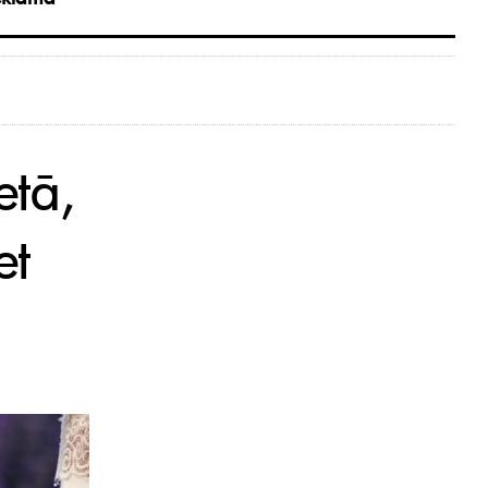
etā,
et