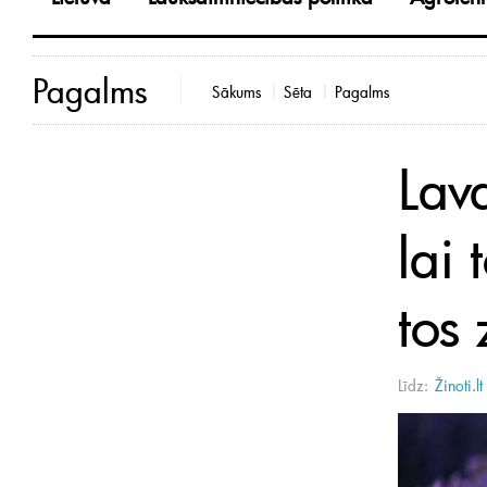
Pagalms
Sākums
Sēta
Pagalms
Lav
lai 
tos
Līdz:
Žinoti.lt