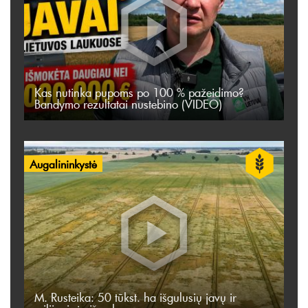
Kas nutinka pupoms po 100 % pažeidimo?
Bandymo rezultatai nustebino (VIDEO)
Augalininkystė
M. Rusteika: 50 tūkst. ha išgulusių javų ir