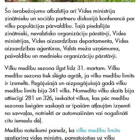
Šo ierobežojumu atbalstīja arī Vides ministrija
zinātnieku un sociālo partneru diskusijā konferencē par
vilku populācijas pārvaldību. Tajā piedalījās
zinātnieki, nevalstisko organizāciju pārstāvji, Vides
ministrijas, Vides aizsardzības departamenta, Vides
aizsardzības aģentūras, Valsts meža uzņēmuma,
pašvaldību un mednieku organizāciju pārstāvji.
Vilku medību sezona ilgst līdz 31. martam. Vilku
medību sezona tiek slēgta agrāk, ja vilku medību limits
ir izsmelts. Pagājušajā un aizpagājušajā gadā vilku
medību limits bija 341 vilks. Nomedīto vilku skaits bija
attiecīgi 281 un 326, ieskaitot vilkus, kas pēc medību
sezonas beigām saskaņā ar īpašām atļaujām izņemti
no savvaļas, notriekti ar automašīnām vai nogalināti
citu iemeslu dēļ.
Medību noteikumi paredz, ka
vilku medību limitu
apstiprina vides ministrs, pamatojoties uz vilku