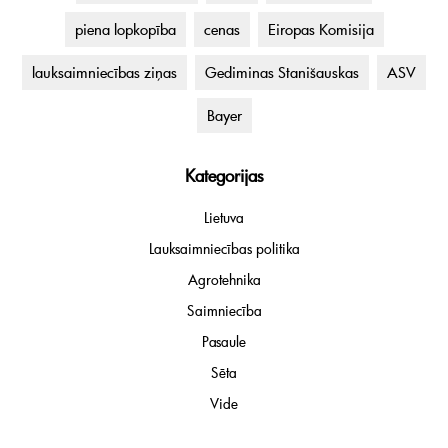
piena lopkopība
cenas
Eiropas Komisija
lauksaimniecības ziņas
Gediminas Stanišauskas
ASV
Bayer
Kategorijas
Lietuva
Lauksaimniecības politika
Agrotehnika
Saimniecība
Pasaule
Sēta
Vide