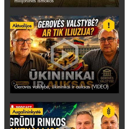
milijoninės išmokos
Aktualijos
Gerovės valstybė, ūkininkai ir auksas (VIDEO)
Augalininkystė