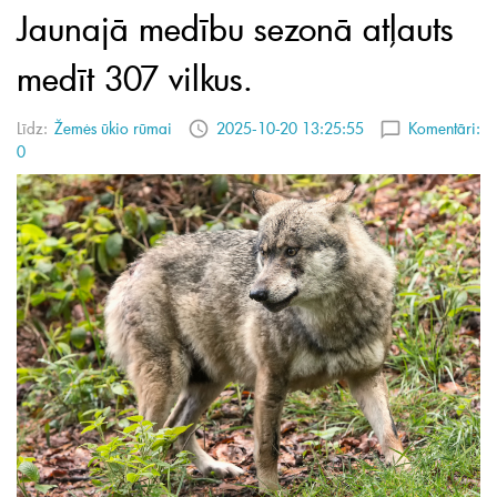
Jaunajā medību sezonā atļauts
medīt 307 vilkus.
Līdz:
Žemės ūkio rūmai
2025-10-20 13:25:55
Komentāri:
0