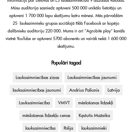
informāciju par Lietuvas un ES lauksaimniecību 9 dažādās valodās.
Mūsu auditorija sasniedz aptuveni 500 000 unikālo lietotāju un
aptuveni 1 700 000 lapu skatījumu katru mēnesi. Mēs pārvaldām
25 lauksaimnieku grupas sociālajā tīklā Facebook ar kopējo
dalībnieku auditoriju 220 000. Mums ir arī "Agrobitė play" kanāls
vietnē YouTube ar aptuveni 5700 abonentu un vairāk nekā 1 600 000
skatījumu.
Populāri tagad
Lauksaimniecības ziņas
Lauksaimniecības jaunumi
lauksaimniecības jaunumi
Andrius Palionis
Latvija
Lauksaimniecība
VMVT
mēslošanas līdzekļi
mēslošanas līdzekļu cenas
Kęstutis Mažeika
lauksaimniecība
Polija
lauksaimnieki