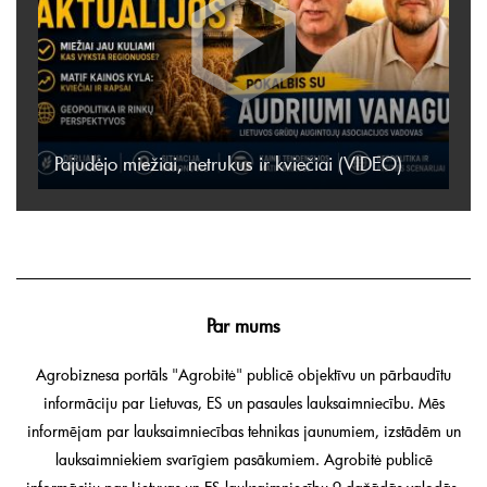
Pajudėjo miežiai, netrukus ir kviečiai (VIDEO)
Par mums
Agrobiznesa portāls "Agrobitė" publicē objektīvu un pārbaudītu
informāciju par Lietuvas, ES un pasaules lauksaimniecību. Mēs
informējam par lauksaimniecības tehnikas jaunumiem, izstādēm un
lauksaimniekiem svarīgiem pasākumiem. Agrobitė publicē