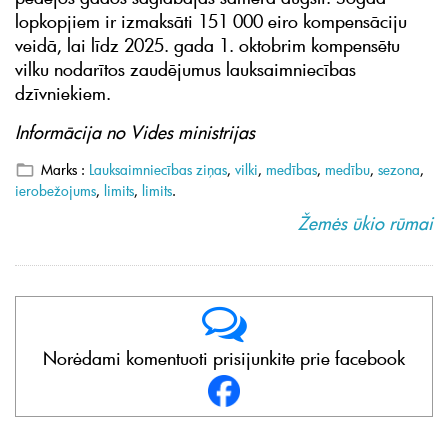
lopkopjiem ir izmaksāti 151 000 eiro kompensāciju
veidā, lai līdz 2025. gada 1. oktobrim kompensētu
vilku nodarītos zaudējumus lauksaimniecības
dzīvniekiem.
Informācija no Vides ministrijas
Marks :
Lauksaimniecības ziņas
,
vilki
,
medības
,
medību
,
sezona
,
ierobežojums
,
limits
,
limits
.
Žemės ūkio rūmai
Norėdami komentuoti prisijunkite prie facebook