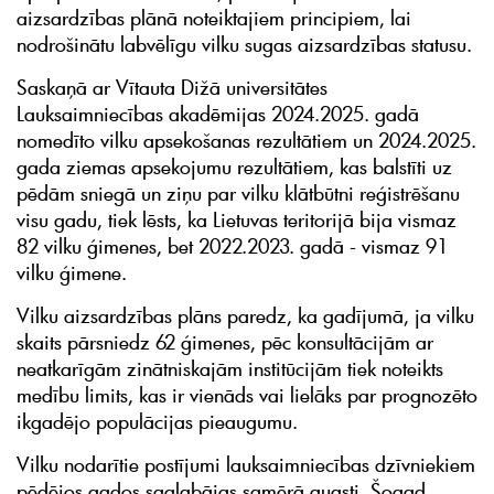
aizsardzības plānā noteiktajiem principiem, lai
nodrošinātu labvēlīgu vilku sugas aizsardzības statusu.
Saskaņā ar Vītauta Dižā universitātes
Lauksaimniecības akadēmijas 2024.2025. gadā
nomedīto vilku apsekošanas rezultātiem un 2024.2025.
gada ziemas apsekojumu rezultātiem, kas balstīti uz
pēdām sniegā un ziņu par vilku klātbūtni reģistrēšanu
visu gadu, tiek lēsts, ka Lietuvas teritorijā bija vismaz
82 vilku ģimenes, bet 2022.2023. gadā - vismaz 91
vilku ģimene.
Vilku aizsardzības plāns paredz, ka gadījumā, ja vilku
skaits pārsniedz 62 ģimenes, pēc konsultācijām ar
neatkarīgām zinātniskajām institūcijām tiek noteikts
medību limits, kas ir vienāds vai lielāks par prognozēto
ikgadējo populācijas pieaugumu.
Vilku nodarītie postījumi lauksaimniecības dzīvniekiem
pēdējos gados saglabājas samērā augsti. Šogad