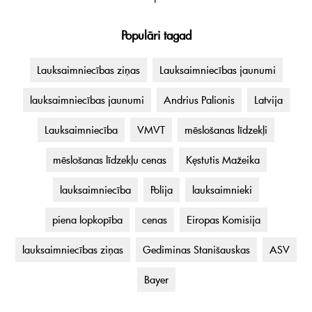
Populāri tagad
Lauksaimniecības ziņas
Lauksaimniecības jaunumi
lauksaimniecības jaunumi
Andrius Palionis
Latvija
Lauksaimniecība
VMVT
mēslošanas līdzekļi
mēslošanas līdzekļu cenas
Kęstutis Mažeika
lauksaimniecība
Polija
lauksaimnieki
piena lopkopība
cenas
Eiropas Komisija
lauksaimniecības ziņas
Gediminas Stanišauskas
ASV
Bayer