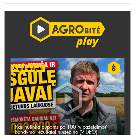
Augalininkystė
Kas nutinka pupoms po 100 % pažeidimo?
Bandymo rezultatai nustebino (VIDEO)