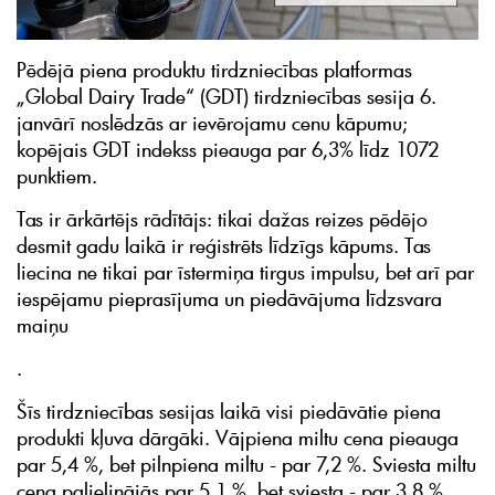
Pēdējā piena produktu tirdzniecības platformas
„Global Dairy Trade“ (GDT) tirdzniecības sesija 6.
janvārī noslēdzās ar ievērojamu cenu kāpumu;
kopējais GDT indekss pieauga par 6,3% līdz 1072
punktiem.
Tas ir ārkārtējs rādītājs: tikai dažas reizes pēdējo
desmit gadu laikā ir reģistrēts līdzīgs kāpums. Tas
liecina ne tikai par īstermiņa tirgus impulsu, bet arī par
iespējamu pieprasījuma un piedāvājuma līdzsvara
maiņu
.
Šīs tirdzniecības sesijas laikā visi piedāvātie piena
produkti kļuva dārgāki. Vājpiena miltu cena pieauga
par 5,4 %, bet pilnpiena miltu - par 7,2 %. Sviesta miltu
cena palielinājās par 5,1 %, bet sviesta - par 3,8 %.