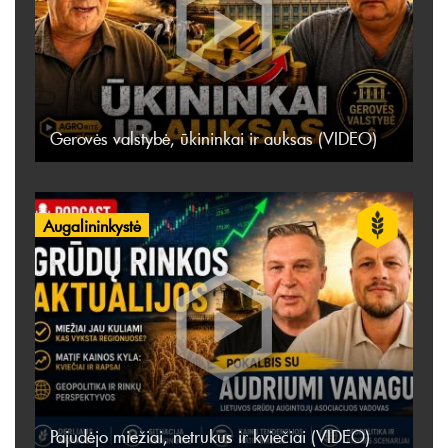
Gerovės valstybė, ūkininkai ir auksas (VIDEO)
Augalininkystė
Pajudėjo miežiai, netrukus ir kviečiai (VIDEO)