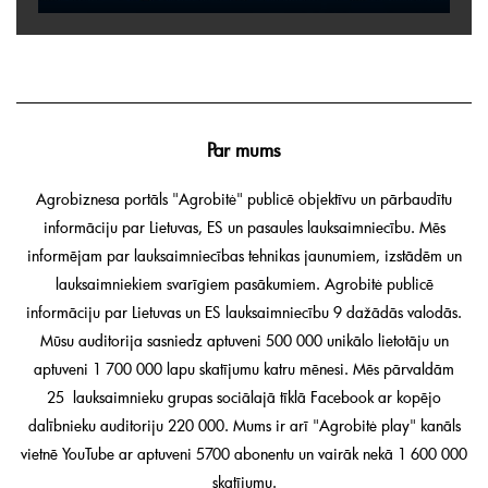
Par mums
Agrobiznesa portāls "Agrobitė" publicē objektīvu un pārbaudītu
informāciju par Lietuvas, ES un pasaules lauksaimniecību. Mēs
informējam par lauksaimniecības tehnikas jaunumiem, izstādēm un
lauksaimniekiem svarīgiem pasākumiem. Agrobitė publicē
informāciju par Lietuvas un ES lauksaimniecību 9 dažādās valodās.
Mūsu auditorija sasniedz aptuveni 500 000 unikālo lietotāju un
aptuveni 1 700 000 lapu skatījumu katru mēnesi. Mēs pārvaldām
25 lauksaimnieku grupas sociālajā tīklā Facebook ar kopējo
dalībnieku auditoriju 220 000. Mums ir arī "Agrobitė play" kanāls
vietnē YouTube ar aptuveni 5700 abonentu un vairāk nekā 1 600 000
skatījumu.