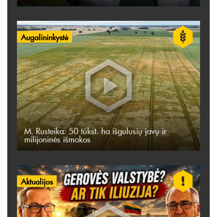
Augalininkystė
M. Rusteika: 50 tūkst. ha išgulusių javų ir
milijoninės išmokos
Aktualijos