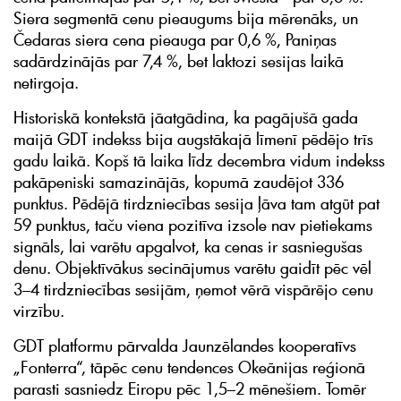
Siera segmentā cenu pieaugums bija mērenāks, un
Čedaras siera cena pieauga par 0,6 %, Paniņas
sadārdzinājās par 7,4 %, bet laktozi sesijas laikā
netirgoja.
Historiskā kontekstā jāatgādina, ka pagājušā gada
maijā GDT indekss bija augstākajā līmenī pēdējo trīs
gadu laikā. Kopš tā laika līdz decembra vidum indekss
pakāpeniski samazinājās, kopumā zaudējot 336
punktus. Pēdējā tirdzniecības sesija ļāva tam atgūt pat
59 punktus, taču viena pozitīva izsole nav pietiekams
signāls, lai varētu apgalvot, ka cenas ir sasniegušas
denu. Objektīvākus secinājumus varētu gaidīt pēc vēl
3–4 tirdzniecības sesijām, ņemot vērā vispārējo cenu
virzību.
GDT platformu pārvalda Jaunzēlandes kooperatīvs
„Fonterra“, tāpēc cenu tendences Okeānijas reģionā
parasti sasniedz Eiropu pēc 1,5–2 mēnešiem. Tomēr