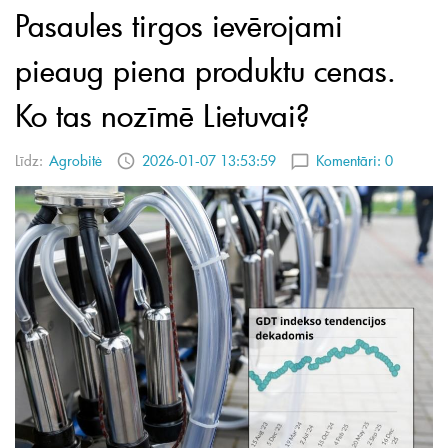
Pasaules tirgos ievērojami
pieaug piena produktu cenas.
Ko tas nozīmē Lietuvai?
Līdz:
Agrobitė
2026-01-07 13:53:59
Komentāri:
0