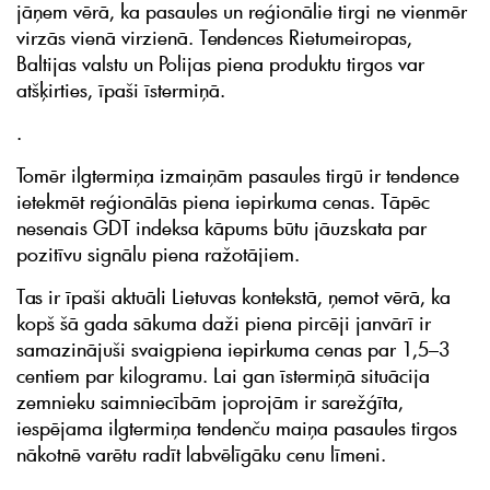
jāņem vērā, ka pasaules un reģionālie tirgi ne vienmēr
virzās vienā virzienā. Tendences Rietumeiropas,
Baltijas valstu un Polijas piena produktu tirgos var
atšķirties, īpaši īstermiņā.
.
Tomēr ilgtermiņa izmaiņām pasaules tirgū ir tendence
ietekmēt reģionālās piena iepirkuma cenas. Tāpēc
nesenais GDT indeksa kāpums būtu jāuzskata par
pozitīvu signālu piena ražotājiem.
Tas ir īpaši aktuāli Lietuvas kontekstā, ņemot vērā, ka
kopš šā gada sākuma daži piena pircēji janvārī ir
samazinājuši svaigpiena iepirkuma cenas par 1,5–3
centiem par kilogramu. Lai gan īstermiņā situācija
zemnieku saimniecībām joprojām ir sarežģīta,
iespējama ilgtermiņa tendenču maiņa pasaules tirgos
nākotnē varētu radīt labvēlīgāku cenu līmeni.